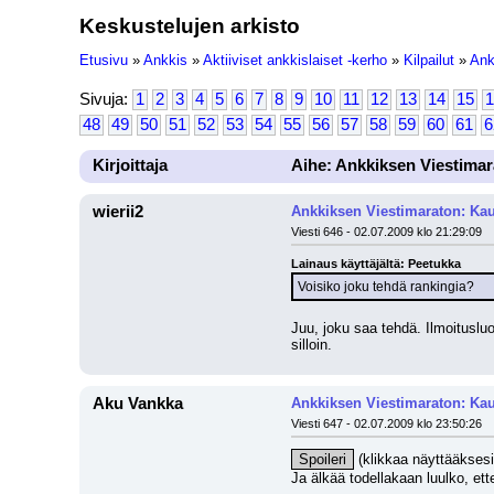
Keskustelujen arkisto
Etusivu
»
Ankkis
»
Aktiiviset ankkislaiset -kerho
»
Kilpailut
»
Ank
Sivuja:
1
2
3
4
5
6
7
8
9
10
11
12
13
14
15
1
48
49
50
51
52
53
54
55
56
57
58
59
60
61
6
Kirjoittaja
Aihe: Ankkiksen Viestimar
wierii2
Ankkiksen Viestimaraton: Kau
Viesti 646 - 02.07.2009 klo 21:29:09
Lainaus käyttäjältä: Peetukka
Voisiko joku tehdä rankingia?
Juu, joku saa tehdä. Ilmoitusluo
silloin.
Aku Vankka
Ankkiksen Viestimaraton: Kau
Viesti 647 - 02.07.2009 klo 23:50:26
Spoileri
 (klikkaa näyttääksesi
Ja älkää todellakaan luulko, ett