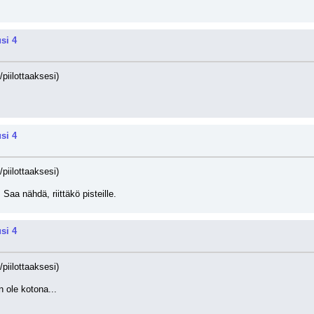
si 4
/piilottaaksesi)
si 4
/piilottaaksesi)
aa nähdä, riittäkö pisteille.
si 4
/piilottaaksesi)
n ole kotona...