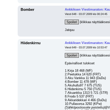
Bomber
Ankkiksen Viestimaraton: Kau
Viesti 648 - 03.07.2009 klo 00:24:45
Spoileri
 (klikkaa näyttääksesi
Jatquu
Hiidenkirnu
Ankkiksen Viestimaraton: Kau
Viesti 649 - 03.07.2009 klo 10:53:47
Spoileri
 (klikkaa näyttääksesi
Epäviralliset tulokset
1.Kirja 18 468 (WF)
2.Peetukka 14 620 (FRT)
3.Aku Vankka 11 943 (DuDu)
4.Bomber 11 478 (WF)
5.Akuhullu97 7 675 (TUS)
6.Hiidenkirnu 5 750 (TUS)
7.Akuankka 1313 5 721 (STR)
8.Frodo 5 537 (FRT)
9.Akkaridekkari 4 466 (DuDu)
10.Pullasorsa 3292 (KPw)
(Sähköpostiosoite poistettu)
@VI