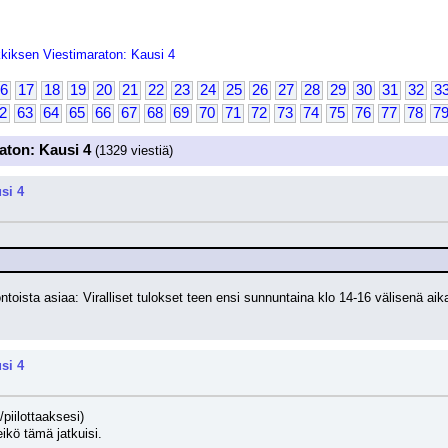
kiksen Viestimaraton: Kausi 4
6
17
18
19
20
21
22
23
24
25
26
27
28
29
30
31
32
3
2
63
64
65
66
67
68
69
70
71
72
73
74
75
76
77
78
7
aton: Kausi 4
(1329 viestiä)
si 4
ntoista asiaa: Viralliset tulokset teen ensi sunnuntaina klo 14-16 välisenä aik
si 4
/piilottaaksesi)
eikö tämä jatkuisi.