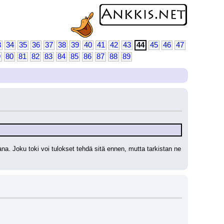
3
34
35
36
37
38
39
40
41
42
43
44
45
46
47
9
80
81
82
83
84
85
86
87
88
89
ana. Joku toki voi tulokset tehdä sitä ennen, mutta tarkistan ne 