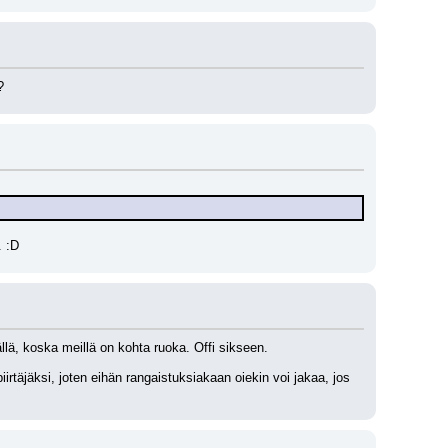
?
. :D
lä, koska meillä on kohta ruoka. Offi sikseen.
täjäksi, joten eihän rangaistuksiakaan oiekin voi jakaa, jos 