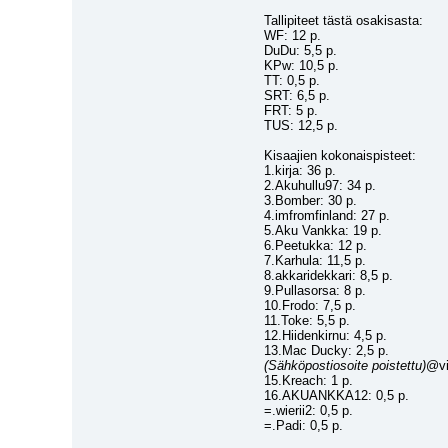
Tallipiteet tästä osakisasta:
WF: 12 p.
DuDu: 5,5 p.
KPw: 10,5 p.
TT: 0,5 p.
SRT: 6,5 p.
FRT: 5 p.
TUS: 12,5 p.
Kisaajien kokonaispisteet:
1.kirja: 36 p.
2.Akuhullu97: 34 p.
3.Bomber: 30 p.
4.imfromfinland: 27 p.
5.Aku Vankka: 19 p.
6.Peetukka: 12 p.
7.Karhula: 11,5 p.
8.akkaridekkari: 8,5 p.
9.Pullasorsa: 8 p.
10.Frodo: 7,5 p.
11.Toke: 5,5 p.
12.Hiidenkirnu: 4,5 p.
13.Mac Ducky: 2,5 p.
(Sähköpostiosoite poistettu)
@vii
15.Kreach: 1 p.
16.AKUANKKA12: 0,5 p.
=.wierii2: 0,5 p.
=.Padi: 0,5 p.