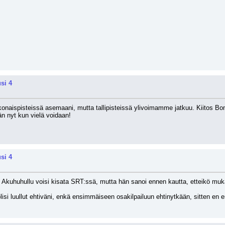
si 4
onaispisteissä asemaani, mutta tallipisteissä ylivoimamme jatkuu. Kiitos Bombe
ään nyt kun vielä voidaan!
si 4
kuhuhullu voisi kisata SRT:ssä, mutta hän sanoi ennen kautta, etteikö muka k
lisi luullut ehtiväni, enkä ensimmäiseen osakilpailuun ehtinytkään, sitten en e