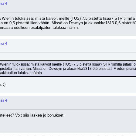
si 4
eriin tuloksissa: mistä kaivoit meille (TUS) 7,5 pistettä lisää? STR tiimillä pit
n 0,5 pistettä liian vähän. Missä on Deweyn ja akuankka1313 0,5 pistettä? Frod
lemassa edellisen osakilpailun tuloksia näihin.
si 4
iin tuloksissa: mistä kaivoit meille (TUS) 7,5 pistettä lisää? STR tiimillä pitäisi olla
että liian vähän. Missä on Deweyn ja akuankka1313 0,5 pistettä? Frodon pitäisi olla s
akilpailun tuloksia näihin.
. ;)
si 4
lleet? Voit siis laskea jo bonukset.