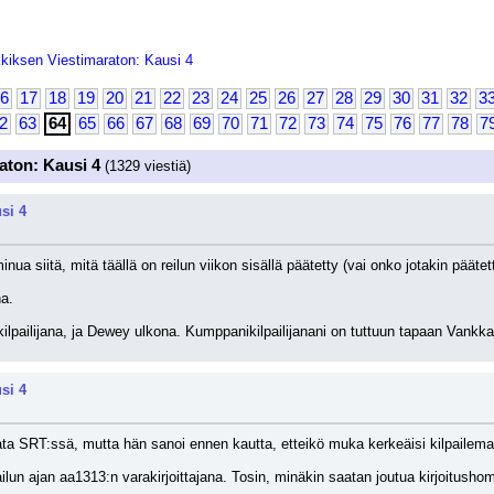
kiksen Viestimaraton: Kausi 4
6
17
18
19
20
21
22
23
24
25
26
27
28
29
30
31
32
3
2
63
64
65
66
67
68
69
70
71
72
73
74
75
76
77
78
7
aton: Kausi 4
(1329 viestiä)
si 4
nua siitä, mitä täällä on reilun viikon sisällä päätetty (vai onko jotakin pää
a.
lpailijana, ja Dewey ulkona. Kumppanikilpailijanani on tuttuun tapaan Vankka.
si 4
ata SRT:ssä, mutta hän sanoi ennen kautta, etteikö muka kerkeäisi kilpailemaan
lun ajan aa1313:n varakirjoittajana. Tosin, minäkin saatan joutua kirjoitushommii