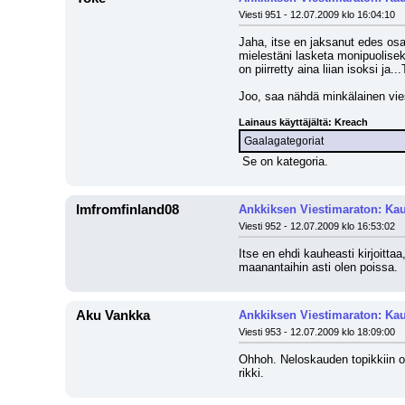
Viesti 951 - 12.07.2009 klo 16:04:10
Jaha, itse en jaksanut edes osall
mielestäni lasketa monipuolisek
on piirretty aina liian isoksi ja
Joo, saa nähdä minkälainen viesti
Lainaus käyttäjältä: Kreach
Gaalagategoriat
 Se on kategoria.
Imfromfinland08
Ankkiksen Viestimaraton: Kau
Viesti 952 - 12.07.2009 klo 16:53:02
Itse en ehdi kauheasti kirjoittaa
maanantaihin asti olen poissa.
Aku Vankka
Ankkiksen Viestimaraton: Kau
Viesti 953 - 12.07.2009 klo 18:09:00
Ohhoh. Neloskauden topikkiin on
rikki.