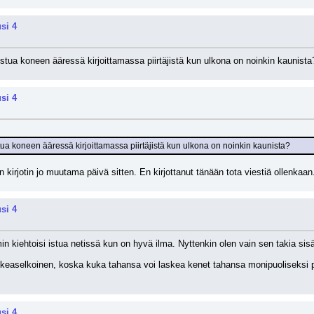
si 4
istua koneen ääressä kirjoittamassa piirtäjistä kun ulkona on noinkin kaunista
si 4
tua koneen ääressä kirjoittamassa piirtäjistä kun ulkona on noinkin kaunista?
n kirjotin jo muutama päivä sitten. En kirjottanut tänään tota viestiä ollenkaan
si 4
ehtoisi istua netissä kun on hyvä ilma. Nyttenkin olen vain sen takia sisäl
keaselkoinen, koska kuka tahansa voi laskea kenet tahansa monipuoliseksi piir
si 4