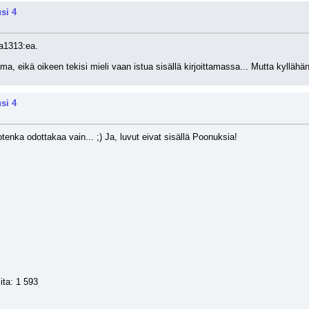
si 4
a1313:ea.
ma, eikä oikeen tekisi mieli vaan istua sisällä kirjoittamassa... Mutta kyllähä
si 4
jotenka odottakaa vain... ;) Ja, luvut eivat sisällä Poonuksia!
ita: 1 593