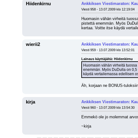
Hiidenkirnu
Ankkiksen Viestimaraton: Kau
Viesti 958 - 13.07.2009 klo 12:19:04
Huomasin vähän virheitä tuossa Wi
pistettä enemmän. Myös DuDulla o
kertaa. Voitte itse käydä vertai
wierii2
Ankkiksen Viestimaraton: Kau
Viesti 959 - 13.07.2009 klo 13:52:01
Lainaus käyttäjältä: Hiidenkirnu
Huomasin vähän virheitä tuossa Wier
enemmän. Myös DuDulla on 0,5 pist
käydä vertailemassa edellisen os
Äh, korjaan ne BONUS-tuloksiin
kirja
Ankkiksen Viestimaraton: Kau
Viesti 960 - 13.07.2009 klo 13:54:30
Emmekö ole jo molemmat arvoste
~kirja