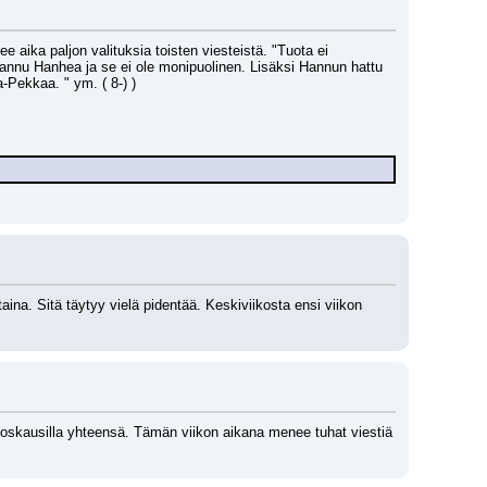
e aika paljon valituksia toisten viesteistä. "Tuota ei 
Hannu Hanhea ja se ei ole monipuolinen. Lisäksi Hannun hattu 
a-Pekkaa. " ym. ( 8-) )
taina. Sitä täytyy vielä pidentää. Keskiviikosta ensi viikon 
moskausilla yhteensä. Tämän viikon aikana menee tuhat viestiä 