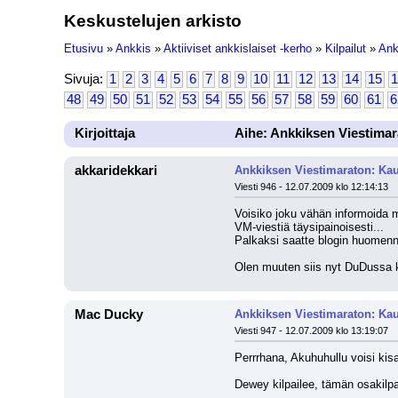
Keskustelujen arkisto
Etusivu
»
Ankkis
»
Aktiiviset ankkislaiset -kerho
»
Kilpailut
»
Ank
Sivuja:
1
2
3
4
5
6
7
8
9
10
11
12
13
14
15
1
48
49
50
51
52
53
54
55
56
57
58
59
60
61
6
Kirjoittaja
Aihe: Ankkiksen Viestimar
akkaridekkari
Ankkiksen Viestimaraton: Kau
Viesti 946 - 12.07.2009 klo 12:14:13
Voisiko joku vähän informoida mi
VM-viestiä täysipainoisesti...
Palkaksi saatte blogin huomenn
Olen muuten siis nyt DuDussa ki
Mac Ducky
Ankkiksen Viestimaraton: Kau
Viesti 947 - 12.07.2009 klo 13:19:07
Perrrhana, Akuhuhullu voisi kis
Dewey kilpailee, tämän osakilpai