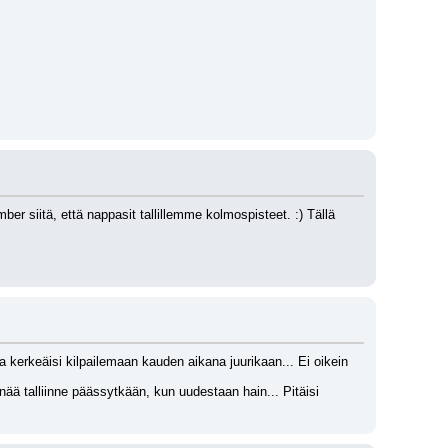
r siitä, että nappasit tallillemme kolmospisteet. :) Tällä 
erkeäisi kilpailemaan kauden aikana juurikaan... Ei oikein 
nää talliinne päässytkään, kun uudestaan hain... Pitäisi 