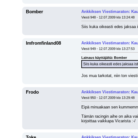
Bomber
Ankkiksen Viestimaraton: Kau
Viesti 948 - 12.07.2009 klo 13:24:48
Siis kuka oikeasti edes jaksaa 
Imfromfinland08
Ankkiksen Viestimaraton: Kau
Viesti 949 - 12.07.2009 klo 13:27:53
Lainaus käyttäjältä: Bomber
Siis kuka oikeasti edes jaksaa is
Jos mua tarkotat, niin ton viesti
Frodo
Ankkiksen Viestimaraton: Kau
Viesti 950 - 12.07.2009 klo 13:29:48
Eipä minuakaan sen kummemmin ki
Tämän racingin aihe on aika vai
kirjoittaa vaikkapa Vicarista :-/
Toke
Ankkiksen Viestimaraton: Kau