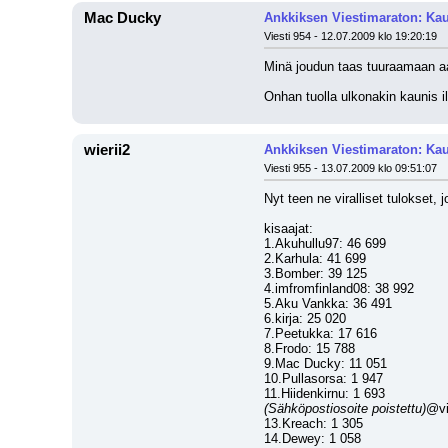
Mac Ducky
Ankkiksen Viestimaraton: Kau
Viesti 954 - 12.07.2009 klo 19:20:19
Minä joudun taas tuuraamaan a
Onhan tuolla ulkonakin kaunis il
wierii2
Ankkiksen Viestimaraton: Kau
Viesti 955 - 13.07.2009 klo 09:51:07
Nyt teen ne viralliset tulokset, 
kisaajat: 
1.Akuhullu97: 46 699
2.Karhula: 41 699
3.Bomber: 39 125
4.imfromfinland08: 38 992
5.Aku Vankka: 36 491
6.kirja: 25 020
7.Peetukka: 17 616
8.Frodo: 15 788
9.Mac Ducky: 11 051
10.Pullasorsa: 1 947
11.Hiidenkirnu: 1 693
(Sähköpostiosoite poistettu)
@vi
13.Kreach: 1 305
14.Dewey: 1 058