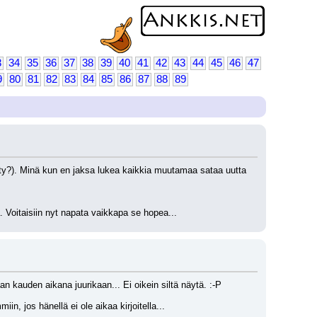
3
34
35
36
37
38
39
40
41
42
43
44
45
46
47
9
80
81
82
83
84
85
86
87
88
89
tetty?). Minä kun en jaksa lukea kaikkia muutamaa sataa uutta 
 Voitaisiin nyt napata vaikkapa se hopea...
 kauden aikana juurikaan... Ei oikein siltä näytä. :-P 
n, jos hänellä ei ole aikaa kirjoitella...