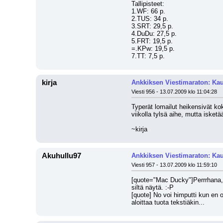
Tallipisteet:
1.WF: 66 p.
2.TUS: 34 p.
3.SRT: 29,5 p.
4.DuDu: 27,5 p.
5.FRT: 19,5 p.
=.KPw: 19,5 p.
7.TT: 7,5 p.
kirja
Ankkiksen Viestimaraton: Kau
Viesti 956 - 13.07.2009 klo 11:04:28
Typerät lomailut heikensivät kok
viikolla tylsä aihe, mutta isket
~kirja
Akuhullu97
Ankkiksen Viestimaraton: Kau
Viesti 957 - 13.07.2009 klo 11:59:10
[quote="Mac Ducky"]Perrrhana, A
siltä näytä. :-P 
[quote] No voi himputti kun en o
aloittaa tuota tekstiäkin...