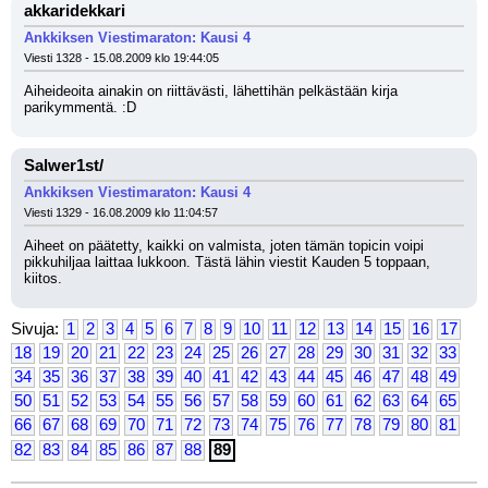
akkaridekkari
Ankkiksen Viestimaraton: Kausi 4
Viesti 1328 - 15.08.2009 klo 19:44:05
Aiheideoita ainakin on riittävästi, lähettihän pelkästään kirja 
parikymmentä. :D
Salwer1st/
Ankkiksen Viestimaraton: Kausi 4
Viesti 1329 - 16.08.2009 klo 11:04:57
Aiheet on päätetty, kaikki on valmista, joten tämän topicin voipi 
pikkuhiljaa laittaa lukkoon. Tästä lähin viestit Kauden 5 toppaan, 
kiitos.
Sivuja:
1
2
3
4
5
6
7
8
9
10
11
12
13
14
15
16
17
18
19
20
21
22
23
24
25
26
27
28
29
30
31
32
33
34
35
36
37
38
39
40
41
42
43
44
45
46
47
48
49
50
51
52
53
54
55
56
57
58
59
60
61
62
63
64
65
66
67
68
69
70
71
72
73
74
75
76
77
78
79
80
81
82
83
84
85
86
87
88
89