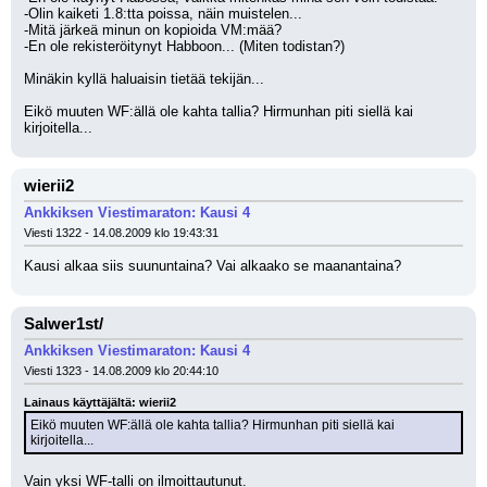
-Olin kaiketi 1.8:tta poissa, näin muistelen...
-Mitä järkeä minun on kopioida VM:mää? 
-En ole rekisteröitynyt Habboon... (Miten todistan?)
Minäkin kyllä haluaisin tietää tekijän...
Eikö muuten WF:ällä ole kahta tallia? Hirmunhan piti siellä kai 
kirjoitella...
wierii2
Ankkiksen Viestimaraton: Kausi 4
Viesti 1322 - 14.08.2009 klo 19:43:31
Kausi alkaa siis suununtaina? Vai alkaako se maanantaina?
Salwer1st/
Ankkiksen Viestimaraton: Kausi 4
Viesti 1323 - 14.08.2009 klo 20:44:10
Lainaus käyttäjältä: wierii2
Eikö muuten WF:ällä ole kahta tallia? Hirmunhan piti siellä kai 
kirjoitella...
Vain yksi WF-talli on ilmoittautunut.