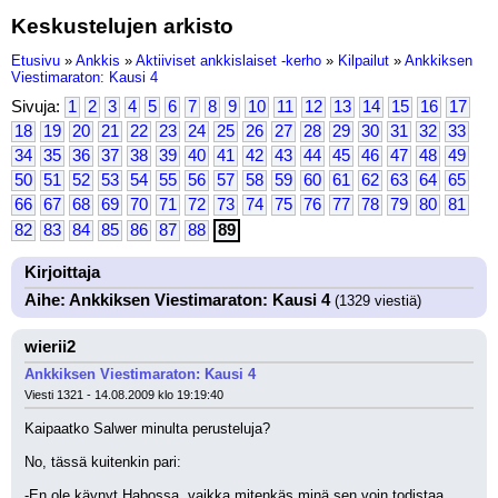
Keskustelujen arkisto
Etusivu
»
Ankkis
»
Aktiiviset ankkislaiset -kerho
»
Kilpailut
»
Ankkiksen
Viestimaraton: Kausi 4
Sivuja:
1
2
3
4
5
6
7
8
9
10
11
12
13
14
15
16
17
18
19
20
21
22
23
24
25
26
27
28
29
30
31
32
33
34
35
36
37
38
39
40
41
42
43
44
45
46
47
48
49
50
51
52
53
54
55
56
57
58
59
60
61
62
63
64
65
66
67
68
69
70
71
72
73
74
75
76
77
78
79
80
81
82
83
84
85
86
87
88
89
Kirjoittaja
Aihe: Ankkiksen Viestimaraton: Kausi 4
(1329 viestiä)
wierii2
Ankkiksen Viestimaraton: Kausi 4
Viesti 1321 - 14.08.2009 klo 19:19:40
Kaipaatko Salwer minulta perusteluja? 
No, tässä kuitenkin pari:
-En ole käynyt Habossa, vaikka mitenkäs minä sen voin todistaa. 