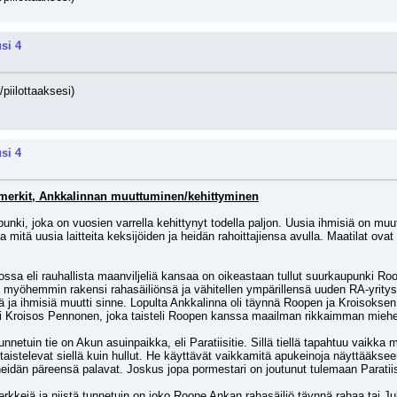
si 4
/piilottaaksesi)
si 4
amerkit, Ankkalinnan muuttuminen/kehittyminen
unki, joka on vuosien varrella kehittynyt todella paljon. Uusia ihmisiä on muut
mitä uusia laitteita keksijöiden ja heidän rahoittajiensa avulla. Maatilat ovat 
jossa eli rauhallista maanviljeliä kansaa on oikeastaan tullut suurkaupunki 
än myöhemmin rakensi rahasäiliönsä ja vähitellen ympärillensä uuden RA-yritys
 ja ihmisiä muutti sinne. Lopulta Ankkalinna oli täynnä Roopen ja Kroisoksen p
ri Kroisos Pennonen, joka taisteli Roopen kanssa maailman rikkaimman miehen 
nnetuin tie on Akun asuinpaikka, eli Paratiisitie. Sillä tiellä tapahtuu vaikka 
taistelevat siellä kuin hullut. He käyttävät vaikkamitä apukeinoja näyttääkseen,
heidän päreensä palavat. Joskus jopa pormestari on joutunut tulemaan Paratiisi
kejä ja niistä tunnetuin on joko Roope Ankan rahasäiliö täynnä rahaa tai J