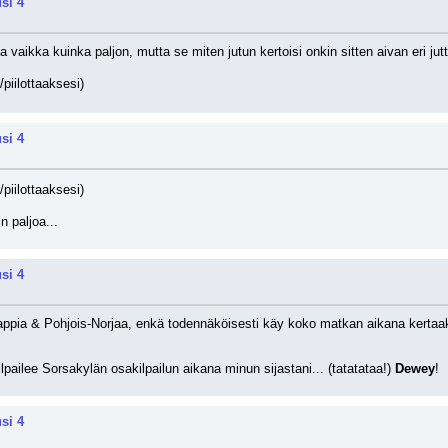
si 4
ua vaikka kuinka paljon, mutta se miten jutun kertoisi onkin sitten aivan eri jut
/piilottaaksesi)
si 4
/piilottaaksesi)
n paljoa...
si 4
ppia & Pohjois-Norjaa, enkä todennäköisesti käy koko matkan aikana kertaak
pailee Sorsakylän osakilpailun aikana minun sijastani... (tatatataa!) 
Dewey
!
si 4