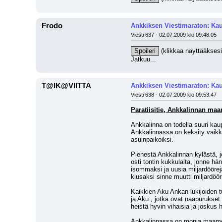
Frodo
Ankkiksen Viestimaraton: Kau
Viesti 637 - 02.07.2009 klo 09:48:05
Spoileri
 (klikkaa näyttääksesi
Jatkuu...
T@IK@VIITTA
Ankkiksen Viestimaraton: Kau
Viesti 638 - 02.07.2009 klo 09:53:47
Paratiisitie, Ankkalinnan ma
Ankkalinna on todella suuri kaup
Ankkalinnassa on keksity vaikka 
asuinpaikoiksi.
Pienestä Ankkalinnan kylästä, 
osti tontin kukkulalta, jonne h
isommaksi ja uusia miljardöörejä
kiusaksi sinne muutti miljardöö
Kaikkien Aku Ankan lukijoiden tu
ja Aku , jotka ovat naapurukset 
heistä hyvin vihaisia ja joskus 
Ankkalinnassa on monia maamerk