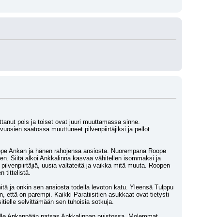
tanut pois ja toiset ovat juuri muuttamassa sinne. 
vuosien saatossa muuttuneet pilvenpiirtäjiksi ja pellot 
Roope Ankan ja hänen rahojensa ansiosta. Nuorempana Roope 
en. Siitä alkoi Ankkalinna kasvaa vähitellen isommaksi ja 
ilvenpiirtäjiä, uusia valtateitä ja vaikka mitä muuta. Roopen 
tittelistä.
mitä ja onkin sen ansiosta todella levoton katu. Yleensä Tulppu 
 että on parempi. Kaikki Paratiisitien asukkaat ovat tietysti 
tielle selvittämään sen tuhoisia sotkuja.
ulle Ankanpään patsas Ankkalinnan puistossa. Molemmat 