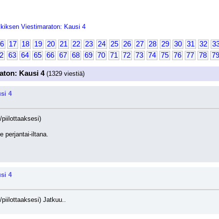
kiksen Viestimaraton: Kausi 4
6
17
18
19
20
21
22
23
24
25
26
27
28
29
30
31
32
3
2
63
64
65
66
67
68
69
70
71
72
73
74
75
76
77
78
7
aton: Kausi 4
(1329 viestiä)
si 4
/piilottaaksesi)
 perjantai-iltana.
si 4
/piilottaaksesi)
 Jatkuu..