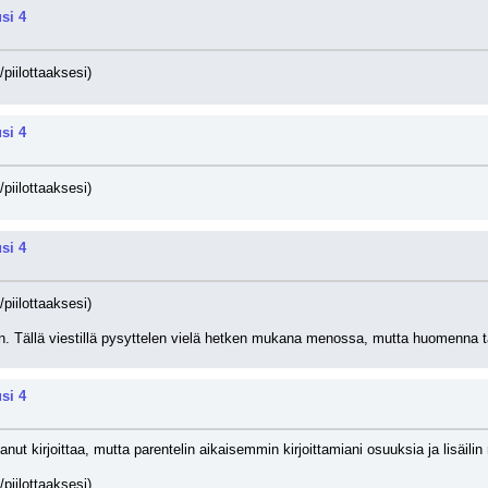
si 4
/piilottaaksesi)
si 4
/piilottaaksesi)
si 4
/piilottaaksesi)
n. Tällä viestillä pysyttelen vielä hetken mukana menossa, mutta huomenna täy
si 4
anut kirjoittaa, mutta parentelin aikaisemmin kirjoittamiani osuuksia ja lisäilin
/piilottaaksesi)