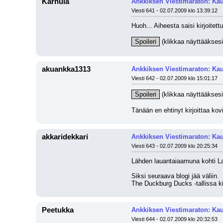
Karhula
Ankkiksen Viestimaraton: Kau
Viesti 641 - 02.07.2009 klo 13:39:12
Huoh... Aiheesta saisi kirjoitett
Spoileri
 (klikkaa näyttääksesi
akuankka1313
Ankkiksen Viestimaraton: Kau
Viesti 642 - 02.07.2009 klo 15:01:17
Spoileri
 (klikkaa näyttääksesi
Tänään en ehtinyt kirjoittaa kovi
akkaridekkari
Ankkiksen Viestimaraton: Kau
Viesti 643 - 02.07.2009 klo 20:25:34
Lähden lauantaiaamuna kohti La
Siksi seuraava blogi jää väliin.
The Duckburg Ducks -tallissa kil
Peetukka
Ankkiksen Viestimaraton: Kau
Viesti 644 - 02.07.2009 klo 20:32:53