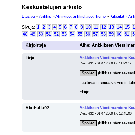
Keskustelujen arkisto
Etusivu
»
Ankkis
»
Aktiiviset ankkislaiset -kerho
»
Kilpailut
»
Ank
Sivuja:
1
2
3
4
5
6
7
8
9
10
11
12
13
14
15
1
48
49
50
51
52
53
54
55
56
57
58
59
60
61
6
Kirjoittaja
Aihe: Ankkiksen Viestimar
kirja
Ankkiksen Viestimaraton: Kau
Viesti 631 - 01.07.2009 klo 11:52:49
Spoileri
 (klikkaa näyttääksesi
Luultavasti seuraava versio tulee
~kirja
Akuhullu97
Ankkiksen Viestimaraton: Kau
Viesti 632 - 01.07.2009 klo 12:45:06
Spoileri
 (klikkaa näyttääksesi