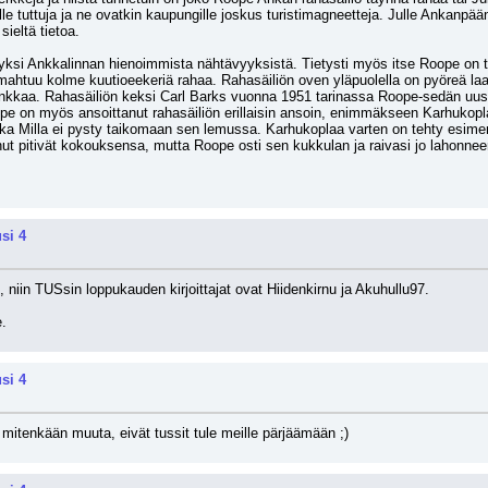
lle tuttuja ja ne ovatkin kaupungille joskus turistimagneetteja. Julle Ankanpä
ieltä tietoa.
yksi Ankkalinnan hienoimmista nähtävyyksistä. Tietysti myös itse Roope on tu
mahtuu kolme kuutioeekeriä rahaa. Rahasäiliön oven yläpuolella on pyöreä laat
nkkaa. Rahasäiliön keksi Carl Barks vuonna 1951 tarinassa Roope-sedän uusi 
Roope on myös ansoittanut rahasäiliön erillaisin ansoin, enimmäkseen Karhukopl
oska Milla ei pysty taikomaan sen lemussa. Karhukoplaa varten on tehty esimerki
 pitivät kokouksensa, mutta Roope osti sen kukkulan ja raivasi jo lahonneen
si 4
, niin TUSsin loppukauden kirjoittajat ovat Hiidenkirnu ja Akuhullu97.
e.
si 4
 mitenkään muuta, eivät tussit tule meille pärjäämään ;)