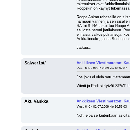
rakenukset ovat Ankkalinnalaisi
Roopekin on käynyt lukemassa s
Roope Ankan rahasäiliö on siis 
harmaan värinen ja sen sisälle 
RA tai $. RA tarkoittaa Roope A
säiliöstä betoni jättiläiseen. 
erillaisia valkosipuli ansoja, k
Ankkalinnake, jossa Sudenpennut
Jatkuu...
Salwer1st/
Ankkiksen Viestimaraton: Kau
Viesti 639 - 02.07.2009 klo 10:02:07
Jos joku ei vielä satu tietämään
Wierii ja Padi siirtyivät SFWT:ll
Aku Vankka
Ankkiksen Viestimaraton: Kau
Viesti 640 - 02.07.2009 klo 10:53:03
Noh, eipä se kuitenkaan asioita