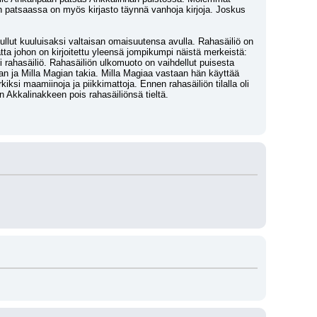
än patsaassa on myös kirjasto täynnä vanhoja kirjoja. Joskus 
llut kuuluisaksi valtaisan omaisuutensa avulla. Rahasäiliö on 
ta johon on kirjoitettu yleensä jompikumpi näistä merkeistä: 
rahasäiliö. Rahasäiliön ulkomuoto on vaihdellut puisesta 
an ja Milla Magian takia. Milla Magiaa vastaan hän käyttää 
ksi maamiinoja ja piikkimattoja. Ennen rahasäiliön tilalla oli 
 Akkalinakkeen pois rahasäiliönsä tieltä.