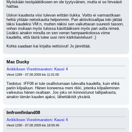
Myöskään testipäätökseen en ole tyytyväinen, mutta ei se hirveästi 
haittaa.
Uskon kaudesta viisi tulevan erittäin tiukka. Voitto ei varmastikaan 
heltiä yhtään neloskautta helpommin. Pari aktiivikisailijaa toki jättää 
täksi kaudeksi VM:n, mutten näkisi sen vaikuttavan suuresti tasoon, 
onhan mukaan myös tulossa käsittääkseni myös pari uutta nimeä. 
Lisäksi ainakin minulla on sen verran hampaankolossa viime 
kaudelta, että tästä tulee uusi nimi kärkitaisteluun! ;)
Kohta saadaan kai kirjalta nettisivut! Jo jännittää.
Mac Ducky
Ankkiksen Viestimaraton: Kausi 4
Viesti 1289 - 07.08.2009 klo 11:01:00
Tiedotus: IFF08 ei tule osallistumaan tulevalla kaudella, kuin ehkä 
pariin kilpailuun. Hänen koneensa meni rikki, jotenka kilpaileminen 
vaikeutuu hänen osaltaan. Jos joku on kiinnostunut tallipaikasta, 
ainakin tämän kauden ajaksi, lähettäkööt yksäriä.
Imfromfinland08
Ankkiksen Viestimaraton: Kausi 4
Viesti 1290 - 07.08.2009 klo 18:00:40