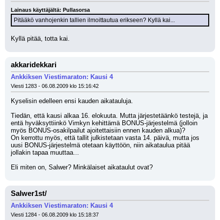
Lainaus käyttäjältä: Pullasorsa
Pitääkö vanhojenkin tallien ilmoittautua erikseen? Kyllä kai...
Kyllä pitää, totta kai.
akkaridekkari
Ankkiksen Viestimaraton: Kausi 4
Viesti 1283 - 06.08.2009 klo 15:16:42
Kyselisin edelleen ensi kauden aikatauluja.
Tiedän, että kausi alkaa 16. elokuuta. Mutta järjestetäänkö testejä, ja 
entä hyväksyttiinkö Vimkyn kehittämä BONUS-järjestelmä (jolloin 
myös BONUS-osakilpailut ajoitettaisiin ennen kauden alkua)?
On kerrottu myös, että tallit julkistetaan vasta 14. päivä, mutta jos 
uusi BONUS-järjestelmä otetaan käyttöön, niin aikataulua pitää 
jollakin tapaa muuttaa... 
Eli miten on, Salwer? Minkälaiset aikataulut ovat?
Salwer1st/
Ankkiksen Viestimaraton: Kausi 4
Viesti 1284 - 06.08.2009 klo 15:18:37