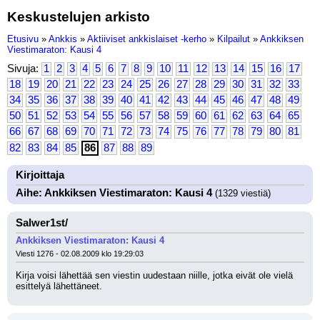
Keskustelujen arkisto
Etusivu
»
Ankkis
»
Aktiiviset ankkislaiset -kerho
»
Kilpailut
»
Ankkiksen
Viestimaraton: Kausi 4
Sivuja:
1
2
3
4
5
6
7
8
9
10
11
12
13
14
15
16
17
18
19
20
21
22
23
24
25
26
27
28
29
30
31
32
33
34
35
36
37
38
39
40
41
42
43
44
45
46
47
48
49
50
51
52
53
54
55
56
57
58
59
60
61
62
63
64
65
66
67
68
69
70
71
72
73
74
75
76
77
78
79
80
81
82
83
84
85
86
87
88
89
Kirjoittaja
Aihe: Ankkiksen Viestimaraton: Kausi 4
(1329 viestiä)
Salwer1st/
Ankkiksen Viestimaraton: Kausi 4
Viesti 1276 - 02.08.2009 klo 19:29:03
Kirja voisi lähettää sen viestin uudestaan niille, jotka eivät ole vielä 
esittelyä lähettäneet.