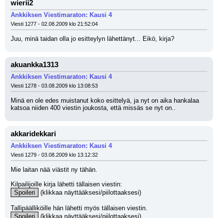
wierii2
Ankkiksen Viestimaraton: Kausi 4
Viesti 1277 - 02.08.2009 klo 21:52:04
Juu, minä taidan olla jo esitteylyn lähettänyt... Eikö, kirja?
akuankka1313
Ankkiksen Viestimaraton: Kausi 4
Viesti 1278 - 03.08.2009 klo 13:08:53
Minä en ole edes muistanut koko esittelyä, ja nyt on aika hankalaa 
katsoa niiden 400 viestin joukosta, että missäs se nyt on..
akkaridekkari
Ankkiksen Viestimaraton: Kausi 4
Viesti 1279 - 03.08.2009 klo 13:12:32
Mie laitan nää viästit ny tähän.
Kilpailijoille kirja lähetti tällaisen viestin:
Spoileri
 (klikkaa näyttääksesi/piilottaaksesi)
Tallipäälliköille hän lähetti myös tällaisen viestin.
Spoileri
 (klikkaa näyttääksesi/piilottaaksesi)