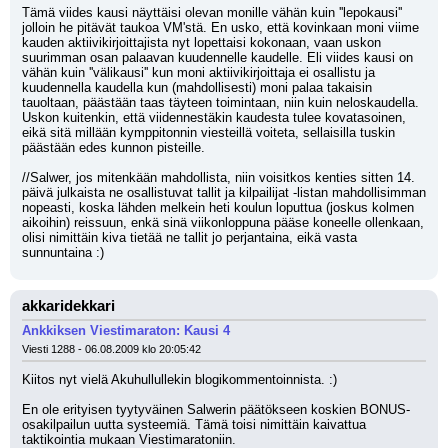
Tämä viides kausi näyttäisi olevan monille vähän kuin ''lepokausi'' 
jolloin he pitävät taukoa VM'stä. En usko, että kovinkaan moni viime 
kauden aktiivikirjoittajista nyt lopettaisi kokonaan, vaan uskon 
suurimman osan palaavan kuudennelle kaudelle. Eli viides kausi on 
vähän kuin ''välikausi'' kun moni aktiivikirjoittaja ei osallistu ja 
kuudennella kaudella kun (mahdollisesti) moni palaa takaisin 
tauoltaan, päästään taas täyteen toimintaan, niin kuin neloskaudella. 
Uskon kuitenkin, että viidennestäkin kaudesta tulee kovatasoinen, 
eikä sitä millään kymppitonnin viesteillä voiteta, sellaisilla tuskin 
päästään edes kunnon pisteille.
//Salwer, jos mitenkään mahdollista, niin voisitkos kenties sitten 14. 
päivä julkaista ne osallistuvat tallit ja kilpailijat -listan mahdollisimman 
nopeasti, koska lähden melkein heti koulun loputtua (joskus kolmen 
aikoihin) reissuun, enkä sinä viikonloppuna pääse koneelle ollenkaan, 
olisi nimittäin kiva tietää ne tallit jo perjantaina, eikä vasta 
sunnuntaina :)
akkaridekkari
Ankkiksen Viestimaraton: Kausi 4
Viesti 1288 - 06.08.2009 klo 20:05:42
Kiitos nyt vielä Akuhullullekin blogikommentoinnista. :)
En ole erityisen tyytyväinen Salwerin päätökseen koskien BONUS-
osakilpailun uutta systeemiä. Tämä toisi nimittäin kaivattua 
taktikointia mukaan Viestimaratoniin.