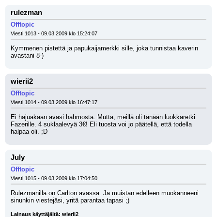
rulezman
Offtopic
Viesti 1013 - 09.03.2009 klo 15:24:07
Kymmenen pistettä ja papukaijamerkki sille, joka tunnistaa kaverin 
avastani 8-)
wierii2
Offtopic
Viesti 1014 - 09.03.2009 klo 16:47:17
Ei hajuakaan avasi hahmosta. Mutta, meillä oli tänään luokkaretki 
Fazerille. 4 suklaalevyä 3€! Eli tuosta voi jo päätellä, että todella 
halpaa oli. ;D
July
Offtopic
Viesti 1015 - 09.03.2009 klo 17:04:50
Rulezmanilla on Carlton avassa. Ja muistan edelleen muokanneeni 
sinunkin viestejäsi, yritä parantaa tapasi ;)
Lainaus käyttäjältä: wierii2