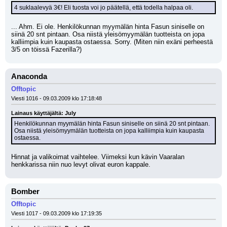
4 suklaalevyä 3€! Eli tuosta voi jo päätellä, että todella halpaa oli.
... Ahm. Ei ole. Henkilökunnan myymälän hinta Fasun siniselle on 
siinä 20 snt pintaan. Osa niistä yleisömyymälän tuotteista on jopa 
kalliimpia kuin kaupasta ostaessa. Sorry. (Miten niin exäni perheestä 
3/5 on töissä Fazerilla?)
Anaconda
Offtopic
Viesti 1016 - 09.03.2009 klo 17:18:48
Lainaus käyttäjältä: July
Henkilökunnan myymälän hinta Fasun siniselle on siinä 20 snt pintaan. 
Osa niistä yleisömyymälän tuotteista on jopa kalliimpia kuin kaupasta 
ostaessa.
Hinnat ja valikoimat vaihtelee. Viimeksi kun kävin Vaaralan 
henkkarissa niin nuo levyt olivat euron kappale.
Bomber
Offtopic
Viesti 1017 - 09.03.2009 klo 17:19:35