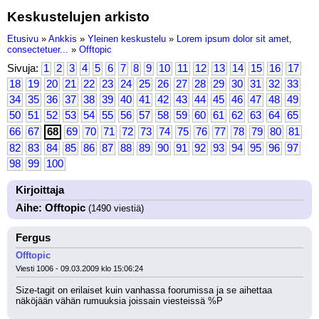
Keskustelujen arkisto
Etusivu
»
Ankkis
»
Yleinen keskustelu
»
Lorem ipsum dolor sit amet,
consectetuer...
»
Offtopic
Sivuja:
1
2
3
4
5
6
7
8
9
10
11
12
13
14
15
16
17
18
19
20
21
22
23
24
25
26
27
28
29
30
31
32
33
34
35
36
37
38
39
40
41
42
43
44
45
46
47
48
49
50
51
52
53
54
55
56
57
58
59
60
61
62
63
64
65
66
67
68
69
70
71
72
73
74
75
76
77
78
79
80
81
82
83
84
85
86
87
88
89
90
91
92
93
94
95
96
97
98
99
100
Kirjoittaja
Aihe: Offtopic
(1490 viestiä)
Fergus
Offtopic
Viesti 1006 - 09.03.2009 klo 15:06:24
Size-tagit on erilaiset kuin vanhassa foorumissa ja se aihettaa 
näköjään vähän rumuuksia joissain viesteissä %P