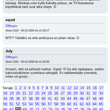
toistaa). Wonkaa voisi kyllä kokeilla joskus, ne TV-huoneessa 
käytettävät lasit ovat aika slurps ;D
squid
Offtopic
Viesti 1019 - 09.03.2009 klo 21:38:17
WTF? Väitätkö sä että amiksissa on jotain vikaa :O
July
Offtopic
Viesti 1020 - 09.03.2009 klo 21:40:50
Arvasin, että sä tarttuisit tuohon, Squid :'D Sä olet rajatapaus, senkin 
kaksoistutkinnon suorittava sekopää. En edelleenkään ymmärrä, 
miten sä pystyt...
Sivuja:
1
2
3
4
5
6
7
8
9
10
11
12
13
14
15
16
17
18
19
20
21
22
23
24
25
26
27
28
29
30
31
32
33
34
35
36
37
38
39
40
41
42
43
44
45
46
47
48
49
50
51
52
53
54
55
56
57
58
59
60
61
62
63
64
65
66
67
68
69
70
71
72
73
74
75
76
77
78
79
80
81