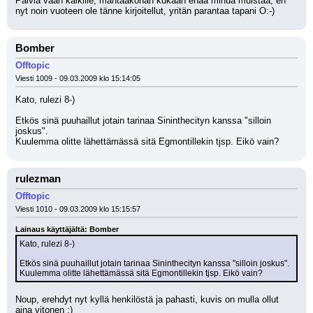
Päiviä vaan kaikille, mahtaakohan kukaan enää minua muistaa, en 
nyt noin vuoteen ole tänne kirjoitellut, yritän parantaa tapani O:-)
Bomber
Offtopic
Viesti 1009 - 09.03.2009 klo 15:14:05
Kato, rulezi 8-) 
Etkös sinä puuhaillut jotain tarinaa Sininthecityn kanssa "silloin 
joskus".
Kuulemma olitte lähettämässä sitä Egmontillekin tjsp. Eikö vain?
rulezman
Offtopic
Viesti 1010 - 09.03.2009 klo 15:15:57
Lainaus käyttäjältä: Bomber
Kato, rulezi 8-) 
Etkös sinä puuhaillut jotain tarinaa Sininthecityn kanssa "silloin joskus".
Kuulemma olitte lähettämässä sitä Egmontillekin tjsp. Eikö vain?
Noup, erehdyt nyt kyllä henkilöstä ja pahasti, kuvis on mulla ollut 
aina vitonen ;)