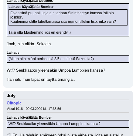
Lainaus käyttäjältä: Ducker97
Lainaus käyttäjältä: Bomber
Etkös sinä puuhaillut jotain tarinaa Sininthecityn kanssa "silloin 
joskus".
Kuulemma olitte lähettämässä sitä Egmontillekin tjsp. Eikö vain?
Taisi olla Mastermind, jos en erehdy ;)
Jooh, niin olikin. Sekoitin.
Lainaus:
(Miten niin exäni perheestä 3/5 on töissä Fazerilla?)
Wtf? Seukkaatko yleensäkin Umppa Lumppien kanssa? 
Hahhah, mun läpät on täyttä timangia..
July
Offtopic
Viesti 1018 - 09.03.2009 klo 17:35:56
Lainaus käyttäjältä: Bomber
Wtf? Seukkaatko yleensäkin Umppa Lumppien kanssa?
:'D En. Hairahduin amikseen (yksi niistä virheistä, joita en ajatellut 