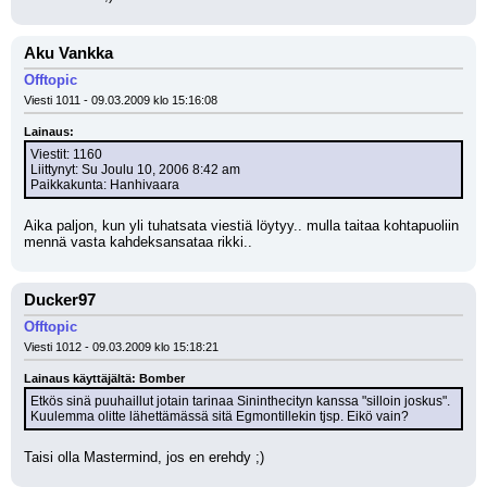
Aku Vankka
Offtopic
Viesti 1011 - 09.03.2009 klo 15:16:08
Lainaus:
Viestit: 1160
Liittynyt: Su Joulu 10, 2006 8:42 am
Paikkakunta: Hanhivaara
Aika paljon, kun yli tuhatsata viestiä löytyy.. mulla taitaa kohtapuoliin 
mennä vasta kahdeksansataa rikki..
Ducker97
Offtopic
Viesti 1012 - 09.03.2009 klo 15:18:21
Lainaus käyttäjältä: Bomber
Etkös sinä puuhaillut jotain tarinaa Sininthecityn kanssa "silloin joskus".
Kuulemma olitte lähettämässä sitä Egmontillekin tjsp. Eikö vain?
Taisi olla Mastermind, jos en erehdy ;)