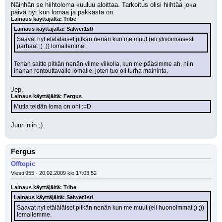
Näinhän se hiihtoloma kuuluu aloittaa. Tarkoitus olisi hiihtää joka 
päivä nyt kun lomaa ja pakkasta on.
Lainaus käyttäjältä: Tribe
Lainaus käyttäjältä: Salwer1st/
Saavat nyt etäläläiset pitkän nenän kun me muut (eli ylivoimaisesti 
parhaat ;) ;)) lomailemme.
Tehän saitte pitkän nenän viime viikolla, kun me pääsimme ah, niin 
ihanan rentouttavalle lomalle, joten tuo oli turha maininta.
Jep.
Lainaus käyttäjältä: Fergus
Mutta teidän loma on ohi :=D
Juuri niin ;).
Fergus
Offtopic
Viesti 955 - 20.02.2009 klo 17:03:52
Lainaus käyttäjältä: Tribe
Lainaus käyttäjältä: Salwer1st/
Saavat nyt etäläläiset pitkän nenän kun me muut (eli huonoimmat ;) ;)) 
lomailemme.