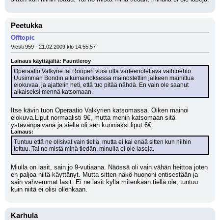
Peetukka
Offtopic
Viesti 959 - 21.02.2009 klo 14:55:57
Lainaus käyttäjältä: Fauntleroy
Operaatio Valkyrie tai Rööperi voisi olla varteenotettava vaihtoehto. 
Uusimman Bondin alkumainoksessa mainostettiin jälkeen mainittua 
elokuvaa, ja ajattelin heti, että tuo pitää nähdä. En vain ole saanut 
aikaiseksi mennä katsomaan.
Itse kävin tuon Operaatio Valkyrien katsomassa. Oiken mainoi 
elokuva.Liput normaalisti 9€, mutta menin katsomaan sitä 
ystävänpäivänä ja siellä oli sen kunniaksi liput 6€.
Lainaus:
Tuntuu että ne olisivat vain tiellä, mutta ei kai enää sitten kun niihin 
tottuu. Tai no mistä minä tiedän, minulla ei ole laseja.
Miulla on lasit, sain jo 9-vutiaana. Näössä oli vain vähän heittoa joten 
en paljoa niitä käyttänyt. Mutta sitten näkö huononi entisestään ja 
sain vahvemmat lasit. Ei ne lasit kyllä mitenkään tiellä ole, tuntuu 
kuin niitä ei olisi ollenkaan.
Karhula