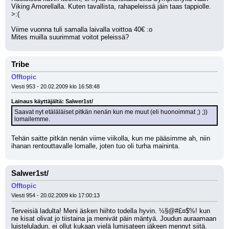
Viking Amorellalla. Kuten tavallista, rahapeleissä jäin taas tappiolle. 
>:(
Viime vuonna tuli samalla laivalla voittoa 40€ :o
Mites muilla suurimmat voitot peleissä?
Tribe
Offtopic
Viesti 953 - 20.02.2009 klo 16:58:48
Lainaus käyttäjältä: Salwer1st/
Saavat nyt etäläläiset pitkän nenän kun me muut (eli huonoimmat ;) ;)) 
lomailemme.
Tehän saitte pitkän nenän viime viikolla, kun me pääsimme ah, niin 
ihanan rentouttavalle lomalle, joten tuo oli turha maininta.
Salwer1st/
Offtopic
Viesti 954 - 20.02.2009 klo 17:00:13
Terveisiä ladulta! Meni äsken hiihto todella hyvin. ½§@#£¤$%! kun 
ne kisat olivat jo tiistaina ja menivät päin mäntyä. Joudun auraamaan 
luisteluladun, ei ollut kukaan vielä lumisateen jäkeen mennyt siitä. 