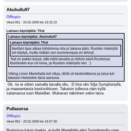
Akuhullu97
Offtopic
Viesti 951 - 20.02.2009 klo 16:32:22
Lainaus käyttäjältä: TKal
Lainaus käyttäjältä: Akuhullu97
Lainaus käyttäjältä: TKal
Itselläni taas alkaa hiihtoloma olla jo takana päin, Ruotsin risteilyllä 
tuli käytyä, mutta mitään sen kummempaa en tehnyt.
 Nyt on pakko kysyä, että millä laivalla ja milloin kävit Ruotsissa. 
Itsellänikin kun oli loma, ja Ruotsin risteilyllä olin. ::)
Viking Linen Mariellalla tuli oltua, lähtö oli keskiviikkona ja laiva tuli 
takaisin Helsinkiin tänä aamuna.
 Ok, no ei sitten samalla laivalla oltu. :D Itse olin Silja Symphonyllä, 
ja maanantaista keskiviikkoon. Takaisin tullessa näin kyllä 
satamassa tuon Mariellan. Mukavan näköinen sekin laiva.
Pullasorsa
Offtopic
Viesti 952 - 20.02.2009 klo 16:57:30
Ruotsissa kävin itsekin, ei kyllä Mariellalla eikä Symphonylla vaan 