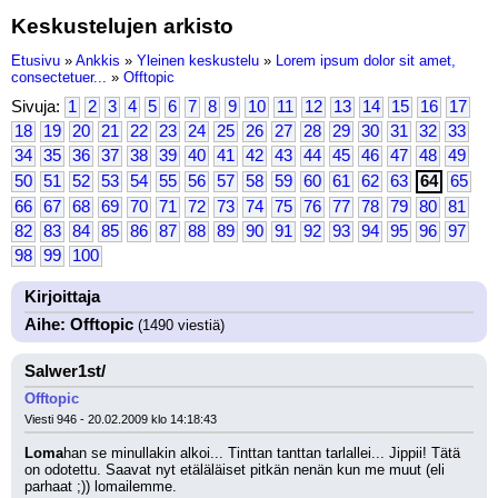
Keskustelujen arkisto
Etusivu
»
Ankkis
»
Yleinen keskustelu
»
Lorem ipsum dolor sit amet,
consectetuer...
»
Offtopic
Sivuja:
1
2
3
4
5
6
7
8
9
10
11
12
13
14
15
16
17
18
19
20
21
22
23
24
25
26
27
28
29
30
31
32
33
34
35
36
37
38
39
40
41
42
43
44
45
46
47
48
49
50
51
52
53
54
55
56
57
58
59
60
61
62
63
64
65
66
67
68
69
70
71
72
73
74
75
76
77
78
79
80
81
82
83
84
85
86
87
88
89
90
91
92
93
94
95
96
97
98
99
100
Kirjoittaja
Aihe: Offtopic
(1490 viestiä)
Salwer1st/
Offtopic
Viesti 946 - 20.02.2009 klo 14:18:43
Loma
han se minullakin alkoi... Tinttan tanttan tarlallei... Jippii! Tätä 
on odotettu. Saavat nyt etäläläiset pitkän nenän kun me muut (eli 
parhaat ;)) lomailemme.