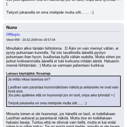
(
Tietysti jokaisella on oma mielipide mutta silti....... ::)
Nuno
Offtopic
Viesti 958 - 20.02.2009 klo 18:57:04
Minullakin alkoi tänään hiihtoloma. :D Ääni on vain mennyt vähän, ei 
pysty puhumaan kunnolla. Tai siis tavallisella äänellä pystyn 
puhumaan ihan hyvin, kuullostaa kyllä vähän oudolta. Mutta sitten jos 
puhun korkeammalla äänellä ei tule kurkusta mitään ääntä. Haluaisin 
mennä hiihtämään. :) Mutta se varmaan pahentaisi kurkkua. 
Lainaus käyttäjältä: Rosattaja
Ja mitäs vikaa laseissa on?
Lasithan vain parantaa huononäköisen näköä ja sellaiselle ne ovat vain 
hyvä asia.
Jos joku ajattelee että on huonompi jos on lasit, onpa aika tyhmää! >:(
Tietysti jokaisella on oma mielipide mutta silti....... ::)
Minusta toinen ei ole huonompi, jos hänellä on lasit, ei todellakaan. 
Lasithan auttavat ja parantavat näköä. Mutta itse en todellakaan 
haluaisi laseja. Tuntuu että ne olisivat vain tiellä, mutta ei kai enää 
sitten kun niihin tottuu. Tai no mistä minä tiedän, minulla ei ole laseja.