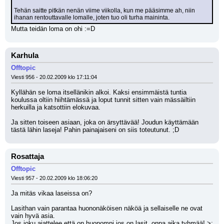
Tehän saitte pitkän nenän viime viikolla, kun me pääsimme ah, niin 
ihanan rentouttavalle lomalle, joten tuo oli turha maininta.
Mutta teidän loma on ohi :=D
Karhula
Offtopic
Viesti 956 - 20.02.2009 klo 17:11:04
Kyllähän se loma itsellänikin alkoi. Kaksi ensimmäistä tuntia 
koulussa oltiin hiihtämässä ja loput tunnit sitten vain mässäiltiin 
herkuilla ja katsottiin elokuvaa.
Ja sitten toiseen asiaan, joka on ärsyttävää! Joudun käyttämään 
tästä lähin laseja! Pahin painajaiseni on siis toteutunut. ;D
Rosattaja
Offtopic
Viesti 957 - 20.02.2009 klo 18:06:20
Ja mitäs vikaa laseissa on?
Lasithan vain parantaa huononäköisen näköä ja sellaiselle ne ovat 
vain hyvä asia.
Jos joku ajattelee että on huonompi jos on lasit, onpa aika tyhmää! >: