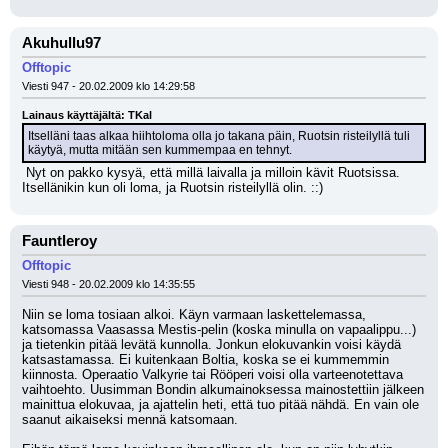
Akuhullu97
Offtopic
Viesti 947 - 20.02.2009 klo 14:29:58
Lainaus käyttäjältä: TKal
Itselläni taas alkaa hiihtoloma olla jo takana päin, Ruotsin risteilyllä tuli 
käytyä, mutta mitään sen kummempaa en tehnyt.
 Nyt on pakko kysyä, että millä laivalla ja milloin kävit Ruotsissa. 
Itsellänikin kun oli loma, ja Ruotsin risteilyllä olin. ::)
Fauntleroy
Offtopic
Viesti 948 - 20.02.2009 klo 14:35:55
Niin se loma tosiaan alkoi. Käyn varmaan laskettelemassa, 
katsomassa Vaasassa Mestis-pelin (koska minulla on vapaalippu...) 
ja tietenkin pitää levätä kunnolla. Jonkun elokuvankin voisi käydä 
katsastamassa. Ei kuitenkaan Boltia, koska se ei kummemmin 
kiinnosta. Operaatio Valkyrie tai Rööperi voisi olla varteenotettava 
vaihtoehto. Uusimman Bondin alkumainoksessa mainostettiin jälkeen 
mainittua elokuvaa, ja ajattelin heti, että tuo pitää nähdä. En vain ole 
saanut aikaiseksi mennä katsomaan.