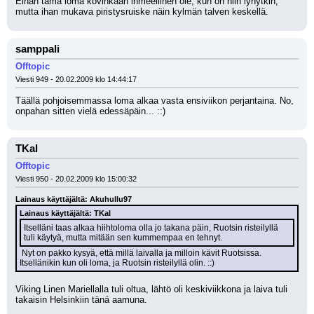
Eihän tämä loma kovinkaan ihmeellinen ole, kun on niin lyhytkin, 
mutta ihan mukava piristysruiske näin kylmän talven keskellä.
samppali
Offtopic
Viesti 949 - 20.02.2009 klo 14:44:17
Täällä pohjoisemmassa loma alkaa vasta ensiviikon perjantaina. No, 
onpahan sitten vielä edessäpäin... ::)
TKal
Offtopic
Viesti 950 - 20.02.2009 klo 15:00:32
Lainaus käyttäjältä: Akuhullu97
Lainaus käyttäjältä: TKal
Itselläni taas alkaa hiihtoloma olla jo takana päin, Ruotsin risteilyllä 
tuli käytyä, mutta mitään sen kummempaa en tehnyt.
 Nyt on pakko kysyä, että millä laivalla ja milloin kävit Ruotsissa. 
Itsellänikin kun oli loma, ja Ruotsin risteilyllä olin. ::)
Viking Linen Mariellalla tuli oltua, lähtö oli keskiviikkona ja laiva tuli 
takaisin Helsinkiin tänä aamuna.