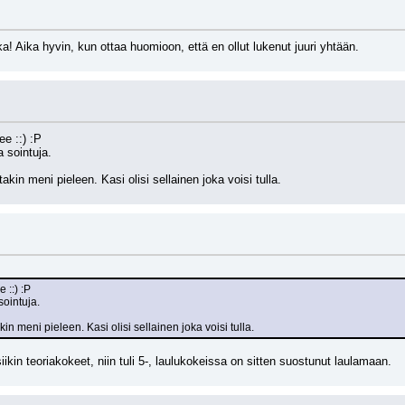
! Aika hyvin, kun ottaa huomioon, että en ollut lukenut juuri yhtään.
ee ::) :P
ja sointuja.
takin meni pieleen. Kasi olisi sellainen joka voisi tulla.
 ::) :P
 sointuja.
kin meni pieleen. Kasi olisi sellainen joka voisi tulla.
iikin teoriakokeet, niin tuli 5-, laulukokeissa on sitten suostunut laulamaan.