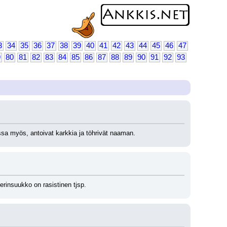
3
34
35
36
37
38
39
40
41
42
43
44
45
46
47
9
80
81
82
83
84
85
86
87
88
89
90
91
92
93
lussa myös, antoivat karkkia ja töhrivät naaman.
rinsuukko on rasistinen tjsp.