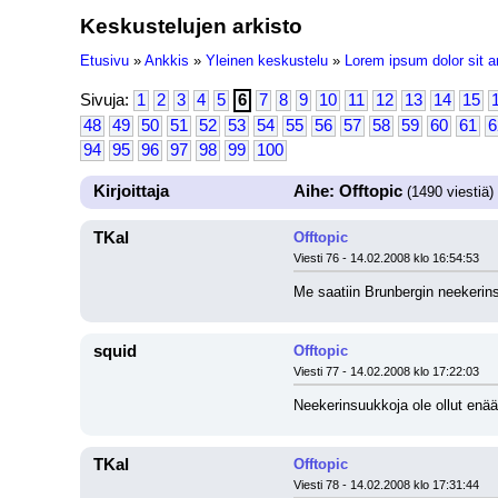
Keskustelujen arkisto
Etusivu
»
Ankkis
»
Yleinen keskustelu
»
Lorem ipsum dolor sit a
Sivuja:
1
2
3
4
5
6
7
8
9
10
11
12
13
14
15
48
49
50
51
52
53
54
55
56
57
58
59
60
61
6
94
95
96
97
98
99
100
Kirjoittaja
Aihe: Offtopic
(1490 viestiä)
TKal
Offtopic
Viesti 76 - 14.02.2008 klo 16:54:53
Me saatiin Brunbergin neekerinsu
squid
Offtopic
Viesti 77 - 14.02.2008 klo 17:22:03
Neekerinsuukkoja ole ollut enää
TKal
Offtopic
Viesti 78 - 14.02.2008 klo 17:31:44