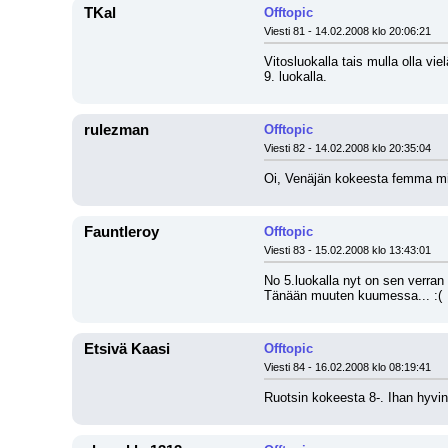
TKal
Offtopic
Viesti 81 - 14.02.2008 klo 20:06:21
Vitosluokalla tais mulla olla vi
9. luokalla.
rulezman
Offtopic
Viesti 82 - 14.02.2008 klo 20:35:04
Oi, Venäjän kokeesta femma mi
Fauntleroy
Offtopic
Viesti 83 - 15.02.2008 klo 13:43:01
No 5.luokalla nyt on sen verran 
Tänään muuten kuumessa... :(
Etsivä Kaasi
Offtopic
Viesti 84 - 16.02.2008 klo 08:19:41
Ruotsin kokeesta 8-. Ihan hyvi