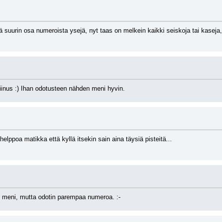
elä suurin osa numeroista ysejä, nyt taas on melkein kaikki seiskoja tai kaseja,
inus :) Ihan odotusteen nähden meni hyvin.
helppoa matikka että kyllä itsekin sain aina täysiä pisteitä...
n meni, mutta odotin parempaa numeroa. :-