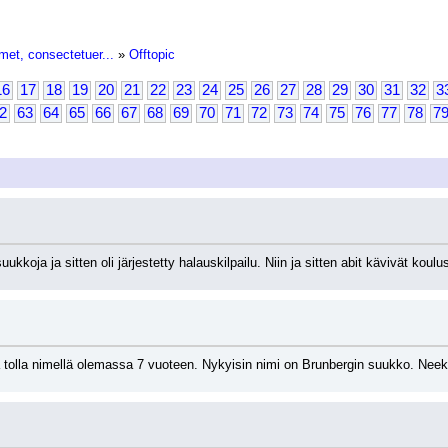
met, consectetuer...
»
Offtopic
16
17
18
19
20
21
22
23
24
25
26
27
28
29
30
31
32
3
2
63
64
65
66
67
68
69
70
71
72
73
74
75
76
77
78
7
ukkoja ja sitten oli järjestetty halauskilpailu. Niin ja sitten abit kävivät kou
 tolla nimellä olemassa 7 vuoteen. Nykyisin nimi on Brunbergin suukko. Neeke