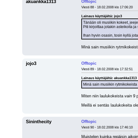
akuankka1313
Offtopic
Viesti 88 - 18.02.2008 klo 17:06:20
Lainaus käyttäjältä: jojo3
Tänään oli musiikin kokeet, jeejee
Piti kirjoittaa jotakin asteikoita ja
Ihan hyvin osasin, tosin kyllä jota
Minä sain musiikin rytmikokeist
jojo3
Offtopic
Viesti 89 - 18.02.2008 klo 17:32:51
Lainaus käyttäjältä: akuankka1313
Minä sain musiikin rytmikokeista
Miten niin laulukokeista 
vain
 9 
Meillä ei sentäs laulukokeita o
Sininthecity
Offtopic
Viesti 90 - 18.02.2008 klo 17:46:10
Muistelen kuinka repäisin aikoi