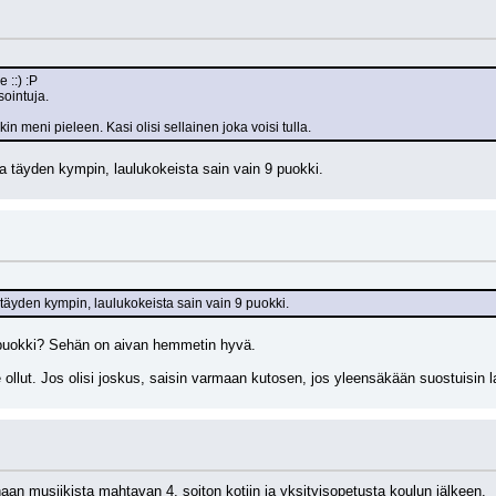
 ::) :P
 sointuja.
kin meni pieleen. Kasi olisi sellainen joka voisi tulla.
a täyden kympin, laulukokeista sain vain 9 puokki.
 täyden kympin, laulukokeista sain vain 9 puokki.
puokki? Sehän on aivan hemmetin hyvä.
le ollut. Jos olisi joskus, saisin varmaan kutosen, jos yleensäkään suostuisin
naan musiikista mahtavan 4, soiton kotiin ja yksityisopetusta koulun jälkeen.