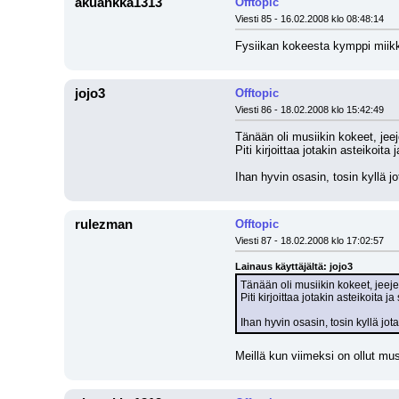
akuankka1313
Offtopic
Viesti 85 - 16.02.2008 klo 08:48:14
Fysiikan kokeesta kymppi miikka
jojo3
Offtopic
Viesti 86 - 18.02.2008 klo 15:42:49
Tänään oli musiikin kokeet, jeej
Piti kirjoittaa jotakin asteikoita 
Ihan hyvin osasin, tosin kyllä jo
rulezman
Offtopic
Viesti 87 - 18.02.2008 klo 17:02:57
Lainaus käyttäjältä: jojo3
Tänään oli musiikin kokeet, jeejee
Piti kirjoittaa jotakin asteikoita ja
Ihan hyvin osasin, tosin kyllä jota
Meillä kun viimeksi on ollut mus