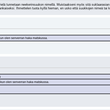
 vielä tunnetaan neekerinsuukon nimellä. Muistaakseni myös sitä suklaarasian
nkaiseksi. Ihmettelen tuota kyllä hieman, en usko että suukkojen nimeä tai kan
kun olen senverran haka matskussa.
3
 kun olen senverran haka matskussa.