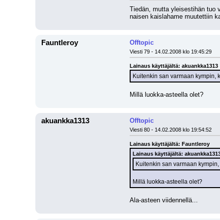
Tiedän, mutta yleisestihän tuo
naisen kaislahame muutettiin ka
Fauntleroy
Offtopic
Viesti 79 - 14.02.2008 klo 19:45:29
Lainaus käyttäjältä: akuankka1313
Kuitenkin san varmaan kympin, 
Millä luokka-asteella olet?
akuankka1313
Offtopic
Viesti 80 - 14.02.2008 klo 19:54:52
Lainaus käyttäjältä: Fauntleroy
Lainaus käyttäjältä: akuankka131
Kuitenkin san varmaan kympin,
Millä luokka-asteella olet?
Ala-asteen viidennellä...