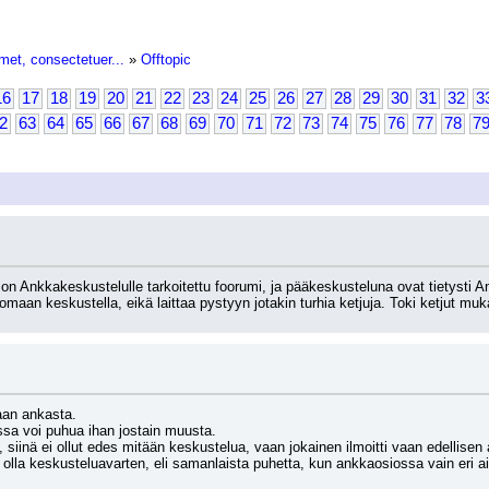
met, consectetuer...
»
Offtopic
16
17
18
19
20
21
22
23
24
25
26
27
28
29
30
31
32
3
2
63
64
65
66
67
68
69
70
71
72
73
74
75
76
77
78
7
on Ankkakeskustelulle tarkoitettu foorumi, ja pääkeskusteluna ovat tietyst
maan keskustella, eikä laittaa pystyyn jotakin turhia ketjuja. Toki ketjut m
aan ankasta. 
issa voi puhua ihan jostain muusta. 
, siinä ei ollut edes mitään keskustelua, vaan jokainen ilmoitti vaan edellisen as
olla keskusteluavarten, eli samanlaista puhetta, kun ankkaosiossa vain eri aihee