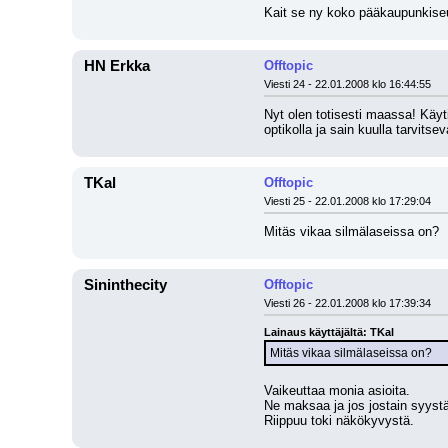
Kait se ny koko pääkaupunkiseu
HN Erkka
Offtopic
Viesti 24 - 22.01.2008 klo 16:44:55
Nyt olen totisesti maassa! Käyti
optikolla ja sain kuulla tarvitsev
TKal
Offtopic
Viesti 25 - 22.01.2008 klo 17:29:04
Mitäs vikaa silmälaseissa on?
Sininthecity
Offtopic
Viesti 26 - 22.01.2008 klo 17:39:34
Lainaus käyttäjältä: TKal
Mitäs vikaa silmälaseissa on?
Vaikeuttaa monia asioita.
Ne maksaa ja jos jostain syystä 
Riippuu toki näkökyvystä.