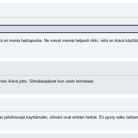
 on monia haittapuolia. Ne voivat mennä helposti rikki, niitä on ikävä käyttää 
ta tosi ikävä juttu. Silmälasipäiset kun usein leimataan 
.
 piilolinssejä käyttämään, silmäni ovat erittäin herkät. En pysty edes laittamaa