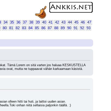
3
34
35
36
37
38
39
40
41
42
43
44
45
46
47
9
80
81
82
83
84
85
86
87
88
89
90
91
92
93
i Ankat. Tämä Lorem on sitä varten jos haluaa KESKUSTELLA 
ukavia ovat, mutta ne tuppaavat vähän karkaamaan käsistä.
ian olleen hitti tai huti, ja laittoi uuden asian.
lla.Toki onhan niitä sellaisia paljonkin täällä. :)