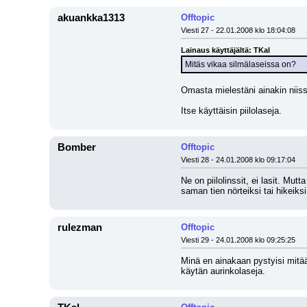
akuankka1313
Offtopic
Viesti 27 - 22.01.2008 klo 18:04:08
Lainaus käyttäjältä: TKal
Mitäs vikaa silmälaseissa on?
Omasta mielestäni ainakin niissä
Itse käyttäisin piilolaseja.
Bomber
Offtopic
Viesti 28 - 24.01.2008 klo 09:17:04
Ne on piilolinssit, ei lasit. Mut
saman tien nörteiksi tai hikeiksi
rulezman
Offtopic
Viesti 29 - 24.01.2008 klo 09:25:25
Minä en ainakaan pystyisi mitään
käytän aurinkolaseja.