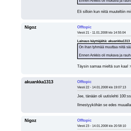
Ennen Ankkis oli mukava ja rauha
Eli silloin kun niitä muuteltiin m
Nigoz
Offtopic
Viesti 21 - 11.01.2008 klo 14:55:04
Lainaus käyttäjältä: akuankka1313
On ihan tyhmää muuttaa niitä sään
Ennen Ankkis oli mukava ja rauhal
Täysin samaa mieltä sun kaa! >
akuankka1313
Offtopic
Viesti 22 - 14.01.2008 klo 19:07:13
Jee, tänään oli uutislehti 100
Ilmestyyköhän se edes muualla 
Nigoz
Offtopic
Viesti 23 - 14.01.2008 klo 20:58:10