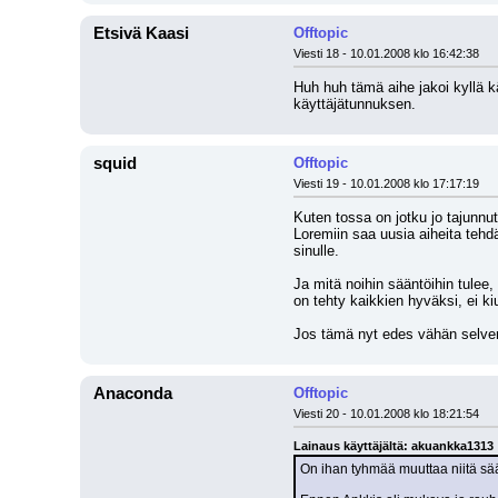
Etsivä Kaasi
Offtopic
Viesti 18 - 10.01.2008 klo 16:42:38
Huh huh tämä aihe jakoi kyllä kä
käyttäjätunnuksen.
squid
Offtopic
Viesti 19 - 10.01.2008 klo 17:17:19
Kuten tossa on jotku jo tajunnut
Loremiin saa uusia aiheita tehd
sinulle.
Ja mitä noihin sääntöihin tulee
on tehty kaikkien hyväksi, ei ki
Jos tämä nyt edes vähän selven
Anaconda
Offtopic
Viesti 20 - 10.01.2008 klo 18:21:54
Lainaus käyttäjältä: akuankka1313
On ihan tyhmää muuttaa niitä sään