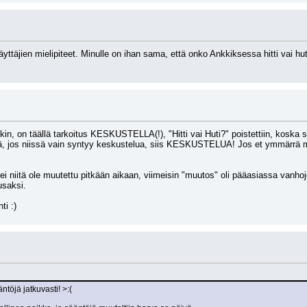
yttäjien mielipiteet. Minulle on ihan sama, että onko Ankkiksessa hitti vai huti
kin, on täällä tarkoitus KESKUSTELLA(!), "Hitti vai Huti?" poistettiin, koska s
ä, jos niissä vain syntyy keskustelua, siis KESKUSTELUA! Jos et ymmärrä mit
, ei niitä ole muutettu pitkään aikaan, viimeisin "muutos" oli pääasiassa va
usaksi.
ti :)
töjä jatkuvasti! >:(