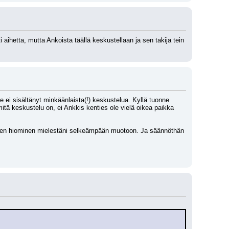
 aihetta, mutta Ankoista täällä keskustellaan ja sen takija tein 
e ei sisältänyt minkäänlaista(!) keskustelua. Kyllä tuonne 
ä keskustelu on, ei Ankkis kenties ole vielä oikea paikka 
nhojen hiominen mielestäni selkeämpään muotoon. Ja säännöthän 