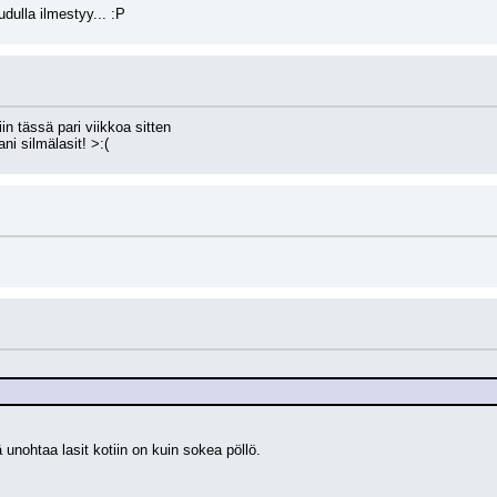
dulla ilmestyy... :P
in tässä pari viikkoa sitten
ani silmälasit! >:(
unohtaa lasit kotiin on kuin sokea pöllö.