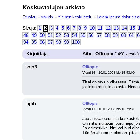
Keskustelujen arkisto
Etusivu
»
Ankkis
»
Yleinen keskustelu
»
Lorem ipsum dolor sit a
Sivuja:
1
2
3
4
5
6
7
8
9
10
11
12
13
14
15
48
49
50
51
52
53
54
55
56
57
58
59
60
61
6
94
95
96
97
98
99
100
Kirjoittaja
Aihe: Offtopic
(1490 viestiä)
jojo3
Offtopic
Viesti 16 - 10.01.2008 klo 15:53:00
TKal on täysin oikeassa. Tämä 
jostakin muusta asiasta. Nimeno
hjhh
Offtopic
Viesti 17 - 10.01.2008 klo 16:29:31
Jep ankkafoorumilla keskustell
On niitä muitakin foorumeja, jo
Ja esimerkiksi hitti vai huti-aihe
Tämän alueen mielestäni pitäisi 