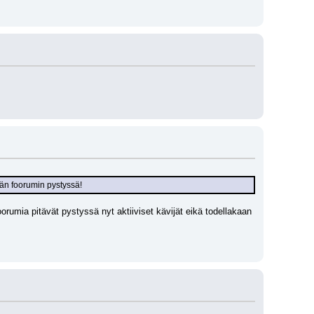
män foorumin pystyssä!
orumia pitävät pystyssä nyt aktiiviset kävijät eikä todellakaan 