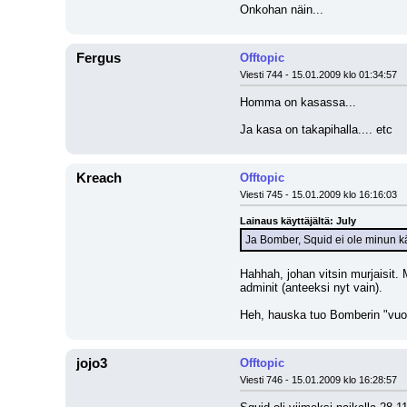
Onkohan näin...
Fergus
Offtopic
Viesti 744 - 15.01.2009 klo 01:34:57
Homma on kasassa...
Ja kasa on takapihalla.... etc
Kreach
Offtopic
Viesti 745 - 15.01.2009 klo 16:16:03
Lainaus käyttäjältä: July
Ja Bomber, Squid ei ole minun kä
Hahhah, johan vitsin murjaisit. 
adminit (anteeksi nyt vain). 
Heh, hauska tuo Bomberin "vuon
jojo3
Offtopic
Viesti 746 - 15.01.2009 klo 16:28:57