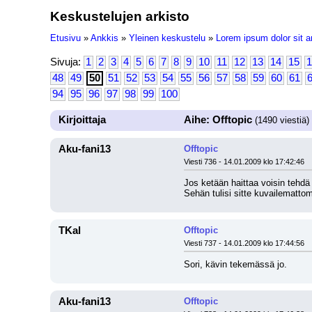
Keskustelujen arkisto
Etusivu
»
Ankkis
»
Yleinen keskustelu
»
Lorem ipsum dolor sit a
Sivuja:
1
2
3
4
5
6
7
8
9
10
11
12
13
14
15
1
48
49
50
51
52
53
54
55
56
57
58
59
60
61
94
95
96
97
98
99
100
Kirjoittaja
Aihe: Offtopic
(1490 viestiä)
Aku-fani13
Offtopic
Viesti 736 - 14.01.2009 klo 17:42:46
Jos ketään haittaa voisin tehd
Sehän tulisi sitte kuvailemattom
TKal
Offtopic
Viesti 737 - 14.01.2009 klo 17:44:56
Sori, kävin tekemässä jo.
Aku-fani13
Offtopic