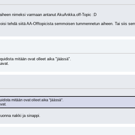
n aiheen nimeksi varmaan antanut AkuAnkka.off-Topic :D
isi tehdä siitä AA-Offtopicista semmoisen tummennetun aiheen. Tai siis semm
idista mitään ovat olleet aika "jäässä".
avat.
dista mitään ovat olleet aika "jäässä".
vat.
uonna nakki ja sinappi.