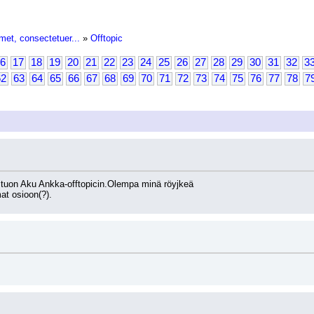
met, consectetuer...
»
Offtopic
6
17
18
19
20
21
22
23
24
25
26
27
28
29
30
31
32
3
62
63
64
65
66
67
68
69
70
71
72
73
74
75
76
77
78
7
ä tuon Aku Ankka-offtopicin.Olempa minä röyjkeä
at osioon(?).