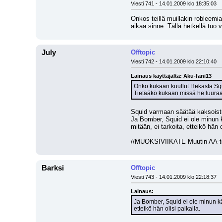
Viesti 741 - 14.01.2009 klo 18:35:03
Onkos teillä muillakin robleemi
aikaa sinne. Tällä hetkellä tuo v
July
Offtopic
Viesti 742 - 14.01.2009 klo 22:10:40
Lainaus käyttäjältä: Aku-fani13
Onko kukaan kuullut Hekasta Squi
Tietääkö kukaan missä he luuraa
Squid varmaan säätää kaksoistu
Ja Bomber, Squid ei ole minun k
mitään, ei tarkoita, etteikö hän o
//MUOKSIVIIKATE Muutin AA-top
Barksi
Offtopic
Viesti 743 - 14.01.2009 klo 22:18:37
Lainaus:
Ja Bomber, Squid ei ole minun käs
etteikö hän olisi paikalla.