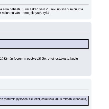
a aika pahasti. Juuri äsken sain 20 sekunnissa 9 minuuttia 
n reilun päivän. Ihme jökitystä kyllä...
ää tämän foorumin pystyssä! Se, ettei jostakusta kuulu 
foorumin pystyssä! Se, ettei jostakusta kuulu mitään, ei tarkoita, 