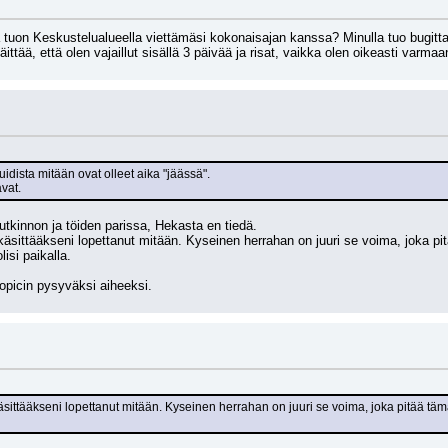
a tuon Keskustelualueella viettämäsi kokonaisajan kanssa? Minulla tuo bugitta
äittää, että olen vajaillut sisällä 3 päivää ja risat, vaikka olen oikeasti varmaa
dista mitään ovat olleet aika "jäässä".
vat.
tkinnon ja töiden parissa, Hekasta en tiedä.
äsittääkseni lopettanut mitään. Kyseinen herrahan on juuri se voima, joka pit
lisi paikalla.
icin pysyväksi aiheeksi.
ittääkseni lopettanut mitään. Kyseinen herrahan on juuri se voima, joka pitää tämän 