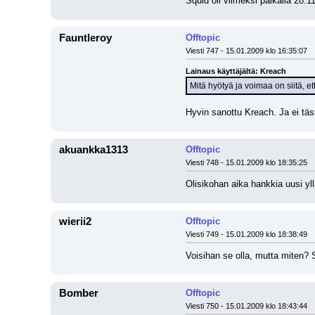
Squid oli viimeksi paikalla 28.1
Fauntleroy
Offtopic
Viesti 747 - 15.01.2009 klo 16:35:07
Lainaus käyttäjältä: Kreach
Mitä hyötyä ja voimaa on siitä, et
Hyvin sanottu Kreach. Ja ei täs
akuankka1313
Offtopic
Viesti 748 - 15.01.2009 klo 18:35:25
Olisikohan aika hankkia uusi yll
wierii2
Offtopic
Viesti 749 - 15.01.2009 klo 18:38:49
Voisihan se olla, mutta miten? S
Bomber
Offtopic
Viesti 750 - 15.01.2009 klo 18:43:44