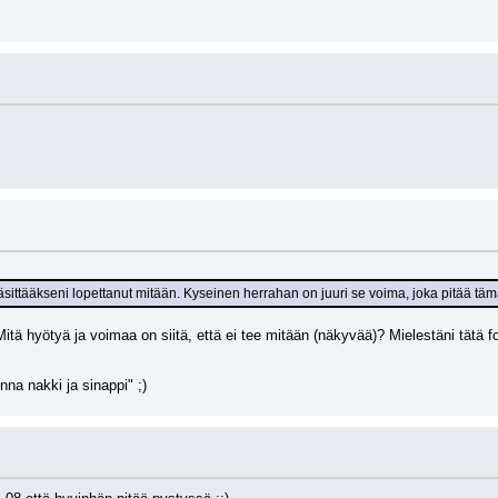
sittääkseni lopettanut mitään. Kyseinen herrahan on juuri se voima, joka pitää tä
Mitä hyötyä ja voimaa on siitä, että ei tee mitään (näkyvää)? Mielestäni tätä fo
na nakki ja sinappi" ;)