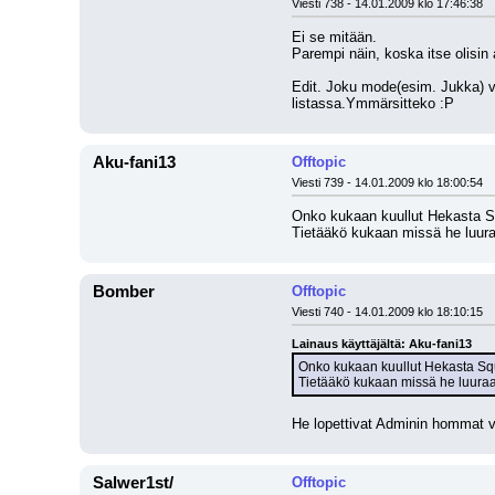
Viesti 738 - 14.01.2009 klo 17:46:38
Ei se mitään.
Parempi näin, koska itse olisi
Edit. Joku mode(esim. Jukka) vo
listassa.Ymmärsitteko :P
Aku-fani13
Offtopic
Viesti 739 - 14.01.2009 klo 18:00:54
Onko kukaan kuullut Hekasta Squ
Tietääkö kukaan missä he luura
Bomber
Offtopic
Viesti 740 - 14.01.2009 klo 18:10:15
Lainaus käyttäjältä: Aku-fani13
Onko kukaan kuullut Hekasta Squi
Tietääkö kukaan missä he luuraa
He lopettivat Adminin hommat v
Salwer1st/
Offtopic