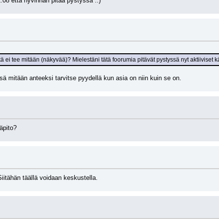
1.08 että hyvinhän pitää pystyssä ::)
tä ei tee mitään (näkyvää)? Mielestäni tätä foorumia pitävät pystyssä nyt aktiiviset k
sä mitään anteeksi tarvitse pyydellä kun asia on niin kuin se on.
äpito?
iitähän täällä voidaan keskustella.