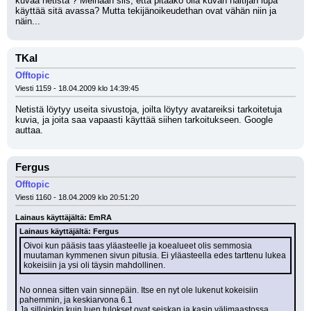
kuvaa netistä ? Meinaan siis, että pitääkö olla kuvan haltijan lupa 
käyttää sitä avassa? Mutta tekijänoikeudethan ovat vähän niin ja 
näin...
TKal
Offtopic
Viesti 1159 - 18.04.2009 klo 14:39:45
Netistä löytyy useita sivustoja, joilta löytyy avatareiksi tarkoitetuja 
kuvia, ja joita saa vapaasti käyttää siihen tarkoitukseen. Google 
auttaa.
Fergus
Offtopic
Viesti 1160 - 18.04.2009 klo 20:51:20
Lainaus käyttäjältä: EmRA
Lainaus käyttäjältä: Fergus
Oivoi kun pääsis taas yläasteelle ja koealueet olis semmosia 
muutaman kymmenen sivun pitusia. Ei yläasteella edes tarttenu lukea 
kokeisiin ja ysi oli täysin mahdollinen.
No onnea sitten vain sinnepäin. Itse en nyt ole lukenut kokeisiin 
pahemmin, ja keskiarvona 6.1
Ja silloinkin kuin luen tulokset ovat seiskan ja kasin välimaastossa.