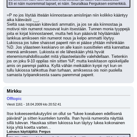
Eli ei näin nuoremmat lapset, ei näin. Seuratkaa Ferguksen esimerkkiä.
=P no jos löytää itteään kiinnostavan amislinjan niin kolikko kääntyy 
aika kätevästi ,__,
Sieltä saa nopsaan kätevästi ammatin, ja jos se ala kiinnostaa ja 
motivoi niin numerot nousevat kuin itsestään. Tunnen monia tyyppejä 
joita ei kirjat kiinnostaneet, mutta heti kun pääsivät höyläämään 
lankkua amikseen niin numerot nous ja kelpo ammatti löytyy. 
Lukiossa jos tulee shaisset paperit niin ei pääse yhtään mihinkään 
%D. Jos yläasteen keskiarvo on alle kasin suosittelen että kannattaa 
mennä amikseen. Lukiosta ei ole läheskään yhtä hyvät 
etenemismahdollisuudet mitä yläasteelaisille valehdellaan. Tietenkin 
jos on joku 9-10 oppilas niin sitten %P, mutta keskitason opiskelijalle 
amis on parempi paikka. Kyllä vähän meikääkin kyrpii nyt kun on 
tullu lukiossa tahkottua ihan turhaan, amiksessa ois noin puolella 
samasta työpanoksesta saanu paremmat paperit.
Mirkku
Offtopic
Viesti 1161 - 18.04.2009 klo 20:52:41
Itse kokeeseenlukutyylini on ollut se *lukee koealueen edellisenä 
päivänä* ja sitten kuuntelen tunnilla. Ihan hyviä numeroita näyttää 
sillä tulevan. Hauskaa sitten lukiossa kun täytyy lukea kokonainen 
kirja yhtä koetta varten...
Lainaus käyttäjältä: Fergus