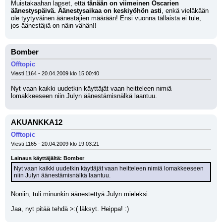
Muistakaahan lapset, että 
tänään on viimeinen Oscarien 
äänestyspäivä. Äänestysaikaa on keskiyöhön asti
, enkä vieläkään 
ole tyytyväinen äänestäjien määrään! Ensi vuonna tällaista ei tule, 
jos äänestäjiä on näin vähän!!
Bomber
Offtopic
Viesti 1164 - 20.04.2009 klo 15:00:40
Nyt vaan kaikki uudetkin käyttäjät vaan heitteleen nimiä 
lomakkeeseen niin Julyn äänestämisnälkä laantuu.
AKUANKKA12
Offtopic
Viesti 1165 - 20.04.2009 klo 19:03:21
Lainaus käyttäjältä: Bomber
Nyt vaan kaikki uudetkin käyttäjät vaan heitteleen nimiä lomakkeeseen 
niin Julyn äänestämisnälkä laantuu.
Noniin, tuli minunkin äänestettyä Julyn mieleksi.
Jaa, nyt pitää tehdä >:( läksyt. Heippa! :)