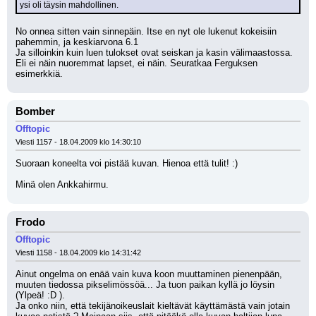
ysi oli täysin mahdollinen.
No onnea sitten vain sinnepäin. Itse en nyt ole lukenut kokeisiin 
pahemmin, ja keskiarvona 6.1
Ja silloinkin kuin luen tulokset ovat seiskan ja kasin välimaastossa.
Eli ei näin nuoremmat lapset, ei näin. Seuratkaa Ferguksen 
esimerkkiä.
Bomber
Offtopic
Viesti 1157 - 18.04.2009 klo 14:30:10
Suoraan koneelta voi pistää kuvan. Hienoa että tulit! :) 
Minä olen Ankkahirmu.
Frodo
Offtopic
Viesti 1158 - 18.04.2009 klo 14:31:42
Ainut ongelma on enää vain kuva koon muuttaminen pienenpään, 
muuten tiedossa pikselimössöä... Ja tuon paikan kyllä jo löysin 
(Ylpeä! :D ). 
Ja onko niin, että tekijänoikeuslait kieltävät käyttämästä vain jotain 