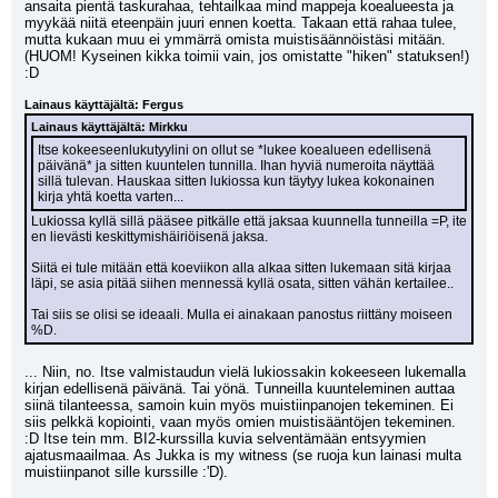
ansaita pientä taskurahaa, tehtailkaa mind mappeja koealueesta ja 
myykää niitä eteenpäin juuri ennen koetta. Takaan että rahaa tulee, 
mutta kukaan muu ei ymmärrä omista muistisäännöistäsi mitään. 
(HUOM! Kyseinen kikka toimii vain, jos omistatte "hiken" statuksen!) 
:D
Lainaus käyttäjältä: Fergus
Lainaus käyttäjältä: Mirkku
Itse kokeeseenlukutyylini on ollut se *lukee koealueen edellisenä 
päivänä* ja sitten kuuntelen tunnilla. Ihan hyviä numeroita näyttää 
sillä tulevan. Hauskaa sitten lukiossa kun täytyy lukea kokonainen 
kirja yhtä koetta varten...
Lukiossa kyllä sillä pääsee pitkälle että jaksaa kuunnella tunneilla =P, ite 
en lievästi keskittymishäiriöisenä jaksa.
Siitä ei tule mitään että koeviikon alla alkaa sitten lukemaan sitä kirjaa 
läpi, se asia pitää siihen mennessä kyllä osata, sitten vähän kertailee.. 
Tai siis se olisi se ideaali. Mulla ei ainakaan panostus riittäny moiseen 
%D.
... Niin, no. Itse valmistaudun vielä lukiossakin kokeeseen lukemalla 
kirjan edellisenä päivänä. Tai yönä. Tunneilla kuunteleminen auttaa 
siinä tilanteessa, samoin kuin myös muistiinpanojen tekeminen. Ei 
siis pelkkä kopiointi, vaan myös omien muistisääntöjen tekeminen. 
:D Itse tein mm. BI2-kurssilla kuvia selventämään entsyymien 
ajatusmaailmaa. As Jukka is my witness (se ruoja kun lainasi multa 
muistiinpanot sille kurssille :'D).