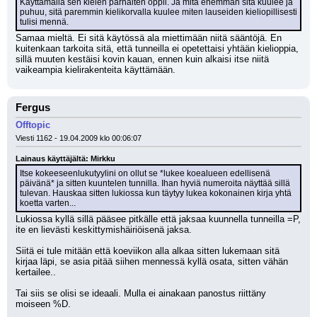
Käyttämällä sen kielen parhaiten oppii. Ja mitä enemmän sitä kuulee ja 
puhuu, sitä paremmin kielikorvalla kuulee miten lauseiden kieliopillisesti 
tulisi mennä.
Samaa mieltä. Ei sitä käytössä ala miettimään niitä sääntöjä. En 
kuitenkaan tarkoita sitä, että tunneilla ei opetettaisi yhtään kielioppia, 
sillä muuten kestäisi kovin kauan, ennen kuin alkaisi itse niitä 
vaikeampia kielirakenteita käyttämään.
Fergus
Offtopic
Viesti 1162 - 19.04.2009 klo 00:06:07
Lainaus käyttäjältä: Mirkku
Itse kokeeseenlukutyylini on ollut se *lukee koealueen edellisenä 
päivänä* ja sitten kuuntelen tunnilla. Ihan hyviä numeroita näyttää sillä 
tulevan. Hauskaa sitten lukiossa kun täytyy lukea kokonainen kirja yhtä 
koetta varten...
Lukiossa kyllä sillä pääsee pitkälle että jaksaa kuunnella tunneilla =P, 
ite en lievästi keskittymishäiriöisenä jaksa.
Siitä ei tule mitään että koeviikon alla alkaa sitten lukemaan sitä 
kirjaa läpi, se asia pitää siihen mennessä kyllä osata, sitten vähän 
kertailee.. 
Tai siis se olisi se ideaali. Mulla ei ainakaan panostus riittäny 
moiseen %D.