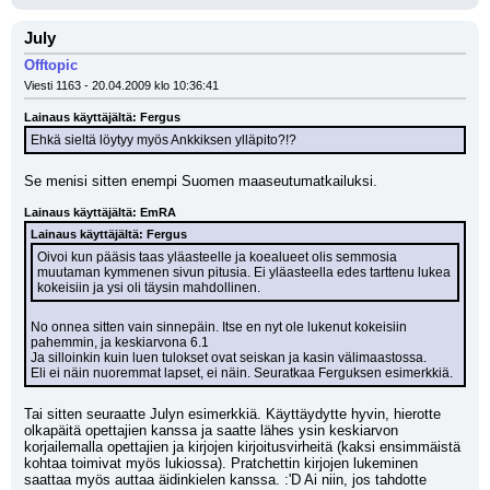
July
Offtopic
Viesti 1163 - 20.04.2009 klo 10:36:41
Lainaus käyttäjältä: Fergus
Ehkä sieltä löytyy myös Ankkiksen ylläpito?!?
Se menisi sitten enempi Suomen maaseutumatkailuksi.
Lainaus käyttäjältä: EmRA
Lainaus käyttäjältä: Fergus
Oivoi kun pääsis taas yläasteelle ja koealueet olis semmosia 
muutaman kymmenen sivun pitusia. Ei yläasteella edes tarttenu lukea 
kokeisiin ja ysi oli täysin mahdollinen.
No onnea sitten vain sinnepäin. Itse en nyt ole lukenut kokeisiin 
pahemmin, ja keskiarvona 6.1
Ja silloinkin kuin luen tulokset ovat seiskan ja kasin välimaastossa.
Eli ei näin nuoremmat lapset, ei näin. Seuratkaa Ferguksen esimerkkiä.
Tai sitten seuraatte Julyn esimerkkiä. Käyttäydytte hyvin, hierotte 
olkapäitä opettajien kanssa ja saatte lähes ysin keskiarvon 
korjailemalla opettajien ja kirjojen kirjoitusvirheitä (kaksi ensimmäistä 
kohtaa toimivat myös lukiossa). Pratchettin kirjojen lukeminen 
saattaa myös auttaa äidinkielen kanssa. :'D Ai niin, jos tahdotte 