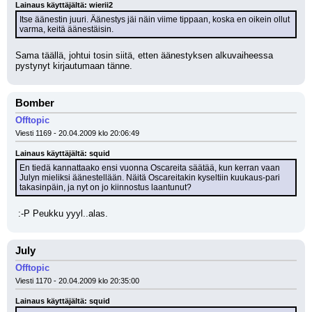
Lainaus käyttäjältä: wierii2
Itse äänestin juuri. Äänestys jäi näin viime tippaan, koska en oikein ollut 
varma, keitä äänestäisin.
Sama täällä, johtui tosin siitä, etten äänestyksen alkuvaiheessa 
pystynyt kirjautumaan tänne.
Bomber
Offtopic
Viesti 1169 - 20.04.2009 klo 20:06:49
Lainaus käyttäjältä: squid
En tiedä kannattaako ensi vuonna Oscareita säätää, kun kerran vaan 
Julyn mieliksi äänestellään. Näitä Oscareitakin kyseltiin kuukaus-pari 
takasinpäin, ja nyt on jo kiinnostus laantunut?
 :-P Peukku yyyl..alas.
July
Offtopic
Viesti 1170 - 20.04.2009 klo 20:35:00
Lainaus käyttäjältä: squid