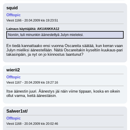
squid
Offtopic
Viesti 1166 - 20.04.2009 klo 19:23:51
Lainaus käyttäjältä: AKUANKKA12
Noniin, tuli minunkin äänestettyä Julyn mieleksi.
En tiedä kannattaako ensi vuonna Oscareita säätää, kun kerran vaan 
Julyn mieliksi äänestellään. Näitä Oscareitakin kyseltiin kuukaus-pari 
takasinpäin, ja nyt on jo kiinnostus laantunut?
wierii2
Offtopic
Viesti 1167 - 20.04.2009 klo 19:27:16
Itse äänestin juuri. Äänestys jäi näin viime tippaan, koska en oikein 
ollut varma, keitä äänestäisin.
Salwer1st/
Offtopic
Viesti 1168 - 20.04.2009 klo 20:02:46