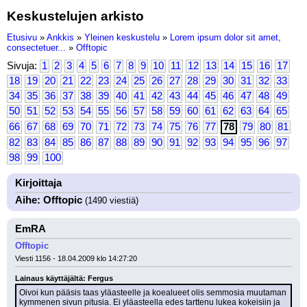
Keskustelujen arkisto
Etusivu
»
Ankkis
»
Yleinen keskustelu
»
Lorem ipsum dolor sit amet,
consectetuer...
»
Offtopic
Sivuja:
1
2
3
4
5
6
7
8
9
10
11
12
13
14
15
16
17
18
19
20
21
22
23
24
25
26
27
28
29
30
31
32
33
34
35
36
37
38
39
40
41
42
43
44
45
46
47
48
49
50
51
52
53
54
55
56
57
58
59
60
61
62
63
64
65
66
67
68
69
70
71
72
73
74
75
76
77
78
79
80
81
82
83
84
85
86
87
88
89
90
91
92
93
94
95
96
97
98
99
100
Kirjoittaja
Aihe: Offtopic
(1490 viestiä)
EmRA
Offtopic
Viesti 1156 - 18.04.2009 klo 14:27:20
Lainaus käyttäjältä: Fergus
Oivoi kun pääsis taas yläasteelle ja koealueet olis semmosia muutaman 
kymmenen sivun pitusia. Ei yläasteella edes tarttenu lukea kokeisiin ja 