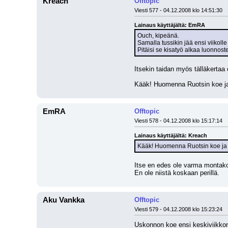
Kreach
Offtopic
Viesti 577 - 04.12.2008 klo 14:51:30
Lainaus käyttäjältä: EmRA
Ouch, kipeänä.
Samalla tussikin jää ensi viikolle 
Pitäisi se kisatyö alkaa luonnost
Itsekin taidan myös tälläkertaa
Kääk! Huomenna Ruotsin koe ja
EmRA
Offtopic
Viesti 578 - 04.12.2008 klo 15:17:14
Lainaus käyttäjältä: Kreach
Kääk! Huomenna Ruotsin koe ja 
Itse en edes ole varma montako k
En ole niistä koskaan perillä.
Aku Vankka
Offtopic
Viesti 579 - 04.12.2008 klo 15:23:24
Uskonnon koe ensi keskiviikkona