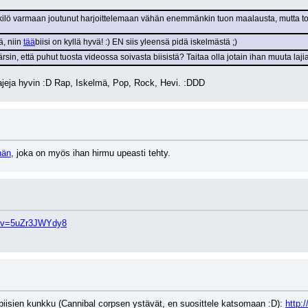
ilö varmaan joutunut harjoittelemaan vähän enemmänkin tuon maalausta, mutta tode
, niin 
tää
biisi on kyllä hyvä! :) EN siis yleensä pidä iskelmästä ;)
sin, että puhut tuosta videossa soivasta biisistä? Taitaa olla jotain ihan muuta lajia
lajeja hyvin :D Rap, Iskelmä, Pop, Rock, Hevi. :DDD
hän
, joka on myös ihan hirmu upeasti tehty.
h?v=5uZr3JWYdy8
biisien kunkku (Cannibal corpsen ystävät, en suosittele katsomaan :D): 
http: