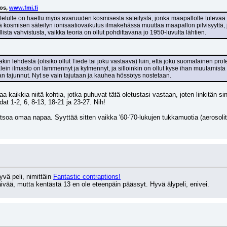
os, 
www.fmi.fi
telulle on haettu myös avaruuden kosmisesta säteilystä, jonka maapallolle tulevaa
tä kosmisen säteilyn ionisaatiovaikutus ilmakehässä muuttaa maapallon pilvisyyttä, 
ellista vahvistusta, vaikka teoria on ollut pohdittavana jo 1950-luvulta lähtien.
takin lehdestä (olisiko ollut Tiede tai joku vastaava) luin, että joku suomalainen prof
lein ilmasto on lämmennyt ja kylmennyt, ja silloinkin on ollut kyse ihan muutamista 
an tajunnut. Nyt se vain tajutaan ja kauhea hössötys nostetaan.
a kaikkia niitä kohtia, jotka puhuvat tätä oletustasi vastaan, joten linkitän si
at 1-2, 6, 8-13, 18-21 ja 23-27. Nih!
soa omaa napaa. Syyttää sitten vaikka '60-'70-lukujen tukkamuotia (aerosolit, bei
vä peli, nimittäin 
Fantastic contraptions!
päivää, mutta kentästä 13 en ole eteenpäin päässyt. Hyvä älypeli, enivei.