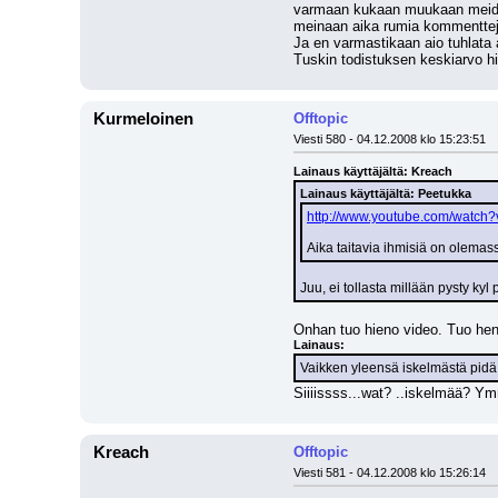
varmaan kukaan muukaan meidän 
meinaan aika rumia kommenttej
Ja en varmastikaan aio tuhlata
Tuskin todistuksen keskiarvo h
Kurmeloinen
Offtopic
Viesti 580 - 04.12.2008 klo 15:23:51
Lainaus käyttäjältä: Kreach
Lainaus käyttäjältä: Peetukka
http://www.youtube.com/watch
Aika taitavia ihmisiä on olemas
Juu, ei tollasta millään pysty kyl p
Onhan tuo hieno video. Tuo hen
Lainaus:
Vaikken yleensä iskelmästä pidä,
Siiiissss...wat? ..iskelmää? Ymm
Kreach
Offtopic
Viesti 581 - 04.12.2008 klo 15:26:14