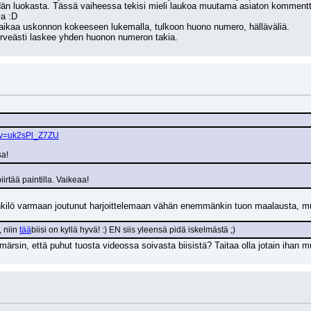
luokasta. Tässä vaiheessa tekisi mieli laukoa muutama asiaton kommentti li
a :D
 aikaa uskonnon kokeeseen lukemalla, tulkoon huono numero, hälläväliä.
irveästi laskee yhden huonon numeron takia.
?v=uk2sPl_Z7ZU
sa!
iirtää paintilla. Vaikeaa!
kilö varmaan joutunut harjoittelemaan vähän enemmänkin tuon maalausta, mutt
 niin 
tää
biisi on kyllä hyvä! :) EN siis yleensä pidä iskelmästä ;)
ärsin, että puhut tuosta videossa soivasta biisistä? Taitaa olla jotain ihan mu