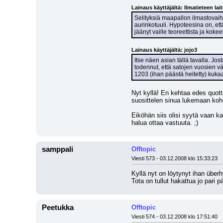
Lainaus käyttäjältä: Ilmatieteen lait
Selityksiä maapallon ilmastovaih
aurinkotuuli. Hypoteesina on, et
jäänyt vaille teoreettista ja koke
Lainaus käyttäjältä: jojo3
Itse näen asian tällä tavalla. Jos
todennut, että satojen vuosien vä
1203 (ihan päästä heitetty) kuka
Nyt kyllä! En kehtaa edes quotta
suosittelen sinua lukemaan kohd
Eiköhän siis olisi syytä vaan kat
halua ottaa vastuuta. ;)
samppali
Offtopic
Viesti 573 - 03.12.2008 klo 15:33:23
Kyllä nyt on löytynyt ihan überhy
Tota on tullut hakattua jo pari 
Peetukka
Offtopic
Viesti 574 - 03.12.2008 klo 17:51:40