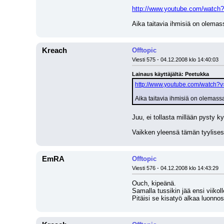
http://www.youtube.com/watc
Aika taitavia ihmisiä on olemas
Kreach
Offtopic
Viesti 575 - 04.12.2008 klo 14:40:03
Lainaus käyttäjältä: Peetukka
http://www.youtube.com/watch?
Aika taitavia ihmisiä on olemass
Juu, ei tollasta millään pysty kyl
Vaikken yleensä tämän tyylisest
EmRA
Offtopic
Viesti 576 - 04.12.2008 klo 14:43:29
Ouch, kipeänä.
Samalla tussikin jää ensi viikoll
Pitäisi se kisatyö alkaa luonno