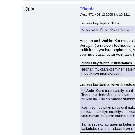
July
Offtopic
Viesti 572 - 02.12.2008 klo 16:12:14
Lainaus käyttäjältä: Tribe
Kiitos vaan Amerikka ja Kiina
Hopsansaa! Vaikka Kiinassa sitä
Venäjän (ja muiden teollisuusm
ratifioinut kyseistä sopimusta,
sopimus vasta astui voimaan. (K
Lainaus käyttäjältä: Kurmeloinen
Teorian mukaan kosminen säteily, 
muut kasvihuonekaasut.
Lainaus käyttäjältä: www.ilmasto.
2) Väite: Kosminen säteily muutt
Teoriassa tiedetään, että avaruu
hiukkasia. Pilvien muodostumista 
Kosmisen säteilyn pääsyä ilmake
mukaan säteilyn merkitys hiukkas
vaihtelevia. Säteilyn vähenemise
Tämän spekulatiivisen ja todentam
vaikutukset ymmärretään hyvin.