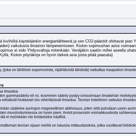
 kivihiiltä käytetäänkin energianlähteenä ja sen CO2-päästöt ohittavat pian Y
aiden) vaikutusta ilmaston lämpenemiseen. Kioton sopimushan astui voimaan j
 sopimus ei sido Yhdysvaltoja mitenkään. Venäjäkin saatiin miltei aseella uhat
yllä, Kioton pöytäkirja on hyvin tärkeä asia josta pitää paasata)
(joka on lähtöisin supernovista, räjähtävistä tähdistä) vaikuttaa maapallon ilmasto
org
aa ilmastoa
den gammasäteily eli ns. kosminen säteily pystyy ionisoimaan ilmakehän molekyylejä
edistävät hiukkaset siis viilentäisivät ilmastoa. Teorian todellinen vaikutus ilmasto
hään säätelee auringon magneettinen aktiivisuus, joten siitä puhutaan usein auri
ten muodostumisessa on hyvin pieni. Arviot prosessiin voimakkuudesta suhteessa m
stä ei myöskään ole toistaiseksi näyttöä.
attoman teorian sijaan meillä on lukuisia mittaustuloksia, jotka osoittavat hiilidio