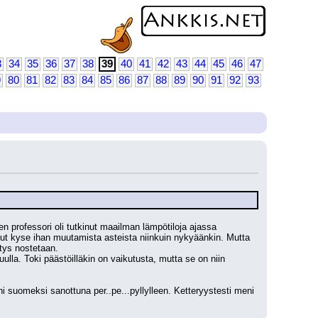
3
34
35
36
37
38
39
40
41
42
43
44
45
46
47
9
80
81
82
83
84
85
86
87
88
89
90
91
92
93
nen professori oli tutkinut maailman lämpötiloja ajassa 
llut kyse ihan muutamista asteista niinkuin nykyäänkin. Mutta 
ötys nostetaan.
lla. Toki päästöilläkin on vaikutusta, mutta se on niin 
 suomeksi sanottuna per..pe...pyllylleen. Ketteryystesti meni 