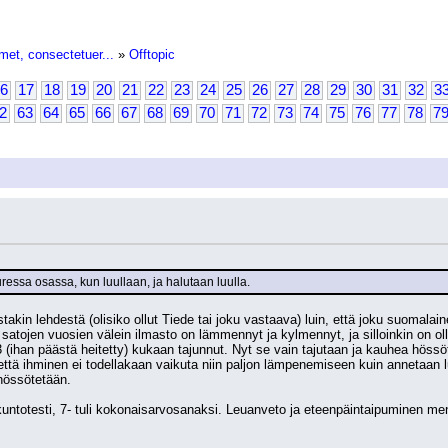
met, consectetuer...
»
Offtopic
6
17
18
19
20
21
22
23
24
25
26
27
28
29
30
31
32
3
2
63
64
65
66
67
68
69
70
71
72
73
74
75
76
77
78
7
ressa osassa, kun luullaan, ja halutaan luulla.
stakin lehdestä (olisiko ollut Tiede tai joku vastaava) luin, että joku suomalai
ä satojen vuosien välein ilmasto on lämmennyt ja kylmennyt, ja silloinkin on o
3 (ihan päästä heitetty) kukaan tajunnut. Nyt se vain tajutaan ja kauhea höss
että ihminen ei todellakaan vaikuta niin paljon lämpenemiseen kuin annetaan luu
hössötetään.
untotesti, 7- tuli kokonaisarvosanaksi. Leuanveto ja eteenpäintaipuminen meni