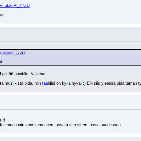
h?v=uk2sPl_Z7ZU
sa!
v=uk2sPl_Z7ZU
a!
 piirtää paintilla. Vaikeaa!
ä musiikista pidä, niin 
tää
biisi on kyllä hyvä! :) EN siis yleensä pidä tämän ty
e :I
stelemaan niin voin samantien tussata sen sitten tussin saadessani...