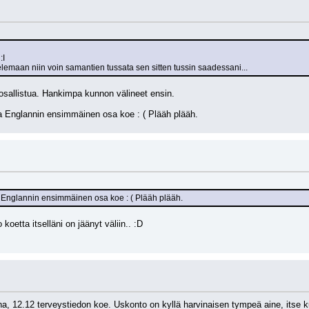
:I
elemaan niin voin samantien tussata sen sitten tussin saadessani...
 osallistua. Hankimpa kunnon välineet ensin.
 Englannin ensimmäinen osa koe : ( Plääh plääh.
Englannin ensimmäinen osa koe : ( Plääh plääh.
oetta itselläni on jäänyt väliin.. :D
, 12.12 terveystiedon koe. Uskonto on kyllä harvinaisen tympeä aine, itse k