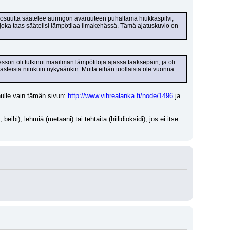
 osuutta säätelee auringon avaruuteen puhaltama hiukkaspilvi, 
joka taas säätelisi lämpötilaa ilmakehässä. Tämä ajatuskuvio on 
essori oli tutkinut maailman lämpötiloja ajassa taaksepäin, ja oli 
asteista niinkuin nykyäänkin. Mutta eihän tuollaista ole vuonna 
nulle vain tämän sivun: 
http://www.vihrealanka.fi/node/1496
 ja 
bi), lehmiä (metaani) tai tehtaita (hiilidioksidi), jos ei itse 