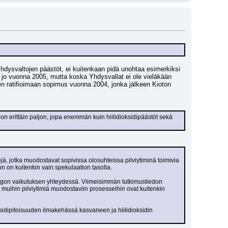
hdysvaltojen päästöt, ei kuitenkaan pidä unohtaa esimerkiksi 
o vuonna 2005, mutta koska Yhdysvallat ei ole vieläkään 
en ratifioimaan sopimus vuonna 2004, jonka jälkeen Kioton 
on erittäin paljon, jopa enemmän kuin hiilidioksidipäästöt sekä 
, jotka muodostavat sopivissa olosuhteissa pilviytiminä toimivia 
on on kuitenkin vain spekulaation tasolla.
ngon vaikutuksen yhteydessä. Viimeisimmän tutkimustiedon 
uihin pilviytimiä muodostaviin prosesseihin ovat kuitenkin 
ksidipitoisuuden ilmakehässä kasvaneen ja hiilidioksidin 