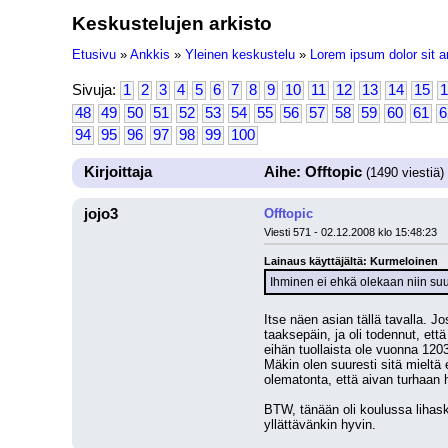
Keskustelujen arkisto
Etusivu
»
Ankkis
»
Yleinen keskustelu
»
Lorem ipsum dolor sit a
Sivuja:
1
2
3
4
5
6
7
8
9
10
11
12
13
14
15
1
48
49
50
51
52
53
54
55
56
57
58
59
60
61
6
94
95
96
97
98
99
100
Kirjoittaja
Aihe: Offtopic
(1490 viestiä)
jojo3
Offtopic
Viesti 571 - 02.12.2008 klo 15:48:23
Lainaus käyttäjältä: Kurmeloinen
Ihminen ei ehkä olekaan niin suu
Itse näen asian tällä tavalla. Jo
taaksepäin, ja oli todennut, ett
eihän tuollaista ole vuonna 120
Mäkin olen suuresti sitä mieltä 
olematonta, että aivan turhaan 
BTW, tänään oli koulussa lihask
yllättävänkin hyvin.