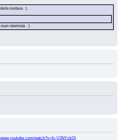
lla loistava. :)
 kuin iskelmää. ::)
//www.youtube.com/watch?v=fc-V3NYckOI