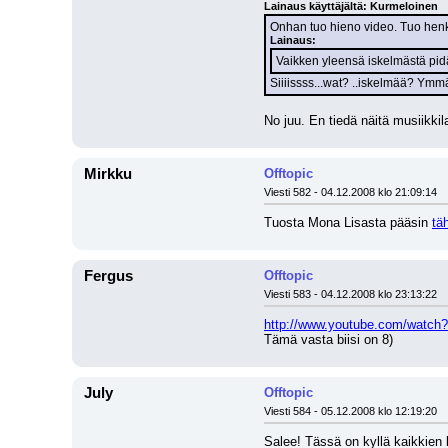
Lainaus käyttäjältä: Kurmeloinen
Onhan tuo hieno video. Tuo henk
Lainaus:
Vaikken yleensä iskelmästä pidä
Siiiissss...wat? ..iskelmää? Ymmär
No juu. En tiedä näitä musiikki
Mirkku
Offtopic
Viesti 582 - 04.12.2008 klo 21:09:14
Tuosta Mona Lisasta pääsin 
tä
Fergus
Offtopic
Viesti 583 - 04.12.2008 klo 23:13:22
http://www.youtube.com/watc
Tämä vasta biisi on 8)
July
Offtopic
Viesti 584 - 05.12.2008 klo 12:19:20
Salee! Tässä on kyllä kaikkien 