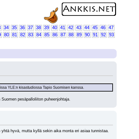
3
34
35
36
37
38
39
40
41
42
43
44
45
46
47
9
80
81
82
83
84
85
86
87
88
89
90
91
92
93
soissa YLE:n kisastudiossa Tapio Suomisen kanssa.
n Suomen pesäpalloliiton puheenjohtaja.
) yhtä hyvä, mutta kyllä sekin aika monta eri asiaa tunnistaa. 