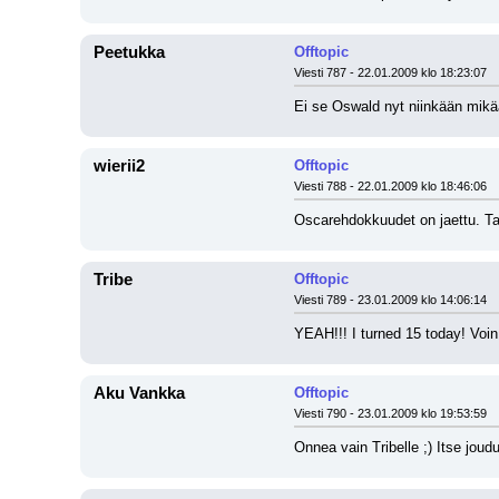
Peetukka
Offtopic
Viesti 787 - 22.01.2009 klo 18:23:07
Ei se Oswald nyt niinkään mikä
wierii2
Offtopic
Viesti 788 - 22.01.2009 klo 18:46:06
Oscarehdokkuudet on jaettu. Tai
Tribe
Offtopic
Viesti 789 - 23.01.2009 klo 14:06:14
YEAH!!! I turned 15 today! Voin
Aku Vankka
Offtopic
Viesti 790 - 23.01.2009 klo 19:53:59
Onnea vain Tribelle ;) Itse jou