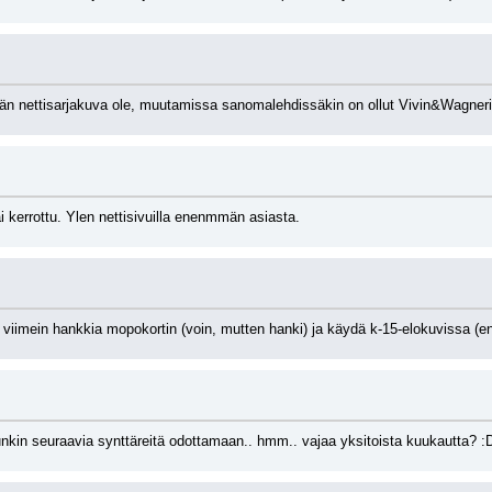
än nettisarjakuva ole, muutamissa sanomalehdissäkin on ollut Vivin&Wagnerin
 kerrottu. Ylen nettisivuilla enenmmän asiasta.
 viimein hankkia mopokortin (voin, mutten hanki) ja käydä k-15-elokuvissa (e
dunkin seuraavia synttäreitä odottamaan.. hmm.. vajaa yksitoista kuukautta? :