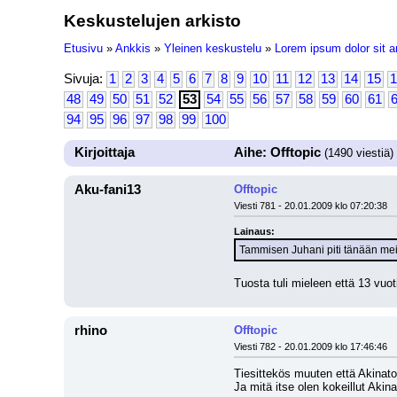
Keskustelujen arkisto
Etusivu
»
Ankkis
»
Yleinen keskustelu
»
Lorem ipsum dolor sit a
Sivuja:
1
2
3
4
5
6
7
8
9
10
11
12
13
14
15
1
48
49
50
51
52
53
54
55
56
57
58
59
60
61
94
95
96
97
98
99
100
Kirjoittaja
Aihe: Offtopic
(1490 viestiä)
Aku-fani13
Offtopic
Viesti 781 - 20.01.2009 klo 07:20:38
Lainaus:
Tammisen Juhani piti tänään mei
Tuosta tuli mieleen että 13 vuo
rhino
Offtopic
Viesti 782 - 20.01.2009 klo 17:46:46
Tiesittekös muuten että Akinato
Ja mitä itse olen kokeillut Aki