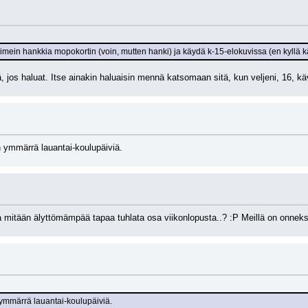
viimein hankkia mopokortin (voin, mutten hanki) ja käydä k-15-elokuvissa (en kyllä 
jos haluat. Itse ainakin haluaisin mennä katsomaan sitä, kun veljeni, 16, k
 ymmärrä lauantai-koulupäiviä.
la mitään älyttömämpää tapaa tuhlata osa viikonlopusta..? :P Meillä on onneks
 ymmärrä lauantai-koulupäiviä.