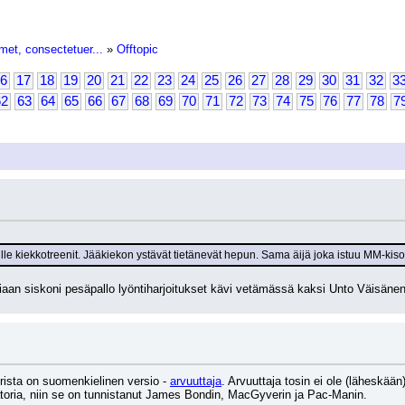
met, consectetuer...
»
Offtopic
6
17
18
19
20
21
22
23
24
25
26
27
28
29
30
31
32
3
62
63
64
65
66
67
68
69
70
71
72
73
74
75
76
77
78
7
lle kiekkotreenit. Jääkiekon ystävät tietänevät hepun. Sama äijä joka istuu MM-ki
tiaan siskoni pesäpallo lyöntiharjoitukset kävi vetämässä kaksi Unto Väisäne
rista on suomenkielinen versio - 
arvuuttaja
. Arvuuttaja tosin ei ole (läheskään
natoria, niin se on tunnistanut James Bondin, MacGyverin ja Pac-Manin.