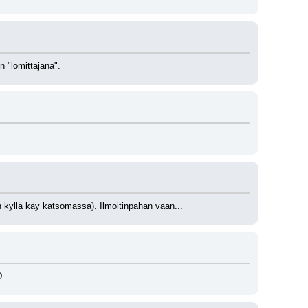
 "lomittajana".
n kyllä käy katsomassa). Ilmoitinpahan vaan...
D