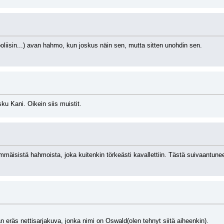
oliisin...) avan hahmo, kun joskus näin sen, mutta sitten unohdin sen.
ku Kani. Oikein siis muistit.
mäisistä hahmoista, joka kuitenkin törkeästi kavallettiin. Tästä suivaantune
 eräs nettisarjakuva, jonka nimi on Oswald(olen tehnyt siitä aiheenkin).