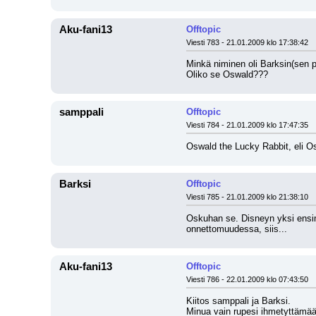
Aku-fani13
Offtopic
Viesti 783 - 21.01.2009 klo 17:38:42
Minkä niminen oli Barksin(sen p
Oliko se Oswald???
samppali
Offtopic
Viesti 784 - 21.01.2009 klo 17:47:35
Oswald the Lucky Rabbit, eli Os
Barksi
Offtopic
Viesti 785 - 21.01.2009 klo 21:38:10
Oskuhan se. Disneyn yksi ensim
onnettomuudessa, siis...
Aku-fani13
Offtopic
Viesti 786 - 22.01.2009 klo 07:43:50
Kiitos samppali ja Barksi.
Minua vain rupesi ihmetyttämään