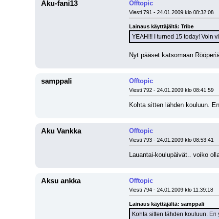
Aku-fani13
Offtopic
Viesti 791 - 24.01.2009 klo 08:32:08
Lainaus käyttäjältä: Tribe
YEAH!!! I turned 15 today! Voin 
Nyt pääset katsomaan Rööperiä, 
samppali
Offtopic
Viesti 792 - 24.01.2009 klo 08:41:59
Kohta sitten lähden kouluun. En
Aku Vankka
Offtopic
Viesti 793 - 24.01.2009 klo 08:53:41
Lauantai-koulupäivät.. voiko ol
Aksu ankka
Offtopic
Viesti 794 - 24.01.2009 klo 11:39:18
Lainaus käyttäjältä: samppali
Kohta sitten lähden kouluun. En