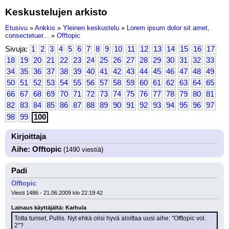
Keskustelujen arkisto
Etusivu
»
Ankkis
»
Yleinen keskustelu
»
Lorem ipsum dolor sit amet,
consectetuer...
»
Offtopic
Sivuja:
1
2
3
4
5
6
7
8
9
10
11
12
13
14
15
16
17
18
19
20
21
22
23
24
25
26
27
28
29
30
31
32
33
34
35
36
37
38
39
40
41
42
43
44
45
46
47
48
49
50
51
52
53
54
55
56
57
58
59
60
61
62
63
64
65
66
67
68
69
70
71
72
73
74
75
76
77
78
79
80
81
82
83
84
85
86
87
88
89
90
91
92
93
94
95
96
97
98
99
100
Kirjoittaja
Aihe: Offtopic
(1490 viestiä)
Padi
Offtopic
Viesti 1486 - 21.06.2009 klo 22:19:42
Lainaus käyttäjältä: Karhula
Totta turiset, Pullis. Nyt ehkä olisi hyvä aloittaa uusi aihe: "Offtopic vol. 
2"?