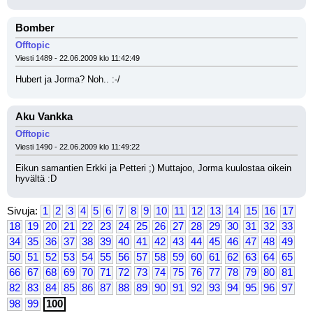
Bomber
Offtopic
Viesti 1489 - 22.06.2009 klo 11:42:49
Hubert ja Jorma? Noh.. :-/
Aku Vankka
Offtopic
Viesti 1490 - 22.06.2009 klo 11:49:22
Eikun samantien Erkki ja Petteri ;) Muttajoo, Jorma kuulostaa oikein 
hyvältä :D
Sivuja:
1
2
3
4
5
6
7
8
9
10
11
12
13
14
15
16
17
18
19
20
21
22
23
24
25
26
27
28
29
30
31
32
33
34
35
36
37
38
39
40
41
42
43
44
45
46
47
48
49
50
51
52
53
54
55
56
57
58
59
60
61
62
63
64
65
66
67
68
69
70
71
72
73
74
75
76
77
78
79
80
81
82
83
84
85
86
87
88
89
90
91
92
93
94
95
96
97
98
99
100