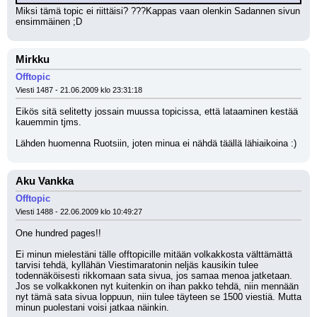
Miksi tämä topic ei riittäisi? ???Kappas vaan olenkin Sadannen sivun 
ensimmäinen ;D
Mirkku
Offtopic
Viesti 1487 - 21.06.2009 klo 23:31:18
Eikös sitä selitetty jossain muussa topicissa, että lataaminen kestää 
kauemmin tjms.
Lähden huomenna Ruotsiin, joten minua ei nähdä täällä lähiaikoina :)
Aku Vankka
Offtopic
Viesti 1488 - 22.06.2009 klo 10:49:27
One hundred pages!!
Ei minun mielestäni tälle offtopicille mitään volkakkosta välttämättä 
tarvisi tehdä, kyllähän Viestimaratonin neljäs kausikin tulee 
todennäköisesti rikkomaan sata sivua, jos samaa menoa jatketaan. 
Jos se volkakkonen nyt kuitenkin on ihan pakko tehdä, niin mennään 
nyt tämä sata sivua loppuun, niin tulee täyteen se 1500 viestiä. Mutta 
minun puolestani voisi jatkaa näinkin.