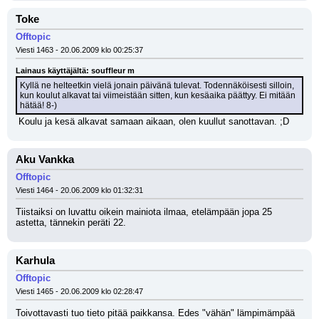
Toke
Offtopic
Viesti 1463 - 20.06.2009 klo 00:25:37
Lainaus käyttäjältä: souffleur m
Kyllä ne helteetkin vielä jonain päivänä tulevat. Todennäköisesti silloin, 
kun koulut alkavat tai viimeistään sitten, kun kesäaika päättyy. Ei mitään 
hätää! 8-)
 Koulu ja kesä alkavat samaan aikaan, olen kuullut sanottavan. ;D
Aku Vankka
Offtopic
Viesti 1464 - 20.06.2009 klo 01:32:31
Tiistaiksi on luvattu oikein mainiota ilmaa, etelämpään jopa 25 
astetta, tännekin peräti 22.
Karhula
Offtopic
Viesti 1465 - 20.06.2009 klo 02:28:47
Toivottavasti tuo tieto pitää paikkansa. Edes "vähän" lämpimämpää 