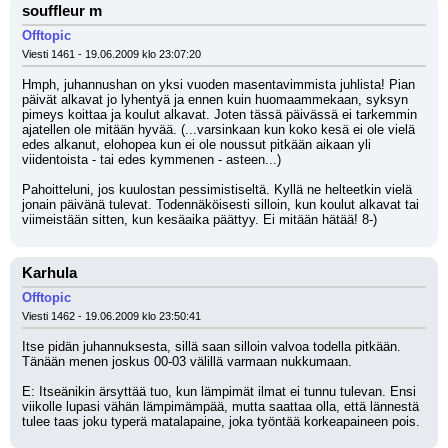
souffleur m
Offtopic
Viesti 1461 - 19.06.2009 klo 23:07:20
Hmph, juhannushan on yksi vuoden masentavimmista juhlista! Pian 
päivät alkavat jo lyhentyä ja ennen kuin huomaammekaan, syksyn 
pimeys koittaa ja koulut alkavat. Joten tässä päivässä ei tarkemmin 
ajatellen ole mitään hyvää. (...varsinkaan kun koko kesä ei ole vielä 
edes alkanut, elohopea kun ei ole noussut pitkään aikaan yli 
viidentoista - tai edes kymmenen - asteen...)
Pahoitteluni, jos kuulostan pessimistiseltä. Kyllä ne helteetkin vielä 
jonain päivänä tulevat. Todennäköisesti silloin, kun koulut alkavat tai 
viimeistään sitten, kun kesäaika päättyy. Ei mitään hätää! 8-)
Karhula
Offtopic
Viesti 1462 - 19.06.2009 klo 23:50:41
Itse pidän juhannuksesta, sillä saan silloin valvoa todella pitkään. 
Tänään menen joskus 00-03 välillä varmaan nukkumaan.
E: Itseänikin ärsyttää tuo, kun lämpimät ilmat ei tunnu tulevan. Ensi 
viikolle lupasi vähän lämpimämpää, mutta saattaa olla, että lännestä 
tulee taas joku typerä matalapaine, joka työntää korkeapaineen pois.