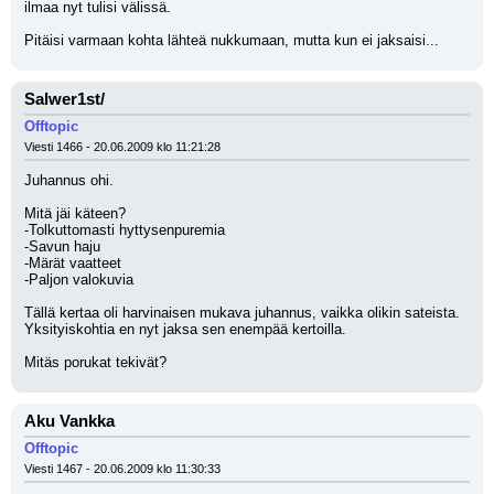
ilmaa nyt tulisi välissä.
Pitäisi varmaan kohta lähteä nukkumaan, mutta kun ei jaksaisi...
Salwer1st/
Offtopic
Viesti 1466 - 20.06.2009 klo 11:21:28
Juhannus ohi.
Mitä jäi käteen?
-Tolkuttomasti hyttysenpuremia
-Savun haju
-Märät vaatteet
-Paljon valokuvia
Tällä kertaa oli harvinaisen mukava juhannus, vaikka olikin sateista. 
Yksityiskohtia en nyt jaksa sen enempää kertoilla.
Mitäs porukat tekivät?
Aku Vankka
Offtopic
Viesti 1467 - 20.06.2009 klo 11:30:33