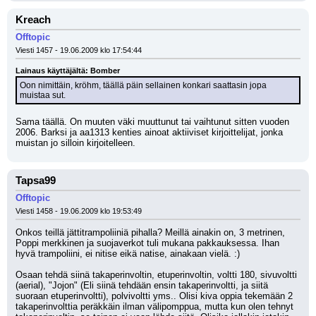
Kreach
Offtopic
Viesti 1457 - 19.06.2009 klo 17:54:44
Lainaus käyttäjältä: Bomber
Oon nimittäin, kröhm, täällä päin sellainen konkari saattasin jopa 
muistaa sut.
Sama täällä. On muuten väki muuttunut tai vaihtunut sitten vuoden 
2006. Barksi ja aa1313 kenties ainoat aktiiviset kirjoittelijat, jonka 
muistan jo silloin kirjoitelleen.
Tapsa99
Offtopic
Viesti 1458 - 19.06.2009 klo 19:53:49
Onkos teillä jättitrampoliiniä pihalla? Meillä ainakin on, 3 metrinen, 
Poppi merkkinen ja suojaverkot tuli mukana pakkauksessa. Ihan 
hyvä trampoliini, ei nitise eikä natise, ainakaan vielä. :) 
Osaan tehdä siinä takaperinvoltin, etuperinvoltin, voltti 180, sivuvoltti 
(aerial), "Jojon" (Eli siinä tehdään ensin takaperinvoltti, ja siitä 
suoraan etuperinvoltti), polvivoltti yms.. Olisi kiva oppia tekemään 2 
takaperinvolttia peräkkäin ilman välipomppua, mutta kun olen tehnyt 