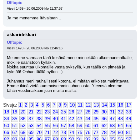
Offtopic
Viesti 1469 - 20.06.2009 klo 11:37:57
Ja me menemme Itävaltaan...
akkaridekkari
Offtopic
Viesti 1470 - 20.06.2009 klo 11:46:16
Me emme varmaan tänä kesänä mene minnekään ulkomaanmatkalle, 
mökille saaristoon kylläkin.
Nokka suuntaa ulkomaille vasta syksyllä, kun täällä on pimeää ja 
kylmää! Onhan täällä nytkin. :)
Juhannus meni rauhallisesti kotona, ei mitään erikoista mainittavaa. 
Emme ikinä vietä kummoisemmin juhannusta. Yleensä olemme 
tähän vuodenaikaan juuri muilla mailla.
Sivuja:
1
2
3
4
5
6
7
8
9
10
11
12
13
14
15
16
17
18
19
20
21
22
23
24
25
26
27
28
29
30
31
32
33
34
35
36
37
38
39
40
41
42
43
44
45
46
47
48
49
50
51
52
53
54
55
56
57
58
59
60
61
62
63
64
65
66
67
68
69
70
71
72
73
74
75
76
77
78
79
80
81
82
83
84
85
86
87
88
89
90
91
92
93
94
95
96
97