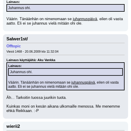
Lainaus:
Juhannus ohi.
Väärin. Tänäänhän on nimenomaan se 
juhannuspäivä
, eilen oli vasta 
aatto. Eli ei se juhannus vielä mitään ohi ole.
Salwer1st/
Offtopic
Viesti 1468 - 20.06.2009 klo 11:32:04
Lainaus käyttäjältä: Aku Vankka
Lainaus:
Juhannus ohi.
Väärin. Tänäänhän on nimenomaan se 
juhannuspäivä
, eilen oli vasta 
aatto. Eli ei se juhannus vielä mitään ohi ole.
Äh... Tarkoitin tuossa juurikin tuota.
Kuinkas moni on kesän aikana ulkomaille menossa. Me menemme 
ehkä Reikkaan. :-P
wierii2