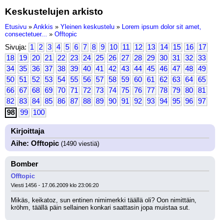
Keskustelujen arkisto
Etusivu
»
Ankkis
»
Yleinen keskustelu
»
Lorem ipsum dolor sit amet,
consectetuer...
»
Offtopic
Sivuja:
1
2
3
4
5
6
7
8
9
10
11
12
13
14
15
16
17
18
19
20
21
22
23
24
25
26
27
28
29
30
31
32
33
34
35
36
37
38
39
40
41
42
43
44
45
46
47
48
49
50
51
52
53
54
55
56
57
58
59
60
61
62
63
64
65
66
67
68
69
70
71
72
73
74
75
76
77
78
79
80
81
82
83
84
85
86
87
88
89
90
91
92
93
94
95
96
97
98
99
100
Kirjoittaja
Aihe: Offtopic
(1490 viestiä)
Bomber
Offtopic
Viesti 1456 - 17.06.2009 klo 23:06:20
Mikäs, keikatoz, sun entinen nimimerkki täällä oli? Oon nimittäin, 
kröhm, täällä päin sellainen konkari saattasin jopa muistaa sut.