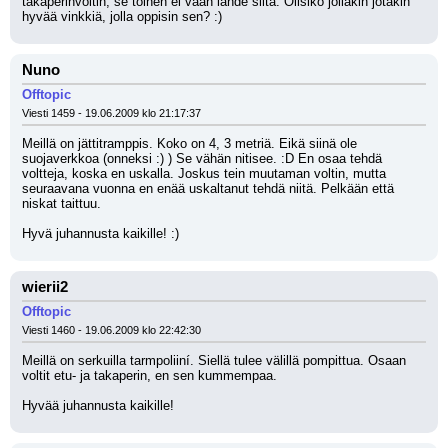
takaperinvoltin, se toinen ei vaan lähde siitä. Olisiko jollakin jotakin 
hyvää vinkkiä, jolla oppisin sen? :)
Nuno
Offtopic
Viesti 1459 - 19.06.2009 klo 21:17:37
Meillä on jättitramppis. Koko on 4, 3 metriä. Eikä siinä ole 
suojaverkkoa (onneksi :) ) Se vähän nitisee. :D En osaa tehdä 
voltteja, koska en uskalla. Joskus tein muutaman voltin, mutta 
seuraavana vuonna en enää uskaltanut tehdä niitä. Pelkään että 
niskat taittuu. 
Hyvä juhannusta kaikille! :)
wierii2
Offtopic
Viesti 1460 - 19.06.2009 klo 22:42:30
Meillä on serkuilla tarmpoliiní. Siellä tulee välillä pompittua. Osaan 
voltit etu- ja takaperin, en sen kummempaa. 
Hyvää juhannusta kaikille!