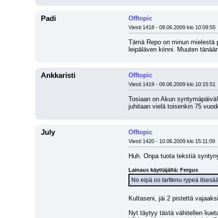
Padi
Offtopic
Viesti 1418 - 09.06.2009 klo 10:09:55
Tämä Repo on minun mielestä pel
leipäläven kiinni. Muuten tänä
Ankkaristi
Offtopic
Viesti 1419 - 09.06.2009 klo 10:15:51
Tosiaan on Akun syntymäpäivä! M
juhitaan vielä toisenkin 75 vuo
July
Offtopic
Viesti 1420 - 10.06.2009 klo 15:11:09
Huh. Onpa tuota tekstiä syntynyt 
Lainaus käyttäjältä: Fergus
No eipä oo tarttenu rypeä itsesääl
Kultaseni, jäi 2 pistettä vajaak
Nyt täytyy tästä vähitellen liue