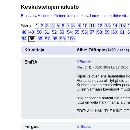
Keskustelujen arkisto
Etusivu
»
Ankkis
»
Yleinen keskustelu
»
Lorem ipsum dolor sit a
Sivuja:
1
2
3
4
5
6
7
8
9
10
11
12
13
14
15
1
48
49
50
51
52
53
54
55
56
57
58
59
60
61
6
94
95
96
97
98
99
100
Kirjoittaja
Aihe: Offtopic
(1490 viestiä)
EmRA
Offtopic
Viesti 1411 - 08.06.2009 klo 17:55:06
Ripari is over, ens lauantaina kon
Perhanan kivaa oli, tyhjä olo at
Kunhan jaksan ensin edes purk
Olisin varmaan käväissyt muutenk
btw, espoossa asuvat ala-astemuk
juttu on vielä harkinnan alla ym
EDIT: ALL HAIL THE KING OF
Fergus
Offtopic