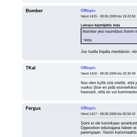
Bomber
Offtopic
Viesti 1415 - 08.06.2009 klo 19:43:50
Lainaus käyttäjältä: kirja
Mainitse yksi naurettava Soinin mi
~kirja
Jos tuolla linjalla mentäisiin, ni
TKal
Offtopic
Viesti 1416 - 08.06.2009 klo 20:35:49
Itse olen kyllä sitä mieltä, että
vuoksi (itse en pidä esimerkiks
huonosti, että en voi kommentoi
Fergus
Offtopic
Viesti 1417 - 09.06.2009 klo 00:56:42
Soini ei ole kovinkaan asiantunt
Opposition edustajana hänen ei t
parempaan. Varsin karismaattises