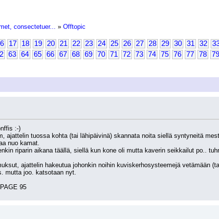
met, consectetuer...
»
Offtopic
6
17
18
19
20
21
22
23
24
25
26
27
28
29
30
31
32
3
2
63
64
65
66
67
68
69
70
71
72
73
74
75
76
77
78
7
ffis :-)
m, ajattelin tuossa kohta (tai lähipäivinä) skannata noita siellä syntyneitä mest
aa nuo kamat.
in riparin aikana täällä, siellä kun kone oli mutta kaverin seikkailut po.. tuh
sut, ajattelin hakeutua johonkin noihin kuviskerhosysteemejä vetämään (tai mitä
s. mutta joo. katsotaan nyt.
 PAGE 95