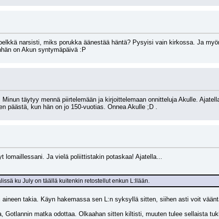
kkä narsisti, miks porukka äänestää häntä? Pysyisi vain kirkossa. Ja myönnän
änhän on Akun syntymäpäivä :P
inun täytyy mennä piirtelemään ja kirjoittelemaan onnitteluja Akulle. Ajatella
den päästä, kun hän on jo 150-vuotias. Onnea Akulle ;D .
lomaillessani. Ja vielä poliittistakin potaskaa! Ajatella...
issä ku July on täällä kuitenkin retostellut enkun L:llään.
si aineen takia. Käyn hakemassa sen L:n syksyllä sitten, siihen asti voit vääntä
ta, Gotlannin matka odottaa. Olkaahan sitten kiltisti, muuten tulee sellaista tu