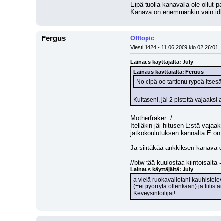
Eipä tuolla kanavalla ole ollut 
Kanava on enemmänkin vain idlaami
Fergus
Offtopic
Viesti 1424 - 11.06.2009 klo 02:26:01
Lainaus käyttäjältä: July
Lainaus käyttäjältä: Fergus
No eipä oo tarttenu rypeä itsesää
Kultaseni, jäi 2 pistettä vajaaksi
Motherfraker :/
Itelläkin jäi hitusen L:stä vaja
jatkokoulutuksen kannalta E on
Ja siirtäkää ankkiksen kanava 
//btw tää kuulostaa kiintoisalta
Lainaus käyttäjältä: July
a vielä ruokavaliotani kauhistelev
(=ei pyörrytä ollenkaan) ja fii
Keveysintoilijat!