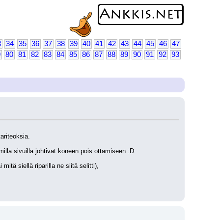
3
34
35
36
37
38
39
40
41
42
43
44
45
46
47
9
80
81
82
83
84
85
86
87
88
89
90
91
92
93
ariteoksia.
milla sivuilla johtivat koneen pois ottamiseen :D
 siellä riparilla ne siitä selitti),