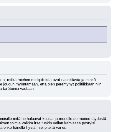
inita, mitkä miehen mielipiteistä ovat naurettavia ja minkä 
e joudun myöntämään, että olen perehtynyt politiikkaan niin 
a tai Soinia vastaan.
ihmisille mitä he haluavat kuulla, ja monelle se menee täydestä. 
tuksen toimia vaikka itse tuskin vallan kahvassa pystyisi 
 onko hänellä hyviä mielipiteitä vai ei.