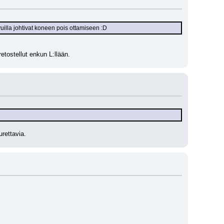
vuilla johtivat koneen pois ottamiseen :D
etostellut enkun L:llään.
urettavia.