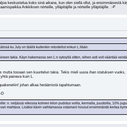
paljoa keskustelua koko sinä aikana, kun olen siellä ollut, ja ensimmäisestä kä
spaikka Ankkiksen nörteille, ylläpitäjille ja nörteille ylläpitäjille. :-P
lissä ku July on täällä kuitenkin retostellut enkun L:llään.
 aineen takia. Käyn hakemassa sen L:n syksyllä sitten, siihen asti voit vääntää veistä
aks mutta tosiaan sen kuuntelun takia. Tekis mieli uusia ihan statuksen vuoks,
 yhtä painava kuin L.
quakenetiin! johan alkaa heräämistä tapahtumaan.
 =D
ille: n. neljässä viikossa kolmen kilon pudotus voilla, kermalla, juustoilla, 10% jugu
lis aivan mahtava. Lisäksi kävin vaihtamassa ostamani housut ensimmäistä kerta