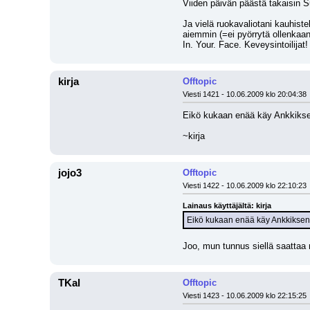
Viiden päivän päästä takaisin 
Ja vielä ruokavaliotani kauhistel
aiemmin (=ei pyörrytä ollenka
In. Your. Face. Keveysintoilijat!
kirja
Offtopic
Viesti 1421 - 10.06.2009 klo 20:04:38
Eikö kukaan enää käy Ankkikse
~kirja
jojo3
Offtopic
Viesti 1422 - 10.06.2009 klo 22:10:23
Lainaus käyttäjältä: kirja
Eikö kukaan enää käy Ankkiksen 
Joo, mun tunnus siellä saattaa 
TKal
Offtopic
Viesti 1423 - 10.06.2009 klo 22:15:25