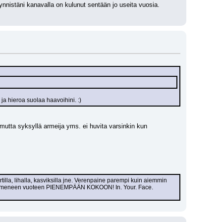
ynnistäni kanavalla on kulunut sentään jo useita vuosia. 
 ja hieroa suolaa haavoihini. :)
 mutta syksyllä armeija yms. ei huvita varsinkin kun 
rtilla, lihalla, kasviksilla jne. Verenpaine parempi kuin aiemmin 
a kymmeneen vuoteen PIENEMPÄÄN KOKOON! In. Your. Face. 