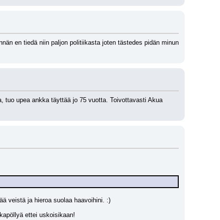
 en tiedä niin paljon politiikasta joten tästedes pidän minun 
, tuo upea ankka täyttää jo 75 vuotta. Toivottavasti Akua 
ä veistä ja hieroa suolaa haavoihini. :)
kkapöllyä ettei uskoisikaan!