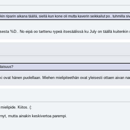
n riparin aikana täällä, siellä kun kone oli mutta kaverin seikkailut po.. tuhmilla si
esta %D.. No eipä oo tarttenu rypeä itsesäälissä ku July on täällä kuitenkin r
staisuus?
ki ovat hänen puolellaan. Miehen mielipiteethän ovat yleisesti ottaen aivan na
ielipide. Kiitos. (:
tynyt, mutta ainakin keskivertoa parempi.