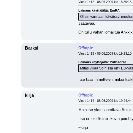
Viesti 1412 - 08.06.2009 klo 18:30:18
Lainaus käyttäjältä: EmRA
Olisin varmaan käväissyt muutenki
Jäätävää.
On tullu vähän lomailtua Ankkiks
Barksi
Offtopic
Viesti 1413 - 08.06.2009 klo 19:23:10
Lainaus käyttäjältä: Pullasorsa
Mitäs vikaa Soinissa on? EU-va
Itse taas ihmettelen, miksi kaik
kirja
Offtopic
Viesti 1414 - 08.06.2009 klo 19:24:44
Mainitse yksi naurettava Soinin m
Itse en ole Soiniin kovin pereh
~kirja