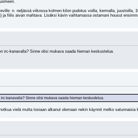
Suomeen.
eville: n. neljässä viikossa kolmen kilon pudotus voilla, kermalla, juustoilla, 10
an) ja fiilis aivan mahtava. Lisäksi kävin vaihtamassa ostamani housut 
n irc-kanavalla? Sinne olisi mukava saada hieman keskustelua.
irc-kanavalla? Sinne olisi mukava saada hieman keskustelua.
notkua vielä mutta tosiaan alkanut olemaan nekin käynnit melko satunnaisia k