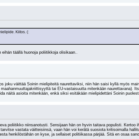
elipide. Kiitos. (:
in eihän täällä huonoja poliitikkoja olisikaan..
 jos joku väittää Soinin mielipiteitä naurettaviksi, niin hän saisi kyllä myös ma
i maahanmuuttajakriittisyyttä tai EU-vastaisuutta mitenkään naurettavana). Its
da näitä asioita mitenkään, enkä siksi esitäkään mielipidettäni Soinin puolest
eva poliitikko niinsanotusti. Sensijaan hän on hyvin taitava populisti. Kertoo 
arvitse vastata väitteisiinsä, vaan hän voi kerätä suosiota kritisoimalla halli
ta henkilöstähän on kyse, ja sellaiset politiikassa pärjää. Sitä en osaa sanoa