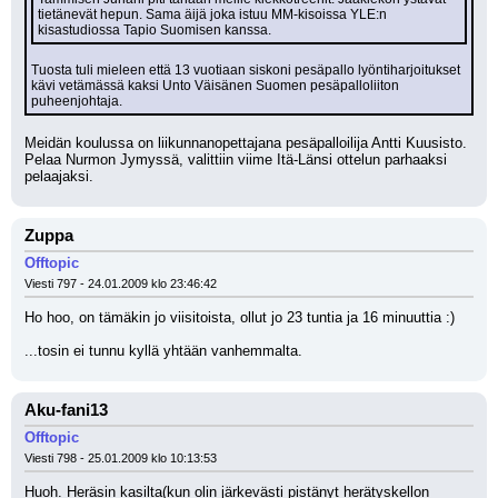
tietänevät hepun. Sama äijä joka istuu MM-kisoissa YLE:n 
kisastudiossa Tapio Suomisen kanssa.
Tuosta tuli mieleen että 13 vuotiaan siskoni pesäpallo lyöntiharjoitukset 
kävi vetämässä kaksi Unto Väisänen Suomen pesäpalloliiton 
puheenjohtaja.
Meidän koulussa on liikunnanopettajana pesäpalloilija Antti Kuusisto. 
Pelaa Nurmon Jymyssä, valittiin viime Itä-Länsi ottelun parhaaksi 
pelaajaksi.
Zuppa
Offtopic
Viesti 797 - 24.01.2009 klo 23:46:42
Ho hoo, on tämäkin jo viisitoista, ollut jo 23 tuntia ja 16 minuuttia :)
...tosin ei tunnu kyllä yhtään vanhemmalta.
Aku-fani13
Offtopic
Viesti 798 - 25.01.2009 klo 10:13:53
Huoh. Heräsin kasilta(kun olin järkevästi pistänyt herätyskellon 