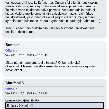
vaiheessa, että joo, kyllä hajottaa. Onhan siellä kyllä hauskaakin, 
mukavia ihmisiä, mitä nyt muutamia alikessuja lukuunottamatta. 
Toiminta vaan tiukkenee päivä päivältä. Ampumaradalla tosin oli 
kivaa. Vaikka meille annettiinkin palveluksen ajaksi vain ärkoo 
kuuskakkoset, ysivitonen olis ollut paljon c00limpi. Petyin tosin 
kympin sarja tulokseen, mutta syytän väärinsäädettyjä tähtäimiä! :)
Tuntuu eeeerittäin oudolta olla vaihteeksi kotona, siviilivaatteet 
päällä..todella outoa...
Bomber
Offtopic
Viesti 801 - 25.01.2009 klo 16:01:43
Mites nämä kuntojutut tuolla intissä? Onko rankkoja? 
Olen kuullut hieman näistä karmeista etunojapunnerrussarjoista 
isoveljeltäni.
Aku-fani13
Offtopic
Viesti 802 - 25.01.2009 klo 16:13:20
Lainaus käyttäjältä: EmRA
Entäs se öljytarina?