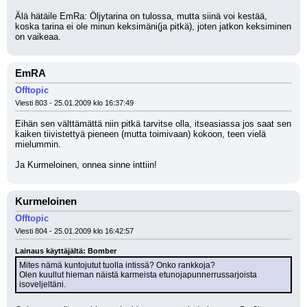
Älä hätäile EmRa: Öljytarina on tulossa, mutta siinä voi kestää, 
koska tarina ei ole minun keksimäni(ja pitkä), joten jatkon keksiminen 
on vaikeaa.
EmRA
Offtopic
Viesti 803 - 25.01.2009 klo 16:37:49
Eihän sen välttämättä niin pitkä tarvitse olla, itseasiassa jos saat sen 
kaiken tiivistettyä pieneen (mutta toimivaan) kokoon, teen vielä 
mielummin.
Ja Kurmeloinen, onnea sinne inttiin!
Kurmeloinen
Offtopic
Viesti 804 - 25.01.2009 klo 16:42:57
Lainaus käyttäjältä: Bomber
Mites nämä kuntojutut tuolla intissä? Onko rankkoja? 
Olen kuullut hieman näistä karmeista etunojapunnerrussarjoista 
isoveljeltäni.