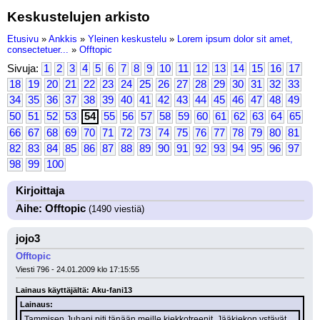
Keskustelujen arkisto
Etusivu
»
Ankkis
»
Yleinen keskustelu
»
Lorem ipsum dolor sit amet,
consectetuer...
»
Offtopic
Sivuja:
1
2
3
4
5
6
7
8
9
10
11
12
13
14
15
16
17
18
19
20
21
22
23
24
25
26
27
28
29
30
31
32
33
34
35
36
37
38
39
40
41
42
43
44
45
46
47
48
49
50
51
52
53
54
55
56
57
58
59
60
61
62
63
64
65
66
67
68
69
70
71
72
73
74
75
76
77
78
79
80
81
82
83
84
85
86
87
88
89
90
91
92
93
94
95
96
97
98
99
100
Kirjoittaja
Aihe: Offtopic
(1490 viestiä)
jojo3
Offtopic
Viesti 796 - 24.01.2009 klo 17:15:55
Lainaus käyttäjältä: Aku-fani13
Lainaus:
Tammisen Juhani piti tänään meille kiekkotreenit. Jääkiekon ystävät 