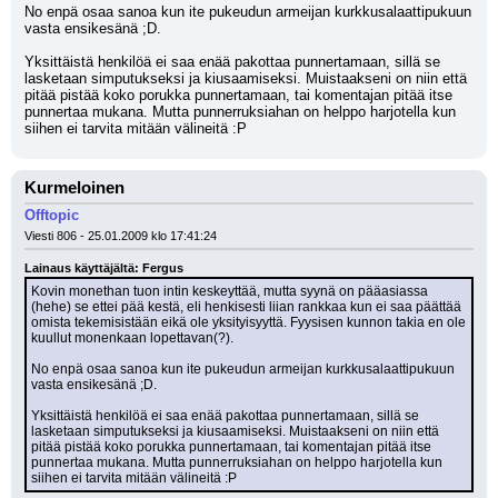
No enpä osaa sanoa kun ite pukeudun armeijan kurkkusalaattipukuun 
vasta ensikesänä ;D. 
Yksittäistä henkilöä ei saa enää pakottaa punnertamaan, sillä se 
lasketaan simputukseksi ja kiusaamiseksi. Muistaakseni on niin että 
pitää pistää koko porukka punnertamaan, tai komentajan pitää itse 
punnertaa mukana. Mutta punnerruksiahan on helppo harjotella kun 
siihen ei tarvita mitään välineitä :P
Kurmeloinen
Offtopic
Viesti 806 - 25.01.2009 klo 17:41:24
Lainaus käyttäjältä: Fergus
Kovin monethan tuon intin keskeyttää, mutta syynä on pääasiassa 
(hehe) se ettei pää kestä, eli henkisesti liian rankkaa kun ei saa päättää 
omista tekemisistään eikä ole yksityisyyttä. Fyysisen kunnon takia en ole 
kuullut monenkaan lopettavan(?).
No enpä osaa sanoa kun ite pukeudun armeijan kurkkusalaattipukuun 
vasta ensikesänä ;D. 
Yksittäistä henkilöä ei saa enää pakottaa punnertamaan, sillä se 
lasketaan simputukseksi ja kiusaamiseksi. Muistaakseni on niin että 
pitää pistää koko porukka punnertamaan, tai komentajan pitää itse 
punnertaa mukana. Mutta punnerruksiahan on helppo harjotella kun 
siihen ei tarvita mitään välineitä :P