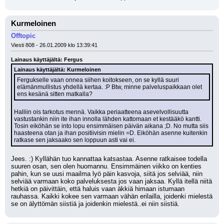
Kurmeloinen
Offtopic
Viesti 808 - 26.01.2009 klo 13:39:41
Lainaus käyttäjältä: Fergus
Lainaus käyttäjältä: Kurmeloinen
Fergukselle vaan onnea siihen koitokseen, on se kyllä suuri 
elämänmullistus yhdellä kertaa. :P Btw, minne palveluspaikkaan olet 
ens kesänä sitten matkalla?
Halliin ois tarkotus mennä. Vaikka periaatteena asevelvollisuutta 
vastustankin niin ite ihan innolla lähden kattomaan et kestääkö kantti. 
Tosin eiköhän se into lopu ensimmäisen päivän aikana ;D. No mutta siis 
haasteena otan ja ihan positiivisin mielin =D. Eiköhän asenne kuitenkin 
ratkase sen jaksaako sen loppuun asti vai ei.
Jees. :) Kyllähän tuo kannattaa katsastaa. Asenne ratkaisee todella 
suuren osan, sen olen huomannu. Ensimmäinen viikko on kenties 
pahin, kun se uusi maailma lyö päin kasvoja, siitä jos selviää, niin 
selviää varmaan koko palveluksesta jos vaan jaksaa. Kyllä itellä niitä 
hetkiä on päivittäin, että haluis vaan äkkiä himaan istumaan 
rauhassa. Kaikki kokee sen varmaan vähän erilailla, joidenki mielestä 
se on älyttömän siistiä ja joidenkin mielestä..ei niin siistiä.