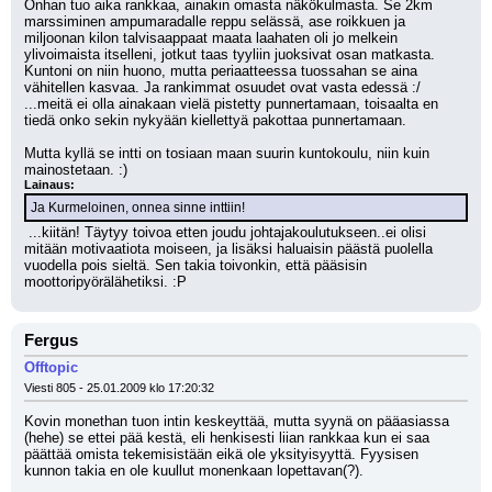
Onhan tuo aika rankkaa, ainakin omasta näkökulmasta. Se 2km 
marssiminen ampumaradalle reppu selässä, ase roikkuen ja 
miljoonan kilon talvisaappaat maata laahaten oli jo melkein 
ylivoimaista itselleni, jotkut taas tyyliin juoksivat osan matkasta. 
Kuntoni on niin huono, mutta periaatteessa tuossahan se aina 
vähitellen kasvaa. Ja rankimmat osuudet ovat vasta edessä :/ 
...meitä ei olla ainakaan vielä pistetty punnertamaan, toisaalta en 
tiedä onko sekin nykyään kiellettyä pakottaa punnertamaan.
Mutta kyllä se intti on tosiaan maan suurin kuntokoulu, niin kuin 
mainostetaan. :)
Lainaus:
Ja Kurmeloinen, onnea sinne inttiin!
 ...kiitän! Täytyy toivoa etten joudu johtajakoulutukseen..ei olisi 
mitään motivaatiota moiseen, ja lisäksi haluaisin päästä puolella 
vuodella pois sieltä. Sen takia toivonkin, että pääsisin 
moottoripyörälähetiksi. :P
Fergus
Offtopic
Viesti 805 - 25.01.2009 klo 17:20:32
Kovin monethan tuon intin keskeyttää, mutta syynä on pääasiassa 
(hehe) se ettei pää kestä, eli henkisesti liian rankkaa kun ei saa 
päättää omista tekemisistään eikä ole yksityisyyttä. Fyysisen 
kunnon takia en ole kuullut monenkaan lopettavan(?).