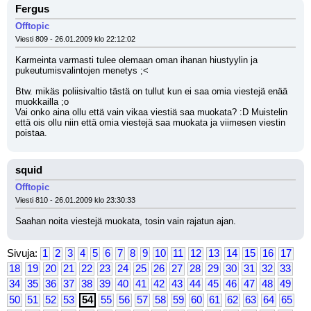
Fergus
Offtopic
Viesti 809 - 26.01.2009 klo 22:12:02
Karmeinta varmasti tulee olemaan oman ihanan hiustyylin ja 
pukeutumisvalintojen menetys ;<
Btw. mikäs poliisivaltio tästä on tullut kun ei saa omia viestejä enää 
muokkailla ;o
Vai onko aina ollu että vain vikaa viestiä saa muokata? :D Muistelin 
että ois ollu niin että omia viestejä saa muokata ja viimesen viestin 
poistaa.
squid
Offtopic
Viesti 810 - 26.01.2009 klo 23:30:33
Saahan noita viestejä muokata, tosin vain rajatun ajan.
Sivuja:
1
2
3
4
5
6
7
8
9
10
11
12
13
14
15
16
17
18
19
20
21
22
23
24
25
26
27
28
29
30
31
32
33
34
35
36
37
38
39
40
41
42
43
44
45
46
47
48
49
50
51
52
53
54
55
56
57
58
59
60
61
62
63
64
65