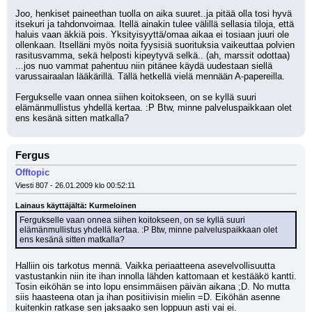
Joo, henkiset paineethan tuolla on aika suuret..ja pitää olla tosi hyvä 
itsekuri ja tahdonvoimaa. Itellä ainakin tulee välillä sellasia tiloja, että 
haluis vaan äkkiä pois. Yksityisyyttä/omaa aikaa ei tosiaan juuri ole 
ollenkaan. Itselläni myös noita fyysisiä suorituksia vaikeuttaa polvien 
rasitusvamma, sekä helposti kipeytyvä selkä.. (ah, marssit odottaa) 
...jos nuo vammat pahentuu niin pitänee käydä uudestaan siellä 
varussairaalan lääkärillä. Tällä hetkellä vielä mennään A-papereilla.
Fergukselle vaan onnea siihen koitokseen, on se kyllä suuri 
elämänmullistus yhdellä kertaa. :P Btw, minne palveluspaikkaan olet 
ens kesänä sitten matkalla?
Fergus
Offtopic
Viesti 807 - 26.01.2009 klo 00:52:11
Lainaus käyttäjältä: Kurmeloinen
Fergukselle vaan onnea siihen koitokseen, on se kyllä suuri 
elämänmullistus yhdellä kertaa. :P Btw, minne palveluspaikkaan olet 
ens kesänä sitten matkalla?
Halliin ois tarkotus mennä. Vaikka periaatteena asevelvollisuutta 
vastustankin niin ite ihan innolla lähden kattomaan et kestääkö kantti. 
Tosin eiköhän se into lopu ensimmäisen päivän aikana ;D. No mutta 
siis haasteena otan ja ihan positiivisin mielin =D. Eiköhän asenne 
kuitenkin ratkase sen jaksaako sen loppuun asti vai ei.