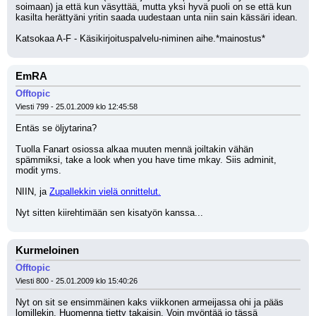
soimaan) ja että kun väsyttää, mutta yksi hyvä puoli on se että kun 
kasilta herättyäni yritin saada uudestaan unta niin sain kässäri idean.
Katsokaa A-F - Käsikirjoituspalvelu-niminen aihe.*mainostus*
EmRA
Offtopic
Viesti 799 - 25.01.2009 klo 12:45:58
Entäs se öljytarina?
Tuolla Fanart osiossa alkaa muuten mennä joiltakin vähän 
spämmiksi, take a look when you have time mkay. Siis adminit, 
modit yms.
NIIN, ja 
Zupallekkin vielä onnittelut.
Nyt sitten kiirehtimään sen kisatyön kanssa...
Kurmeloinen
Offtopic
Viesti 800 - 25.01.2009 klo 15:40:26
Nyt on sit se ensimmäinen kaks viikkonen armeijassa ohi ja pääs 
lomillekin. Huomenna tietty takaisin. Voin myöntää jo tässä 