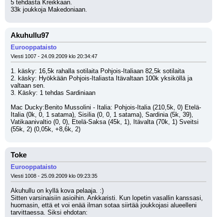
5 tehdasta Kreikkaan. 
33k joukkoja Makedoniaan.
Akuhullu97
Eurooppataisto
Viesti 1007 - 24.09.2009 klo 20:34:47
1. käsky: 16,5k rahalla sotilaita Pohjois-Italiaan 82,5k sotilaita
2. käsky: Hyökkään Pohjois-Italiasta Itävaltaan 100k yksiköllä ja 
valtaan sen.
3. Käsky: 1 tehdas Sardiniaan
Mac Ducky:Benito Mussolini - Italia: Pohjois-Italia (210,5k, 0) Etelä-
Italia (0k, 0, 1 satama), Sisilia (0, 0, 1 satama), Sardinia (5k, 39), 
Vatikaanivaltio (0, 0), Etelä-Saksa (45k, 1), Itävalta (70k, 1) Sveitsi 
(55k, 2) (0,05k, +8,6k, 2)
Toke
Eurooppataisto
Viesti 1008 - 25.09.2009 klo 09:23:35
Akuhullu on kyllä kova pelaaja. :) 
Sitten varsinaisiin asioihin. Ankkaristi. Kun lopetin vasallin kanssasi, 
huomasin, että et voi enää ilman sotaa siirtää joukkojasi alueelleni 
tarvittaessa. Siksi ehdotan: