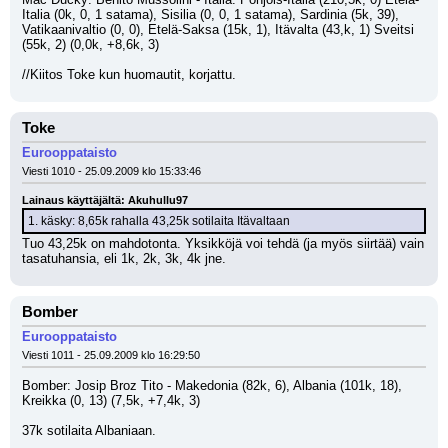
Italia (0k, 0, 1 satama), Sisilia (0, 0, 1 satama), Sardinia (5k, 39), 
Vatikaanivaltio (0, 0), Etelä-Saksa (15k, 1), Itävalta (43,k, 1) Sveitsi 
(55k, 2) (0,0k, +8,6k, 3)
//Kiitos Toke kun huomautit, korjattu.
Toke
Eurooppataisto
Viesti 1010 - 25.09.2009 klo 15:33:46
Lainaus käyttäjältä: Akuhullu97
1. käsky: 8,65k rahalla 43,25k sotilaita Itävaltaan
Tuo 43,25k on mahdotonta. Yksikköjä voi tehdä (ja myös siirtää) vain 
tasatuhansia, eli 1k, 2k, 3k, 4k jne.
Bomber
Eurooppataisto
Viesti 1011 - 25.09.2009 klo 16:29:50
Bomber: Josip Broz Tito - Makedonia (82k, 6), Albania (101k, 18), 
Kreikka (0, 13) (7,5k, +7,4k, 3)
37k sotilaita Albaniaan.