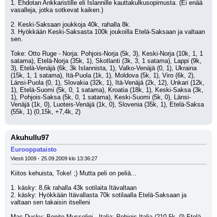
1. Ehdotan Ankkaristille eli Islannille kauttakulkusopimusta. (Ei enää 
vasalleja, jotka sotkevat kaiken.)
2. Keski-Saksaan joukkoja 40k, rahalla 8k.
3. Hyökkään Keski-Saksasta 100k joukoilla Etelä-Saksaan ja valtaan 
sen.
Toke: Otto Ruge - Norja: Pohjois-Norja (5k, 3), Keski-Norja (10k, 1, 1 
satama), Etelä-Norja (35k, 1), Skotlanti (3k, 3, 1 satama), Lappi (9k, 
3), Etelä-Venäjä (6k, 3k Islannista, 1), Valko-Venäjä (0, 1), Ukraina 
(15k, 1, 1 satama), Itä-Puola (1k, 1), Moldova (5k, 1), Viro (6k, 2), 
Länsi-Puola (0, 1), Slovakia (32k, 1), Itä-Venäjä (2k, 12), Unkari (12k, 
1), Etelä-Suomi (5k, 0, 1 satama), Kroatia (18k, 1), Keski-Saksa (3k, 
1), Pohjois-Saksa (5k, 0, 1 satama), Keski-Suomi (5k, 0), Länsi-
Venäjä (1k, 0), Luoteis-Venäjä (1k, 0), Slovenia (35k, 1), Etelä-Saksa 
(55k, 1) (0,15k, +7,4k, 2)
Akuhullu97
Eurooppataisto
Viesti 1009 - 25.09.2009 klo 13:36:27
Kiitos kehuista, Toke! ;) Mutta peli on peliä... 
1. käsky: 8,6k rahalla 43k sotilaita Itävaltaan
2. käsky: Hyökkään Itävallasta 70k sotilaalla Etelä-Saksaan ja 
valtaan sen takaisin itselleni
Mac Ducky: Benito Mussolini - Italia: Pohjois-Italia (210,5k, 0) Etelä-