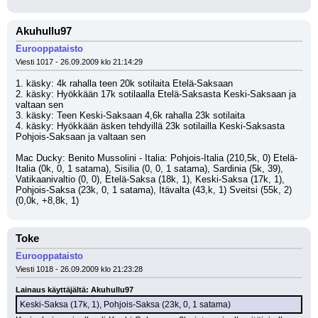
Akuhullu97
Eurooppataisto
Viesti 1017 - 26.09.2009 klo 21:14:29
1. käsky: 4k rahalla teen 20k sotilaita Etelä-Saksaan
2. käsky: Hyökkään 17k sotilaalla Etelä-Saksasta Keski-Saksaan ja 
valtaan sen
3. käsky: Teen Keski-Saksaan 4,6k rahalla 23k sotilaita
4. käsky: Hyökkään äsken tehdyillä 23k sotilailla Keski-Saksasta 
Pohjois-Saksaan ja valtaan sen
Mac Ducky: Benito Mussolini - Italia: Pohjois-Italia (210,5k, 0) Etelä-
Italia (0k, 0, 1 satama), Sisilia (0, 0, 1 satama), Sardinia (5k, 39), 
Vatikaanivaltio (0, 0), Etelä-Saksa (18k, 1), Keski-Saksa (17k, 1), 
Pohjois-Saksa (23k, 0, 1 satama), Itävalta (43,k, 1) Sveitsi (55k, 2) 
(0,0k, +8,8k, 1)
Toke
Eurooppataisto
Viesti 1018 - 26.09.2009 klo 21:23:28
Lainaus käyttäjältä: Akuhullu97
Keski-Saksa (17k, 1), Pohjois-Saksa (23k, 0, 1 satama)