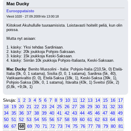
Mac Ducky
Eurooppataisto
Viesti 1020 - 27.09.2009 klo 13:00:18
Kiitokset Akuhullulle tuuraamisista. Loistavasti hoitelit peliä, kun olin 
poissa.
Mutta nyt asiaan: 
1. käsky: Yksi tehdas Sardiniaan.
2. käsky: 20k joukkoja Pohjois-Saksaan.
3. käsky: 15k joukkoja Keski-Saksaan.
4. käsky: Siirrän 10k joukkoja Pohjois-Italiasta, Keski-Saksaan.
Mac Ducky
: Benito Mussolini - Italia: Pohjois-Italia (210,5k, 0) Etelä-
Italia (0k, 0, 1 satama), Sisilia (0, 0, 1 satama), Sardinia (5k, 40), 
Vatikaanivaltio (0, 0), Etelä-Saksa (18k, 1), Keski-Saksa (39k, 1), 
Pohjois-Saksa (38k, 0, 1 satama), Itävalta (43k, 1) Sveitsi (55k, 2) 
(0,8k, +9,0k, 1)
Sivuja:
1
2
3
4
5
6
7
8
9
10
11
12
13
14
15
16
17
18
19
20
21
22
23
24
25
26
27
28
29
30
31
32
33
34
35
36
37
38
39
40
41
42
43
44
45
46
47
48
49
50
51
52
53
54
55
56
57
58
59
60
61
62
63
64
65
66
67
68
69
70
71
72
73
74
75
76
77
78
79
80
81