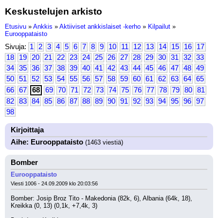
Keskustelujen arkisto
Etusivu
»
Ankkis
»
Aktiiviset ankkislaiset -kerho
»
Kilpailut
»
Eurooppataisto
Sivuja:
1
2
3
4
5
6
7
8
9
10
11
12
13
14
15
16
17
18
19
20
21
22
23
24
25
26
27
28
29
30
31
32
33
34
35
36
37
38
39
40
41
42
43
44
45
46
47
48
49
50
51
52
53
54
55
56
57
58
59
60
61
62
63
64
65
66
67
68
69
70
71
72
73
74
75
76
77
78
79
80
81
82
83
84
85
86
87
88
89
90
91
92
93
94
95
96
97
98
Kirjoittaja
Aihe: Eurooppataisto
(1463 viestiä)
Bomber
Eurooppataisto
Viesti 1006 - 24.09.2009 klo 20:03:56
Bomber: Josip Broz Tito - Makedonia (82k, 6), Albania (64k, 18), 
Kreikka (0, 13) (0,1k, +7,4k, 3)