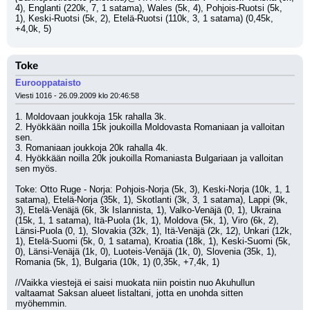
4), Englanti (220k, 7, 1 satama), Wales (5k, 4), Pohjois-Ruotsi (5k, 
1), Keski-Ruotsi (5k, 2), Etelä-Ruotsi (110k, 3, 1 satama) (0,45k, 
+4,0k, 5)
Toke
Eurooppataisto
Viesti 1016 - 26.09.2009 klo 20:46:58
1. Moldovaan joukkoja 15k rahalla 3k.
2. Hyökkään noilla 15k joukoilla Moldovasta Romaniaan ja valloitan 
sen.
3. Romaniaan joukkoja 20k rahalla 4k.
4. Hyökkään noilla 20k joukoilla Romaniasta Bulgariaan ja valloitan 
sen myös.
Toke: Otto Ruge - Norja: Pohjois-Norja (5k, 3), Keski-Norja (10k, 1, 1 
satama), Etelä-Norja (35k, 1), Skotlanti (3k, 3, 1 satama), Lappi (9k, 
3), Etelä-Venäjä (6k, 3k Islannista, 1), Valko-Venäjä (0, 1), Ukraina 
(15k, 1, 1 satama), Itä-Puola (1k, 1), Moldova (5k, 1), Viro (6k, 2), 
Länsi-Puola (0, 1), Slovakia (32k, 1), Itä-Venäjä (2k, 12), Unkari (12k, 
1), Etelä-Suomi (5k, 0, 1 satama), Kroatia (18k, 1), Keski-Suomi (5k, 
0), Länsi-Venäjä (1k, 0), Luoteis-Venäjä (1k, 0), Slovenia (35k, 1), 
Romania (5k, 1), Bulgaria (10k, 1) (0,35k, +7,4k, 1)
//Vaikka viestejä ei saisi muokata niin poistin nuo Akuhullun 
valtaamat Saksan alueet listaltani, jotta en unohda sitten 
myöhemmin.