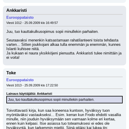
Ankkaristi
Eurooppataisto
Viesti 1012 - 25.09.2009 klo 16:49:57
Juu, tuo kauttakulkusopimus sopii minullekin parhaiten. 
Seuraavaksi menenkin katsastamaan rahatilanteeni toista tehdasta 
varten... Sitten joukkojani alkaa tulla enemmän ja enemmän, kunnes 
Islanti kuhisee niitä.
Ja kukaan ei naura yksikköjeni pienuutta. Ankkaristi tulee nimittäin ja 
ei voita!
Toke
Eurooppataisto
Viesti 1013 - 25.09.2009 klo 17:22:50
Lainaus käyttäjältä: Ankkaristi
Juu, tuo kauttakulkusopimus sopii minullekin parhaiten.
Toivottavasti kirja, kun saa koneensa kuntoon, hyväksyy tuon 
myöntäväksi vastaukseksi... Esim. kerran kun Frodo ehdotti vasallia 
minulle, niin jouduin hyväksymään sen varmaan kolme eri kertaa, 
ennen kuin kelpasi. Itse asiassa tuo toteamuksesi ei edes ole 
hyväksyntä, kun tarkemmin miettii. Siinä pitäisi kai lukea jtn: 