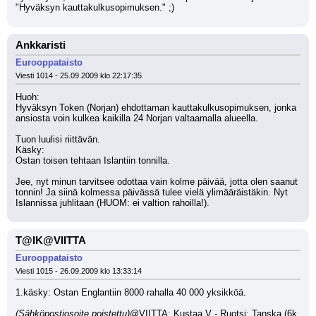
"Hyväksyn kauttakulkusopimuksen." ;)
Ankkaristi
Eurooppataisto
Viesti 1014 - 25.09.2009 klo 22:17:35
Huoh:
Hyväksyn Token (Norjan) ehdottaman kauttakulkusopimuksen, jonka 
ansiosta voin kulkea kaikilla 24 Norjan valtaamalla alueella.
Tuon luulisi riittävän. 
Käsky:
Ostan toisen tehtaan Islantiin tonnilla.
Jee, nyt minun tarvitsee odottaa vain kolme päivää, jotta olen saanut 
tonnin! Ja siinä kolmessa päivässä tulee vielä ylimääräistäkin. Nyt 
Islannissa juhlitaan (HUOM: ei valtion rahoilla!).
T@IK@VIITTA
Eurooppataisto
Viesti 1015 - 26.09.2009 klo 13:33:14
1.käsky: Ostan Englantiin 8000 rahalla 40 000 yksikköä.
(Sähköpostiosoite poistettu)
@VIITTA: Kustaa V - Ruotsi: Tanska (6k, 