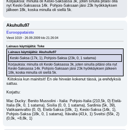
Korjauksia: minulla oli Keski-Saksassa 3k, joten sinulla pitäisi olla 
nyt Keski-Saksassa 14k. Pohjois-Saksaan jäisi 23k hyökkäyksen 
jälkeen 18k, koska minulla oli siellä 5k.
Akuhullu97
Eurooppataisto
Viesti 1019 - 26.09.2009 klo 21:26:04
Lainaus käyttäjältä: Toke
Lainaus käyttäjältä: Akuhullu97
Keski-Saksa (17k, 1), Pohjois-Saksa (23k, 0, 1 satama)
Korjauksia: minulla oli Keski-Saksassa 3k, joten sinulla pitäisi olla nyt 
Keski-Saksassa 14k. Pohjois-Saksaan jäisi 23k hyökkäyksen jälkeen 
18k, koska minulla oli siellä 5k.
 Kiitoksia kun mainitsit! En ole hirveän kokenut tässä, ja erehdyksiä 
sattuu. 
Korjattu:
Mac Ducky: Benito Mussolini - Italia: Pohjois-Italia (210,5k, 0) Etelä-
Italia (0k, 0, 1 satama), Sisilia (0, 0, 1 satama), Sardinia (5k, 39), 
Vatikaanivaltio (0, 0), Etelä-Saksa (18k, 1), Keski-Saksa (14k, 1), 
Pohjois-Saksa (18k, 0, 1 satama), Itävalta (43,k, 1) Sveitsi (55k, 2) 
(0,0k, +8,8k, 1)