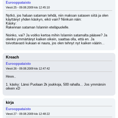
Eurooppataisto
Viesti 25 - 09.08.2009 klo 12:45:10
Nytkö, jos haluan sataman tehdä, niin maksan satasen siitä ja olen 
käyttänyt yhden käskyn, eikö vain? Niinkuin näin:
Käsky:
Rakennan sataman Islannin eteläpuolelle.
Noinko, vai? Ja voitko kertoa mihin Islannin satamalta pääsee? Ja 
olenko ymmärtänyt kaiken oikein, saattaa olla, että en. Ja 
toivottavasti kukaan ei naura, jos olen tehnyt nyt kaiken väärin...
Kreach
Eurooppataisto
Viesti 26 - 09.08.2009 klo 12:47:42
Hmm.. 
1. käsky: Länsi Puolaan 2k joukkoja, 500 rahalla... Jos ymmärsin 
oikein xD
kirja
Eurooppataisto
Viesti 27 - 09.08.2009 klo 12:48:22