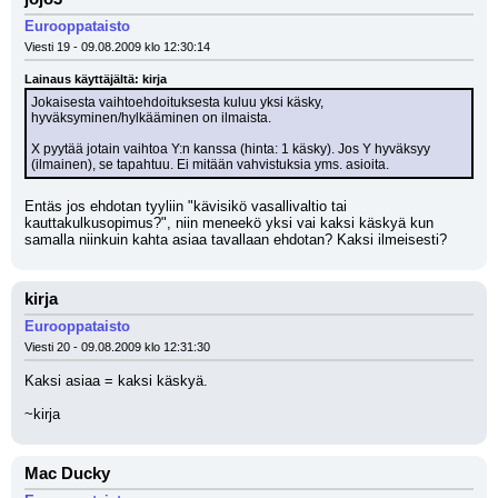
Eurooppataisto
Viesti 19 - 09.08.2009 klo 12:30:14
Lainaus käyttäjältä: kirja
Jokaisesta vaihtoehdoituksesta kuluu yksi käsky, 
hyväksyminen/hylkääminen on ilmaista.
X pyytää jotain vaihtoa Y:n kanssa (hinta: 1 käsky). Jos Y hyväksyy 
(ilmainen), se tapahtuu. Ei mitään vahvistuksia yms. asioita.
Entäs jos ehdotan tyyliin "kävisikö vasallivaltio tai 
kauttakulkusopimus?", niin meneekö yksi vai kaksi käskyä kun 
samalla niinkuin kahta asiaa tavallaan ehdotan? Kaksi ilmeisesti?
kirja
Eurooppataisto
Viesti 20 - 09.08.2009 klo 12:31:30
Kaksi asiaa = kaksi käskyä.
~kirja
Mac Ducky