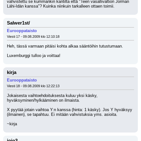
vahvistettu se kummankin kantilta että "Teen vasallivaltion Jorman 
Lähi-Idän kanssa"? Kuinka niinkuin tarkalleen ottaen toimii.
Salwer1st/
Eurooppataisto
Viesti 17 - 09.08.2009 klo 12:10:18
Heh, tässä varmaan pitäisi kohta alkaa sääntöihin tutustumaan. 
Luxemburggi tulloo ja voittaa!
kirja
Eurooppataisto
Viesti 18 - 09.08.2009 klo 12:22:13
Jokaisesta vaihtoehdoituksesta kuluu yksi käsky, 
hyväksyminen/hylkääminen on ilmaista.
X pyytää jotain vaihtoa Y:n kanssa (hinta: 1 käsky). Jos Y hyväksyy 
(ilmainen), se tapahtuu. Ei mitään vahvistuksia yms. asioita.
~kirja
jojo3