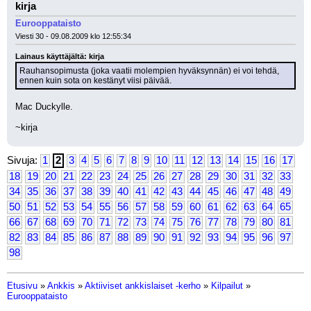
kirja
Eurooppataisto
Viesti 30 - 09.08.2009 klo 12:55:34
Lainaus käyttäjältä: kirja
Rauhansopimusta (joka vaatii molempien hyväksynnän) ei voi tehdä, 
ennen kuin sota on kestänyt viisi päivää.
Mac Duckylle.
~kirja
Sivuja:
1
2
3
4
5
6
7
8
9
10
11
12
13
14
15
16
17
18
19
20
21
22
23
24
25
26
27
28
29
30
31
32
33
34
35
36
37
38
39
40
41
42
43
44
45
46
47
48
49
50
51
52
53
54
55
56
57
58
59
60
61
62
63
64
65
66
67
68
69
70
71
72
73
74
75
76
77
78
79
80
81
82
83
84
85
86
87
88
89
90
91
92
93
94
95
96
97
98
Etusivu
»
Ankkis
»
Aktiiviset ankkislaiset -kerho
»
Kilpailut
»
Eurooppataisto