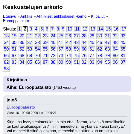
Keskustelujen arkisto
Etusivu
»
Ankkis
»
Aktiiviset ankkislaiset -kerho
»
Kilpailut
»
Eurooppataisto
Sivuja:
1
2
3
4
5
6
7
8
9
10
11
12
13
14
15
16
17
18
19
20
21
22
23
24
25
26
27
28
29
30
31
32
33
34
35
36
37
38
39
40
41
42
43
44
45
46
47
48
49
50
51
52
53
54
55
56
57
58
59
60
61
62
63
64
65
66
67
68
69
70
71
72
73
74
75
76
77
78
79
80
81
82
83
84
85
86
87
88
89
90
91
92
93
94
95
96
97
98
Kirjoittaja
Aihe: Eurooppataisto
(1463 viestiä)
jojo3
Eurooppataisto
Viesti 16 - 09.08.2009 klo 12:09:21
Kirja, jos kysyn esimerkiksi joltain että "Jorma, kävisikö vasallivaltio 
tai kauttakulkusopimus?" niin meneekö siinä yksi vai kaksi käskyä? 
Vai meneekö siinä ollenkaan, meneekö se sitten kun on niinkuin 