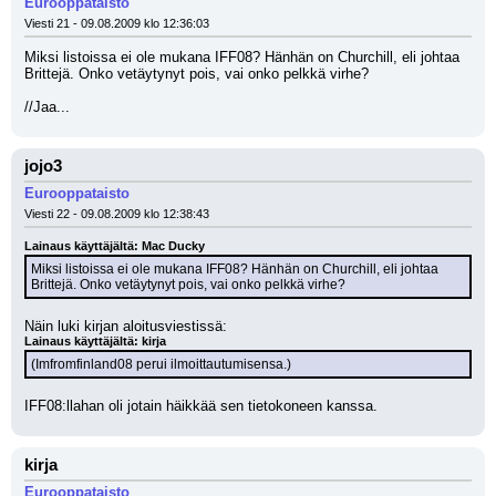
Eurooppataisto
Viesti 21 - 09.08.2009 klo 12:36:03
Miksi listoissa ei ole mukana IFF08? Hänhän on Churchill, eli johtaa 
Brittejä. Onko vetäytynyt pois, vai onko pelkkä virhe?
//Jaa...
jojo3
Eurooppataisto
Viesti 22 - 09.08.2009 klo 12:38:43
Lainaus käyttäjältä: Mac Ducky
Miksi listoissa ei ole mukana IFF08? Hänhän on Churchill, eli johtaa 
Brittejä. Onko vetäytynyt pois, vai onko pelkkä virhe?
Näin luki kirjan aloitusviestissä:
Lainaus käyttäjältä: kirja
(Imfromfinland08 perui ilmoittautumisensa.)
IFF08:llahan oli jotain häikkää sen tietokoneen kanssa.
kirja
Eurooppataisto