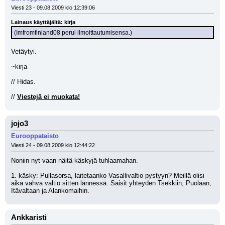
Viesti 23 - 09.08.2009 klo 12:39:06
Lainaus käyttäjältä: kirja
(Imfromfinland08 perui ilmoittautumisensa.)
Vetäytyi.
~kirja
// Hidas.
// 
Viestejä ei muokata!
jojo3
Eurooppataisto
Viesti 24 - 09.08.2009 klo 12:44:22
Noniin nyt vaan näitä käskyjä tuhlaamahan.
1. käsky: Pullasorsa, laitetaanko Vasallivaltio pystyyn? Meillä olisi 
aika vahva valtio sitten lännessä. Saisit yhteyden Tsekkiin, Puolaan, 
Itävaltaan ja Alankomaihin.
Ankkaristi