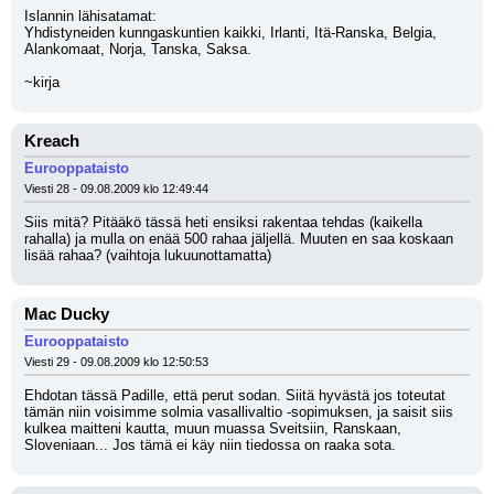
Islannin lähisatamat:
Yhdistyneiden kunngaskuntien kaikki, Irlanti, Itä-Ranska, Belgia, 
Alankomaat, Norja, Tanska, Saksa.
~kirja
Kreach
Eurooppataisto
Viesti 28 - 09.08.2009 klo 12:49:44
Siis mitä? Pitääkö tässä heti ensiksi rakentaa tehdas (kaikella 
rahalla) ja mulla on enää 500 rahaa jäljellä. Muuten en saa koskaan 
lisää rahaa? (vaihtoja lukuunottamatta)
Mac Ducky
Eurooppataisto
Viesti 29 - 09.08.2009 klo 12:50:53
Ehdotan tässä Padille, että perut sodan. Siitä hyvästä jos toteutat 
tämän niin voisimme solmia vasallivaltio -sopimuksen, ja saisit siis 
kulkea maitteni kautta, muun muassa Sveitsiin, Ranskaan, 
Sloveniaan... Jos tämä ei käy niin tiedossa on raaka sota.