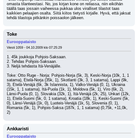
omasta tilanteestasi. No, jos kirjan kone on reilassa, niin eiköhän 
täällä taas jossain vaiheessa pukkaa ulos viralliset tilastot taas 
kaikkien pelaajien osalta. Siitä kiitos tietysti kirjalle. Hyvä, että jaksat 
tehdä tilastoja pitkänkin poissaolon jälkeen.
Toke
Eurooppataisto
Viesti 1059 - 04.10.2009 klo 07:25:29
1. 45k joukkoja Pohjois-Saksaan.
2. Tehdas Pohjois-Saksaan.
3. Neljä tehdasta Itä-Venäjälle.
Toke: Otto Ruge - Norja: Pohjois-Norja (5k, 3), Keski-Norja (10k, 1, 1 
satama), Etelä-Norja (35k, 1), Skotlanti (3k, 3, 1 satama), Lappi (9k, 
3), Etelä-Venäjä (6k, 3k Islannista, 1), Valko-Venäjä (0, 1), Ukraina 
(15k, 1, 1 satama), Itä-Puola (1k, 1), Moldova (5k, 1), Viro (6k, 2), 
Länsi-Puola (0, 1), Slovakia (32k, 1), Itä-Venäjä (2k, 25), Unkari (12k, 
1), Etelä-Suomi (5k, 0, 1 satama), Kroatia (18k, 1), Keski-Suomi (5k, 
0), Länsi-Venäjä (1k, 0), Luoteis-Venäjä (1k, 5), Slovenia (0, 1), 
Romania (5k, 1), Pohjois-Saksa (187k, 1, 1 satama) (0,75k, +11,0k, 
2)
Ankkaristi
Eurooppataisto