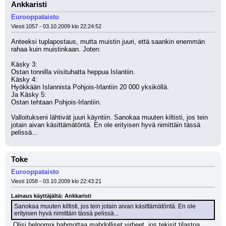
Ankkaristi
Eurooppataisto
Viesti 1057 - 03.10.2009 klo 22:24:52
Anteeksi tuplapostaus, mutta muistin juuri, että saankin enemmän 
rahaa kuin muistinkaan. Joten:
Käsky 3:
Ostan tonnilla viisituhatta heppua Islantiin.
Käsky 4:
Hyökkään Islannista Pohjois-Irlantiin 20 000 yksiköllä.
Ja Käsky 5:
Ostan tehtaan Pohjois-Irlantiin.
Valloitukseni lähtivät juuri käyntiin. Sanokaa muuten kiltisti, jos tein 
jotain aivan käsittämätöntä. En ole erityisen hyvä nimittäin tässä 
pelissä...
Toke
Eurooppataisto
Viesti 1058 - 03.10.2009 klo 22:43:21
Lainaus käyttäjältä: Ankkaristi
Sanokaa muuten kiltisti, jos tein jotain aivan käsittämätöntä. En ole 
erityisen hyvä nimittäin tässä pelissä...
 Olisi helpompi hahmottaa mahdolliset virheet, jos tekisit tilastoa 