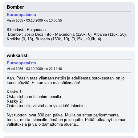
Bomber
Eurooppataisto
Viesti 1055 - 03.10.2009 klo 13:56:55
8 tehdasta Bulgariaan. 
 Bomber: Josip Broz Tito - Makedonia (120k, 6), Albania (116k, 20), 
Kreikka (0, 13), Bulgaria (150k, 10), (0,15k, +9,6k, 4)
Ankkaristi
Eurooppataisto
Viesti 1056 - 03.10.2009 klo 22:14:40
Aah. Pääsin taas yllättäen nettiin ja edellisestä ostoksestani on jo 
kuusi päivää. Ei kun vain mässäilemään!
Käsky 1:
Ostan tehtaan Islantiin tonnilla.
Käsky 2:
Ostan tonnilla viisituhatta yksikköä Islantiin.
Nyt tuottoni ovat 800 per. päivä. Muilla on sitten parikymmentä 
tonnia, mutta Islannille tämä on jo iso juttu. Pitää tutkia nyt hieman 
valloituksia ja valloittamattomia alueita...