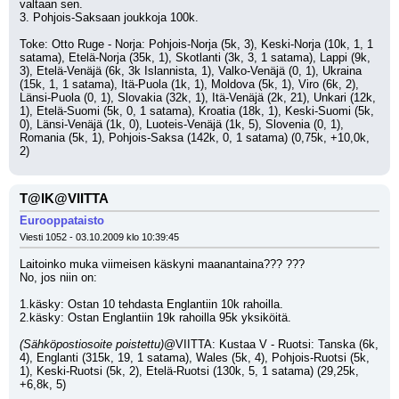
valtaan sen.
3. Pohjois-Saksaan joukkoja 100k.
Toke: Otto Ruge - Norja: Pohjois-Norja (5k, 3), Keski-Norja (10k, 1, 1 
satama), Etelä-Norja (35k, 1), Skotlanti (3k, 3, 1 satama), Lappi (9k, 
3), Etelä-Venäjä (6k, 3k Islannista, 1), Valko-Venäjä (0, 1), Ukraina 
(15k, 1, 1 satama), Itä-Puola (1k, 1), Moldova (5k, 1), Viro (6k, 2), 
Länsi-Puola (0, 1), Slovakia (32k, 1), Itä-Venäjä (2k, 21), Unkari (12k, 
1), Etelä-Suomi (5k, 0, 1 satama), Kroatia (18k, 1), Keski-Suomi (5k, 
0), Länsi-Venäjä (1k, 0), Luoteis-Venäjä (1k, 5), Slovenia (0, 1), 
Romania (5k, 1), Pohjois-Saksa (142k, 0, 1 satama) (0,75k, +10,0k, 
2)
T@IK@VIITTA
Eurooppataisto
Viesti 1052 - 03.10.2009 klo 10:39:45
Laitoinko muka viimeisen käskyni maanantaina??? ??? 
No, jos niin on:
1.käsky: Ostan 10 tehdasta Englantiin 10k rahoilla.
2.käsky: Ostan Englantiin 19k rahoilla 95k yksiköitä.
(Sähköpostiosoite poistettu)
@VIITTA: Kustaa V - Ruotsi: Tanska (6k, 
4), Englanti (315k, 19, 1 satama), Wales (5k, 4), Pohjois-Ruotsi (5k, 
1), Keski-Ruotsi (5k, 2), Etelä-Ruotsi (130k, 5, 1 satama) (29,25k, 
+6,8k, 5)