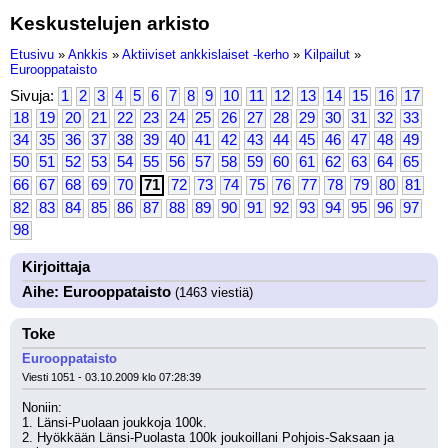
Keskustelujen arkisto
Etusivu
»
Ankkis
»
Aktiiviset ankkislaiset -kerho
»
Kilpailut
»
Eurooppataisto
Sivuja:
1
2
3
4
5
6
7
8
9
10
11
12
13
14
15
16
17
18
19
20
21
22
23
24
25
26
27
28
29
30
31
32
33
34
35
36
37
38
39
40
41
42
43
44
45
46
47
48
49
50
51
52
53
54
55
56
57
58
59
60
61
62
63
64
65
66
67
68
69
70
71
72
73
74
75
76
77
78
79
80
81
82
83
84
85
86
87
88
89
90
91
92
93
94
95
96
97
98
Kirjoittaja
Aihe: Eurooppataisto
(1463 viestiä)
Toke
Eurooppataisto
Viesti 1051 - 03.10.2009 klo 07:28:39
Noniin:
1. Länsi-Puolaan joukkoja 100k.
2. Hyökkään Länsi-Puolasta 100k joukoillani Pohjois-Saksaan ja 