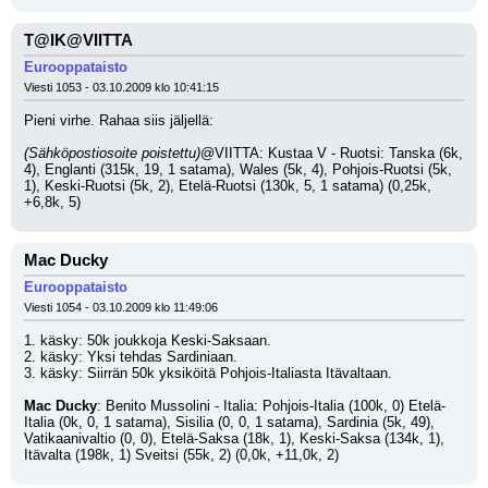
T@IK@VIITTA
Eurooppataisto
Viesti 1053 - 03.10.2009 klo 10:41:15
Pieni virhe. Rahaa siis jäljellä:
(Sähköpostiosoite poistettu)
@VIITTA: Kustaa V - Ruotsi: Tanska (6k, 
4), Englanti (315k, 19, 1 satama), Wales (5k, 4), Pohjois-Ruotsi (5k, 
1), Keski-Ruotsi (5k, 2), Etelä-Ruotsi (130k, 5, 1 satama) (0,25k, 
+6,8k, 5)
Mac Ducky
Eurooppataisto
Viesti 1054 - 03.10.2009 klo 11:49:06
1. käsky: 50k joukkoja Keski-Saksaan.
2. käsky: Yksi tehdas Sardiniaan.
3. käsky: Siirrän 50k yksiköitä Pohjois-Italiasta Itävaltaan.
Mac Ducky
: Benito Mussolini - Italia: Pohjois-Italia (100k, 0) Etelä-
Italia (0k, 0, 1 satama), Sisilia (0, 0, 1 satama), Sardinia (5k, 49), 
Vatikaanivaltio (0, 0), Etelä-Saksa (18k, 1), Keski-Saksa (134k, 1), 
Itävalta (198k, 1) Sveitsi (55k, 2) (0,0k, +11,0k, 2)