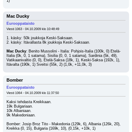
1)
Mac Ducky
Eurooppataisto
Viesti 1063 - 04.10.2009 klo 10:48:49
1. käsky: 50k joukkoja Keski-Saksaan.
2. käsky: Itävallasta 8k joukkoja Keski-Saksaan.
Mac Ducky
: Benito Mussolini - Italia: Pohjois-Italia (100k, 0) Etelä-
Italia (0k, 0, 1 satama), Sisilia (0, 0, 1 satama), Sardinia (5k, 49), 
Vatikaanivaltio (0, 0), Etelä-Saksa (18k, 1), Keski-Saksa (192k, 1), 
Itävalta (190k, 1) Sveitsi (55k, 2) (1,0k, +11,0k, 3)
Bomber
Eurooppataisto
Viesti 1064 - 04.10.2009 klo 11:37:50
Kaksi tehdasta Kreikkaan. 
19k Bulgariaan.
10k Albaniaan.
9k Makedoniaan.
Bomber: Josip Broz Tito - Makedonia (129k, 6), Albania (126k, 20), 
Kreikka (0, 15), Bulgaria (169k, 10), (0,15k, +10k, 1) 