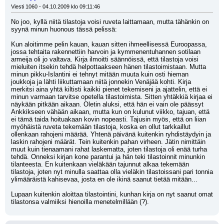
Viesti 1060 - 04.10.2009 klo 09:11:46
No joo, kyllä niitä tilastoja voisi ruveta laittamaan, mutta tähänkin on 
syynä minun huonous tässä pelissä:
Kun aloitimme pelin kauan, kauan sitten ihmeellisessä Euroopassa, 
jossa tehtaita rakennettiin harvoin ja kymmenentuhannen sotilaan 
armeija oli jo valtava. Kirja ilmoitti säännöissä, että tilastoja voisi 
mieluiten itsekin tehdä helpottaakseen hänen tilastoimistaan. Mutta 
minun pikku-Islantini ei tehnyt mitään muuta kuin osti hieman 
joukkoja ja lähti liikuttamaan niitä jonnekin Venäjää kohti. Kirja 
merkitsi aina yhtä kiltisti kaikki pienet tekemiseni ja ajattelin, että ei 
minun varmaan tarvitse opetella tilastoimista. Sitten yhtäkkiä kirjaa ei 
näykään pitkään aikaan. Oletin aluksi, että hän ei vain ole päässyt 
Ankkikseen vähään aikaan, mutta kun on kulunut viikko, tajuan, että 
ei tämä taida hoituakaan kovin nopeasti. Tajusin myös, että on liian 
myöhäistä ruveta tekemään tilastoja, koska en ollut tarkkaillut 
ollenkaan rahojeni määrää. Yhtenä päivänä kuitenkin ryhdistäydyin ja 
laskin rahojeni määrät. Tein kuitenkin pahan virheen. Jätin nimittäin 
muut kuin tienaamani rahat laskematta, joten tilastoja oli enää turha 
tehdä. Onneksi kirjan kone parantui ja hän teki tilastoinnit minunkin 
tilanteesta. En kuitenkaan vieläkään tajunnut alkaa tekemään 
tilastoja, joten nyt minulla saattaa olla vieläkin tilastoissani pari tonnia 
ylimääräistä kahisevaa, josta en ole ikinä saanut tietää mitään...
Lupaan kuitenkin aloittaa tilastointini, kunhan kirja on nyt saanut omat 
tilastonsa valmiiksi hienoilla menetelmillään (?).