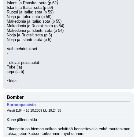
Islanti ja Ranska: sota (p 62)
Islanti ja Italia: sota (p 59)
Ruotsi ja Italia: sota (p 59)
Norja ja Italia: sota (p 59)
Makedonia ja Italia: sota (p 55)
Makedonia ja Ruotsi: sota (p 54)
Makedonia ja Islanti: sota (p 54)
Norja ja Ruotsi: sota (p 6)
Norja ja Islanti: sota (p 6)
Vaihtoehdotukset:
-
Tulevat poissaolot:
Toke (la)
kirja (la-ti)
~kirja
Bomber
Eurooppataisto
Viesti 1184 - 16.10.2009 klo 19:24:35
Kone jälleen rikki..
Tilannetta on hieman vaikea selvittää kannettavalla enkä muutenkaan 
jaksa, joten katson tarkemmin myöhemmin.