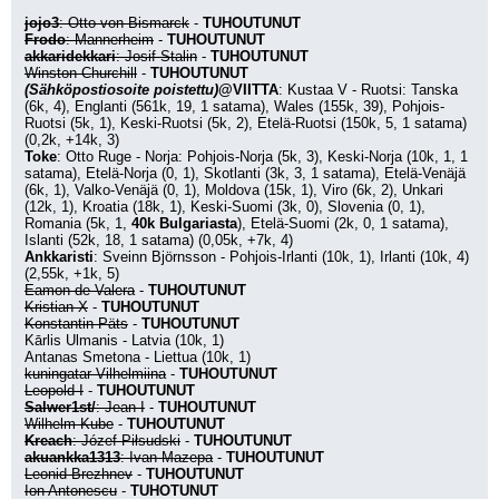
jojo3
: Otto von Bismarck
 - 
TUHOUTUNUT
Frodo
: Mannerheim
 - 
TUHOUTUNUT
akkaridekkari
: Josif Stalin
 - 
TUHOUTUNUT
Winston Churchill
 - 
TUHOUTUNUT
(Sähköpostiosoite poistettu)
@VIITTA
: Kustaa V - Ruotsi: Tanska 
(6k, 4), Englanti (561k, 19, 1 satama), Wales (155k, 39), Pohjois-
Ruotsi (5k, 1), Keski-Ruotsi (5k, 2), Etelä-Ruotsi (150k, 5, 1 satama) 
(0,2k, +14k, 3)
Toke
: Otto Ruge - Norja: Pohjois-Norja (5k, 3), Keski-Norja (10k, 1, 1 
satama), Etelä-Norja (0, 1), Skotlanti (3k, 3, 1 satama), Etelä-Venäjä 
(6k, 1), Valko-Venäjä (0, 1), Moldova (15k, 1), Viro (6k, 2), Unkari 
(12k, 1), Kroatia (18k, 1), Keski-Suomi (3k, 0), Slovenia (0, 1), 
Romania (5k, 1, 
40k Bulgariasta
), Etelä-Suomi (2k, 0, 1 satama), 
Islanti (52k, 18, 1 satama) (0,05k, +7k, 4)
Ankkaristi
: Sveinn Björnsson - Pohjois-Irlanti (10k, 1), Irlanti (10k, 4) 
(2,55k, +1k, 5)
Eamon de Valera
 - 
TUHOUTUNUT
Kristian X
 - 
TUHOUTUNUT
Konstantin Päts
 - 
TUHOUTUNUT
Kārlis Ulmanis - Latvia (10k, 1)
Antanas Smetona - Liettua (10k, 1)
kuningatar Vilhelmiina
 - 
TUHOUTUNUT
Leopold I
 - 
TUHOUTUNUT
Salwer1st/
: Jean I
 - 
TUHOUTUNUT
Wilhelm Kube
 - 
TUHOUTUNUT
Kreach
: Józef Piłsudski
 - 
TUHOUTUNUT
akuankka1313
: Ivan Mazepa
 - 
TUHOUTUNUT
Leonid Brezhnev
 - 
TUHOUTUNUT
Ion Antonescu
 - 
TUHOTUNUT