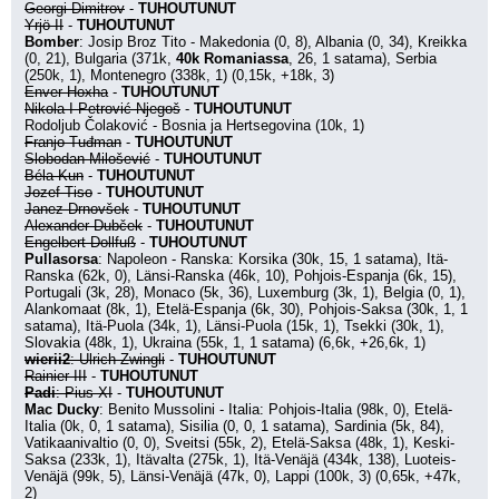
Georgi Dimitrov
 - 
TUHOUTUNUT
Yrjö II
 - 
TUHOUTUNUT
Bomber
: Josip Broz Tito - Makedonia (0, 8), Albania (0, 34), Kreikka 
(0, 21), Bulgaria (371k, 
40k Romaniassa
, 26, 1 satama), Serbia 
(250k, 1), Montenegro (338k, 1) (0,15k, +18k, 3)
Enver Hoxha
 - 
TUHOUTUNUT
Nikola I Petrović-Njegoš
 - 
TUHOUTUNUT
Rodoljub Čolaković - Bosnia ja Hertsegovina (10k, 1)
Franjo Tuđman
 - 
TUHOUTUNUT
Slobodan Milošević
 - 
TUHOUTUNUT
Béla Kun
 - 
TUHOUTUNUT
Jozef Tiso
 - 
TUHOUTUNUT
Janez Drnovšek
 - 
TUHOUTUNUT
Alexander Dubček
 - 
TUHOUTUNUT
Engelbert Dollfuß
 - 
TUHOUTUNUT
Pullasorsa
: Napoleon - Ranska: Korsika (30k, 15, 1 satama), Itä-
Ranska (62k, 0), Länsi-Ranska (46k, 10), Pohjois-Espanja (6k, 15), 
Portugali (3k, 28), Monaco (5k, 36), Luxemburg (3k, 1), Belgia (0, 1), 
Alankomaat (8k, 1), Etelä-Espanja (6k, 30), Pohjois-Saksa (30k, 1, 1 
satama), Itä-Puola (34k, 1), Länsi-Puola (15k, 1), Tsekki (30k, 1), 
Slovakia (48k, 1), Ukraina (55k, 1, 1 satama) (6,6k, +26,6k, 1)
wierii2
: Ulrich Zwingli
 - 
TUHOUTUNUT
Rainier III
 - 
TUHOUTUNUT
Padi
: Pius XI
 - 
TUHOUTUNUT
Mac Ducky
: Benito Mussolini - Italia: Pohjois-Italia (98k, 0), Etelä-
Italia (0k, 0, 1 satama), Sisilia (0, 0, 1 satama), Sardinia (5k, 84), 
Vatikaanivaltio (0, 0), Sveitsi (55k, 2), Etelä-Saksa (48k, 1), Keski-
Saksa (233k, 1), Itävalta (275k, 1), Itä-Venäjä (434k, 138), Luoteis-
Venäjä (99k, 5), Länsi-Venäjä (47k, 0), Lappi (100k, 3) (0,65k, +47k, 
2)