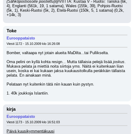
(Sähköpostiosoite poistettu)
@VIITTA: Kustaa V - Ruotsi: Tanska (6k, 
4), Englanti (561k, 19, 1 satama), Wales (155k, 39), Pohjois-Ruotsi 
(5k, 1), Keski-Ruotsi (5k, 2), Etelä-Ruotsi (150k, 5, 1 satama) (0,2k, 
+14k, 3)
Toke
Eurooppataisto
Viesti 1172 - 15.10.2009 klo 16:26:08
Bomber, valtaapa nyt jotain alueita MaDilta...tai Pullikselta.
Oma pelini on kyllä kohta resign... Mutta tällaisia pelejä lisää 
joskus
. 
Mukava pelata ja miettiä noita siirtoja yms. Näitä ei kuitenkaan liian 
usein, koska ei kai kukaan jaksa kuukausitolkulla peräkkäin tällaista 
pelata. En ainakaan minä.
Pelataan nyt kuitenkin tätä niin kauan kuin pystyn.
1. 40k joukkoja Islantiin.
kirja
Eurooppataisto
Viesti 1173 - 15.10.2009 klo 16:51:03
Päivä kuusikymmentäkuusi