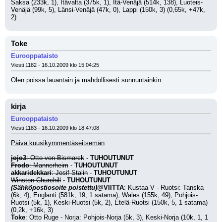
Saksa (233k, 1), Itävalta (375k, 1), Itä-Venäjä (514k, 138), Luoteis-
Venäjä (99k, 5), Länsi-Venäjä (47k, 0), Lappi (150k, 3) (0,65k, +47k, 
2)
Toke
Eurooppataisto
Viesti 1182 - 16.10.2009 klo 15:04:25
Olen poissa lauantain ja mahdollisesti sunnuntainkin.
kirja
Eurooppataisto
Viesti 1183 - 16.10.2009 klo 18:47:08
Päivä kuusikymmentäseitsemän
jojo3
: Otto von Bismarck
 - 
TUHOUTUNUT
Frodo
: Mannerheim
 - 
TUHOUTUNUT
akkaridekkari
: Josif Stalin
 - 
TUHOUTUNUT
Winston Churchill
 - 
TUHOUTUNUT
(Sähköpostiosoite poistettu)
@VIITTA
: Kustaa V - Ruotsi: Tanska 
(6k, 4), Englanti (581k, 19, 1 satama), Wales (155k, 49), Pohjois-
Ruotsi (5k, 1), Keski-Ruotsi (5k, 2), Etelä-Ruotsi (150k, 5, 1 satama) 
(0,2k, +16k, 3)
Toke
: Otto Ruge - Norja: Pohjois-Norja (5k, 3), Keski-Norja (10k, 1, 1 