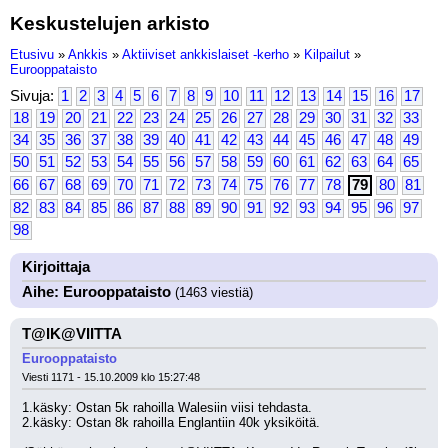
Keskustelujen arkisto
Etusivu
»
Ankkis
»
Aktiiviset ankkislaiset -kerho
»
Kilpailut
»
Eurooppataisto
Sivuja:
1
2
3
4
5
6
7
8
9
10
11
12
13
14
15
16
17
18
19
20
21
22
23
24
25
26
27
28
29
30
31
32
33
34
35
36
37
38
39
40
41
42
43
44
45
46
47
48
49
50
51
52
53
54
55
56
57
58
59
60
61
62
63
64
65
66
67
68
69
70
71
72
73
74
75
76
77
78
79
80
81
82
83
84
85
86
87
88
89
90
91
92
93
94
95
96
97
98
Kirjoittaja
Aihe: Eurooppataisto
(1463 viestiä)
T@IK@VIITTA
Eurooppataisto
Viesti 1171 - 15.10.2009 klo 15:27:48
1.käsky: Ostan 5k rahoilla Walesiin viisi tehdasta.
2.käsky: Ostan 8k rahoilla Englantiin 40k yksiköitä.