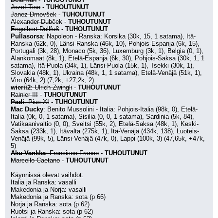
Jozef Tiso
 - 
TUHOUTUNUT
Janez Drnovšek
 - 
TUHOUTUNUT
Alexander Dubček
 - 
TUHOUTUNUT
Engelbert Dollfuß
 - 
TUHOUTUNUT
Pullasorsa
: Napoleon - Ranska: Korsika (30k, 15, 1 satama), Itä-
Ranska (62k, 0), Länsi-Ranska (46k, 10), Pohjois-Espanja (6k, 15), 
Portugali (3k, 28), Monaco (5k, 36), Luxemburg (3k, 1), Belgia (0, 1), 
Alankomaat (8k, 1), Etelä-Espanja (6k, 30), Pohjois-Saksa (30k, 1, 1 
satama), Itä-Puola (34k, 1), Länsi-Puola (15k, 1), Tsekki (30k, 1), 
Slovakia (48k, 1), Ukraina (48k, 1, 1 satama), Etelä-Venäjä (51k, 1), 
Viro (64k, 2) (7,2k, +27,2k, 2)
wierii2
: Ulrich Zwingli
 - 
TUHOUTUNUT
Rainier III
 - 
TUHOUTUNUT
Padi
: Pius XI
 - 
TUHOUTUNUT
Mac Ducky
: Benito Mussolini - Italia: Pohjois-Italia (98k, 0), Etelä-
Italia (0k, 0, 1 satama), Sisilia (0, 0, 1 satama), Sardinia (5k, 84), 
Vatikaanivaltio (0, 0), Sveitsi (55k, 2), Etelä-Saksa (48k, 1), Keski-
Saksa (233k, 1), Itävalta (275k, 1), Itä-Venäjä (434k, 138), Luoteis-
Venäjä (99k, 5), Länsi-Venäjä (47k, 0), Lappi (100k, 3) (47,65k, +47k, 
5)
Aku Vankka
: Francisco Franco
 - 
TUHOUTUNUT
Marcello Caetano
 - 
TUHOUTUNUT
Käynnissä olevat vaihdot:
Italia ja Ranska: vasalli
Makedonia ja Norja: vasalli
Makedonia ja Ranska: sota (p 66)
Norja ja Ranska: sota (p 62)
Ruotsi ja Ranska: sota (p 62)