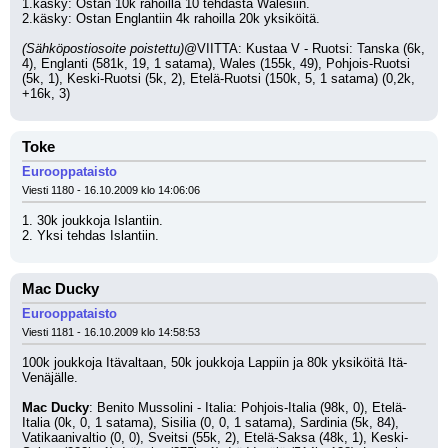
1.käsky: Ostan 10k rahoilla 10 tehdasta Walesiin.
2.käsky: Ostan Englantiin 4k rahoilla 20k yksiköitä.
(Sähköpostiosoite poistettu)
@VIITTA: Kustaa V - Ruotsi: Tanska (6k, 
4), Englanti (581k, 19, 1 satama), Wales (155k, 49), Pohjois-Ruotsi 
(5k, 1), Keski-Ruotsi (5k, 2), Etelä-Ruotsi (150k, 5, 1 satama) (0,2k, 
+16k, 3)
Toke
Eurooppataisto
Viesti 1180 - 16.10.2009 klo 14:06:06
1. 30k joukkoja Islantiin.
2. Yksi tehdas Islantiin.
Mac Ducky
Eurooppataisto
Viesti 1181 - 16.10.2009 klo 14:58:53
100k joukkoja Itävaltaan, 50k joukkoja Lappiin ja 80k yksiköitä Itä-
Venäjälle.
Mac Ducky
: Benito Mussolini - Italia: Pohjois-Italia (98k, 0), Etelä-
Italia (0k, 0, 1 satama), Sisilia (0, 0, 1 satama), Sardinia (5k, 84), 
Vatikaanivaltio (0, 0), Sveitsi (55k, 2), Etelä-Saksa (48k, 1), Keski-