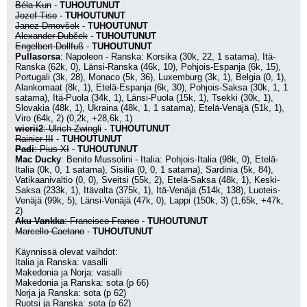
Béla Kun
 - 
TUHOUTUNUT
Jozef Tiso
 - 
TUHOUTUNUT
Janez Drnovšek
 - 
TUHOUTUNUT
Alexander Dubček
 - 
TUHOUTUNUT
Engelbert Dollfuß
 - 
TUHOUTUNUT
Pullasorsa
: Napoleon - Ranska: Korsika (30k, 22, 1 satama), Itä-
Ranska (62k, 0), Länsi-Ranska (46k, 10), Pohjois-Espanja (6k, 15), 
Portugali (3k, 28), Monaco (5k, 36), Luxemburg (3k, 1), Belgia (0, 1), 
Alankomaat (8k, 1), Etelä-Espanja (6k, 30), Pohjois-Saksa (30k, 1, 1 
satama), Itä-Puola (34k, 1), Länsi-Puola (15k, 1), Tsekki (30k, 1), 
Slovakia (48k, 1), Ukraina (48k, 1, 1 satama), Etelä-Venäjä (51k, 1), 
Viro (64k, 2) (0,2k, +28,6k, 1)
wierii2
: Ulrich Zwingli
 - 
TUHOUTUNUT
Rainier III
 - 
TUHOUTUNUT
Padi
: Pius XI
 - 
TUHOUTUNUT
Mac Ducky
: Benito Mussolini - Italia: Pohjois-Italia (98k, 0), Etelä-
Italia (0k, 0, 1 satama), Sisilia (0, 0, 1 satama), Sardinia (5k, 84), 
Vatikaanivaltio (0, 0), Sveitsi (55k, 2), Etelä-Saksa (48k, 1), Keski-
Saksa (233k, 1), Itävalta (375k, 1), Itä-Venäjä (514k, 138), Luoteis-
Venäjä (99k, 5), Länsi-Venäjä (47k, 0), Lappi (150k, 3) (1,65k, +47k, 
2)
Aku Vankka
: Francisco Franco
 - 
TUHOUTUNUT
Marcello Caetano
 - 
TUHOUTUNUT
Käynnissä olevat vaihdot:
Italia ja Ranska: vasalli
Makedonia ja Norja: vasalli
Makedonia ja Ranska: sota (p 66)
Norja ja Ranska: sota (p 62)
Ruotsi ja Ranska: sota (p 62)