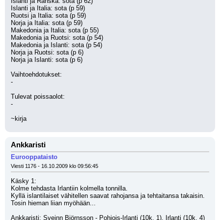
Islanti ja Ranska: sota (p 62)
Islanti ja Italia: sota (p 59)
Ruotsi ja Italia: sota (p 59)
Norja ja Italia: sota (p 59)
Makedonia ja Italia: sota (p 55)
Makedonia ja Ruotsi: sota (p 54)
Makedonia ja Islanti: sota (p 54)
Norja ja Ruotsi: sota (p 6)
Norja ja Islanti: sota (p 6)
Vaihtoehdotukset:
-
Tulevat poissaolot:
-
~kirja
Ankkaristi
Eurooppataisto
Viesti 1176 - 16.10.2009 klo 09:56:45
Käsky 1:
Kolme tehdasta Irlantiin kolmella tonnilla.
Kyllä islantilaiset vähitellen saavat rahojansa ja tehtaitansa takaisin. 
Tosin hieman liian myöhään...
Ankkaristi: Sveinn Björnsson - Pohjois-Irlanti (10k, 1), Irlanti (10k, 4) 