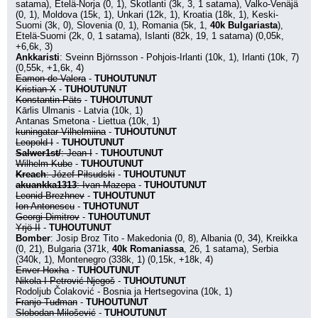
satama), Etelä-Norja (0, 1), Skotlanti (3k, 3, 1 satama), Valko-Venäjä 
(0, 1), Moldova (15k, 1), Unkari (12k, 1), Kroatia (18k, 1), Keski-
Suomi (3k, 0), Slovenia (0, 1), Romania (5k, 1, 
40k Bulgariasta
), 
Etelä-Suomi (2k, 0, 1 satama), Islanti (82k, 19, 1 satama) (0,05k, 
+6,6k, 3)
Ankkaristi
: Sveinn Björnsson - Pohjois-Irlanti (10k, 1), Irlanti (10k, 7) 
(0,55k, +1,6k, 4)
Eamon de Valera
 - 
TUHOUTUNUT
Kristian X
 - 
TUHOUTUNUT
Konstantin Päts
 - 
TUHOUTUNUT
Kārlis Ulmanis - Latvia (10k, 1)
Antanas Smetona - Liettua (10k, 1)
kuningatar Vilhelmiina
 - 
TUHOUTUNUT
Leopold I
 - 
TUHOUTUNUT
Salwer1st/
: Jean I
 - 
TUHOUTUNUT
Wilhelm Kube
 - 
TUHOUTUNUT
Kreach
: Józef Piłsudski
 - 
TUHOUTUNUT
akuankka1313
: Ivan Mazepa
 - 
TUHOUTUNUT
Leonid Brezhnev
 - 
TUHOUTUNUT
Ion Antonescu
 - 
TUHOTUNUT
Georgi Dimitrov
 - 
TUHOUTUNUT
Yrjö II
 - 
TUHOUTUNUT
Bomber
: Josip Broz Tito - Makedonia (0, 8), Albania (0, 34), Kreikka 
(0, 21), Bulgaria (371k, 
40k Romaniassa
, 26, 1 satama), Serbia 
(340k, 1), Montenegro (338k, 1) (0,15k, +18k, 4)
Enver Hoxha
 - 
TUHOUTUNUT
Nikola I Petrović-Njegoš
 - 
TUHOUTUNUT
Rodoljub Čolaković - Bosnia ja Hertsegovina (10k, 1)
Franjo Tuđman
 - 
TUHOUTUNUT
Slobodan Milošević
 - 
TUHOUTUNUT