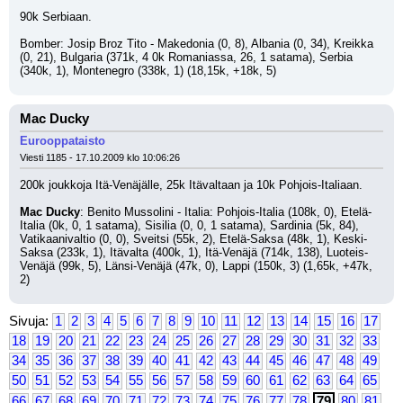
90k Serbiaan.
Bomber: Josip Broz Tito - Makedonia (0, 8), Albania (0, 34), Kreikka 
(0, 21), Bulgaria (371k, 4 0k Romaniassa, 26, 1 satama), Serbia 
(340k, 1), Montenegro (338k, 1) (18,15k, +18k, 5)
Mac Ducky
Eurooppataisto
Viesti 1185 - 17.10.2009 klo 10:06:26
200k joukkoja Itä-Venäjälle, 25k Itävaltaan ja 10k Pohjois-Italiaan.
Mac Ducky
: Benito Mussolini - Italia: Pohjois-Italia (108k, 0), Etelä-
Italia (0k, 0, 1 satama), Sisilia (0, 0, 1 satama), Sardinia (5k, 84), 
Vatikaanivaltio (0, 0), Sveitsi (55k, 2), Etelä-Saksa (48k, 1), Keski-
Saksa (233k, 1), Itävalta (400k, 1), Itä-Venäjä (714k, 138), Luoteis-
Venäjä (99k, 5), Länsi-Venäjä (47k, 0), Lappi (150k, 3) (1,65k, +47k, 
2)
Sivuja:
1
2
3
4
5
6
7
8
9
10
11
12
13
14
15
16
17
18
19
20
21
22
23
24
25
26
27
28
29
30
31
32
33
34
35
36
37
38
39
40
41
42
43
44
45
46
47
48
49
50
51
52
53
54
55
56
57
58
59
60
61
62
63
64
65
66
67
68
69
70
71
72
73
74
75
76
77
78
79
80
81