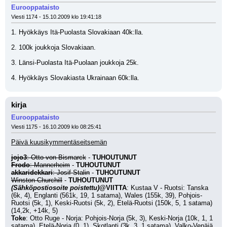
Eurooppataisto
Viesti 1174 - 15.10.2009 klo 19:41:18
1. Hyökkäys Itä-Puolasta Slovakiaan 40k:lla. 
2. 100k joukkoja Slovakiaan. 
3. Länsi-Puolasta Itä-Puolaan joukkoja 25k. 
4. Hyökkäys Slovakiasta Ukrainaan 60k:lla.
kirja
Eurooppataisto
Viesti 1175 - 16.10.2009 klo 08:25:41
Päivä kuusikymmentäseitsemän
jojo3
: Otto von Bismarck
 - 
TUHOUTUNUT
Frodo
: Mannerheim
 - 
TUHOUTUNUT
akkaridekkari
: Josif Stalin
 - 
TUHOUTUNUT
Winston Churchill
 - 
TUHOUTUNUT
(Sähköpostiosoite poistettu)
@VIITTA
: Kustaa V - Ruotsi: Tanska 
(6k, 4), Englanti (561k, 19, 1 satama), Wales (155k, 39), Pohjois-
Ruotsi (5k, 1), Keski-Ruotsi (5k, 2), Etelä-Ruotsi (150k, 5, 1 satama) 
(14,2k, +14k, 5)
Toke
: Otto Ruge - Norja: Pohjois-Norja (5k, 3), Keski-Norja (10k, 1, 1 
satama), Etelä-Norja (0, 1), Skotlanti (3k, 3, 1 satama), Valko-Venäjä 