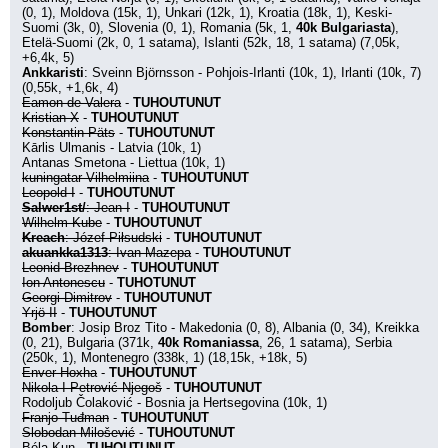
(0, 1), Moldova (15k, 1), Unkari (12k, 1), Kroatia (18k, 1), Keski-
Suomi (3k, 0), Slovenia (0, 1), Romania (5k, 1, 
40k Bulgariasta
), 
Etelä-Suomi (2k, 0, 1 satama), Islanti (52k, 18, 1 satama) (7,05k, 
+6,4k, 5)
Ankkaristi
: Sveinn Björnsson - Pohjois-Irlanti (10k, 1), Irlanti (10k, 7) 
(0,55k, +1,6k, 4)
Eamon de Valera
 - 
TUHOUTUNUT
Kristian X
 - 
TUHOUTUNUT
Konstantin Päts
 - 
TUHOUTUNUT
Kārlis Ulmanis - Latvia (10k, 1)
Antanas Smetona - Liettua (10k, 1)
kuningatar Vilhelmiina
 - 
TUHOUTUNUT
Leopold I
 - 
TUHOUTUNUT
Salwer1st/
: Jean I
 - 
TUHOUTUNUT
Wilhelm Kube
 - 
TUHOUTUNUT
Kreach
: Józef Piłsudski
 - 
TUHOUTUNUT
akuankka1313
: Ivan Mazepa
 - 
TUHOUTUNUT
Leonid Brezhnev
 - 
TUHOUTUNUT
Ion Antonescu
 - 
TUHOTUNUT
Georgi Dimitrov
 - 
TUHOUTUNUT
Yrjö II
 - 
TUHOUTUNUT
Bomber
: Josip Broz Tito - Makedonia (0, 8), Albania (0, 34), Kreikka 
(0, 21), Bulgaria (371k, 
40k Romaniassa
, 26, 1 satama), Serbia 
(250k, 1), Montenegro (338k, 1) (18,15k, +18k, 5)
Enver Hoxha
 - 
TUHOUTUNUT
Nikola I Petrović-Njegoš
 - 
TUHOUTUNUT
Rodoljub Čolaković - Bosnia ja Hertsegovina (10k, 1)
Franjo Tuđman
 - 
TUHOUTUNUT
Slobodan Milošević
 - 
TUHOUTUNUT
Béla Kun
 - 
TUHOUTUNUT