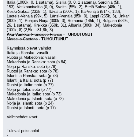
Italia (1000k, 0, 1 satama), Sisilia (0, 0, 1 satama), Sardinia (5k, 
153), Vatikaanivaltio (0, 0), Sveitsi (55k, 2), Etelä-Saksa (48k, 1), 
Keski-Saksa (233k, 1), Itävalta (300k, 1), Itä-Venäjä (914k, 138), 
Luoteis-Venäjä (99k, 5), Länsi-Venäjä (85k, 0), Lappi (265k, 3), Unkari 
(300k, 1), Pohjois-Norja (300k, 3), Romania (145k, 1), Bulgaria (539k, 
26, 1 satama), Kreikka (350k, 31), Albania (300k, 34), Makedonia 
(100k, 8) (2,5k, +81,6k, 3)
Aku Vankka
: Francisco Franco
 - 
TUHOUTUNUT
Marcello Caetano
 - 
TUHOUTUNUT
Käynnissä olevat vaihdot:
Italia ja Ranska: vasalli
Ruotsi ja Makedonia: vasalli
Makedonia ja Ranska: sota (p 84)
Norja ja Ranska: sota (p 78)
Ruotsi ja Ranska: sota (p 78)
Islanti ja Ranska: sota (p 78)
Islanti ja Italia: sota (p 77)
Ruotsi ja Italia: sota (p 77)
Norja ja Italia: sota (p 77)
Makedonia ja Italia: sota (p 73)
Makedonia ja Islanti: sota (p 72)
Norja ja Islanti: sota (p 24)
Ruotsi ja Islanti: sota (p 17)
Vaihtoehdotukset:
-
Tulevat poissaolot:
-