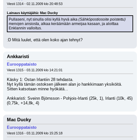
Viesti 1314 - 02.11.2009 klo 20:48:53
Lainaus käyttäjältä: Mac Ducky
Pullaseni, nyt sinulla olisi kyllä hyvä aika 
(Sähköpostiosoite poistettu)
menojen ansiosta, alkaa keräämään armeijaa kasaan, ja aloittaa 
Enklannin valloitus.
:D Mitä luulet, että olen koko ajan tehnyt?
Ankkaristi
Eurooppataisto
Viesti 1315 - 03.11.2009 klo 14:21:01
Käsky 1: Ostan Irlantiin 28 tehdasta.
Nyt kyllä tämän ostoksen jälkeen alan jo hankkimaan yksiköitä. 
Sitten katsotaan minne hyökätä...
Ankkaristi: Sveinn Björnsson - Pohjois-Irlanti (25k, 1), Irlanti (10k, 45) 
(0,75k, +14,8k, 4)
Mac Ducky
Eurooppataisto
Viesti 1316 - 03.11.2009 klo 15:25:18