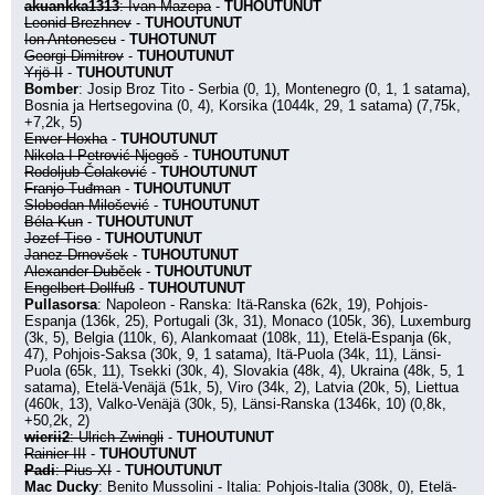
akuankka1313
: Ivan Mazepa
 - 
TUHOUTUNUT
Leonid Brezhnev
 - 
TUHOUTUNUT
Ion Antonescu
 - 
TUHOTUNUT
Georgi Dimitrov
 - 
TUHOUTUNUT
Yrjö II
 - 
TUHOUTUNUT
Bomber
: Josip Broz Tito - Serbia (0, 1), Montenegro (0, 1, 1 satama), 
Bosnia ja Hertsegovina (0, 4), Korsika (1044k, 29, 1 satama) (7,75k, 
+7,2k, 5)
Enver Hoxha
 - 
TUHOUTUNUT
Nikola I Petrović-Njegoš
 - 
TUHOUTUNUT
Rodoljub Čolaković
 - 
TUHOUTUNUT
Franjo Tuđman
 - 
TUHOUTUNUT
Slobodan Milošević
 - 
TUHOUTUNUT
Béla Kun
 - 
TUHOUTUNUT
Jozef Tiso
 - 
TUHOUTUNUT
Janez Drnovšek
 - 
TUHOUTUNUT
Alexander Dubček
 - 
TUHOUTUNUT
Engelbert Dollfuß
 - 
TUHOUTUNUT
Pullasorsa
: Napoleon - Ranska: Itä-Ranska (62k, 19), Pohjois-
Espanja (136k, 25), Portugali (3k, 31), Monaco (105k, 36), Luxemburg 
(3k, 5), Belgia (110k, 6), Alankomaat (108k, 11), Etelä-Espanja (6k, 
47), Pohjois-Saksa (30k, 9, 1 satama), Itä-Puola (34k, 11), Länsi-
Puola (65k, 11), Tsekki (30k, 4), Slovakia (48k, 4), Ukraina (48k, 5, 1 
satama), Etelä-Venäjä (51k, 5), Viro (34k, 2), Latvia (20k, 5), Liettua 
(460k, 13), Valko-Venäjä (30k, 5), Länsi-Ranska (1346k, 10) (0,8k, 
+50,2k, 2)
wierii2
: Ulrich Zwingli
 - 
TUHOUTUNUT
Rainier III
 - 
TUHOUTUNUT
Padi
: Pius XI
 - 
TUHOUTUNUT
Mac Ducky
: Benito Mussolini - Italia: Pohjois-Italia (308k, 0), Etelä-