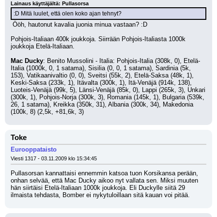
Lainaus käyttäjältä: Pullasorsa
:D Mitä luulet, että olen koko ajan tehnyt?
 Ööh, hautonut kavalia juonia minua vastaan? :D
Pohjois-Italiaan 400k joukkoja. Siirrään Pohjois-Italiasta 1000k 
joukkoja Etelä-Italiaan.
Mac Ducky
: Benito Mussolini - Italia: Pohjois-Italia (308k, 0), Etelä-
Italia (1000k, 0, 1 satama), Sisilia (0, 0, 1 satama), Sardinia (5k, 
153), Vatikaanivaltio (0, 0), Sveitsi (55k, 2), Etelä-Saksa (48k, 1), 
Keski-Saksa (233k, 1), Itävalta (300k, 1), Itä-Venäjä (914k, 138), 
Luoteis-Venäjä (99k, 5), Länsi-Venäjä (85k, 0), Lappi (265k, 3), Unkari 
(300k, 1), Pohjois-Norja (300k, 3), Romania (145k, 1), Bulgaria (539k, 
26, 1 satama), Kreikka (350k, 31), Albania (300k, 34), Makedonia 
(100k, 8) (2,5k, +81,6k, 3)
Toke
Eurooppataisto
Viesti 1317 - 03.11.2009 klo 15:34:45
Pullasorsan kannattaisi ennemmin katsoa tuon Korsikansa perään, 
onhan selvää, että Mac Ducky aikoo nyt vallata sen. Miksi muuten 
hän siirtäisi Etelä-Italiaan 1000k joukkoja. Eli Duckylle siitä 29 
ilmaista tehdasta, Bomber ei nykytuloillaan sitä kauan voi pitää.