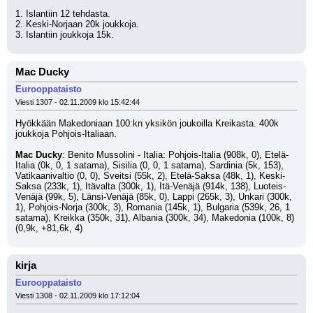
1. Islantiin 12 tehdasta.
2. Keski-Norjaan 20k joukkoja.
3. Islantiin joukkoja 15k.
Mac Ducky
Eurooppataisto
Viesti 1307 - 02.11.2009 klo 15:42:44
Hyökkään Makedoniaan 100:kn yksikön joukoilla Kreikasta. 400k 
joukkoja Pohjois-Italiaan.
Mac Ducky
: Benito Mussolini - Italia: Pohjois-Italia (908k, 0), Etelä-
Italia (0k, 0, 1 satama), Sisilia (0, 0, 1 satama), Sardinia (5k, 153), 
Vatikaanivaltio (0, 0), Sveitsi (55k, 2), Etelä-Saksa (48k, 1), Keski-
Saksa (233k, 1), Itävalta (300k, 1), Itä-Venäjä (914k, 138), Luoteis-
Venäjä (99k, 5), Länsi-Venäjä (85k, 0), Lappi (265k, 3), Unkari (300k, 
1), Pohjois-Norja (300k, 3), Romania (145k, 1), Bulgaria (539k, 26, 1 
satama), Kreikka (350k, 31), Albania (300k, 34), Makedonia (100k, 8) 
(0,9k, +81,6k, 4)
kirja
Eurooppataisto
Viesti 1308 - 02.11.2009 klo 17:12:04