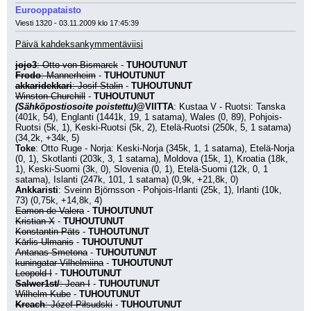
Eurooppataisto
Viesti 1320 - 03.11.2009 klo 17:45:39
Päivä kahdeksankymmentäviisi
jojo3
: Otto von Bismarck
 - 
TUHOUTUNUT
Frodo
: Mannerheim
 - 
TUHOUTUNUT
akkaridekkari
: Josif Stalin
 - 
TUHOUTUNUT
Winston Churchill
 - 
TUHOUTUNUT
(Sähköpostiosoite poistettu)
@VIITTA
: Kustaa V - Ruotsi: Tanska 
(401k, 54), Englanti (1441k, 19, 1 satama), Wales (0, 89), Pohjois-
Ruotsi (5k, 1), Keski-Ruotsi (5k, 2), Etelä-Ruotsi (250k, 5, 1 satama) 
(34,2k, +34k, 5)
Toke
: Otto Ruge - Norja: Keski-Norja (345k, 1, 1 satama), Etelä-Norja 
(0, 1), Skotlanti (203k, 3, 1 satama), Moldova (15k, 1), Kroatia (18k, 
1), Keski-Suomi (3k, 0), Slovenia (0, 1), Etelä-Suomi (12k, 0, 1 
satama), Islanti (247k, 101, 1 satama) (0,9k, +21,8k, 0)
Ankkaristi
: Sveinn Björnsson - Pohjois-Irlanti (25k, 1), Irlanti (10k, 
73) (0,75k, +14,8k, 4)
Eamon de Valera
 - 
TUHOUTUNUT
Kristian X
 - 
TUHOUTUNUT
Konstantin Päts
 - 
TUHOUTUNUT
Kārlis Ulmanis
 - 
TUHOUTUNUT
Antanas Smetona
 - 
TUHOUTUNUT
kuningatar Vilhelmiina
 - 
TUHOUTUNUT
Leopold I
 - 
TUHOUTUNUT
Salwer1st/
: Jean I
 - 
TUHOUTUNUT
Wilhelm Kube
 - 
TUHOUTUNUT
Kreach
: Józef Piłsudski
 - 
TUHOUTUNUT