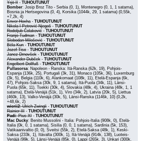
Yrjö II
 - 
TUHOUTUNUT
Bomber
: Josip Broz Tito - Serbia (0, 1), Montenegro (0, 1, 1 satama), 
Bosnia ja Hertsegovina (0, 4), Korsika (1044k, 29, 1 satama) (0,55k, 
+7,2k, 4)
Enver Hoxha
 - 
TUHOUTUNUT
Nikola I Petrović-Njegoš
 - 
TUHOUTUNUT
Rodoljub Čolaković
 - 
TUHOUTUNUT
Franjo Tuđman
 - 
TUHOUTUNUT
Slobodan Milošević
 - 
TUHOUTUNUT
Béla Kun
 - 
TUHOUTUNUT
Jozef Tiso
 - 
TUHOUTUNUT
Janez Drnovšek
 - 
TUHOUTUNUT
Alexander Dubček
 - 
TUHOUTUNUT
Engelbert Dollfuß
 - 
TUHOUTUNUT
Pullasorsa
: Napoleon - Ranska: Itä-Ranska (62k, 19), Pohjois-
Espanja (136k, 25), Portugali (3k, 31), Monaco (105k, 36), Luxemburg 
(3k, 5), Belgia (110k, 6), Alankomaat (108k, 11), Etelä-Espanja (6k, 
47), Pohjois-Saksa (30k, 9, 1 satama), Itä-Puola (34k, 11), Länsi-
Puola (65k, 11), Tsekki (30k, 4), Slovakia (48k, 4), Ukraina (48k, 1, 1 
satama), Etelä-Venäjä (51k, 1), Viro (34k, 2), Latvia (20k, 5), Liettua 
(460k, 13), Valko-Venäjä (30k, 5), Länsi-Ranska (1146k, 10) (0,2k, 
+48,6k, 2)
wierii2
: Ulrich Zwingli
 - 
TUHOUTUNUT
Rainier III
 - 
TUHOUTUNUT
Padi
: Pius XI
 - 
TUHOUTUNUT
Mac Ducky
: Benito Mussolini - Italia: Pohjois-Italia (908k, 0), Etelä-
Italia (0k, 0, 1 satama), Sisilia (0, 0, 1 satama), Sardinia (5k, 153), 
Vatikaanivaltio (0, 0), Sveitsi (55k, 2), Etelä-Saksa (48k, 1), Keski-
Saksa (233k, 1), Itävalta (300k, 1), Itä-Venäjä (914k, 138), Luoteis-
Venäjä (99k, 5), Länsi-Venäjä (85k, 0), Lappi (265k, 3), Unkari (300k, 