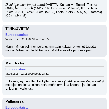
(Sähköpostiosoite poistettu)
@VIITTA: Kustaa V - Ruotsi: Tanska 
(401k, 54), Englanti (1441k, 19, 1 satama), Wales (0, 89), Pohjois-
Ruotsi (5k, 1), Keski-Ruotsi (5k, 2), Etelä-Ruotsi (250k, 5, 1 satama) 
(0,2k, +34k, 5)
T@IK@VIITTA
Eurooppataisto
Viesti 1312 - 02.11.2009 klo 19:40:35
Nonni. Minun pelini on pelattu, nimittäin kukaan ei voinut tuurata 
minua. Mitään ei ole tehtävissä. Moikka kaikille ja onnea peliin!
Mac Ducky
Eurooppataisto
Viesti 1313 - 02.11.2009 klo 20:24:31
Pullaseni, nyt sinulla olisi kyllä hyvä aika 
(Sähköpostiosoite poistettu)
menojen ansiosta, alkaa keräämään armeijaa kasaan, ja aloittaa 
Enklannin valloitus.
Pullasorsa
Eurooppataisto