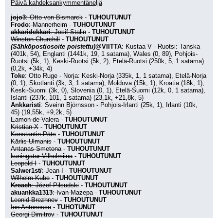
Päivä kahdeksankymmentäneljä
jojo3
: Otto von Bismarck
 - 
TUHOUTUNUT
Frodo
: Mannerheim
 - 
TUHOUTUNUT
akkaridekkari
: Josif Stalin
 - 
TUHOUTUNUT
Winston Churchill
 - 
TUHOUTUNUT
(Sähköpostiosoite poistettu)
@VIITTA
: Kustaa V - Ruotsi: Tanska 
(401k, 54), Englanti (1441k, 19, 1 satama), Wales (0, 89), Pohjois-
Ruotsi (5k, 1), Keski-Ruotsi (5k, 2), Etelä-Ruotsi (250k, 5, 1 satama) 
(0,2k, +34k, 4)
Toke
: Otto Ruge - Norja: Keski-Norja (335k, 1, 1 satama), Etelä-Norja 
(0, 1), Skotlanti (3k, 3, 1 satama), Moldova (15k, 1), Kroatia (18k, 1), 
Keski-Suomi (3k, 0), Slovenia (0, 1), Etelä-Suomi (12k, 0, 1 satama), 
Islanti (237k, 101, 1 satama) (23,1k, +21,8k, 5)
Ankkaristi
: Sveinn Björnsson - Pohjois-Irlanti (25k, 1), Irlanti (10k, 
45) (19,55k, +9,2k, 5)
Eamon de Valera
 - 
TUHOUTUNUT
Kristian X
 - 
TUHOUTUNUT
Konstantin Päts
 - 
TUHOUTUNUT
Kārlis Ulmanis
 - 
TUHOUTUNUT
Antanas Smetona
 - 
TUHOUTUNUT
kuningatar Vilhelmiina
 - 
TUHOUTUNUT
Leopold I
 - 
TUHOUTUNUT
Salwer1st/
: Jean I
 - 
TUHOUTUNUT
Wilhelm Kube
 - 
TUHOUTUNUT
Kreach
: Józef Piłsudski
 - 
TUHOUTUNUT
akuankka1313
: Ivan Mazepa
 - 
TUHOUTUNUT
Leonid Brezhnev
 - 
TUHOUTUNUT
Ion Antonescu
 - 
TUHOTUNUT
Georgi Dimitrov
 - 
TUHOUTUNUT