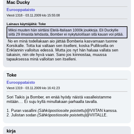
Mac Ducky
Eurooppataisto
Viesti 1318 - 03.11.2009 klo 15:55:08
Lainaus käyttäjältä: Toke
Miksi muuten hän siirtäisi Etelä-Italiaan 1000k joukkoja. Eli Duckylle 
siitä 29 ilmaista tehdasta, Bomber ei nykytuloillaan sitä kauan voi pitää.
 No en minä todellakaan aio jättää Bomberia kasvamaan tuonne 
Korsikalle. Totta kai valtaan sen itselleni, koska Pulliksella on 
Enklannin valloitus edessä. Mutta jos nyt hän haluaa vallata sen 
takaisin, niin ole hyvä vaan. Sano jos kiinnostaa, muussa 
tapauksessa minä valloitan sen itselleni.
Toke
Eurooppataisto
Viesti 1319 - 03.11.2009 klo 16:41:23
Sori Taikis ja Bomber, en enää hyödy näistä vasalleistamme 
mitään.... Ei suju kyllä minullakaan parhaalla tavalla.
1. Puran vasallini 
(Sähköpostiosoite poistettu)
@VIITAN kanssa.
2. Julistan sodan 
(Sähköpostiosoite poistettu)
@VIITALLE.
kirja