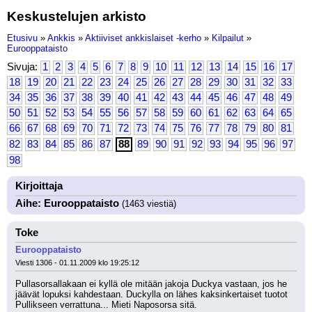
Keskustelujen arkisto
Etusivu
»
Ankkis
»
Aktiiviset ankkislaiset -kerho
»
Kilpailut
»
Eurooppataisto
Sivuja:
1
2
3
4
5
6
7
8
9
10
11
12
13
14
15
16
17
18
19
20
21
22
23
24
25
26
27
28
29
30
31
32
33
34
35
36
37
38
39
40
41
42
43
44
45
46
47
48
49
50
51
52
53
54
55
56
57
58
59
60
61
62
63
64
65
66
67
68
69
70
71
72
73
74
75
76
77
78
79
80
81
82
83
84
85
86
87
88
89
90
91
92
93
94
95
96
97
98
Kirjoittaja
Aihe: Eurooppataisto
(1463 viestiä)
Toke
Eurooppataisto
Viesti 1306 - 01.11.2009 klo 19:25:12
Pullasorsallakaan ei kyllä ole mitään jakoja Duckya vastaan, jos he 
jäävät lopuksi kahdestaan. Duckylla on lähes kaksinkertaiset tuotot 
Pullikseen verrattuna... Mieti Naposorsa sitä.