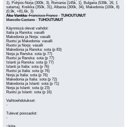
1), Pohjois-Norja (300k, 3), Romania (145k, 1), Bulgaria (539k, 26, 1 
satama), Kreikka (350k, 31), Albania (300k, 34), Makedonia (100k, 8) 
(0,9k, +81,6k, 3)
Aku Vankka
: Francisco Franco
 - 
TUHOUTUNUT
Marcello Caetano
 - 
TUHOUTUNUT
Käynnissä olevat vaihdot:
Italia ja Ranska: vasalli
Makedonia ja Norja: vasalli
Ruotsi ja Makedonia: vasalli
Ruotsi ja Norja: vasalli
Makedonia ja Ranska: sota (p 83)
Norja ja Ranska: sota (p 77)
Ruotsi ja Ranska: sota (p 77)
Islanti ja Ranska: sota (p 77)
Islanti ja Italia: sota (p 76)
Ruotsi ja Italia: sota (p 76)
Norja ja Italia: sota (p 76)
Makedonia ja Italia: sota (p 72)
Makedonia ja Islanti: sota (p 71)
Norja ja Islanti: sota (p 23)
Ruotsi ja Islanti: sota (p 16)
Vaihtoehdotukset:
-
Tulevat poissaolot:
-
~kirja