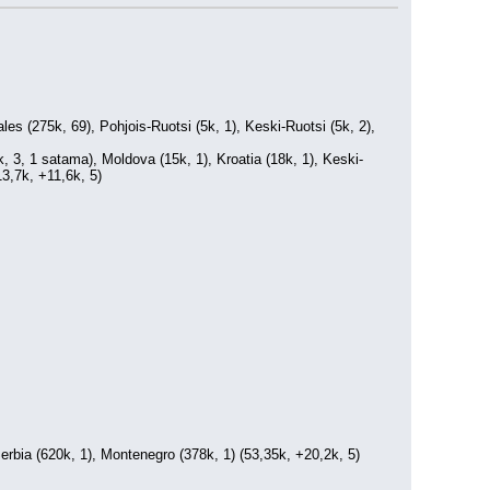
es (275k, 69), Pohjois-Ruotsi (5k, 1), Keski-Ruotsi (5k, 2), 
3k, 3, 1 satama), Moldova (15k, 1), Kroatia (18k, 1), Keski-
13,7k, +11,6k, 5)
 Serbia (620k, 1), Montenegro (378k, 1) (53,35k, +20,2k, 5)