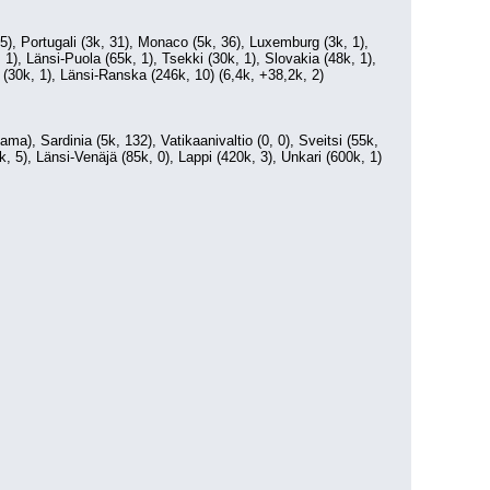
), Portugali (3k, 31), Monaco (5k, 36), Luxemburg (3k, 1), 
), Länsi-Puola (65k, 1), Tsekki (30k, 1), Slovakia (48k, 1), 
ä (30k, 1), Länsi-Ranska (246k, 10) (6,4k, +38,2k, 2)
tama), Sardinia (5k, 132), Vatikaanivaltio (0, 0), Sveitsi (55k, 
, 5), Länsi-Venäjä (85k, 0), Lappi (420k, 3), Unkari (600k, 1) 