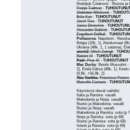
Rodoljub Čolaković - Bosnia ja 
Franjo Tuđman
 - 
TUHOUTUNU
Slobodan Milošević
 - 
TUHOUT
Béla Kun
 - 
TUHOUTUNUT
Jozef Tiso
 - 
TUHOUTUNUT
Janez Drnovšek
 - 
TUHOUTUN
Alexander Dubček
 - 
TUHOUTU
Engelbert Dollfuß
 - 
TUHOUTUN
Pullasorsa
: Napoleon - Ranska:
Belgia (10k, 1), Alankomaat (8k,
Ukraina (48k, 1, 1 satama), Etel
wierii2
: Ulrich Zwingli
 - 
TUHOU
Rainier III
 - 
TUHOUTUNUT
Padi
: Pius XI
 - 
TUHOUTUNUT
Mac Ducky
: Benito Mussolini - 
2), Etelä-Saksa (48k, 1), Keski-
(0,8k, +56,8k, 2)
Aku Vankka
: Francisco Franco
Marcello Caetano
 - 
TUHOUTUN
Käynnissä olevat vaihdot:
Italia ja Ranska: vasalli
Makedonia ja Norja: vasalli
Ruotsi ja Makedonia: vasalli
Ruotsi ja Norja: vasalli
Makedonia ja Ranska: sota (p 7
Norja ja Ranska: sota (p 69)
Ruotsi ja Ranska: sota (p 69)
Islanti ja Ranska: sota (p 69)
Islanti ja Italia: sota (p 66)