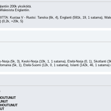
lantiin 200k yksiköitä.
 Walesista Englantiin.
ITTA: Kustaa V - Ruotsi: Tanska (6k, 4), Englanti (591k, 19, 1 satama), Wales 
) (0,2k, +20k, 5)
.
-Norja (5k, 3), Keski-Norja (10k, 1, 1 satama), Etelä-Norja (0, 1), Skotlanti (3
Romania (5k, 1), Etelä-Suomi (12k, 0, 1 satama), Islanti (142k, 46, 1 satama) 
ä
HOUTUNUT
UNUT
UHOUTUNUT
UT