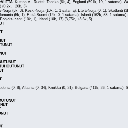
VIITTA
: Kustaa V - Ruotsi: Tanska (6k, 4), Englanti (591k, 19, 1 satama), Wal
) (0,2k, +20k, 3)
s-Norja (5k, 3), Keski-Norja (10k, 1, 1 satama), Etelä-Norja (0, 1), Skotlanti (
Romania (5k, 1), Etelä-Suomi (12k, 0, 1 satama), Islanti (162k, 53, 1 satama) 
ohjois-Irlanti (10k, 1), Irlanti (10k, 17) (3,75k, +3,6k, 5)
UT
UT
NUT
TUNUT
NUT
OUTUNUT
TUHOUTUNUT
UT
T
edonia (0, 8), Albania (0, 34), Kreikka (0, 31), Bulgaria (411k, 26, 1 satama),
OUTUNUT
UNUT
T
UNUT
UT