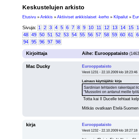
Keskustelujen arkisto
Etusivu
»
Ankkis
»
Aktiiviset ankkislaiset -kerho
»
Kilpailut
»
Eur
Sivuja:
1
2
3
4
5
6
7
8
9
10
11
12
13
14
15
1
48
49
50
51
52
53
54
55
56
57
58
59
60
61
6
94
95
96
97
98
Kirjoittaja
Aihe: Eurooppataisto
(1463
Mac Ducky
Eurooppataisto
Viesti 1231 - 22.10.2009 klo 18:23:46
Lainaus käyttäjältä: kirja
Sardinian tehtaiden rakentajat il
"Mussolini on antanut meille työ
 Totta kai Il Ducelle tehtaat kelp
Mitkäs ovatkaan Etelä-Suomen 
kirja
Eurooppataisto
Viesti 1232 - 22.10.2009 klo 18:27:18