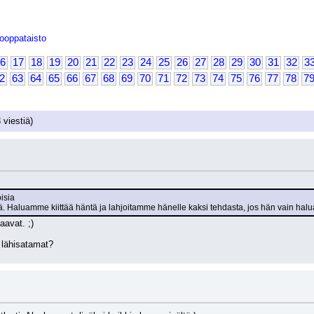
ooppataisto
6
17
18
19
20
21
22
23
24
25
26
27
28
29
30
31
32
3
2
63
64
65
66
67
68
69
70
71
72
73
74
75
76
77
78
7
 viestiä)
oisia
tä. Haluamme kiittää häntä ja lahjoitamme hänelle kaksi tehdasta, jos hän vain halu
aavat. ;) 
lähisatamat?