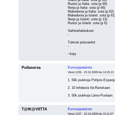
Ruotsi ja Italia: sota (p 66)
Norja ja Italia: sota (p 66)
Makedonia ja Italia: sota (p 62)
Makedonia ja Islanti: sota (p 61
Norja ja Islanti: sota (p 13)
Ruotsi ja Islanti: sota (p 6)
Vaihtoehdotukset:
-
Tulevat poissaolot:
-
~kirja
Pullasorsa
Eurooppataisto
Viesti 1236 - 23.10.2009 klo 14:26:13
1. 50k joukkoja Pohjois-Espanj
2. 10 tehdasta Itä-Ranskaan. 
3. 50k joukkoja Länsi-Puolaan.
T@IK@VIITTA
Eurooppataisto
Viesti 1237 - 23.10.2009 klo 15:11:07