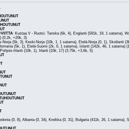
ä
HOUTUNUT
UNUT
UHOUTUNUT
UT
VIITTA
: Kustaa V - Ruotsi: Tanska (6k, 4), Englanti (591k, 19, 1 satama), Wal
) (0,2k, +20k, 3)
s-Norja (5k, 3), Keski-Norja (10k, 1, 1 satama), Etelä-Norja (0, 1), Skotlanti (
Romania (5k, 1), Etelä-Suomi (2k, 0, 1 satama), Islanti (142k, 46, 1 satama) (
ohjois-Irlanti (10k, 1), Irlanti (10k, 17) (3,75k, +3,6k, 5)
UT
UT
NUT
TUNUT
NUT
OUTUNUT
TUHOUTUNUT
UT
T
edonia (0, 8), Albania (0, 34), Kreikka (0, 31), Bulgaria (411k, 26, 1 satama),
OUTUNUT