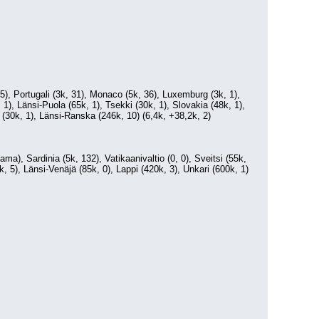
), Portugali (3k, 31), Monaco (5k, 36), Luxemburg (3k, 1), 
), Länsi-Puola (65k, 1), Tsekki (30k, 1), Slovakia (48k, 1), 
ä (30k, 1), Länsi-Ranska (246k, 10) (6,4k, +38,2k, 2)
tama), Sardinia (5k, 132), Vatikaanivaltio (0, 0), Sveitsi (55k, 
, 5), Länsi-Venäjä (85k, 0), Lappi (420k, 3), Unkari (600k, 1) 