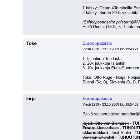
1.käsky: Ostan 40k rahoilla Eng
2.käsky: Siirrän 200k yksiköitä
(Sähköpostiosoite poistettu)
@VI
Etelä-Ruotsi (150k, 5, 1 satama
Toke
Eurooppataisto
Viesti 1238 - 23.10.2009 klo 19:43:21
1. Islantiin 7 tehdasta.
2. 20k joukkoja Islantiin.
3. 10k joukkoja Etelä-Suomeen
Toke: Otto Ruge - Norja: Pohjois
Suomi (3k, 0), Slovenia (0, 1), 
kirja
Eurooppataisto
Viesti 1239 - 23.10.2009 klo 19:54:32
Päivä seitsemänkymmentänelj
jojo3
: Otto von Bismarck
 - 
TU
Frodo
: Mannerheim
 - 
TUHOUT
akkaridekkari
: Josif Stalin
 - 
T
Winston Churchill
 - 
TUHOUTUN