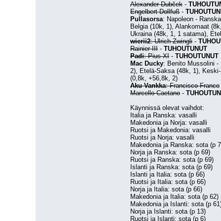
Alexander Dubček
 - 
TUHOUTU
Engelbert Dollfuß
 - 
TUHOUTUN
Pullasorsa
: Napoleon - Ranska:
Belgia (10k, 1), Alankomaat (8k,
Ukraina (48k, 1, 1 satama), Etel
wierii2
: Ulrich Zwingli
 - 
TUHOU
Rainier III
 - 
TUHOUTUNUT
Padi
: Pius XI
 - 
TUHOUTUNUT
Mac Ducky
: Benito Mussolini - 
2), Etelä-Saksa (48k, 1), Keski-
(0,8k, +56,8k, 2)
Aku Vankka
: Francisco Franco
Marcello Caetano
 - 
TUHOUTUN
Käynnissä olevat vaihdot:
Italia ja Ranska: vasalli
Makedonia ja Norja: vasalli
Ruotsi ja Makedonia: vasalli
Ruotsi ja Norja: vasalli
Makedonia ja Ranska: sota (p 7
Norja ja Ranska: sota (p 69)
Ruotsi ja Ranska: sota (p 69)
Islanti ja Ranska: sota (p 69)
Islanti ja Italia: sota (p 66)
Ruotsi ja Italia: sota (p 66)
Norja ja Italia: sota (p 66)
Makedonia ja Italia: sota (p 62)
Makedonia ja Islanti: sota (p 61
Norja ja Islanti: sota (p 13)
Ruotsi ja Islanti: sota (p 6)