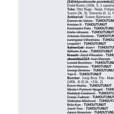
(Sähköpostiosoite poistettu)
@
Etelä-Ruotsi (150k, 5, 1 satama
Toke
: Otto Ruge - Norja: Pohjoi
Suomi (3k, 0), Slovenia (0, 1), 
Ankkaristi
: Sveinn Björnsson - P
Eamon de Valera
 - 
TUHOUTUN
Kristian X
 - 
TUHOUTUNUT
Konstantin Päts
 - 
TUHOUTUN
Kārlis Ulmanis
 - 
TUHOUTUNUT
Antanas Smetona
 - 
TUHOUTU
kuningatar Vilhelmiina
 - 
TUHOU
Leopold I
 - 
TUHOUTUNUT
Salwer1st/
: Jean I
 - 
TUHOUTU
Wilhelm Kube
 - 
TUHOUTUNUT
Kreach
: Józef Piłsudski
 - 
TUH
akuankka1313
: Ivan Mazepa
 - 
Leonid Brezhnev
 - 
TUHOUTUN
Ion Antonescu
 - 
TUHOTUNUT
Georgi Dimitrov
 - 
TUHOUTUNU
Yrjö II
 - 
TUHOUTUNUT
Bomber
: Josip Broz Tito - Mak
(190k, 4) (0,1k, +21k, 2)
Enver Hoxha
 - 
TUHOUTUNUT
Nikola I Petrović-Njegoš
 - 
TUH
Rodoljub Čolaković
 - 
TUHOUT
Franjo Tuđman
 - 
TUHOUTUNU
Slobodan Milošević
 - 
TUHOUT
Béla Kun
 - 
TUHOUTUNUT
Jozef Tiso
 - 
TUHOUTUNUT
Janez Drnovšek
 - 
TUHOUTUN