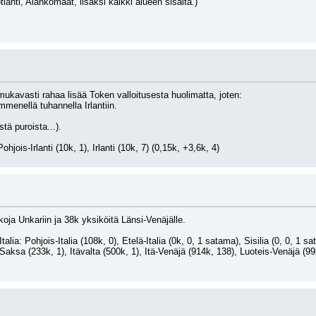
tlanti, Alankomaat, lisäksi kaikki alueen sisältä.)
s mukavasti rahaa lisää Token valloitusesta huolimatta, joten:
enellä tuhannella Irlantiin.
tä puroista...).
hjois-Irlanti (10k, 1), Irlanti (10k, 7) (0,15k, +3,6k, 4)
oja Unkariin ja 38k yksiköitä Länsi-Venäjälle.
Italia: Pohjois-Italia (108k, 0), Etelä-Italia (0k, 0, 1 satama), Sisilia (0, 0, 1 sa
Saksa (233k, 1), Itävalta (500k, 1), Itä-Venäjä (914k, 138), Luoteis-Venäjä (99k