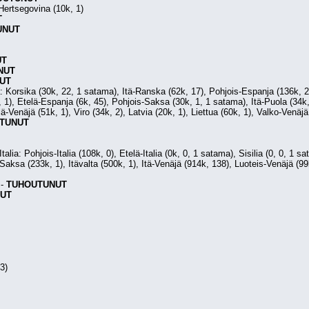
Hertsegovina (10k, 1)
T
UNUT
UT
NUT
UT
 Korsika (30k, 22, 1 satama), Itä-Ranska (62k, 17), Pohjois-Espanja (136k, 25
 1), Etelä-Espanja (6k, 45), Pohjois-Saksa (30k, 1, 1 satama), Itä-Puola (34k, 1
ä-Venäjä (51k, 1), Viro (34k, 2), Latvia (20k, 1), Liettua (60k, 1), Valko-Venäj
TUNUT
Italia: Pohjois-Italia (108k, 0), Etelä-Italia (0k, 0, 1 satama), Sisilia (0, 0, 1 sa
Saksa (233k, 1), Itävalta (500k, 1), Itä-Venäjä (914k, 138), Luoteis-Venäjä (99k
 - 
TUHOUTUNUT
UT
3)