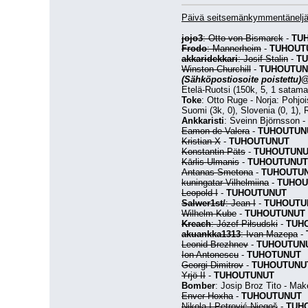
Päivä seitsemänkymmentänelj
jojo3
: Otto von Bismarck
 - 
TU
Frodo
: Mannerheim
 - 
TUHOUT
akkaridekkari
: Josif Stalin
 - 
T
Winston Churchill
 - 
TUHOUTUN
(Sähköpostiosoite poistettu)
@
Etelä-Ruotsi (150k, 5, 1 satama
Toke
: Otto Ruge - Norja: Pohjoi
Suomi (3k, 0), Slovenia (0, 1), 
Ankkaristi
: Sveinn Björnsson - P
Eamon de Valera
 - 
TUHOUTUN
Kristian X
 - 
TUHOUTUNUT
Konstantin Päts
 - 
TUHOUTUN
Kārlis Ulmanis
 - 
TUHOUTUNUT
Antanas Smetona
 - 
TUHOUTU
kuningatar Vilhelmiina
 - 
TUHOU
Leopold I
 - 
TUHOUTUNUT
Salwer1st/
: Jean I
 - 
TUHOUTU
Wilhelm Kube
 - 
TUHOUTUNUT
Kreach
: Józef Piłsudski
 - 
TUH
akuankka1313
: Ivan Mazepa
 - 
Leonid Brezhnev
 - 
TUHOUTUN
Ion Antonescu
 - 
TUHOTUNUT
Georgi Dimitrov
 - 
TUHOUTUNU
Yrjö II
 - 
TUHOUTUNUT
Bomber
: Josip Broz Tito - Mak
Enver Hoxha
 - 
TUHOUTUNUT
Nikola I Petrović-Njegoš
 - 
TUH