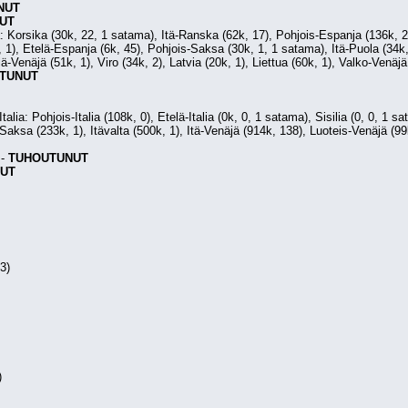
NUT
UT
 Korsika (30k, 22, 1 satama), Itä-Ranska (62k, 17), Pohjois-Espanja (136k, 25
 1), Etelä-Espanja (6k, 45), Pohjois-Saksa (30k, 1, 1 satama), Itä-Puola (34k, 1
ä-Venäjä (51k, 1), Viro (34k, 2), Latvia (20k, 1), Liettua (60k, 1), Valko-Venäj
TUNUT
Italia: Pohjois-Italia (108k, 0), Etelä-Italia (0k, 0, 1 satama), Sisilia (0, 0, 1 sa
Saksa (233k, 1), Itävalta (500k, 1), Itä-Venäjä (914k, 138), Luoteis-Venäjä (99k
 - 
TUHOUTUNUT
UT
3)
)