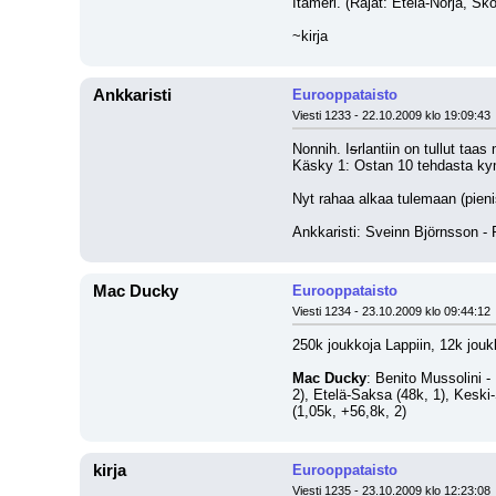
Itämeri. (Rajat: Etelä-Norja, Sko
~kirja
Ankkaristi
Eurooppataisto
Viesti 1233 - 22.10.2009 klo 19:09:43
Nonnih. I
s
rlantiin on tullut taa
Käsky 1: Ostan 10 tehdasta kymm
Nyt rahaa alkaa tulemaan (pienis
Ankkaristi: Sveinn Björnsson - Po
Mac Ducky
Eurooppataisto
Viesti 1234 - 23.10.2009 klo 09:44:12
250k joukkoja Lappiin, 12k joukk
Mac Ducky
: Benito Mussolini - 
2), Etelä-Saksa (48k, 1), Keski-
(1,05k, +56,8k, 2)
kirja
Eurooppataisto
Viesti 1235 - 23.10.2009 klo 12:23:08