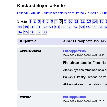
Keskustelujen arkisto
Etusivu
»
Ankkis
»
Aktiiviset ankkislaiset -kerho
»
Kilpailut
»
Eur
Sivuja:
1
2
3
4
5
6
7
8
9
10
11
12
13
14
15
48
49
50
51
52
53
54
55
56
57
58
59
60
61
6
94
95
96
97
98
Kirjoittaja
Aihe: Eurooppataisto
(1463
akkaridekkari
Eurooppataisto
Viesti 106 - 10.08.2009 klo 09:46:38
Elä turhaan hättäele, Froto. Nu
Aloitan nyt ensimmäisen salaisi
Päivän 1. käsky: Tehdas Itä-Ve
Akkaridekkari
: Josif Stalin - V
wierii2
Eurooppataisto
Viesti 107 - 10.08.2009 klo 09:47:10