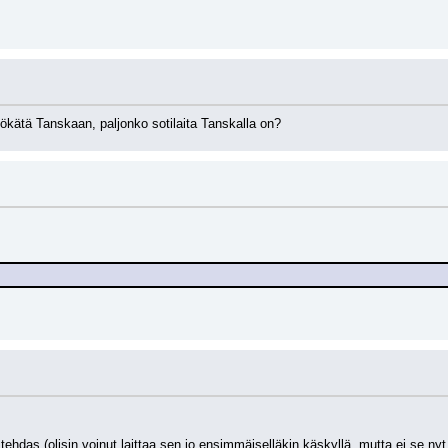
ökätä Tanskaan, paljonko sotilaita Tanskalla on?
 tehdas (olisin voinut laittaa sen jo ensimmäiselläkin käskyllä, mutta ei se nyt 