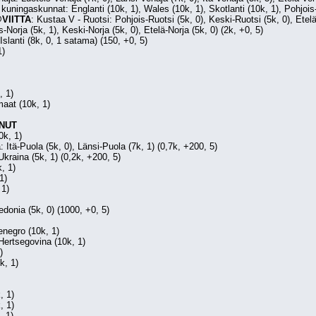
kuningaskunnat: Englanti (10k, 1), Wales (10k, 1), Skotlanti (10k, 1), Pohjois-I
VIITTA
: Kustaa V - Ruotsi: Pohjois-Ruotsi (5k, 0), Keski-Ruotsi (5k, 0), Etelä
-Norja (5k, 1), Keski-Norja (5k, 0), Etelä-Norja (5k, 0) (2k, +0, 5)
Islanti (8k, 0, 1 satama) (150, +0, 5)
1)
, 1)
maat (10k, 1)
NUT
0k, 1)
: Itä-Puola (5k, 0), Länsi-Puola (7k, 1) (0,7k, +200, 5)
kraina (5k, 1) (0,2k, +200, 5)
, 1)
1)
 1)
edonia (5k, 0) (1000, +0, 5)
enegro (10k, 1)
Hertsegovina (10k, 1)
)
k, 1)
, 1)
, 1)
, 1)