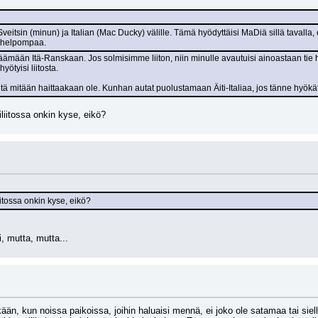
 Sveitsin (minun) ja Italian (Mac Ducky) välille. Tämä hyödyttäisi MaDiä sillä tavalla
i helpompaa.
yötyisi liitosta.
iitä mitään haittaakaan ole. Kunhan autat puolustamaan Äiti-Italiaa, jos tänne hyökä
iliitossa onkin kyse, eikö?
liitossa onkin kyse, eikö?
, mutta, mutta...
ään, kun noissa paikoissa, joihin haluaisi mennä, ei joko ole satamaa tai siel