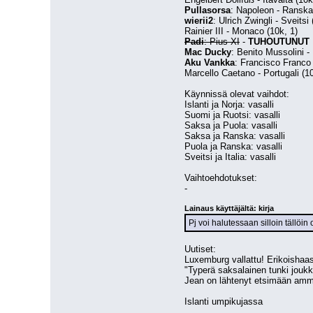
Pullasorsa
: Napoleon - Ranska:
wierii2
: Ulrich Zwingli - Sveitsi 
Rainier III - Monaco (10k, 1)
Padi
: Pius XI
 - 
TUHOUTUNUT
Mac Ducky
: Benito Mussolini - 
Aku Vankka
: Francisco Franco 
Marcello Caetano - Portugali (10
Käynnissä olevat vaihdot:
Islanti ja Norja: vasalli
Suomi ja Ruotsi: vasalli
Saksa ja Puola: vasalli
Saksa ja Ranska: vasalli
Puola ja Ranska: vasalli
Sveitsi ja Italia: vasalli
Vaihtoehdotukset:
-
Lainaus käyttäjältä: kirja
Pj voi halutessaan silloin tällöin
Uutiset:
Luxemburg vallattu! Erikoishaast
"Typerä saksalainen tunki joukk
Jean on lähtenyt etsimään amm
Islanti umpikujassa