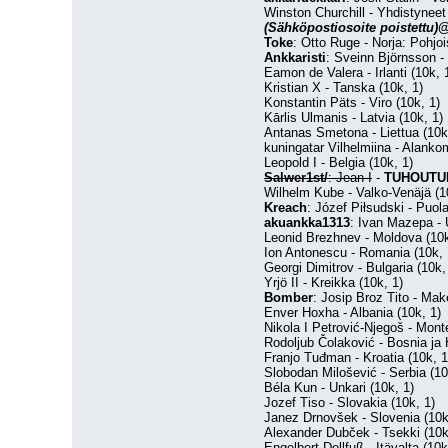
Winston Churchill - Yhdistyneet 
(Sähköpostiosoite poistettu)
@
Toke
: Otto Ruge - Norja: Pohjois
Ankkaristi
: Sveinn Björnsson - 
Eamon de Valera - Irlanti (10k, 
Kristian X - Tanska (10k, 1)
Konstantin Päts - Viro (10k, 1)
Kārlis Ulmanis - Latvia (10k, 1)
Antanas Smetona - Liettua (10k
kuningatar Vilhelmiina - Alanko
Leopold I - Belgia (10k, 1)
Salwer1st/
: Jean I
 - 
TUHOUTU
Wilhelm Kube - Valko-Venäjä (1
Kreach
: Józef Piłsudski - Puola
akuankka1313
: Ivan Mazepa - U
Leonid Brezhnev - Moldova (10k
Ion Antonescu - Romania (10k, 
Georgi Dimitrov - Bulgaria (10k,
Yrjö II - Kreikka (10k, 1)
Bomber
: Josip Broz Tito - Mak
Enver Hoxha - Albania (10k, 1)
Nikola I Petrović-Njegoš - Mont
Rodoljub Čolaković - Bosnia ja 
Franjo Tuđman - Kroatia (10k, 1
Slobodan Milošević - Serbia (10
Béla Kun - Unkari (10k, 1)
Jozef Tiso - Slovakia (10k, 1)
Janez Drnovšek - Slovenia (10k
Alexander Dubček - Tsekki (10k
Engelbert Dollfuß - Itävalta (10k