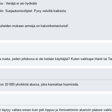
a - Venäjä ei aio hyökätä
n. Suojautumisohjeet: Pysy selvillä kaikesta.
puheiden mukaan armeija on kaksinkertaistunut!
a maita, joiden johdossa ei ole ketään käyttäjää? Kuten vaikkapa Irlanti tai T
n on 10 000 yksikköä alussa, joka kannattaa huomioida.
et täytyy vallata ennen kuin peli loppuu ja ihmisettömiin alueisiin pääsee vaikka