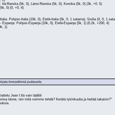
 Itä-Ranska (5k, 0), Länsi-Ranska (5k, 0), Korsika (5k, 0) (3k, +0, 5)
(6k, 0) (0, +0, 4)
Italia: Pohjois-Italia (10k, 0), Etelä-Italia (5k, 0, 1 satama), Sisilia (0, 0, 1 sat
- Espanja: Pohjois-Espanja (10k, 0), Etelä-Espanja (5k, 1) (0,2k, +200, 4)
k, 1)
 ohjata ihmisettömiä joukkueita.
attelu Jean I:ltä vain täällä!
onsa tänne, niin mitä voimme tehdä? Kerätä tykinkuulia ja heitää takaisin?"
uksia.