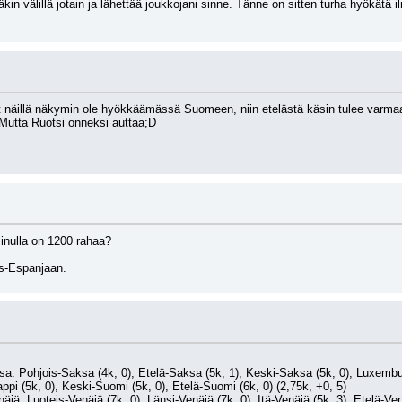
kin välillä jotain ja lähettää joukkojani sinne. Tänne on sitten turha hyökätä 
ät näillä näkymin ole hyökkäämässä Suomeen, niin etelästä käsin tulee varma
ä. Mutta Ruotsi onneksi auttaa;D
inulla on 1200 rahaa?
is-Espanjaan.
a: Pohjois-Saksa (4k, 0), Etelä-Saksa (5k, 1), Keski-Saksa (5k, 0), Luxembur
pi (5k, 0), Keski-Suomi (5k, 0), Etelä-Suomi (6k, 0) (2,75k, +0, 5)
enäjä: Luoteis-Venäjä (7k, 0), Länsi-Venäjä (7k, 0), Itä-Venäjä (5k, 3), Etelä-Ve