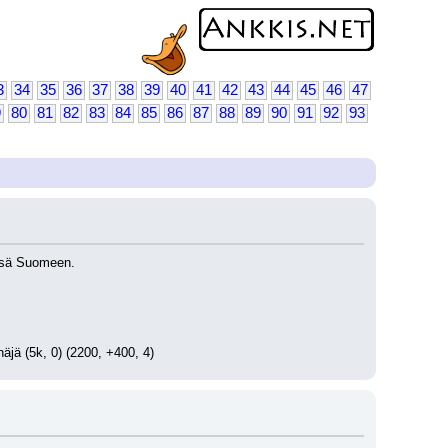
3
34
35
36
37
38
39
40
41
42
43
44
45
46
47
9
80
81
82
83
84
85
86
87
88
89
90
91
92
93
ässä Suomeen.
näjä (5k, 0) (2200, +400, 4)