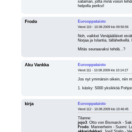
sataman, jotta minä voisin tehdä
helpolla periksi!
Frodo
Eurooppataisto
Viesti 110 - 10.08.2009 klo 09:56:56
Noh, vaikkei Venäjääläiset eiv
Norjaa ja Islantia, tällähetkell
Mitäs seuraavaksi tehdä...?
Aku Vankka
Eurooppataisto
Viesti 111 - 10.08.2009 klo 10:14:27
Jos nyt ymmärsin oikein, niin m
1. käsky: 5000 yksikköä Pohjo
kirja
Eurooppataisto
Viesti 112 - 10.08.2009 klo 10:46:45
Tilanne:
jojo3
: Otto von Bismarck - Saks
Frodo
: Mannerheim - Suomi: Lap
akkaridekkari
: Josif Stalin - V