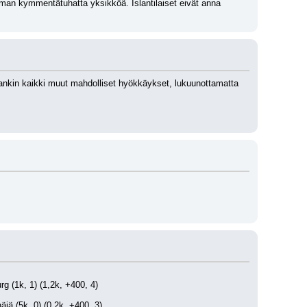
ilman kymmentätuhatta yksikköä. Islantilaiset eivät anna 
ankin kaikki muut mahdolliset hyökkäykset, lukuunottamatta 
g (1k, 1) (1,2k, +400, 4)
näjä (5k, 0) (0,2k, +400, 3)