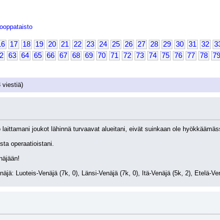
ooppataisto
16
17
18
19
20
21
22
23
24
25
26
27
28
29
30
31
32
3
2
63
64
65
66
67
68
69
70
71
72
73
74
75
76
77
78
7
 viestiä)
o laittamani joukot lähinnä turvaavat alueitani, eivät suinkaan ole hyökkääm
sta operaatioistani.
näjään!
enäjä: Luoteis-Venäjä (7k, 0), Länsi-Venäjä (7k, 0), Itä-Venäjä (5k, 2), Etelä-Ve