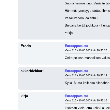
Suomi hermostunut Venäjän taki
Hämmästyneisyys tarttuu ihmisii
Vasalliverkko laajentuu
Bulgaria kerää joukkoja - Huhu
~kirja
Frodo
Eurooppataisto
Viesti 113 - 10.08.2009 klo 10:55:25
Onko pelissä mahdollista vallat
akkaridekkari
Eurooppataisto
Viesti 114 - 10.08.2009 klo 10:56:19
Kyllä. Mutta kaikissa niissähä
kirja
Eurooppataisto
Viesti 115 - 10.08.2009 klo 10:57:16
Lisätään vielä, että kaikki alue