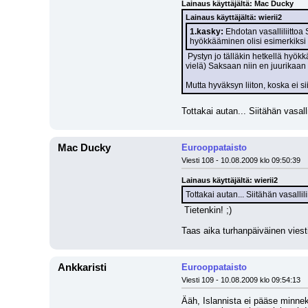
Lainaus käyttäjältä: Mac Ducky
Lainaus käyttäjältä: wierii2
1.kasky:
 Ehdotan vasalliliittoa
hyökkääminen olisi esimerkiks
 Pystyn jo tälläkin hetkellä hyökkäämään Itä-Ranskaan. Jos solmisimme liiton, niin minulle avautuisi ainoastaan tie hyökätä Saksaan. Ja, koska en ole hyökkäämässä (ainakaan 
vielä) Saksaan niin en juurikaan h
Mutta hyväksyn liiton, koska ei s
Tottakai autan... Siitähän vasall
Mac Ducky
Eurooppataisto
Viesti 108 - 10.08.2009 klo 09:50:39
Lainaus käyttäjältä: wierii2
Tottakai autan... Siitähän vasalli
 Tietenkin! ;) 
Taas aika turhanpäiväinen viesti
Ankkaristi
Eurooppataisto
Viesti 109 - 10.08.2009 klo 09:54:13
Ääh, Islannista ei pääse minnek