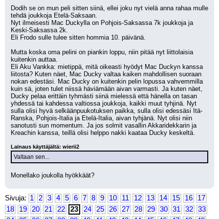
Dodih se on mun peli sitten siinä, ellei joku nyt vielä anna rahaa mulle 
tehdä joukkoja Etelä-Saksaan.
Nyt ilmeisesti Mac Duckylla on Pohjois-Saksassa 7k joukkoja ja 
Keski-Saksassa 2k.
Eli Frodo sulle tulee sitten hommia 10. päivänä.
Mutta koska oma pelini on piankin loppu, niin pitää nyt liittolaisia 
kuitenkin auttaa.
Eli Aku Vankka: mietippä, mitä oikeasti hyödyt Mac Duckyn kanssa 
liitosta? Kuten näet, Mac Ducky valtaa kaiken mahdollisen suoraan 
nokan edestäsi. Mac Ducky on kuitenkin pelin lopussa vahvemmilla 
kuin sä, joten tulet niissä häviämään aivan varmasti. Ja kuten näet, 
Ducky pelaa erittäin tyhmästi siinä mielessä että hänella on tasan 
yhdessä tai kahdessa valtiossa joukkoja, kaikki muut tyhjinä. Nyt 
sulla olisi hyvä selkäänpuukotuksen paikka, sulla olisi edessäsi Itä-
Ranska, Pohjois-Italia ja Etelä-Italia, aivan tyhjänä. Nyt olisi niin 
sanotusti sun momentum. Ja jos solmit vasallin Akkaridekkarin ja 
Kreachin kanssa, teillä olisi helppo nakki kaataa Ducky keskeltä.
Lainaus käyttäjältä: wierii2
Valtaan sen...
Monellako joukolla hyökkäät?
Sivuja:
1
2
3
4
5
6
7
8
9
10
11
12
13
14
15
16
17
18
19
20
21
22
23
24
25
26
27
28
29
30
31
32
33