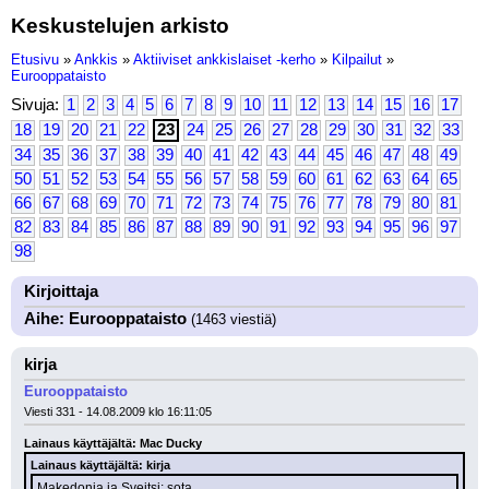
Keskustelujen arkisto
Etusivu
»
Ankkis
»
Aktiiviset ankkislaiset -kerho
»
Kilpailut
»
Eurooppataisto
Sivuja:
1
2
3
4
5
6
7
8
9
10
11
12
13
14
15
16
17
18
19
20
21
22
23
24
25
26
27
28
29
30
31
32
33
34
35
36
37
38
39
40
41
42
43
44
45
46
47
48
49
50
51
52
53
54
55
56
57
58
59
60
61
62
63
64
65
66
67
68
69
70
71
72
73
74
75
76
77
78
79
80
81
82
83
84
85
86
87
88
89
90
91
92
93
94
95
96
97
98
Kirjoittaja
Aihe: Eurooppataisto
(1463 viestiä)
kirja
Eurooppataisto
Viesti 331 - 14.08.2009 klo 16:11:05
Lainaus käyttäjältä: Mac Ducky
Lainaus käyttäjältä: kirja
Makedonia ja Sveitsi: sota