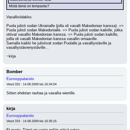
 Mistä tämä on tempaistu?
Vasalliviidakko.
Puola julisti sodan Ukrainalle (jolla oli vasalli Makedonian kanssa). => 
Puola julisti sodan Makedonialle. => Puola julisti sodan kaikille, jotka 
ottivat vasallin Makedonian kanssa. => Puola julisti sodan kaikille, 
joilla oli vasalli Makedonian kanssa vasallin omaaville.
Samalla kaikki he julistivat sodan Puolalle ja vasalliystäville ja 
vasalliystävienystäville...
~kirja
Bomber
Eurooppataisto
Viesti 332 - 14.08.2009 klo 16:34:04
Sitten ehdotan rauhaa ja vasallia wieriille.
kirja
Eurooppataisto
Viesti 333 - 14.08.2009 klo 16:36:15
Et pysty. Tämä on vasta neljäs päivä sotaa.