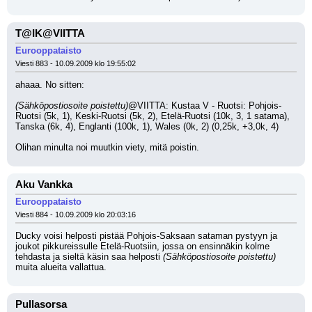
T@IK@VIITTA
Eurooppataisto
Viesti 883 - 10.09.2009 klo 19:55:02
ahaaa. No sitten:
(Sähköpostiosoite poistettu)
@VIITTA: Kustaa V - Ruotsi: Pohjois-
Ruotsi (5k, 1), Keski-Ruotsi (5k, 2), Etelä-Ruotsi (10k, 3, 1 satama), 
Tanska (6k, 4), Englanti (100k, 1), Wales (0k, 2) (0,25k, +3,0k, 4)
Olihan minulta noi muutkin viety, mitä poistin.
Aku Vankka
Eurooppataisto
Viesti 884 - 10.09.2009 klo 20:03:16
Ducky voisi helposti pistää Pohjois-Saksaan sataman pystyyn ja 
joukot pikkureissulle Etelä-Ruotsiin, jossa on ensinnäkin kolme 
tehdasta ja sieltä käsin saa helposti 
(Sähköpostiosoite poistettu)
muita alueita vallattua.
Pullasorsa