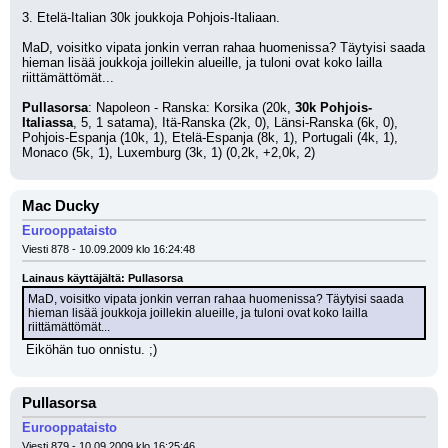
3. Etelä-Italian 30k joukkoja Pohjois-Italiaan. 
MaD, voisitko vipata jonkin verran rahaa huomenissa? Täytyisi saada 
hieman lisää joukkoja joillekin alueille, ja tuloni ovat koko lailla 
riittämättömät...
Pullasorsa
: Napoleon - Ranska: Korsika (20k, 
30k Pohjois-
Italiassa
, 5, 1 satama), Itä-Ranska (2k, 0), Länsi-Ranska (6k, 0), 
Pohjois-Espanja (10k, 1), Etelä-Espanja (8k, 1), Portugali (4k, 1), 
Monaco (5k, 1), Luxemburg (3k, 1) (0,2k, +2,0k, 2)
Mac Ducky
Eurooppataisto
Viesti 878 - 10.09.2009 klo 16:24:48
Lainaus käyttäjältä: Pullasorsa
MaD, voisitko vipata jonkin verran rahaa huomenissa? Täytyisi saada 
hieman lisää joukkoja joillekin alueille, ja tuloni ovat koko lailla 
riittämättömät...
 Eiköhän tuo onnistu. ;)
Pullasorsa
Eurooppataisto
Viesti 879 - 10.09.2009 klo 16:25:46