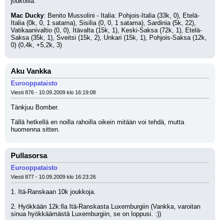
joukoilla.
Mac Ducky
: Benito Mussolini - Italia: Pohjois-Italia (33k, 0), Etelä-
Italia (0k, 0, 1 satama), Sisilia (0, 0, 1 satama), Sardinia (5k, 22), 
Vatikaanivaltio (0, 0), Itävalta (15k, 1), Keski-Saksa (72k, 1), Etelä-
Saksa (35k, 1), Sveitsi (15k, 2), Unkari (15k, 1), Pohjois-Saksa (12k, 
0) (0,4k, +5,2k, 3)
Aku Vankka
Eurooppataisto
Viesti 876 - 10.09.2009 klo 16:19:08
Tänkjuu Bomber.
Tällä hetkellä en noilla rahoilla oikein mitään voi tehdä, mutta 
huomenna sitten.
Pullasorsa
Eurooppataisto
Viesti 877 - 10.09.2009 klo 16:23:26
1. Itä-Ranskaan 10k joukkoja.
2. Hyökkään 12k:lla Itä-Ranskasta Luxemburgiin (Vankka, varoitan 
sinua hyökkäämästä Luxemburgiin, se on loppusi. :))