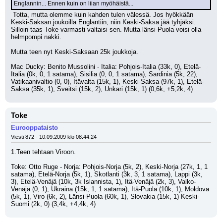
Englannin... Ennen kuin on liian myöhäistä...
 Totta, mutta olemme kuin kahden tulen välessä. Jos hyökkään 
Keski-Saksan joukoilla Englantiin, niin Keski-Saksa jää tyhjäksi. 
Silloin taas Toke varmasti valtaisi sen. Mutta länsi-Puola voisi olla 
helmpompi nakki.
Mutta teen nyt Keski-Saksaan 25k joukkoja. 
Mac Ducky: Benito Mussolini - Italia: Pohjois-Italia (33k, 0), Etelä-
Italia (0k, 0, 1 satama), Sisilia (0, 0, 1 satama), Sardinia (5k, 22), 
Vatikaanivaltio (0, 0), Itävalta (15k, 1), Keski-Saksa (97k, 1), Etelä-
Saksa (35k, 1), Sveitsi (15k, 2), Unkari (15k, 1) (0,6k, +5,2k, 4)
Toke
Eurooppataisto
Viesti 872 - 10.09.2009 klo 08:44:24
1.Teen tehtaan Viroon.
Toke: Otto Ruge - Norja: Pohjois-Norja (5k, 2), Keski-Norja (27k, 1, 1 
satama), Etelä-Norja (5k, 1), Skotlanti (3k, 3, 1 satama), Lappi (3k, 
3), Etelä-Venäjä (10k, 3k Islannista, 1), Itä-Venäjä (2k, 3), Valko-
Venäjä (0, 1), Ukraina (15k, 1, 1 satama), Itä-Puola (10k, 1), Moldova 
(5k, 1), Viro (6k, 2), Länsi-Puola (60k, 1), Slovakia (15k, 1) Keski-
Suomi (2k, 0) (3,4k, +4,4k, 4)