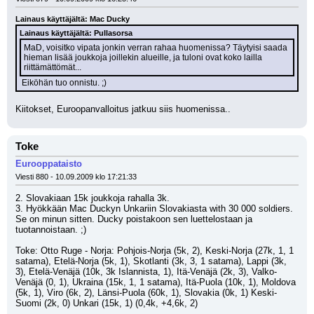
Lainaus käyttäjältä: Mac Ducky
Lainaus käyttäjältä: Pullasorsa
MaD, voisitko vipata jonkin verran rahaa huomenissa? Täytyisi saada 
hieman lisää joukkoja joillekin alueille, ja tuloni ovat koko lailla 
riittämättömät...
 Eiköhän tuo onnistu. ;)
Kiitokset, Euroopanvalloitus jatkuu siis huomenissa..
Toke
Eurooppataisto
Viesti 880 - 10.09.2009 klo 17:21:33
2. Slovakiaan 15k joukkoja rahalla 3k.
3. Hyökkään Mac Duckyn Unkariin Slovakiasta with 30 000 soldiers. 
Se on minun sitten. Ducky poistakoon sen luettelostaan ja 
tuotannoistaan. ;)
Toke: Otto Ruge - Norja: Pohjois-Norja (5k, 2), Keski-Norja (27k, 1, 1 
satama), Etelä-Norja (5k, 1), Skotlanti (3k, 3, 1 satama), Lappi (3k, 
3), Etelä-Venäjä (10k, 3k Islannista, 1), Itä-Venäjä (2k, 3), Valko-
Venäjä (0, 1), Ukraina (15k, 1, 1 satama), Itä-Puola (10k, 1), Moldova 
(5k, 1), Viro (6k, 2), Länsi-Puola (60k, 1), Slovakia (0k, 1) Keski-
Suomi (2k, 0) Unkari (15k, 1) (0,4k, +4,6k, 2)