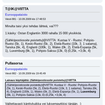
T@IK@VIITTA
Eurooppataisto
Viesti 881 - 10.09.2009 klo 17:48:53
Minulta taisi yksi tehdas lähteä, vai???
1.käsky: Ostan Englantiin 3000 rahalla 15 000 yksikköä.
(Sähköpostiosoite poistettu)
@VIITTA: Kustaa V - Ruotsi: Pohjois-
Ruotsi (5k, 1), Keski-Ruotsi (5k, 2), Etelä-Ruotsi (10k, 3, 1 satama), 
Tanska (6k, 4), Englanti (100k, 1), Wales (0k, 2), Etelä-Espanja (5k, 
1), Luxemburg (9k, 1), Pohjois-Saksa (13k, 0) (0,25k, +3,0k, 4)
Pullasorsa
Eurooppataisto
Viesti 882 - 10.09.2009 klo 19:45:49
Lainaus käyttäjältä: 
(Sähköpostiosoite poistettu)
@VIITTA
(Sähköpostiosoite poistettu)
@VIITTA: Kustaa V - Ruotsi: Pohjois-Ruotsi 
(5k, 1), Keski-Ruotsi (5k, 2), Etelä-Ruotsi (10k, 3, 1 satama), Tanska (6k, 
4), Englanti (100k, 1), Wales (0k, 2), Etelä-Espanja (5k, 1), 
Luxemburg
(9k, 1), Pohjois-Saksa (13k, 0) (0,25k, +3,0k, 4)
Valitettavasti känttykuikka vei luksempurkkisi tänään. :)