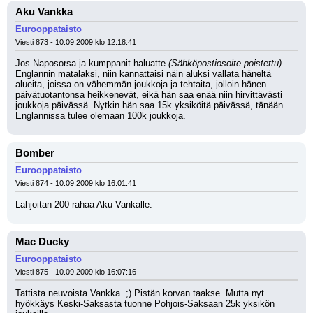
Aku Vankka
Eurooppataisto
Viesti 873 - 10.09.2009 klo 12:18:41
Jos Naposorsa ja kumppanit haluatte 
(Sähköpostiosoite poistettu)
Englannin matalaksi, niin kannattaisi näin aluksi vallata häneltä 
alueita, joissa on vähemmän joukkoja ja tehtaita, jolloin hänen 
päivätuotantonsa heikkenevät, eikä hän saa enää niin hirvittävästi 
joukkoja päivässä. Nytkin hän saa 15k yksiköitä päivässä, tänään 
Englannissa tulee olemaan 100k joukkoja.
Bomber
Eurooppataisto
Viesti 874 - 10.09.2009 klo 16:01:41
Lahjoitan 200 rahaa Aku Vankalle.
Mac Ducky
Eurooppataisto
Viesti 875 - 10.09.2009 klo 16:07:16
Tattista neuvoista Vankka. ;) Pistän korvan taakse. Mutta nyt 
hyökkäys Keski-Saksasta tuonne Pohjois-Saksaan 25k yksikön 