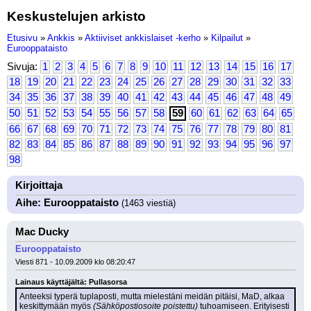
Keskustelujen arkisto
Etusivu
»
Ankkis
»
Aktiiviset ankkislaiset -kerho
»
Kilpailut
»
Eurooppataisto
Sivuja:
1
2
3
4
5
6
7
8
9
10
11
12
13
14
15
16
17
18
19
20
21
22
23
24
25
26
27
28
29
30
31
32
33
34
35
36
37
38
39
40
41
42
43
44
45
46
47
48
49
50
51
52
53
54
55
56
57
58
59
60
61
62
63
64
65
66
67
68
69
70
71
72
73
74
75
76
77
78
79
80
81
82
83
84
85
86
87
88
89
90
91
92
93
94
95
96
97
98
Kirjoittaja
Aihe: Eurooppataisto
(1463 viestiä)
Mac Ducky
Eurooppataisto
Viesti 871 - 10.09.2009 klo 08:20:47
Lainaus käyttäjältä: Pullasorsa
Anteeksi typerä tuplaposti, mutta mielestäni meidän pitäisi, MaD, alkaa 
keskittymään myös 
(Sähköpostiosoite poistettu)
 tuhoamiseen. Erityisesti 