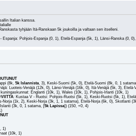
allin Italian kanssa.
alialle
nskasta tyhjään Itä-Ranskaan 5k joukoilla ja valtaan sen itselleni.
- Espanja: Pohjois-Espanja (0, 1), Etelä-Espanja (5k, 1), Länsi-Ranska (0, 0),
OUTUNUT
ppi (8k, 
5k Islannista
, 3), Keski-Suomi (5k, 0), Etelä-Suomi (8k, 0, 1 satama
enäjä: Luoteis-Venäjä (12k, 0), Länsi-Venäjä (16k, 0), Itä-Venäjä (5k, 3), Etelä-
kuningaskunnat: Englanti (10k, 1), Wales (10k, 1), Pohjois-Irlanti (10k, 1)
VIITTA
: Kustaa V - Ruotsi: Pohjois-Ruotsi (5k, 1), Keski-Ruotsi (5k, 1), Etel
s-Norja (1k, 2), Keski-Norja (3k, 1, 1 satama), Etelä-Norja (6k, 0), Skotlanti (3
Islanti (3k, 0, 1 satama, [
5k Lapissa
]) (150, +0, 4)
1)
UNUT
, 1)
maat (10k, 1)