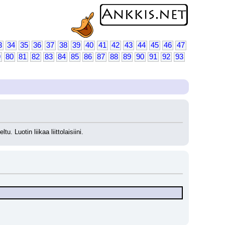
3
34
35
36
37
38
39
40
41
42
43
44
45
46
47
9
80
81
82
83
84
85
86
87
88
89
90
91
92
93
 Luotin liikaa liittolaisiini.