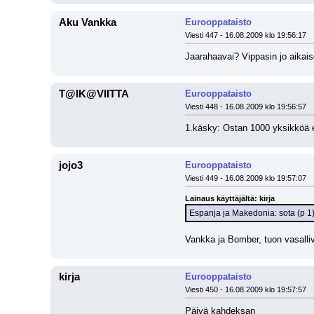
Aku Vankka
Eurooppataisto
Viesti 447 - 16.08.2009 klo 19:56:17
Jaarahaavai? Vippasin jo aikais
T@IK@VIITTA
Eurooppataisto
Viesti 448 - 16.08.2009 klo 19:56:57
1.käsky: Ostan 1000 yksikköä et
jojo3
Eurooppataisto
Viesti 449 - 16.08.2009 klo 19:57:07
Lainaus käyttäjältä: kirja
Espanja ja Makedonia: sota (p 1
Vankka ja Bomber, tuon vasalliv
kirja
Eurooppataisto
Viesti 450 - 16.08.2009 klo 19:57:57
Päivä kahdeksan