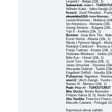
Leopold I - Belgia (10k, 1)
Salwer1st/
: Jean I
 - 
TUHOUTU
Wilhelm Kube - Valko-Venäjä (1
Kreach
: Józef Piłsudski - Puol
akuankka1313
: Ivan Mazepa
 - 
Leonid Brezhnev - Moldova (10k
Ion Antonescu - Romania (10k, 
Georgi Dimitrov - Bulgaria (20k
Yrjö II - Kreikka (10k, 1)
Bomber
: Josip Broz Tito - Mak
Enver Hoxha - Albania (10k, 1)
Nikola I Petrović-Njegoš - Mont
Rodoljub Čolaković - Bosnia ja 
Franjo Tuđman - Kroatia (10k, 1
Slobodan Milošević - Serbia (10
Béla Kun - Unkari (10k, 1)
Jozef Tiso - Slovakia (10k, 1)
Janez Drnovšek - Slovenia (10k
Alexander Dubček - Tsekki (10k
Engelbert Dollfuß - Itävalta (10k
Pullasorsa
: Napoleon - Ranska:
wierii2
: Ulrich Zwingli - Sveitsi
Rainier III - Monaco (10k, 1)
Padi
: Pius XI
 - 
TUHOUTUNUT
Mac Ducky
: Benito Mussolini - 
Pohjois-Saksa (0, 0), Keski-Saks
Aku Vankka
: Francisco Franco 
Marcello Caetano - Portugali (10
Käynnissä olevat vaihdot: