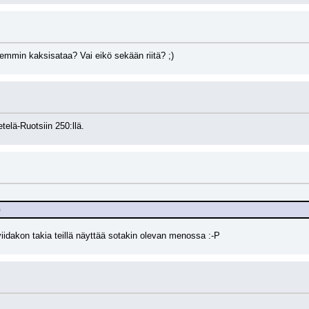
emmin kaksisataa? Vai eikö sekään riitä? ;)
elä-Ruotsiin 250:llä.
)
iidakon takia teillä näyttää sotakin olevan menossa :-P