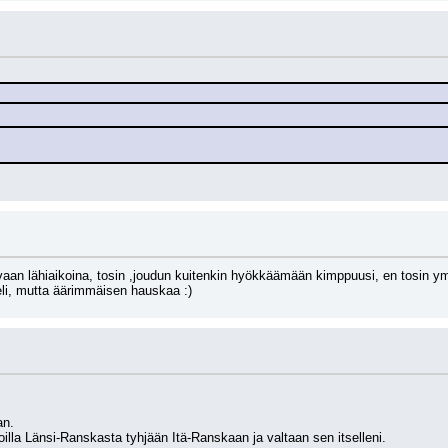
an lähiaikoina, tosin ,joudun kuitenkin hyökkäämään kimppuusi, en tosin ymmä
li, mutta äärimmäisen hauskaa :)
an.
lla Länsi-Ranskasta tyhjään Itä-Ranskaan ja valtaan sen itselleni.