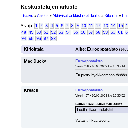
Keskustelujen arkisto
Etusivu
»
Ankkis
»
Aktiiviset ankkislaiset -kerho
»
Kilpailut
»
Eur
Sivuja:
1
2
3
4
5
6
7
8
9
10
11
12
13
14
15
1
48
49
50
51
52
53
54
55
56
57
58
59
60
61
6
94
95
96
97
98
Kirjoittaja
Aihe: Eurooppataisto
(1463
Mac Ducky
Eurooppataisto
Viesti 436 - 16.08.2009 klo 16:35:14
En pysty hyökkäämään tänään enää
Kreach
Eurooppataisto
Viesti 437 - 16.08.2009 klo 16:35:52
Lainaus käyttäjältä: Mac Ducky
Luotin liikaa liittolaisiini.
Valtasit liikaa alueita.