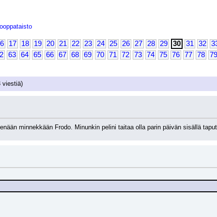
ooppataisto
6
17
18
19
20
21
22
23
24
25
26
27
28
29
30
31
32
3
2
63
64
65
66
67
68
69
70
71
72
73
74
75
76
77
78
7
 viestiä)
n minnekkään Frodo. Minunkin pelini taitaa olla parin päivän sisällä taputeltu.