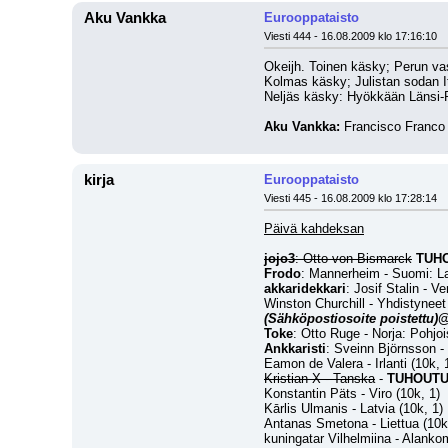
Aku Vankka
Eurooppataisto
Viesti 444 - 16.08.2009 klo 17:16:10
Okeijh. Toinen käsky; Perun vas
Kolmas käsky; Julistan sodan It
Neljäs käsky: Hyökkään Länsi-Ra
Aku Vankka:
 Francisco Franco 
kirja
Eurooppataisto
Viesti 445 - 16.08.2009 klo 17:28:14
Päivä kahdeksan
jojo3
: Otto von Bismarck
TUH
Frodo
: Mannerheim - Suomi: La
akkaridekkari
: Josif Stalin - V
Winston Churchill - Yhdistyneet 
(Sähköpostiosoite poistettu)
@
Toke
: Otto Ruge - Norja: Pohjoi
Ankkaristi
: Sveinn Björnsson - 
Eamon de Valera - Irlanti (10k, 
Kristian X - Tanska
 - 
TUHOUT
Konstantin Päts - Viro (10k, 1)
Kārlis Ulmanis - Latvia (10k, 1)
Antanas Smetona - Liettua (10k
kuningatar Vilhelmiina - Alanko