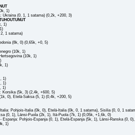
NUT
0k, 1)
a: Ukraina (0, 1, 1 satama) (0,2k, +200, 3)
TUHOUTUNUT
, 1)
1)
, 2, 1 satama)
edonia (8k, 0) (0,65k, +0, 5)
enegro (10k, 1)
Hertsegovina (10k, 1)
)
k, 1)
, 1)
, 1)
, 1)
 Korsika (5k, 3) (2,4k, +600, 5)
 (1k, 0), Etelä-Saksa (5, 1) (0,4k, +200, 5)
Italia: Pohjois-Italia (0k, 0), Etelä-Italia (0k, 0, 1 satama), Sisilia (0, 0, 1 sat
a (0, 1), Länsi-Puola (2k, 1), Itä-Puola (7k, 1) (0,05k, +1,6k, 0)
- Espanja: Pohjois-Espanja (0, 1), Etelä-Espanja (5k, 1), Länsi-Ranska (0, 0),
k, 1)