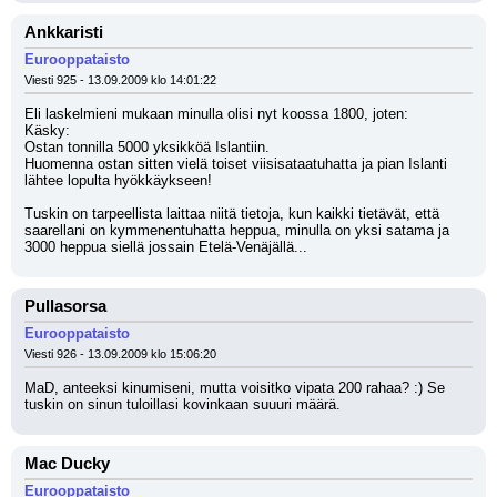
Ankkaristi
Eurooppataisto
Viesti 925 - 13.09.2009 klo 14:01:22
Eli laskelmieni mukaan minulla olisi nyt koossa 1800, joten:
Käsky:
Ostan tonnilla 5000 yksikköä Islantiin.
Huomenna ostan sitten vielä toiset viisisataatuhatta ja pian Islanti 
lähtee lopulta hyökkäykseen!
Tuskin on tarpeellista laittaa niitä tietoja, kun kaikki tietävät, että 
saarellani on kymmenentuhatta heppua, minulla on yksi satama ja 
3000 heppua siellä jossain Etelä-Venäjällä...
Pullasorsa
Eurooppataisto
Viesti 926 - 13.09.2009 klo 15:06:20
MaD, anteeksi kinumiseni, mutta voisitko vipata 200 rahaa? :) Se 
tuskin on sinun tuloillasi kovinkaan suuuri määrä.
Mac Ducky
Eurooppataisto