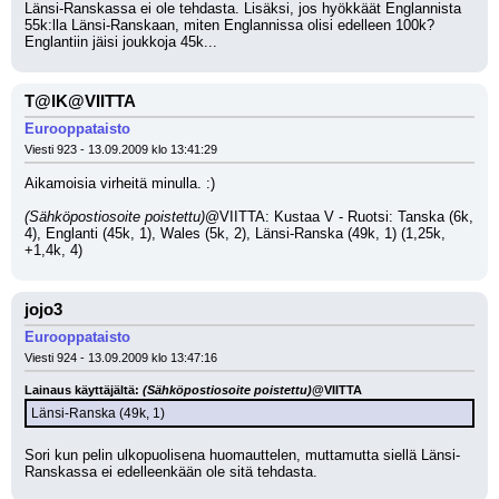
Länsi-Ranskassa ei ole tehdasta. Lisäksi, jos hyökkäät Englannista 
55k:lla Länsi-Ranskaan, miten Englannissa olisi edelleen 100k? 
Englantiin jäisi joukkoja 45k...
T@IK@VIITTA
Eurooppataisto
Viesti 923 - 13.09.2009 klo 13:41:29
Aikamoisia virheitä minulla. :) 
(Sähköpostiosoite poistettu)
@VIITTA: Kustaa V - Ruotsi: Tanska (6k, 
4), Englanti (45k, 1), Wales (5k, 2), Länsi-Ranska (49k, 1) (1,25k, 
+1,4k, 4)
jojo3
Eurooppataisto
Viesti 924 - 13.09.2009 klo 13:47:16
Lainaus käyttäjältä: 
(Sähköpostiosoite poistettu)
@VIITTA
Länsi-Ranska (49k, 1)
Sori kun pelin ulkopuolisena huomauttelen, muttamutta siellä Länsi-
Ranskassa ei edelleenkään ole sitä tehdasta.