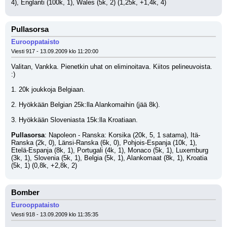
4), Englanti (100k, 1), Wales (5k, 2) (1,25k, +1,4k, 4)
Pullasorsa
Eurooppataisto
Viesti 917 - 13.09.2009 klo 11:20:00
Valitan, Vankka. Pienetkin uhat on eliminoitava. Kiitos pelineuvoista. 
:) 
1. 20k joukkoja Belgiaan.
2. Hyökkään Belgian 25k:lla Alankomaihin (jää 8k). 
3. Hyökkään Sloveniasta 15k:lla Kroatiaan. 
Pullasorsa
: Napoleon - Ranska: Korsika (20k, 5, 1 satama), Itä-
Ranska (2k, 0), Länsi-Ranska (6k, 0), Pohjois-Espanja (10k, 1), 
Etelä-Espanja (8k, 1), Portugali (4k, 1), Monaco (5k, 1), Luxemburg 
(3k, 1), Slovenia (5k, 1), Belgia (5k, 1), Alankomaat (8k, 1), Kroatia 
(5k, 1) (0,8k, +2,8k, 2)
Bomber
Eurooppataisto
Viesti 918 - 13.09.2009 klo 11:35:35