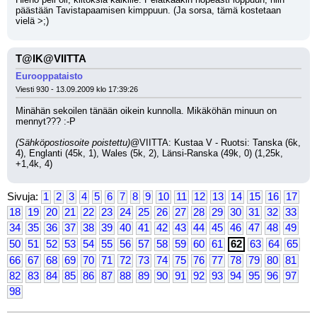
päästään Tavistapaamisen kimppuun. (Ja sorsa, tämä kostetaan 
vielä >;)
T@IK@VIITTA
Eurooppataisto
Viesti 930 - 13.09.2009 klo 17:39:26
Minähän sekoilen tänään oikein kunnolla. Mikäköhän minuun on 
mennyt??? :-P 
(Sähköpostiosoite poistettu)
@VIITTA: Kustaa V - Ruotsi: Tanska (6k, 
4), Englanti (45k, 1), Wales (5k, 2), Länsi-Ranska (49k, 0) (1,25k, 
+1,4k, 4)
Sivuja:
1
2
3
4
5
6
7
8
9
10
11
12
13
14
15
16
17
18
19
20
21
22
23
24
25
26
27
28
29
30
31
32
33
34
35
36
37
38
39
40
41
42
43
44
45
46
47
48
49
50
51
52
53
54
55
56
57
58
59
60
61
62
63
64
65
66
67
68
69
70
71
72
73
74
75
76
77
78
79
80
81
82
83
84
85
86
87
88
89
90
91
92
93
94
95
96
97
98