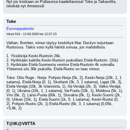
Nyt jos koskaan on Pullasorsa kaadettavissa! Toke ja Taikaviitta, 
iskekää nyt ihmeessä!
Toke
Eurooppataisto
Viesti 919 - 13.09.2009 klo 12:57:23
Valitan, Bomber, minun täytyy keskittyä Mac Duckyn torjuntaan 
Ruotsissa. Taikis voisi kyllä häiritä sorsaa, jos mahdollista.
1. Yksikköjä Keski-Ruotsiin 26k.
2. Hyökkään kaikilla Keski-Ruotsin joukoillani Etelä-Ruotsiin. (31k)
3. Hyökkään Etelä-Suomesta vesitse Etelä-Ruotsiin 4k voimalla. 
Yhteensä siis 36k joukoilla. Etelä-Ruotsi on taas minun.
Toke: Otto Ruge - Norja: Pohjois-Norja (5k, 2), Keski-Norja (10k, 1, 1 
satama), Etelä-Norja (0, 1), Skotlanti (3k, 3, 1 satama), Lappi (3k, 3), 
Etelä-Venäjä (10k, 3k Islannista, 1), Itä-Venäjä (2k, 3), Valko-Venäjä 
(0, 1), Ukraina (15k, 1, 1 satama), Itä-Puola (10k, 1), Moldova (5k, 1), 
Viro (6k, 2), Länsi-Puola (60k, 1), Slovakia (0k, 1), Keski-Suomi (2k, 
0), Unkari (15k, 1), Etelä-Suomi (1k, 0, 1 satama), Keski-Ruotsi (0, 
2), Pohjois-Ruotsi (2k, 1) Etelä-Ruotsi (6k, 3, 1 satama) (0,05k, 
+5,8k, 2)
T@IK@VIITTA