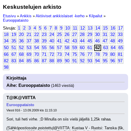
Keskustelujen arkisto
Etusivu
»
Ankkis
»
Aktiiviset ankkislaiset -kerho
»
Kilpailut
»
Eurooppataisto
Sivuja:
1
2
3
4
5
6
7
8
9
10
11
12
13
14
15
16
17
18
19
20
21
22
23
24
25
26
27
28
29
30
31
32
33
34
35
36
37
38
39
40
41
42
43
44
45
46
47
48
49
50
51
52
53
54
55
56
57
58
59
60
61
62
63
64
65
66
67
68
69
70
71
72
73
74
75
76
77
78
79
80
81
82
83
84
85
86
87
88
89
90
91
92
93
94
95
96
97
98
Kirjoittaja
Aihe: Eurooppataisto
(1463 viestiä)
T@IK@VIITTA
Eurooppataisto
Viesti 916 - 13.09.2009 klo 11:15:10
Sori, tuli heti virhe. ;D Minulla on siis vielä jäljellä 1,25k rahaa.
(Sähköpostiosoite poistettu)
@VIITTA: Kustaa V - Ruotsi: Tanska (6k, 