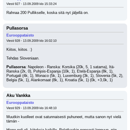
Viesti 927 - 13.09.2009 klo 15:33:24
Rahnaa 200 Pullikselle, koska sitä nyt jäljellä on.
Pullasorsa
Eurooppataisto
Viesti 928 - 13.09.2009 klo 16:02:10
Kiitos, kiitos. :)
Tehdas Sloveniaan. 
Pullasorsa
: Napoleon - Ranska: Korsika (20k, 5, 1 satama), Itä-
Ranska (2k, 0), Pohjois-Espanja (10k, 1), Etelä-Espanja (8k, 1), 
Portugali (4k, 1), Monaco (5k, 1), Luxemburg (3k, 1), Slovenia (5k, 2), 
Belgia (5k, 1), Alankomaat (8k, 1), Kroatia (5k, 1) (0k, +3,0k, 1)
Aku Vankka
Eurooppataisto
Viesti 929 - 13.09.2009 klo 16:48:10
Muutkin kuolleet ovat satunnaisesti puhuneet, mutta sanon nyt vielä 
tämän -
Hieno peli oli, kiitoksia kaikille. Pelatkaakin nopeasti loppuun, niin 