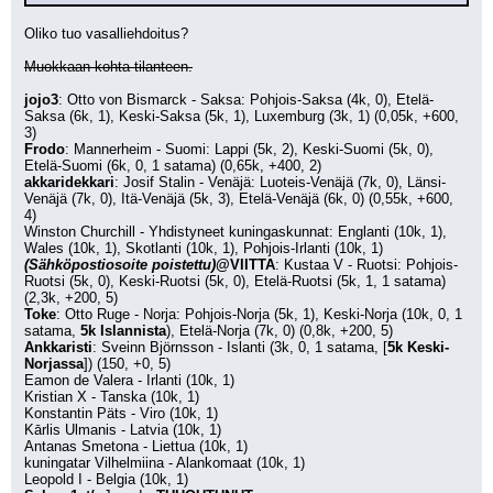
Oliko tuo vasalliehdoitus?
Muokkaan kohta tilanteen.
jojo3
: Otto von Bismarck - Saksa: Pohjois-Saksa (4k, 0), Etelä-
Saksa (6k, 1), Keski-Saksa (5k, 1), Luxemburg (3k, 1) (0,05k, +600, 
3)
Frodo
: Mannerheim - Suomi: Lappi (5k, 2), Keski-Suomi (5k, 0), 
Etelä-Suomi (6k, 0, 1 satama) (0,65k, +400, 2)
akkaridekkari
: Josif Stalin - Venäjä: Luoteis-Venäjä (7k, 0), Länsi-
Venäjä (7k, 0), Itä-Venäjä (5k, 3), Etelä-Venäjä (6k, 0) (0,55k, +600, 
4)
Winston Churchill - Yhdistyneet kuningaskunnat: Englanti (10k, 1), 
Wales (10k, 1), Skotlanti (10k, 1), Pohjois-Irlanti (10k, 1)
(Sähköpostiosoite poistettu)
@VIITTA
: Kustaa V - Ruotsi: Pohjois-
Ruotsi (5k, 0), Keski-Ruotsi (5k, 0), Etelä-Ruotsi (5k, 1, 1 satama) 
(2,3k, +200, 5)
Toke
: Otto Ruge - Norja: Pohjois-Norja (5k, 1), Keski-Norja (10k, 0, 1 
satama, 
5k Islannista
), Etelä-Norja (7k, 0) (0,8k, +200, 5)
Ankkaristi
: Sveinn Björnsson - Islanti (3k, 0, 1 satama, [
5k Keski-
Norjassa
]) (150, +0, 5)
Eamon de Valera - Irlanti (10k, 1)
Kristian X - Tanska (10k, 1)
Konstantin Päts - Viro (10k, 1)
Kārlis Ulmanis - Latvia (10k, 1)
Antanas Smetona - Liettua (10k, 1)
kuningatar Vilhelmiina - Alankomaat (10k, 1)
Leopold I - Belgia (10k, 1)