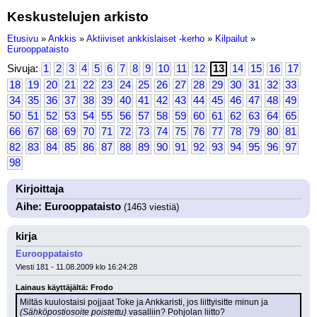
Keskustelujen arkisto
Etusivu
»
Ankkis
»
Aktiiviset ankkislaiset -kerho
»
Kilpailut
»
Eurooppataisto
Sivuja:
1
2
3
4
5
6
7
8
9
10
11
12
13
14
15
16
17
18
19
20
21
22
23
24
25
26
27
28
29
30
31
32
33
34
35
36
37
38
39
40
41
42
43
44
45
46
47
48
49
50
51
52
53
54
55
56
57
58
59
60
61
62
63
64
65
66
67
68
69
70
71
72
73
74
75
76
77
78
79
80
81
82
83
84
85
86
87
88
89
90
91
92
93
94
95
96
97
98
Kirjoittaja
Aihe: Eurooppataisto
(1463 viestiä)
kirja
Eurooppataisto
Viesti 181 - 11.08.2009 klo 16:24:28
Lainaus käyttäjältä: Frodo
Miltäs kuulostaisi pojjaat Toke ja Ankkaristi, jos liittyisitte minun ja 
(Sähköpostiosoite poistettu)
 vasalliin? Pohjolan liitto?