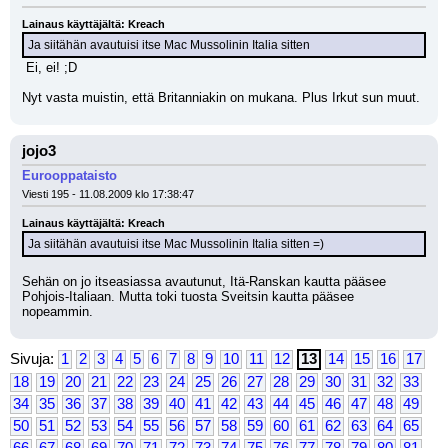
Lainaus käyttäjältä: Kreach
Ja siitähän avautuisi itse Mac Mussolinin Italia sitten
 Ei, ei! ;D
Nyt vasta muistin, että Britanniakin on mukana. Plus Irkut sun muut.
jojo3
Eurooppataisto
Viesti 195 - 11.08.2009 klo 17:38:47
Lainaus käyttäjältä: Kreach
Ja siitähän avautuisi itse Mac Mussolinin Italia sitten =)
Sehän on jo itseasiassa avautunut, Itä-Ranskan kautta pääsee 
Pohjois-Italiaan. Mutta toki tuosta Sveitsin kautta pääsee 
nopeammin.
Sivuja:
1
2
3
4
5
6
7
8
9
10
11
12
13
14
15
16
17
18
19
20
21
22
23
24
25
26
27
28
29
30
31
32
33
34
35
36
37
38
39
40
41
42
43
44
45
46
47
48
49
50
51
52
53
54
55
56
57
58
59
60
61
62
63
64
65