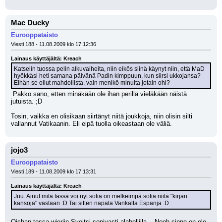
Mac Ducky
Eurooppataisto
Viesti 188 - 11.08.2009 klo 17:12:36
Lainaus käyttäjältä: Kreach
Katselin tuossa pelin alkuvaiheita, niin eikös siinä käynyt niin, että MaD 
hyökkäsi heti samana päivänä Padin kimppuun, kun siirsi ukkojansa? 
Eihän se ollut mahdollista, vain menikö minulta jotain ohi?
 Pakko sano, etten minäkään ole ihan perillä vieläkään näistä 
jutuista. ;D 
Tosin, vaikka en olisikaan siirtänyt niitä joukkoja, niin olisin silti 
vallannut Vatikaanin. Eli eipä tuolla oikeastaan ole väliä.
jojo3
Eurooppataisto
Viesti 189 - 11.08.2009 klo 17:13:31
Lainaus käyttäjältä: Kreach
Juu. Ainut mitä tässä voi nyt sotia on melkeimpä sotia niitä "kirjan 
kansoja" vastaan :D Tai sitten napata Vankalta Espanja :D
Oishan tossa wieriin Sveitsi sopivasti alahollilla... Nooh sinne en ole 