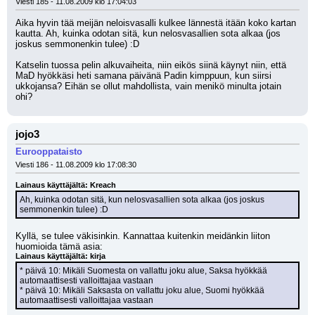
Viesti 185 - 11.08.2009 klo 17:04:03
Aika hyvin tää meijän neloisvasalli kulkee lännestä itään koko kartan 
kautta. Ah, kuinka odotan sitä, kun nelosvasallien sota alkaa (jos 
joskus semmonenkin tulee) :D
Katselin tuossa pelin alkuvaiheita, niin eikös siinä käynyt niin, että 
MaD hyökkäsi heti samana päivänä Padin kimppuun, kun siirsi 
ukkojansa? Eihän se ollut mahdollista, vain menikö minulta jotain 
ohi?
jojo3
Eurooppataisto
Viesti 186 - 11.08.2009 klo 17:08:30
Lainaus käyttäjältä: Kreach
Ah, kuinka odotan sitä, kun nelosvasallien sota alkaa (jos joskus 
semmonenkin tulee) :D
Kyllä, se tulee väkisinkin. Kannattaa kuitenkin meidänkin liiton 
huomioida tämä asia:
Lainaus käyttäjältä: kirja
* päivä 10: Mikäli Suomesta on vallattu joku alue, Saksa hyökkää 
automaattisesti valloittajaa vastaan
* päivä 10: Mikäli Saksasta on vallattu joku alue, Suomi hyökkää 
automaattisesti valloittajaa vastaan