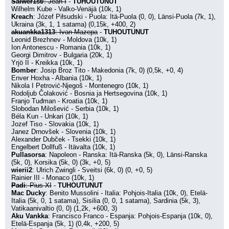
Salwer1st/
: Jean I
 - 
TUHOUTUNUT
Wilhelm Kube - Valko-Venäjä (10k, 1)
Kreach
: Józef Piłsudski - Puola: Itä-Puola (0, 0), Länsi-Puola (7k, 1), 
Ukraina (3k, 1, 1 satama) (0,15k, +400, 2)
akuankka1313
: Ivan Mazepa
 - 
TUHOUTUNUT
Leonid Brezhnev - Moldova (10k, 1)
Ion Antonescu - Romania (10k, 1)
Georgi Dimitrov - Bulgaria (20k, 1)
Yrjö II - Kreikka (10k, 1)
Bomber
: Josip Broz Tito - Makedonia (7k, 0) (0,5k, +0, 4)
Enver Hoxha - Albania (10k, 1)
Nikola I Petrović-Njegoš - Montenegro (10k, 1)
Rodoljub Čolaković - Bosnia ja Hertsegovina (10k, 1)
Franjo Tuđman - Kroatia (10k, 1)
Slobodan Milošević - Serbia (10k, 1)
Béla Kun - Unkari (10k, 1)
Jozef Tiso - Slovakia (10k, 1)
Janez Drnovšek - Slovenia (10k, 1)
Alexander Dubček - Tsekki (10k, 1)
Engelbert Dollfuß - Itävalta (10k, 1)
Pullasorsa
: Napoleon - Ranska: Itä-Ranska (5k, 0), Länsi-Ranska 
(5k, 0), Korsika (5k, 0) (3k, +0, 5)
wierii2
: Ulrich Zwingli - Sveitsi (6k, 0) (0, +0, 5)
Rainier III - Monaco (10k, 1)
Padi
: Pius XI
 - 
TUHOUTUNUT
Mac Ducky
: Benito Mussolini - Italia: Pohjois-Italia (10k, 0), Etelä-
Italia (5k, 0, 1 satama), Sisilia (0, 0, 1 satama), Sardinia (5k, 3), 
Vatikaanivaltio (0, 0) (1,2k, +600, 3)
Aku Vankka
: Francisco Franco - Espanja: Pohjois-Espanja (10k, 0), 
Etelä-Espanja (5k, 1) (0,4k, +200, 5)