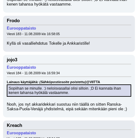
kenen tahansa hyökätä vastaamme.
Frodo
Eurooppataisto
Viesti 183 - 11.08.2009 klo 16:58:05
Kyllä oli vasalliehdotus Tokelle ja Ankkaristille!
jojo3
Eurooppataisto
Viesti 184 - 11.08.2009 klo 16:59:34
Lainaus käyttäjältä: 
(Sähköpostiosoite poistettu)
@VIITTA
Sopiihan se minulle. :) neloisvasallai olisi silloin. ;D Ei kannata ihan 
kenen tahansa hyökätä vastaamme.
Nooh, jos nyt akkaridekkari suostuu niin täällä on sitten Ranska-
Saksa-Puola-Venäjä yhdistelmä, eipä sekään mitenkään pieni ole ;)
Kreach
Eurooppataisto