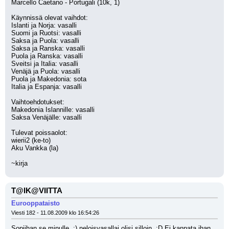
Marcello Caetano - Portugali (10k, 1)
Käynnissä olevat vaihdot:
Islanti ja Norja: vasalli
Suomi ja Ruotsi: vasalli
Saksa ja Puola: vasalli
Saksa ja Ranska: vasalli
Puola ja Ranska: vasalli
Sveitsi ja Italia: vasalli
Venäjä ja Puola: vasalli
Puola ja Makedonia: sota
Italia ja Espanja: vasalli
Vaihtoehdotukset:
Makedonia Islannille: vasalli
Saksa Venäjälle: vasalli
Tulevat poissaolot:
wierii2 (ke-to)
Aku Vankka (la)
~kirja
T@IK@VIITTA
Eurooppataisto
Viesti 182 - 11.08.2009 klo 16:54:26
Sopiihan se minulle. :) neloisvasallai olisi silloin. ;D Ei kannata ihan 