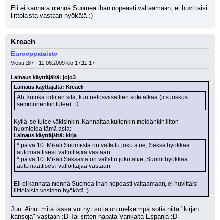
Eli ei kannata mennä Suomea ihan nopeasti valtaamaan, ei huvittaisi 
liittolaista vastaan hyökätä :)
Kreach
Eurooppataisto
Viesti 187 - 11.08.2009 klo 17:11:17
Lainaus käyttäjältä: jojo3
Lainaus käyttäjältä: Kreach
Ah, kuinka odotan sitä, kun nelosvasallien sota alkaa (jos joskus 
semmonenkin tulee) :D
Kyllä, se tulee väkisinkin. Kannattaa kuitenkin meidänkin liiton 
huomioida tämä asia:
Lainaus käyttäjältä: kirja
* päivä 10: Mikäli Suomesta on vallattu joku alue, Saksa hyökkää 
automaattisesti valloittajaa vastaan
* päivä 10: Mikäli Saksasta on vallattu joku alue, Suomi hyökkää 
automaattisesti valloittajaa vastaan
Eli ei kannata mennä Suomea ihan nopeasti valtaamaan, ei huvittaisi 
liittolaista vastaan hyökätä :)
Juu. Ainut mitä tässä voi nyt sotia on melkeimpä sotia niitä "kirjan 
kansoja" vastaan :D Tai sitten napata Vankalta Espanja :D