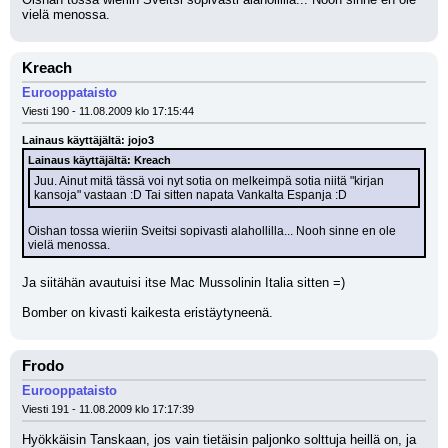
vielä menossa.
Kreach
Eurooppataisto
Viesti 190 - 11.08.2009 klo 17:15:44
Lainaus käyttäjältä: jojo3
Lainaus käyttäjältä: Kreach
Juu. Ainut mitä tässä voi nyt sotia on melkeimpä sotia niitä "kirjan 
kansoja" vastaan :D Tai sitten napata Vankalta Espanja :D
Oishan tossa wieriin Sveitsi sopivasti alahollilla... Nooh sinne en ole 
vielä menossa.
Ja siitähän avautuisi itse Mac Mussolinin Italia sitten =)
Bomber on kivasti kaikesta eristäytyneenä.
Frodo
Eurooppataisto
Viesti 191 - 11.08.2009 klo 17:17:39
Hyökkäisin Tanskaan, jos vain tietäisin paljonko solttuja heillä on, ja 