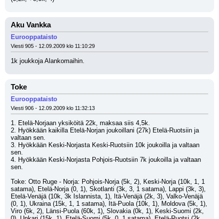
Aku Vankka
Eurooppataisto
Viesti 905 - 12.09.2009 klo 11:10:29
1k joukkoja Alankomaihin.
Toke
Eurooppataisto
Viesti 906 - 12.09.2009 klo 11:32:13
1. Etelä-Norjaan yksiköitä 22k, maksaa siis 4,5k.
2. Hyökkään kaikilla Etelä-Norjan joukoillani (27k) Etelä-Ruotsiin ja 
valtaan sen.
3. Hyökkään Keski-Norjasta Keski-Ruotsiin 10k joukoilla ja valtaan 
sen.
4. Hyökkään Keski-Norjasta Pohjois-Ruotsiin 7k joukoilla ja valtaan 
sen.
Toke: Otto Ruge - Norja: Pohjois-Norja (5k, 2), Keski-Norja (10k, 1, 1 
satama), Etelä-Norja (0, 1), Skotlanti (3k, 3, 1 satama), Lappi (3k, 3), 
Etelä-Venäjä (10k, 3k Islannista, 1), Itä-Venäjä (2k, 3), Valko-Venäjä 
(0, 1), Ukraina (15k, 1, 1 satama), Itä-Puola (10k, 1), Moldova (5k, 1), 
Viro (6k, 2), Länsi-Puola (60k, 1), Slovakia (0k, 1), Keski-Suomi (2k, 
0), Unkari (15k, 1), Etelä-Suomi (5k, 0, 1 satama), Etelä-Ruotsi (2k, 