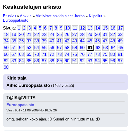
Keskustelujen arkisto
Etusivu
»
Ankkis
»
Aktiiviset ankkislaiset -kerho
»
Kilpailut
»
Eurooppataisto
Sivuja:
1
2
3
4
5
6
7
8
9
10
11
12
13
14
15
16
17
18
19
20
21
22
23
24
25
26
27
28
29
30
31
32
33
34
35
36
37
38
39
40
41
42
43
44
45
46
47
48
49
50
51
52
53
54
55
56
57
58
59
60
61
62
63
64
65
66
67
68
69
70
71
72
73
74
75
76
77
78
79
80
81
82
83
84
85
86
87
88
89
90
91
92
93
94
95
96
97
98
Kirjoittaja
Aihe: Eurooppataisto
(1463 viestiä)
T@IK@VIITTA
Eurooppataisto
Viesti 901 - 11.09.2009 klo 16:32:26
omg, sekoan koko ajan. ;D Suomi on niin tuttu maa. ;D