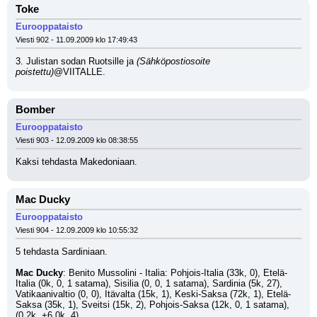
Toke
Eurooppataisto
Viesti 902 - 11.09.2009 klo 17:49:43
3. Julistan sodan Ruotsille ja 
(Sähköpostiosoite 
poistettu)
@VIITALLE.
Bomber
Eurooppataisto
Viesti 903 - 12.09.2009 klo 08:38:55
Kaksi tehdasta Makedoniaan.
Mac Ducky
Eurooppataisto
Viesti 904 - 12.09.2009 klo 10:55:32
5 tehdasta Sardiniaan.
Mac Ducky
: Benito Mussolini - Italia: Pohjois-Italia (33k, 0), Etelä-
Italia (0k, 0, 1 satama), Sisilia (0, 0, 1 satama), Sardinia (5k, 27), 
Vatikaanivaltio (0, 0), Itävalta (15k, 1), Keski-Saksa (72k, 1), Etelä-
Saksa (35k, 1), Sveitsi (15k, 2), Pohjois-Saksa (12k, 0, 1 satama), 
(0,2k, +6,0k, 4)