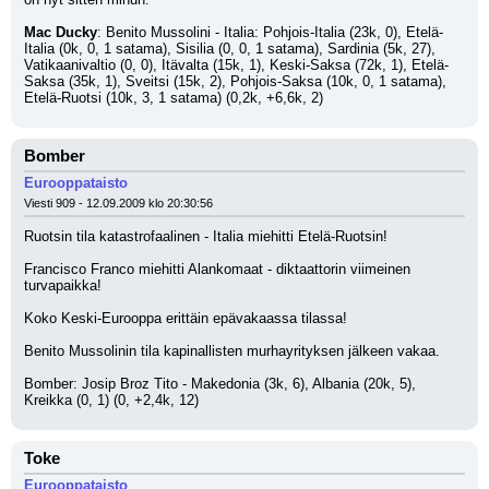
Mac Ducky
: Benito Mussolini - Italia: Pohjois-Italia (23k, 0), Etelä-
Italia (0k, 0, 1 satama), Sisilia (0, 0, 1 satama), Sardinia (5k, 27), 
Vatikaanivaltio (0, 0), Itävalta (15k, 1), Keski-Saksa (72k, 1), Etelä-
Saksa (35k, 1), Sveitsi (15k, 2), Pohjois-Saksa (10k, 0, 1 satama), 
Etelä-Ruotsi (10k, 3, 1 satama) (0,2k, +6,6k, 2)
Bomber
Eurooppataisto
Viesti 909 - 12.09.2009 klo 20:30:56
Ruotsin tila katastrofaalinen - Italia miehitti Etelä-Ruotsin! 
Francisco Franco miehitti Alankomaat - diktaattorin viimeinen 
turvapaikka!
Koko Keski-Eurooppa erittäin epävakaassa tilassa!
Benito Mussolinin tila kapinallisten murhayrityksen jälkeen vakaa.
Bomber: Josip Broz Tito - Makedonia (3k, 6), Albania (20k, 5), 
Kreikka (0, 1) (0, +2,4k, 12)
Toke
Eurooppataisto