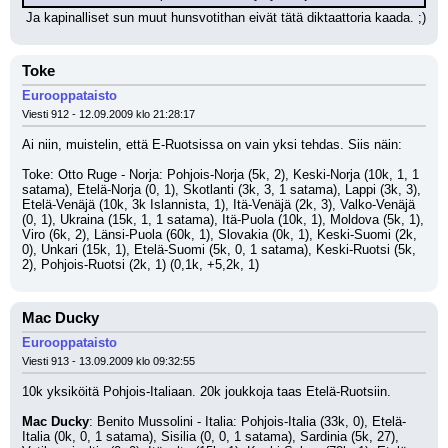
 Ja kapinalliset sun muut hunsvotithan eivät tätä diktaattoria kaada. ;)
Toke
Eurooppataisto
Viesti 912 - 12.09.2009 klo 21:28:17
Ai niin, muistelin, että E-Ruotsissa on vain yksi tehdas. Siis näin:
Toke: Otto Ruge - Norja: Pohjois-Norja (5k, 2), Keski-Norja (10k, 1, 1 
satama), Etelä-Norja (0, 1), Skotlanti (3k, 3, 1 satama), Lappi (3k, 3), 
Etelä-Venäjä (10k, 3k Islannista, 1), Itä-Venäjä (2k, 3), Valko-Venäjä 
(0, 1), Ukraina (15k, 1, 1 satama), Itä-Puola (10k, 1), Moldova (5k, 1), 
Viro (6k, 2), Länsi-Puola (60k, 1), Slovakia (0k, 1), Keski-Suomi (2k, 
0), Unkari (15k, 1), Etelä-Suomi (5k, 0, 1 satama), Keski-Ruotsi (5k, 
2), Pohjois-Ruotsi (2k, 1) (0,1k, +5,2k, 1)
Mac Ducky
Eurooppataisto
Viesti 913 - 13.09.2009 klo 09:32:55
10k yksiköitä Pohjois-Italiaan. 20k joukkoja taas Etelä-Ruotsiin.
Mac Ducky
: Benito Mussolini - Italia: Pohjois-Italia (33k, 0), Etelä-
Italia (0k, 0, 1 satama), Sisilia (0, 0, 1 satama), Sardinia (5k, 27), 