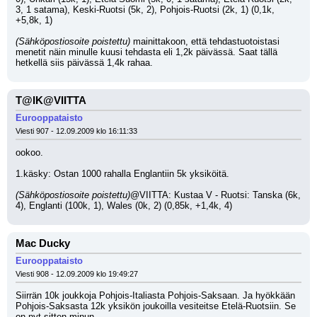
3, 1 satama), Keski-Ruotsi (5k, 2), Pohjois-Ruotsi (2k, 1) (0,1k, 
+5,8k, 1)
(Sähköpostiosoite poistettu)
 mainittakoon, että tehdastuotoistasi 
menetit näin minulle kuusi tehdasta eli 1,2k päivässä. Saat tällä 
hetkellä siis päivässä 1,4k rahaa.
T@IK@VIITTA
Eurooppataisto
Viesti 907 - 12.09.2009 klo 16:11:33
ookoo. 
1.käsky: Ostan 1000 rahalla Englantiin 5k yksiköitä.
(Sähköpostiosoite poistettu)
@VIITTA: Kustaa V - Ruotsi: Tanska (6k, 
4), Englanti (100k, 1), Wales (0k, 2) (0,85k, +1,4k, 4)
Mac Ducky
Eurooppataisto
Viesti 908 - 12.09.2009 klo 19:49:27
Siirrän 10k joukkoja Pohjois-Italiasta Pohjois-Saksaan. Ja hyökkään 
Pohjois-Saksasta 12k yksikön joukoilla vesiteitse Etelä-Ruotsiin. Se 
on nyt sitten minun.