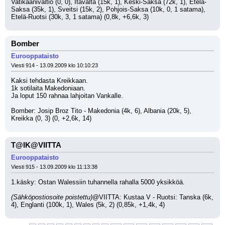
Vatikaanivaltio (0, 0), Itävalta (15k, 1), Keski-Saksa (72k, 1), Etelä-
Saksa (35k, 1), Sveitsi (15k, 2), Pohjois-Saksa (10k, 0, 1 satama), 
Etelä-Ruotsi (30k, 3, 1 satama) (0,8k, +6,6k, 3)
Bomber
Eurooppataisto
Viesti 914 - 13.09.2009 klo 10:10:23
Kaksi tehdasta Kreikkaan. 
1k sotilaita Makedoniaan.
Ja loput 150 rahnaa lahjoitan Vankalle.
Bomber: Josip Broz Tito - Makedonia (4k, 6), Albania (20k, 5), 
Kreikka (0, 3) (0, +2,6k, 14)
T@IK@VIITTA
Eurooppataisto
Viesti 915 - 13.09.2009 klo 11:13:38
1.käsky: Ostan Walessiin tuhannella rahalla 5000 yksikköä.
(Sähköpostiosoite poistettu)
@VIITTA: Kustaa V - Ruotsi: Tanska (6k, 
4), Englanti (100k, 1), Wales (5k, 2) (0,85k, +1,4k, 4)