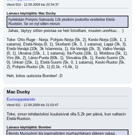
Viesti 910 - 12.09.2009 klo 20:34:37
Lainaus käyttäjältä: Mac Ducky
hyökkään Pohjois-Saksasta 12k yksikön joukoilla vesiteitse Etelä-
Ruotsiin. Se on nyt sitten minun.
 Jahas, täytyy sitten poistaa se heti listoiltani, muuten unohtuu... :) 
Toke: Otto Ruge - Norja: Pohjois-Norja (5k, 2), Keski-Norja (10k, 1, 1 
satama), Etelä-Norja (0, 1), Skotlanti (3k, 3, 1 satama), Lappi (3k, 3), 
Etelä-Venäjä (10k, 3k Islannista, 1), Itä-Venäjä (2k, 3), Valko-Venäjä 
(0, 1), Ukraina (15k, 1, 1 satama), Itä-Puola (10k, 1), Moldova (5k, 1), 
Viro (6k, 2), Länsi-Puola (60k, 1), Slovakia (0k, 1), Keski-Suomi (2k, 
0), Unkari (15k, 1), Etelä-Suomi (5k, 0, 1 satama), Keski-Ruotsi (5k, 
2), Pohjois-Ruotsi (2k, 1) (0,1k, +5,6k, 1)
Heh, kiitos uutisista Bomber! ;D
Mac Ducky
Eurooppataisto
Viesti 911 - 12.09.2009 klo 21:03:47
Toke, sinun tehdastulosi kuuluisivat olla 5,2k per päivä, kun valtasin 
Etelä-Ruotsin. 
Lainaus käyttäjältä: Bomber
Benito Mussolinin tila kapinallisten murhayrityksen jälkeen vakaa.