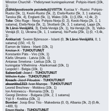
Winston Churchill - Yhdistyneet kuningaskunnat: Pohjois-Irlanti (10k, 
1)
(Sähköpostiosoite poistettu)
@VIITTA
: Kustaa V - Ruotsi: Pohjois-
Ruotsi (5k, 1), Keski-Ruotsi (5k, 2), Etelä-Ruotsi (5k, 3, 1 satama), 
Tanska (6k, 4), Englanti (5k, 1), Wales (10k, 1) (1,05k, +2,4k, 2)
Toke
: Otto Ruge - Norja: Pohjois-Norja (0, 2), Keski-Norja (2k, 1, 1 
satama), Etelä-Norja (5k, 1), Skotlanti (3k, 3, 1 satama), Lappi (2k, 
3k Länsi-Venäjällä
, 3), Etelä-Venäjä (2k, 1), Itä-Venäjä (2k, 3), Valko-
Venäjä (0, 1), Ukraina (3k, 1, 1 satama), Itä-Puola (25k, 1) (0, +3,4k, 
1)
Ankkaristi
: Sveinn Björnsson - Islanti (0, 
3k Länsi-Venäjällä
, 0, 1 
satama) (150, +0, 5)
Eamon de Valera - Irlanti (10k, 1)
Kristian X
 - 
TUHOUTUNUT
Konstantin Päts - Viro (10k, 1)
Kārlis Ulmanis - Latvia (10k, 1)
Antanas Smetona - Liettua (10k, 1)
kuningatar Vilhelmiina - Alankomaat (10k, 1)
Leopold I - Belgia (10k, 1)
Salwer1st/
: Jean I
 - 
TUHOUTUNUT
Wilhelm Kube
 - 
TUHOUTUNUT
Kreach
: Józef Piłsudski
 - 
TUHOUTUNUT
akuankka1313
: Ivan Mazepa
 - 
TUHOUTUNUT
Leonid Brezhnev - Moldova (10k, 1)
Ion Antonescu - Romania (10k, 1)
Georgi Dimitrov - Bulgaria (20k, 2, 1 satama)
Yrjö II - Kreikka (10k, 1)
Bomber
: Josip Broz Tito - Makedonia (0, 0), Albania (3k, 2) (0,4k, 
+400, 5)
Enver Hoxha
 - 
TUHOUTUNUT