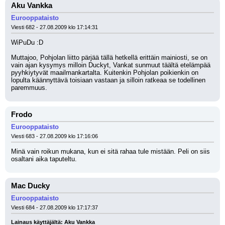
Aku Vankka
Eurooppataisto
Viesti 682 - 27.08.2009 klo 17:14:31
WiPuDu :D 
Muttajoo, Pohjolan liitto pärjää tällä hetkellä erittäin mainiosti, se on 
vain ajan kysymys milloin Duckyt, Vankat sunmuut täältä etelämpää 
pyyhkiytyvät maailmankartalta. Kuitenkin Pohjolan poikienkin on 
lopulta käännyttävä toisiaan vastaan ja silloin ratkeaa se todellinen 
paremmuus.
Frodo
Eurooppataisto
Viesti 683 - 27.08.2009 klo 17:16:06
Minä vain roikun mukana, kun ei sitä rahaa tule mistään. Peli on siis 
osaltani aika taputeltu.
Mac Ducky
Eurooppataisto
Viesti 684 - 27.08.2009 klo 17:17:37
Lainaus käyttäjältä: Aku Vankka