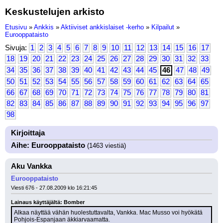
Keskustelujen arkisto
Etusivu
»
Ankkis
»
Aktiiviset ankkislaiset -kerho
»
Kilpailut
»
Eurooppataisto
Sivuja:
1
2
3
4
5
6
7
8
9
10
11
12
13
14
15
16
17
18
19
20
21
22
23
24
25
26
27
28
29
30
31
32
33
34
35
36
37
38
39
40
41
42
43
44
45
46
47
48
49
50
51
52
53
54
55
56
57
58
59
60
61
62
63
64
65
66
67
68
69
70
71
72
73
74
75
76
77
78
79
80
81
82
83
84
85
86
87
88
89
90
91
92
93
94
95
96
97
98
Kirjoittaja
Aihe: Eurooppataisto
(1463 viestiä)
Aku Vankka
Eurooppataisto
Viesti 676 - 27.08.2009 klo 16:21:45
Lainaus käyttäjältä: Bomber
Alkaa näyttää vähän huolestuttavalta, Vankka. Mac Musso voi hyökätä 
Pohjois-Espanjaan äkkiarvaamatta.