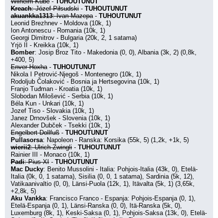
Wilhelm Kube
 - 
TUHOUTUNUT
Kreach
: Józef Piłsudski
 - 
TUHOUTUNUT
akuankka1313
: Ivan Mazepa
 - 
TUHOUTUNUT
Leonid Brezhnev - Moldova (10k, 1)
Ion Antonescu - Romania (10k, 1)
Georgi Dimitrov - Bulgaria (20k, 2, 1 satama)
Yrjö II - Kreikka (10k, 1)
Bomber
: Josip Broz Tito - Makedonia (0, 0), Albania (3k, 2) (0,8k, 
+400, 5)
Enver Hoxha
 - 
TUHOUTUNUT
Nikola I Petrović-Njegoš - Montenegro (10k, 1)
Rodoljub Čolaković - Bosnia ja Hertsegovina (10k, 1)
Franjo Tuđman - Kroatia (10k, 1)
Slobodan Milošević - Serbia (10k, 1)
Béla Kun - Unkari (10k, 1)
Jozef Tiso - Slovakia (10k, 1)
Janez Drnovšek - Slovenia (10k, 1)
Alexander Dubček - Tsekki (10k, 1)
Engelbert Dollfuß
 - 
TUHOUTUNUT
Pullasorsa
: Napoleon - Ranska: Korsika (55k, 5) (1,2k, +1k, 5)
wierii2
: Ulrich Zwingli
 - 
TUHOUTUNUT
Rainier III - Monaco (10k, 1)
Padi
: Pius XI
 - 
TUHOUTUNUT
Mac Ducky
: Benito Mussolini - Italia: Pohjois-Italia (43k, 0), Etelä-
Italia (0k, 0, 1 satama), Sisilia (0, 0, 1 satama), Sardinia (5k, 12), 
Vatikaanivaltio (0, 0), Länsi-Puola (12k, 1), Itävalta (5k, 1) (3,65k, 
+2,8k, 5)
Aku Vankka
: Francisco Franco - Espanja: Pohjois-Espanja (0, 1), 
Etelä-Espanja (0, 1), Länsi-Ranska (0, 0), Itä-Ranska (5k, 0), 
Luxemburg (8k, 1), Keski-Saksa (0, 1), Pohjois-Saksa (13k, 0), Etelä-