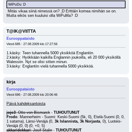
WiPuDu :D
 Mitäs vikaa siinä nimessä on? ;D Erittäin komea nimihän se on. 
Mutta eikös sen kuuluisi olla WiPuMa? :D
T@IK@VIITTA
Eurooppataisto
Viesti 685 - 27.08.2009 klo 17:27:56
1.käsky: Teen tuhannella 5000 yksikköä Englantiin.
2.käsky: Hyökkään kaikilla Englannin joukoilla, eli 20 000 yksiköllä 
Walessiin. Nyt se olisi sitten minun.
3.käsky: Englantiin vielä tuhannella 5000 yksikköä.
kirja
Eurooppataisto
Viesti 686 - 27.08.2009 klo 20:06:46
Päivä kahdeksantoista
jojo3
: Otto von Bismarck
 - 
TUHOUTUNUT
Frodo
: Mannerheim - Suomi: Keski-Suomi (5k, 0), Etelä-Suomi (0, 0, 
1 satama), Länsi-Venäjä (0, 
3k Islannista, 3k Norjasta
, 0), Luoteis-
Venäjä (0, 0) (0, +0, 5)
akkaridekkari
: Josif Stalin
 - 
TUHOUTUNUT