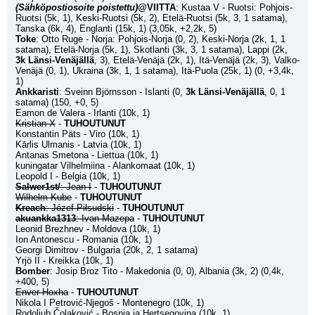
(Sähköpostiosoite poistettu)
@VIITTA
: Kustaa V - Ruotsi: Pohjois-
Ruotsi (5k, 1), Keski-Ruotsi (5k, 2), Etelä-Ruotsi (5k, 3, 1 satama), 
Tanska (6k, 4), Englanti (15k, 1) (3,05k, +2,2k, 5)
Toke
: Otto Ruge - Norja: Pohjois-Norja (0, 2), Keski-Norja (2k, 1, 1 
satama), Etelä-Norja (5k, 1), Skotlanti (3k, 3, 1 satama), Lappi (2k, 
3k Länsi-Venäjällä
, 3), Etelä-Venäjä (2k, 1), Itä-Venäjä (2k, 3), Valko-
Venäjä (0, 1), Ukraina (3k, 1, 1 satama), Itä-Puola (25k, 1) (0, +3,4k, 
1)
Ankkaristi
: Sveinn Björnsson - Islanti (0, 
3k Länsi-Venäjällä
, 0, 1 
satama) (150, +0, 5)
Eamon de Valera - Irlanti (10k, 1)
Kristian X
 - 
TUHOUTUNUT
Konstantin Päts - Viro (10k, 1)
Kārlis Ulmanis - Latvia (10k, 1)
Antanas Smetona - Liettua (10k, 1)
kuningatar Vilhelmiina - Alankomaat (10k, 1)
Leopold I - Belgia (10k, 1)
Salwer1st/
: Jean I
 - 
TUHOUTUNUT
Wilhelm Kube
 - 
TUHOUTUNUT
Kreach
: Józef Piłsudski
 - 
TUHOUTUNUT
akuankka1313
: Ivan Mazepa
 - 
TUHOUTUNUT
Leonid Brezhnev - Moldova (10k, 1)
Ion Antonescu - Romania (10k, 1)
Georgi Dimitrov - Bulgaria (20k, 2, 1 satama)
Yrjö II - Kreikka (10k, 1)
Bomber
: Josip Broz Tito - Makedonia (0, 0), Albania (3k, 2) (0,4k, 
+400, 5)
Enver Hoxha
 - 
TUHOUTUNUT
Nikola I Petrović-Njegoš - Montenegro (10k, 1)
Rodoljub Čolaković - Bosnia ja Hertsegovina (10k, 1)