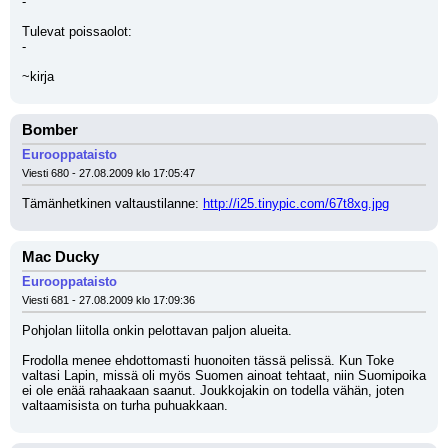
-
Tulevat poissaolot:
-
~kirja
Bomber
Eurooppataisto
Viesti 680 - 27.08.2009 klo 17:05:47
Tämänhetkinen valtaustilanne: 
http://i25.tinypic.com/67t8xg.jpg
Mac Ducky
Eurooppataisto
Viesti 681 - 27.08.2009 klo 17:09:36
Pohjolan liitolla onkin pelottavan paljon alueita. 
Frodolla menee ehdottomasti huonoiten tässä pelissä. Kun Toke 
valtasi Lapin, missä oli myös Suomen ainoat tehtaat, niin Suomipoika 
ei ole enää rahaakaan saanut. Joukkojakin on todella vähän, joten 
valtaamisista on turha puhuakkaan.