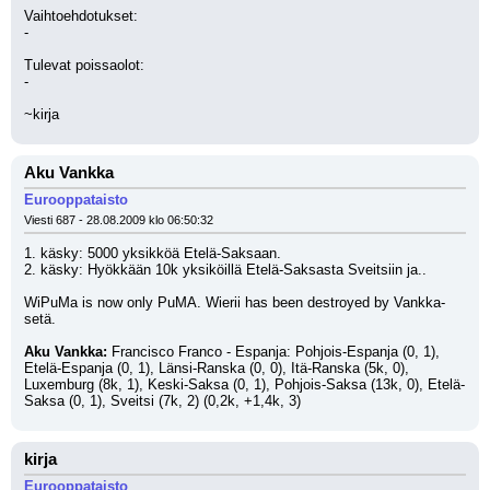
Vaihtoehdotukset:
-
Tulevat poissaolot:
-
~kirja
Aku Vankka
Eurooppataisto
Viesti 687 - 28.08.2009 klo 06:50:32
1. käsky: 5000 yksikköä Etelä-Saksaan.
2. käsky: Hyökkään 10k yksiköillä Etelä-Saksasta Sveitsiin ja..
WiPuMa is now only PuMA. Wierii has been destroyed by Vankka-
setä.
Aku Vankka:
 Francisco Franco - Espanja: Pohjois-Espanja (0, 1), 
Etelä-Espanja (0, 1), Länsi-Ranska (0, 0), Itä-Ranska (5k, 0), 
Luxemburg (8k, 1), Keski-Saksa (0, 1), Pohjois-Saksa (13k, 0), Etelä-
Saksa (0, 1), Sveitsi (7k, 2) (0,2k, +1,4k, 3)
kirja
Eurooppataisto