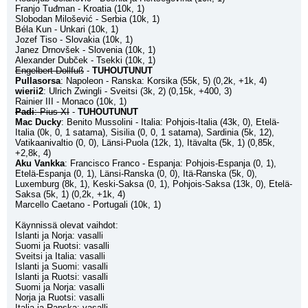
Franjo Tuđman - Kroatia (10k, 1)
Slobodan Milošević - Serbia (10k, 1)
Béla Kun - Unkari (10k, 1)
Jozef Tiso - Slovakia (10k, 1)
Janez Drnovšek - Slovenia (10k, 1)
Alexander Dubček - Tsekki (10k, 1)
Engelbert Dollfuß
 - 
TUHOUTUNUT
Pullasorsa
: Napoleon - Ranska: Korsika (55k, 5) (0,2k, +1k, 4)
wierii2
: Ulrich Zwingli - Sveitsi (3k, 2) (0,15k, +400, 3)
Rainier III - Monaco (10k, 1)
Padi
: Pius XI
 - 
TUHOUTUNUT
Mac Ducky
: Benito Mussolini - Italia: Pohjois-Italia (43k, 0), Etelä-
Italia (0k, 0, 1 satama), Sisilia (0, 0, 1 satama), Sardinia (5k, 12), 
Vatikaanivaltio (0, 0), Länsi-Puola (12k, 1), Itävalta (5k, 1) (0,85k, 
+2,8k, 4)
Aku Vankka
: Francisco Franco - Espanja: Pohjois-Espanja (0, 1), 
Etelä-Espanja (0, 1), Länsi-Ranska (0, 0), Itä-Ranska (5k, 0), 
Luxemburg (8k, 1), Keski-Saksa (0, 1), Pohjois-Saksa (13k, 0), Etelä-
Saksa (5k, 1) (0,2k, +1k, 4)
Marcello Caetano - Portugali (10k, 1)
Käynnissä olevat vaihdot:
Islanti ja Norja: vasalli
Suomi ja Ruotsi: vasalli
Sveitsi ja Italia: vasalli
Islanti ja Suomi: vasalli
Islanti ja Ruotsi: vasalli
Suomi ja Norja: vasalli
Norja ja Ruotsi: vasalli
Italia ja Ranska: vasalli