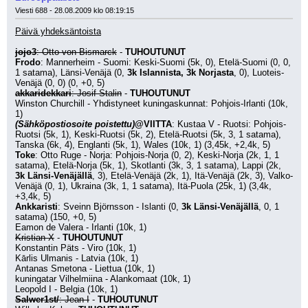
Viesti 688 - 28.08.2009 klo 08:19:15
Päivä yhdeksäntoista
jojo3
: Otto von Bismarck
 - 
TUHOUTUNUT
Frodo
: Mannerheim - Suomi: Keski-Suomi (5k, 0), Etelä-Suomi (0, 0, 
1 satama), Länsi-Venäjä (0, 
3k Islannista, 3k Norjasta
, 0), Luoteis-
Venäjä (0, 0) (0, +0, 5)
akkaridekkari
: Josif Stalin
 - 
TUHOUTUNUT
Winston Churchill - Yhdistyneet kuningaskunnat: Pohjois-Irlanti (10k, 
1)
(Sähköpostiosoite poistettu)
@VIITTA
: Kustaa V - Ruotsi: Pohjois-
Ruotsi (5k, 1), Keski-Ruotsi (5k, 2), Etelä-Ruotsi (5k, 3, 1 satama), 
Tanska (6k, 4), Englanti (5k, 1), Wales (10k, 1) (3,45k, +2,4k, 5)
Toke
: Otto Ruge - Norja: Pohjois-Norja (0, 2), Keski-Norja (2k, 1, 1 
satama), Etelä-Norja (5k, 1), Skotlanti (3k, 3, 1 satama), Lappi (2k, 
3k Länsi-Venäjällä
, 3), Etelä-Venäjä (2k, 1), Itä-Venäjä (2k, 3), Valko-
Venäjä (0, 1), Ukraina (3k, 1, 1 satama), Itä-Puola (25k, 1) (3,4k, 
+3,4k, 5)
Ankkaristi
: Sveinn Björnsson - Islanti (0, 
3k Länsi-Venäjällä
, 0, 1 
satama) (150, +0, 5)
Eamon de Valera - Irlanti (10k, 1)
Kristian X
 - 
TUHOUTUNUT
Konstantin Päts - Viro (10k, 1)
Kārlis Ulmanis - Latvia (10k, 1)
Antanas Smetona - Liettua (10k, 1)
kuningatar Vilhelmiina - Alankomaat (10k, 1)
Leopold I - Belgia (10k, 1)
Salwer1st/
: Jean I
 - 
TUHOUTUNUT