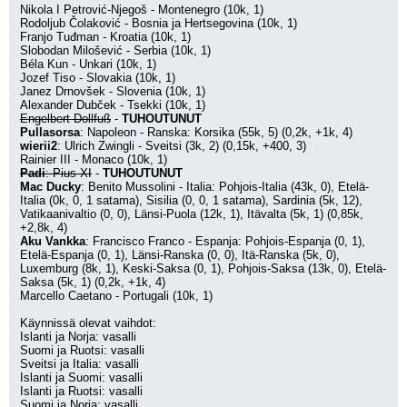
Nikola I Petrović-Njegoš - Montenegro (10k, 1)
Rodoljub Čolaković - Bosnia ja Hertsegovina (10k, 1)
Franjo Tuđman - Kroatia (10k, 1)
Slobodan Milošević - Serbia (10k, 1)
Béla Kun - Unkari (10k, 1)
Jozef Tiso - Slovakia (10k, 1)
Janez Drnovšek - Slovenia (10k, 1)
Alexander Dubček - Tsekki (10k, 1)
Engelbert Dollfuß
 - 
TUHOUTUNUT
Pullasorsa
: Napoleon - Ranska: Korsika (55k, 5) (0,2k, +1k, 4)
wierii2
: Ulrich Zwingli - Sveitsi (3k, 2) (0,15k, +400, 3)
Rainier III - Monaco (10k, 1)
Padi
: Pius XI
 - 
TUHOUTUNUT
Mac Ducky
: Benito Mussolini - Italia: Pohjois-Italia (43k, 0), Etelä-
Italia (0k, 0, 1 satama), Sisilia (0, 0, 1 satama), Sardinia (5k, 12), 
Vatikaanivaltio (0, 0), Länsi-Puola (12k, 1), Itävalta (5k, 1) (0,85k, 
+2,8k, 4)
Aku Vankka
: Francisco Franco - Espanja: Pohjois-Espanja (0, 1), 
Etelä-Espanja (0, 1), Länsi-Ranska (0, 0), Itä-Ranska (5k, 0), 
Luxemburg (8k, 1), Keski-Saksa (0, 1), Pohjois-Saksa (13k, 0), Etelä-
Saksa (5k, 1) (0,2k, +1k, 4)
Marcello Caetano - Portugali (10k, 1)
Käynnissä olevat vaihdot:
Islanti ja Norja: vasalli
Suomi ja Ruotsi: vasalli
Sveitsi ja Italia: vasalli
Islanti ja Suomi: vasalli
Islanti ja Ruotsi: vasalli
Suomi ja Norja: vasalli