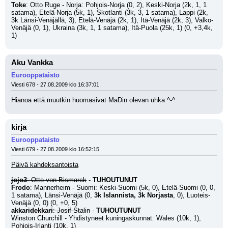
Toke
: Otto Ruge - Norja: Pohjois-Norja (0, 2), Keski-Norja (2k, 1, 1 
satama), Etelä-Norja (5k, 1), Skotlanti (3k, 3, 1 satama), Lappi (2k, 
3k Länsi-Venäjällä, 3), Etelä-Venäjä (2k, 1), Itä-Venäjä (2k, 3), Valko-
Venäjä (0, 1), Ukraina (3k, 1, 1 satama), Itä-Puola (25k, 1) (0, +3,4k, 
1)
Aku Vankka
Eurooppataisto
Viesti 678 - 27.08.2009 klo 16:37:01
Hianoa että muutkin huomasivat MaDin olevan uhka ^-^
kirja
Eurooppataisto
Viesti 679 - 27.08.2009 klo 16:52:15
Päivä kahdeksantoista
jojo3
: Otto von Bismarck
 - 
TUHOUTUNUT
Frodo
: Mannerheim - Suomi: Keski-Suomi (5k, 0), Etelä-Suomi (0, 0, 
1 satama), Länsi-Venäjä (0, 
3k Islannista, 3k Norjasta
, 0), Luoteis-
Venäjä (0, 0) (0, +0, 5)
akkaridekkari
: Josif Stalin
 - 
TUHOUTUNUT
Winston Churchill - Yhdistyneet kuningaskunnat: Wales (10k, 1), 
Pohjois-Irlanti (10k, 1)