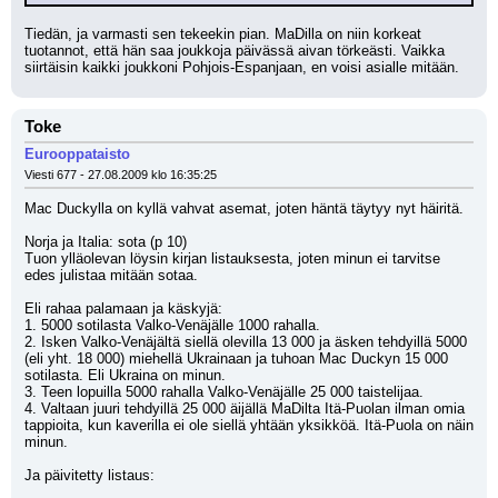
Tiedän, ja varmasti sen tekeekin pian. MaDilla on niin korkeat 
tuotannot, että hän saa joukkoja päivässä aivan törkeästi. Vaikka 
siirtäisin kaikki joukkoni Pohjois-Espanjaan, en voisi asialle mitään.
Toke
Eurooppataisto
Viesti 677 - 27.08.2009 klo 16:35:25
Mac Duckylla on kyllä vahvat asemat, joten häntä täytyy nyt häiritä. 
Norja ja Italia: sota (p 10)
Tuon ylläolevan löysin kirjan listauksesta, joten minun ei tarvitse 
edes julistaa mitään sotaa.
Eli rahaa palamaan ja käskyjä:
1. 5000 sotilasta Valko-Venäjälle 1000 rahalla.
2. Isken Valko-Venäjältä siellä olevilla 13 000 ja äsken tehdyillä 5000 
(eli yht. 18 000) miehellä Ukrainaan ja tuhoan Mac Duckyn 15 000 
sotilasta. Eli Ukraina on minun.
3. Teen lopuilla 5000 rahalla Valko-Venäjälle 25 000 taistelijaa.
4. Valtaan juuri tehdyillä 25 000 äijällä MaDilta Itä-Puolan ilman omia 
tappioita, kun kaverilla ei ole siellä yhtään yksikköä. Itä-Puola on näin 
minun.
Ja päivitetty listaus: