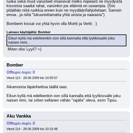
ruoka sekä muut varusteet imaisevat melko nopeasti ne myydyistä 
kissoista saadut rahat, varsinkin jos eläimiä on useampia. (Siis 
pitäähän niitä ruokkia ennen kuin ne myydään/lahjoitetaan. Samoin 
emoa...ja niitä "lukuunottamatta yhtä urosta ja naarasta")
Bomberin kissat voi yhtä hyvin olla Mortti ja Vertti. :)
Lainaus käyttäjältä: Bomber
Eikun kyllä mä edelleenkin oon sillä kannalla että lyylikissalle joku 
naisen nimi...
 Miten olisi Lyyli? =)
Bomber
Offtopic-topic II
Viesti 113 - 28.06.2009 klo 10:05:57
Aikamoista läpänheittoa täällä taas.
Eikun kyllä mä edelleenkin oon sillä kannalla että lyylikissalle joku 
naisen nimi, tai sitten sellanen vähän "rajalla" oleva, esim Tipsu.
Aku Vankka
Offtopic-topic II
Viesti 114 - 28.06.2009 klo 10:15:48