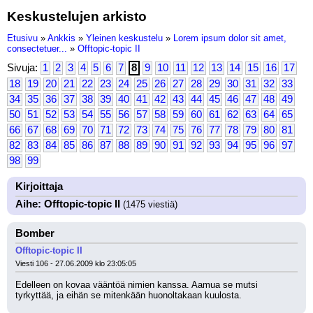
Keskustelujen arkisto
Etusivu
»
Ankkis
»
Yleinen keskustelu
»
Lorem ipsum dolor sit amet,
consectetuer...
»
Offtopic-topic II
Sivuja:
1
2
3
4
5
6
7
8
9
10
11
12
13
14
15
16
17
18
19
20
21
22
23
24
25
26
27
28
29
30
31
32
33
34
35
36
37
38
39
40
41
42
43
44
45
46
47
48
49
50
51
52
53
54
55
56
57
58
59
60
61
62
63
64
65
66
67
68
69
70
71
72
73
74
75
76
77
78
79
80
81
82
83
84
85
86
87
88
89
90
91
92
93
94
95
96
97
98
99
Kirjoittaja
Aihe: Offtopic-topic II
(1475 viestiä)
Bomber
Offtopic-topic II
Viesti 106 - 27.06.2009 klo 23:05:05
Edelleen on kovaa vääntöä nimien kanssa. Aamua se mutsi 
tyrkyttää, ja eihän se mitenkään huonoltakaan kuulosta.