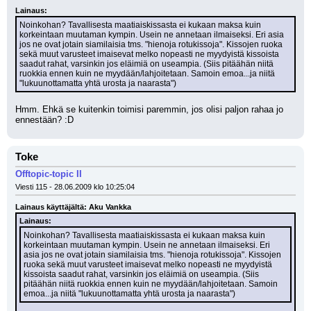
Lainaus:
Noinkohan? Tavallisesta maatiaiskissasta ei kukaan maksa kuin 
korkeintaan muutaman kympin. Usein ne annetaan ilmaiseksi. Eri asia 
jos ne ovat jotain siamilaisia tms. "hienoja rotukissoja". Kissojen ruoka 
sekä muut varusteet imaisevat melko nopeasti ne myydyistä kissoista 
saadut rahat, varsinkin jos eläimiä on useampia. (Siis pitäähän niitä 
ruokkia ennen kuin ne myydään/lahjoitetaan. Samoin emoa...ja niitä 
"lukuunottamatta yhtä urosta ja naarasta")
Hmm. Ehkä se kuitenkin toimisi paremmin, jos olisi paljon rahaa jo 
ennestään? :D
Toke
Offtopic-topic II
Viesti 115 - 28.06.2009 klo 10:25:04
Lainaus käyttäjältä: Aku Vankka
Lainaus:
Noinkohan? Tavallisesta maatiaiskissasta ei kukaan maksa kuin 
korkeintaan muutaman kympin. Usein ne annetaan ilmaiseksi. Eri 
asia jos ne ovat jotain siamilaisia tms. "hienoja rotukissoja". Kissojen 
ruoka sekä muut varusteet imaisevat melko nopeasti ne myydyistä 
kissoista saadut rahat, varsinkin jos eläimiä on useampia. (Siis 
pitäähän niitä ruokkia ennen kuin ne myydään/lahjoitetaan. Samoin 
emoa...ja niitä "lukuunottamatta yhtä urosta ja naarasta")