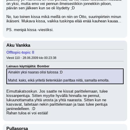
on yksi, mutta emo vei pennun ilmeisestikkin jonnekkin piloon, 
päivän sen jälkeen kun se oli löydetty ;D 
No, tuo toinen kissa mikä meillä on niin on Otto, suurinpiirtein minun 
ikäiseni. Mukava kissa, vaikka tuskinpa elää enää kauhean kauaa...
PS. menipä kissa -viestiksi.
Aku Vankka
Offtopic-topic II
Viesti 110 - 28.06.2009 klo 00:23:38
Lainaus käyttäjältä: Bomber
Ainakin yksi naaras olisi tulossa :D 
Mahd. kaks, eikä yritetä tietenkään parittaa niitä, samalta emolta.
Eimuttakatsoskun. Jos saatte ne kissat parittelemaan, tulee 
kissanpentuja. Sitten myytte hyvällä hinnalla ne pennut, 
lukuunottamatta yhtä urosta ja yhtä naarasta. Sitten kun ne 
kasvavat, laitetaan nekin parittelemaan ja taas tulee pentuja 
janiinedelleen. :D 
Rahan tuloa ei voi estää!
Pullasorsa