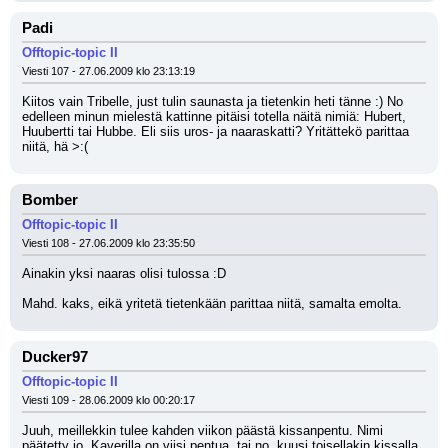
Padi
Offtopic-topic II
Viesti 107 - 27.06.2009 klo 23:13:19
Kiitos vain Tribelle, just tulin saunasta ja tietenkin heti tänne :) No 
edelleen minun mielestä kattinne pitäisi totella näitä nimiä: Hubert, 
Huubertti tai Hubbe. Eli siis uros- ja naaraskatti? Yritättekö parittaa 
niitä, hä >:(
Bomber
Offtopic-topic II
Viesti 108 - 27.06.2009 klo 23:35:50
Ainakin yksi naaras olisi tulossa :D 
Mahd. kaks, eikä yritetä tietenkään parittaa niitä, samalta emolta.
Ducker97
Offtopic-topic II
Viesti 109 - 28.06.2009 klo 00:20:17
Juuh, meillekkin tulee kahden viikon päästä kissanpentu. Nimi 
päätetty jo. Kaverilla on viisi pentua, tai no, kuusi toisellakin kissalla 