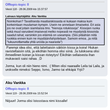
Offtopic-topic II
Viesti 118 - 28.06.2009 klo 15:37:57
Lainaus käyttäjältä: Aku Vankka
Noinkohan? Tavallisesta maatiaiskissasta ei kukaan maksa kuin 
korkeintaan muutaman kympin. Usein ne annetaan ilmaiseksi. Eri asia 
jos ne ovat jotain siamilaisia tms. "hienoja rotukissoja". Kissojen ruoka 
sekä muut varusteet imaisevat melko nopeasti ne myydyistä kissoista 
saadut rahat, varsinkin jos eläimiä on useampia. (Siis pitäähän niitä 
ruokkia ennen kuin ne myydään/lahjoitetaan. Samoin emoa...ja niitä 
"lukuunottamatta yhtä urosta ja naarasta")
 Parempi idea olisi, että laitettaisiin säkkiin kissa ja koira! Hiukan 
ravisteltaisiin sitä, ja eiköhän homma olisi siinä. Ja tuloksena olisi 
ihmeellinen koiran ja kissan risteytys! Eiköhän sellaisesta ihan 
mukavasti saisi rahaa. ;D 
Jorma, kun oli niin hieno nimi. :( Miten olisi naaraalle Leila tai Laila, ja 
urokselle nimeksi Seppo, Ismo, Jarmo tai ehkäpä Yrjö?
Aku Vankka
Offtopic-topic II
Viesti 119 - 28.06.2009 klo 15:52:54
Niijuuri! Jorma olisi loissstava nimi kissalle!