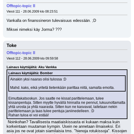
Offtopic-topic II
Viesti 111 - 28.06.2009 klo 08:23:51
Vankalla on finanssineron tulevaisuus edessään. ;D 
Miksei nimeksi käy Jorma? ???
Toke
Offtopic-topic II
Viesti 112 - 28.06.2009 klo 09:59:58
Lainaus käyttäjältä: Aku Vankka
Lainaus käyttäjältä: Bomber
Ainakin yksi naaras olisi tulossa :D 
Mahd. kaks, eikä yritetä tietenkään parittaa niitä, samalta emolta.
Eimuttakatsoskun. Jos saatte ne kissat parittelemaan, tulee 
kissanpentuja. Sitten myytte hyvällä hinnalla ne pennut, lukuunottamatta 
yhtä urosta ja yhtä naarasta. Sitten kun ne kasvavat, laitetaan nekin 
parittelemaan ja taas tulee pentuja janiinedelleen. :D 
Rahan tuloa ei voi estää!
 Noinkohan? Tavallisesta maatiaiskissasta ei kukaan maksa kuin 
korkeintaan muutaman kympin. Usein ne annetaan ilmaiseksi. Eri 
asia jos ne ovat jotain siamilaisia tms. "hienoja rotukissoja". Kissojen 