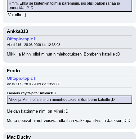
Hmm. Ehkä se kuitenkin toimisi paremmin, jos olisi paljon rahaa jo 
ennestään? :D
 Voi olla. ;)
Ankka313
Offtopic-topic II
Viesti 116 - 28.06.2009 klo 12:35:08
Mikki ja Minni olisi minun nimiehdotukseni Bomberin kateille ;D
Frodo
Offtopic-topic II
Viesti 117 - 28.06.2009 klo 13:21:06
Lainaus käyttäjältä: Ankka313
Mikki ja Minni olisi minun nimiehdotukseni Bomberin kateille ;D
Meidän kattimme nimi on Minni ;D 
Mutta sopivat nimet voisivat olla ihan vaikkapa Elvis ja Jackson;D:D
Mac Ducky