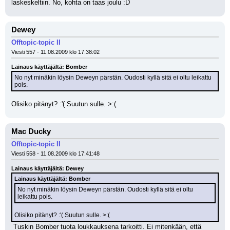
laskeskeltiin. No, kohta on taas joulu :D
Dewey
Offtopic-topic II
Viesti 557 - 11.08.2009 klo 17:38:02
Lainaus käyttäjältä: Bomber
No nyt minäkin löysin Deweyn pärstän. Oudosti kyllä sitä ei oltu leikattu 
pois.
Olisiko pitänyt? :'( Suutun sulle. >:(
Mac Ducky
Offtopic-topic II
Viesti 558 - 11.08.2009 klo 17:41:48
Lainaus käyttäjältä: Dewey
Lainaus käyttäjältä: Bomber
No nyt minäkin löysin Deweyn pärstän. Oudosti kyllä sitä ei oltu 
leikattu pois.
Olisiko pitänyt? :'( Suutun sulle. >:(
 Tuskin Bomber tuota loukkauksena tarkoitti. Ei mitenkään, että 