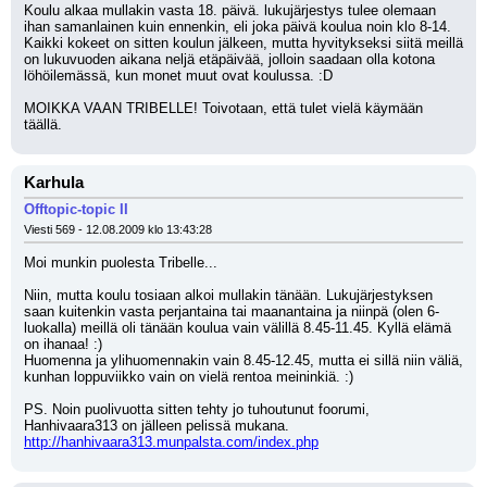
Koulu alkaa mullakin vasta 18. päivä. lukujärjestys tulee olemaan 
ihan samanlainen kuin ennenkin, eli joka päivä koulua noin klo 8-14. 
Kaikki kokeet on sitten koulun jälkeen, mutta hyvitykseksi siitä meillä 
on lukuvuoden aikana neljä etäpäivää, jolloin saadaan olla kotona 
löhöilemässä, kun monet muut ovat koulussa. :D
MOIKKA VAAN TRIBELLE! Toivotaan, että tulet vielä käymään 
täällä.
Karhula
Offtopic-topic II
Viesti 569 - 12.08.2009 klo 13:43:28
Moi munkin puolesta Tribelle...
Niin, mutta koulu tosiaan alkoi mullakin tänään. Lukujärjestyksen 
saan kuitenkin vasta perjantaina tai maanantaina ja niinpä (olen 6-
luokalla) meillä oli tänään koulua vain välillä 8.45-11.45. Kyllä elämä 
on ihanaa! :) 
Huomenna ja ylihuomennakin vain 8.45-12.45, mutta ei sillä niin väliä, 
kunhan loppuviikko vain on vielä rentoa meininkiä. :)
PS. Noin puolivuotta sitten tehty jo tuhoutunut foorumi, 
Hanhivaara313 on jälleen pelissä mukana.
http://hanhivaara313.munpalsta.com/index.php