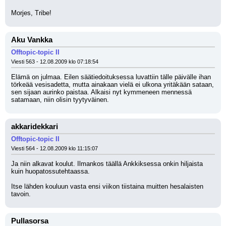
Morjes, Tribe!
Aku Vankka
Offtopic-topic II
Viesti 563 - 12.08.2009 klo 07:18:54
Elämä on julmaa. Eilen säätiedoituksessa luvattiin tälle päivälle ihan 
törkeää vesisadetta, mutta ainakaan vielä ei ulkona yritäkään sataan, 
sen sijaan aurinko paistaa. Alkaisi nyt kymmeneen mennessä 
satamaan, niin olisin tyytyväinen.
akkaridekkari
Offtopic-topic II
Viesti 564 - 12.08.2009 klo 11:15:07
Ja niin alkavat koulut. Ilmankos täällä Ankkiksessa onkin hiljaista 
kuin huopatossutehtaassa.
Itse lähden kouluun vasta ensi viikon tiistaina muitten hesalaisten 
tavoin.
Pullasorsa