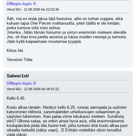
Offtopic-topic II
Viesti 561 - 11.08.2009 klo 22:03:36
Ääh, mä en enää jaksa tätä foorumia, aihe on turhan suppea, eikä 
kukaan tajua One Piecen mahtavuutta, joten täällä ei ole ketään, 
jonka kanssa siitä voisi puhua.
Jotenka. Jätän tämän foorumin ja siirryn enemmän mieleeni olevalle.
Joo, oli ihan kiva jutella asioista ja lukea muiden viestejä ja tarinoita.
Jään kyllä kaipaamaan muutamaa tyyppiä.
Kiitos hei.
Terveisin Tribe
Salwer1st/
Offtopic-topic II
Viesti 562 - 12.08.2009 klo 06:51:51
Kello 6.45. 
Koulu alkaa tänään. Herätys kello 6.20, runsas aamupala ja uutisten 
katsominen töllöstä, sanomalahden urheilusivujen selaaminen ja 
sarjisten lukeminen. Ihan palaa viime lukukausi mieleen. Surullista, 
eikö? Ulkona sataa, se onkin ainoa hyvä asia, sillä ensimmäisemä 
koulupäivänä pitää olla huono keli, jotta tuntuisi että koulu alkaa juuri 
oikealla hetkellä (näkis vaan). ;D Erittäin mielelläni olisin lomaillut 
vielä viikon.