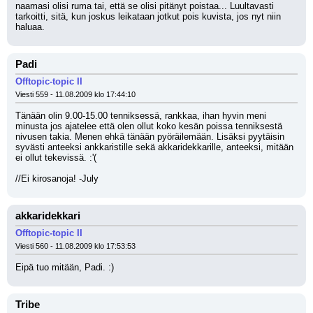
naamasi olisi ruma tai, että se olisi pitänyt poistaa... Luultavasti 
tarkoitti, sitä, kun joskus leikataan jotkut pois kuvista, jos nyt niin 
haluaa.
Padi
Offtopic-topic II
Viesti 559 - 11.08.2009 klo 17:44:10
Tänään olin 9.00-15.00 tenniksessä, rankkaa, ihan hyvin meni 
minusta jos ajatelee että olen ollut koko kesän poissa tenniksestä 
nivusen takia. Menen ehkä tänään pyöräilemään. Lisäksi pyytäisin 
syvästi anteeksi ankkaristille sekä akkaridekkarille, anteeksi, mitään 
ei ollut tekevissä. :'(
//Ei kirosanoja! -July
akkaridekkari
Offtopic-topic II
Viesti 560 - 11.08.2009 klo 17:53:53
Eipä tuo mitään, Padi. :)
Tribe