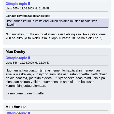
Offtopic-topic II
Viesti 565 - 12.08.2009 klo 11:48:59
Lainaus käyttäjältä: akkaridekkari
Itse lähden kouluun vasta ensi viikon tiistaina muitten hesalaisten 
tavoin.
Niin minäkin, mutta en todellakaan asu Helsingissä. Aika pitkä loma, 
kun se alkoi jo toukokuussa ja loppuu vasta 18. päivä elokuuta. :)
Mac Ducky
Offtopic-topic II
Viesti 566 - 12.08.2009 klo 12:20:53
Huomenna kouluun... Tämä viimeinen lomapäiväkin menee ihan 
sisällä oleskellen, kun nyt on aamusta asti satanut vettä. Nettiinkään 
en ole päässyt, jostakin syystä.. :/ Nyt onneksi taas toimii. No eipä 
ainakaan haittaa vaikka, huomennakin sataisi, kun koulussa 
kumminkin joutuu olemaan.
Ja morojens vaan Tribelle.
Aku Vankka
Offtopic-topic II