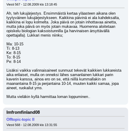
Viesti 567 - 12.08.2009 klo 13:18:45
Ah, teh lukujärjestys. Ensimmäistä kertaa yläasteen aikana olen 
tyytyväinen lukujärjestykseen. Kaikkina päivinä ei ala kahdeksalta, 
kaikkina ei lopu kolmelta. Joka päivä on jotain inhottavaa ainetta, 
mutta joka päivä on myös jotain mukavaa. Huomenna aloitetaan 
opiskelu biologian kaksoistunnilla (ja harvinaisen ärsyttävällä 
opettajalla). Lukkari menis niinku;
Ma: 10-15
Ti: 8-13
Ke: 8-15
To: 8-15
Pe: 8-14
Lisäksi vaikka valinnaisaineet sunmuut tekevät kaikkien lukkareista 
aika erilaiset, mulla on onneksi lähes samanlainen lukkari parin 
kaverin kanssa, ainoa ero on se, että niillä kummallakin on 
maanantaina 8-15 ja perjantaina 10-14, muuten kaikki samaa, jopa 
aineet, ruokailut yms.
Mutta vieläkin kyllä harmittaa loman loppuminen..
Imfromfinland08
Offtopic-topic II
Viesti 568 - 12.08.2009 klo 13:31:55