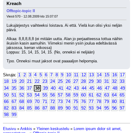
Kreach
Offtopic-topic II
Viesti 570 - 12.08.2009 klo 15:07:07
Lukujärjestys vaihteeksi loistava. Ai että. Vielä kun olisi yksi neljän 
päivä. 
Alkaa: 8,8,8,8,8 (ei mitään uutta. Alan jo perjaatteessa tottua näihin 
ikuisiin kasin aamuihin. Viimeksi menin ysiin joulua edeltävässä 
jaksossa, kerran viikossa)
Loppuu: 15, 14, 15, 14, 15. (No, onneksi ei neljään)
Tjoo. Onneksi muut jaksot ovat paaaaljon helpompia.
Sivuja:
1
2
3
4
5
6
7
8
9
10
11
12
13
14
15
16
17
18
19
20
21
22
23
24
25
26
27
28
29
30
31
32
33
34
35
36
37
38
39
40
41
42
43
44
45
46
47
48
49
50
51
52
53
54
55
56
57
58
59
60
61
62
63
64
65
66
67
68
69
70
71
72
73
74
75
76
77
78
79
80
81
82
83
84
85
86
87
88
89
90
91
92
93
94
95
96
97
98
99
Etusivu
»
Ankkis
»
Yleinen keskustelu
»
Lorem ipsum dolor sit amet,