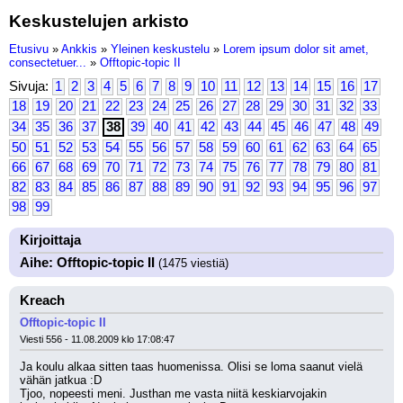
Keskustelujen arkisto
Etusivu
»
Ankkis
»
Yleinen keskustelu
»
Lorem ipsum dolor sit amet,
consectetuer...
»
Offtopic-topic II
Sivuja:
1
2
3
4
5
6
7
8
9
10
11
12
13
14
15
16
17
18
19
20
21
22
23
24
25
26
27
28
29
30
31
32
33
34
35
36
37
38
39
40
41
42
43
44
45
46
47
48
49
50
51
52
53
54
55
56
57
58
59
60
61
62
63
64
65
66
67
68
69
70
71
72
73
74
75
76
77
78
79
80
81
82
83
84
85
86
87
88
89
90
91
92
93
94
95
96
97
98
99
Kirjoittaja
Aihe: Offtopic-topic II
(1475 viestiä)
Kreach
Offtopic-topic II
Viesti 556 - 11.08.2009 klo 17:08:47
Ja koulu alkaa sitten taas huomenissa. Olisi se loma saanut vielä 
vähän jatkua :D
Tjoo, nopeesti meni. Justhan me vasta niitä keskiarvojakin 