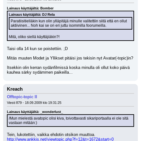
Lainaus käyttäjältä: Bomber
Lainaus käyttäjältä: DJ Rela
Paratiisitielläkin kun olin ylläpitäjä minulle valitettiin siitä että en ollut 
aktiivinen... Noh kai se on eri juttu isommilla foorumeilla.
Mitä, oliko siellä käyttäjiäkin?!
Taisi olla 14 kun se poistettiin. ;D 
Mitäs muuten Modet ja Yllikset pitäisi jos tekisin nyt Avatar(-topic)in?
Itsekkin olin kerran sydänfilmissä koska minulla oli ollut koko päivä 
kauhea särky sydämmen paikeilla...
Kreach
Offtopic-topic II
Viesti 879 - 18.09.2009 klo 19:31:25
Lainaus käyttäjältä: _wonderlust_
/Mun mielestä avatopic olisi kiva, toivottavasti sikariportaalla ei ole sitä 
vastaan mitään:)
Tein, lukotettiin, vaikka ehdotin otsikon muuttoa. 
http://www.ankkis.net/viewtopic.php?f=12&t=1672&start=0