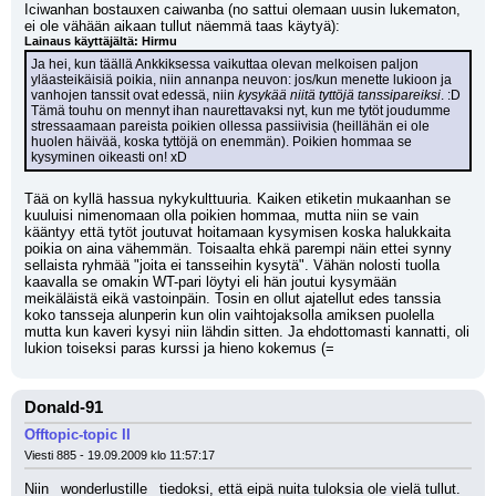
Iciwanhan bostauxen caiwanba (no sattui olemaan uusin lukematon, 
ei ole vähään aikaan tullut näemmä taas käytyä):
Lainaus käyttäjältä: Hirmu
Ja hei, kun täällä Ankkiksessa vaikuttaa olevan melkoisen paljon 
yläasteikäisiä poikia, niin annanpa neuvon: jos/kun menette lukioon ja 
vanhojen tanssit ovat edessä, niin 
kysykää niitä tyttöjä tanssipareiksi
. :D 
Tämä touhu on mennyt ihan naurettavaksi nyt, kun me tytöt joudumme 
stressaamaan pareista poikien ollessa passiivisia (heillähän ei ole 
huolen häivää, koska tyttöjä on enemmän). Poikien hommaa se 
kysyminen oikeasti on! xD
Tää on kyllä hassua nykykulttuuria. Kaiken etiketin mukaanhan se 
kuuluisi nimenomaan olla poikien hommaa, mutta niin se vain 
kääntyy että tytöt joutuvat hoitamaan kysymisen koska halukkaita 
poikia on aina vähemmän. Toisaalta ehkä parempi näin ettei synny 
sellaista ryhmää "joita ei tansseihin kysytä". Vähän nolosti tuolla 
kaavalla se omakin WT-pari löytyi eli hän joutui kysymään 
meikäläistä eikä vastoinpäin. Tosin en ollut ajatellut edes tanssia 
koko tansseja alunperin kun olin vaihtojaksolla amiksen puolella 
mutta kun kaveri kysyi niin lähdin sitten. Ja ehdottomasti kannatti, oli 
lukion toiseksi paras kurssi ja hieno kokemus (=
Donald-91
Offtopic-topic II
Viesti 885 - 19.09.2009 klo 11:57:17
Niin _wonderlustille_ tiedoksi, että eipä nuita tuloksia ole vielä tullut. 