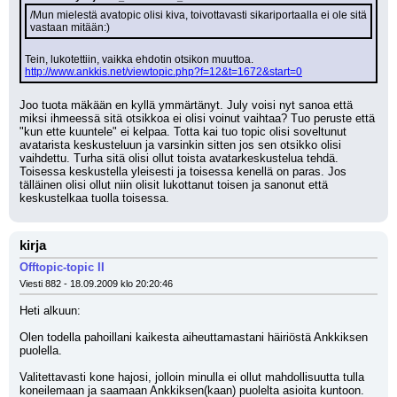
/Mun mielestä avatopic olisi kiva, toivottavasti sikariportaalla ei ole sitä 
vastaan mitään:)
Tein, lukotettiin, vaikka ehdotin otsikon muuttoa. 
http://www.ankkis.net/viewtopic.php?f=12&t=1672&start=0
Joo tuota mäkään en kyllä ymmärtänyt. July voisi nyt sanoa että 
miksi ihmeessä sitä otsikkoa ei olisi voinut vaihtaa? Tuo peruste että 
"kun ette kuuntele" ei kelpaa. Totta kai tuo topic olisi soveltunut 
avatarista keskusteluun ja varsinkin sitten jos sen otsikko olisi 
vaihdettu. Turha sitä olisi ollut toista avatarkeskustelua tehdä. 
Toisessa keskustella yleisesti ja toisessa kenellä on paras. Jos 
tälläinen olisi ollut niin olisit lukottanut toisen ja sanonut että 
keskustelkaa tuolla toisessa.
kirja
Offtopic-topic II
Viesti 882 - 18.09.2009 klo 20:20:46
Heti alkuun:
Olen todella pahoillani kaikesta aiheuttamastani häiriöstä Ankkiksen 
puolella.
Valitettavasti kone hajosi, jolloin minulla ei ollut mahdollisuutta tulla 
koneilemaan ja saamaan Ankkiksen(kaan) puolelta asioita kuntoon. 