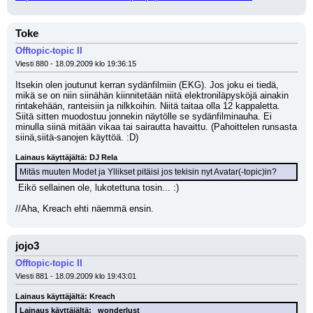
Toke
Offtopic-topic II
Viesti 880 - 18.09.2009 klo 19:36:15
Itsekin olen joutunut kerran sydänfilmiin (EKG). Jos joku ei tiedä, 
mikä se on niin siinähän kiinnitetään niitä elektroniläpysköjä ainakin 
rintakehään, ranteisiin ja nilkkoihin. Niitä taitaa olla 12 kappaletta. 
Siitä sitten muodostuu jonnekin näytölle se sydänfilminauha. Ei 
minulla siinä mitään vikaa tai sairautta havaittu. (Pahoittelen runsasta 
siinä,siitä-sanojen käyttöä. :D)
Lainaus käyttäjältä: DJ Rela
Mitäs muuten Modet ja Yllikset pitäisi jos tekisin nyt Avatar(-topic)in?
 Eikö sellainen ole, lukotettuna tosin... :)
//Aha, Kreach ehti näemmä ensin.
jojo3
Offtopic-topic II
Viesti 881 - 18.09.2009 klo 19:43:01
Lainaus käyttäjältä: Kreach
Lainaus käyttäjältä: _wonderlust_