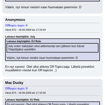
Väärin, nyt minun viestini vaan huomataan paremmin :D
Anonymous
Offtopic-topic II
Viesti 872 - 18.09.2009 klo 17:24:54
Lainaus käyttäjältä: July
Lainaus käyttäjältä: DJ Rela
July onkin näköjään ollut aktiivisempi sen jälkeen kun hänet 
Ylläpitäjäksi asetettiin.
Väärin, nyt minun viestini vaan huomataan paremmin :D
En nyt sanoisi. Olet ollut ahkera Off-Topiccaaja. Lähetä jonnekkin 
muuallekkin viestei kun Off-topiciin. ;)
Mac Ducky
Offtopic-topic II
Viesti 873 - 18.09.2009 klo 17:32:00
Lainaus käyttäjältä: DJ Rela
En nyt sanoisi. Olet ollut ahkera Off-Topiccaaja. Lähetä jonnekkin 