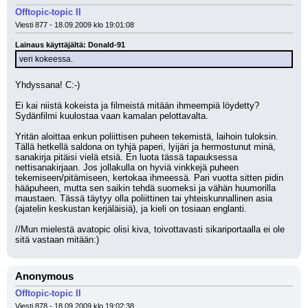
Offtopic-topic II
Viesti 877 - 18.09.2009 klo 19:01:08
Lainaus käyttäjältä: Donald-91
veri kokeessa.
Yhdyssana! C:-) 
Ei kai niistä kokeista ja filmeistä mitään ihmeempiä löydetty? 
Sydänfilmi kuulostaa vaan kamalan pelottavalta.
Yritän aloittaa enkun poliittisen puheen tekemistä, laihoin tuloksin. 
Tällä hetkellä saldona on tyhjä paperi, lyijäri ja hermostunut minä, 
sanakirja pitäisi vielä etsiä. En luota tässä tapauksessa 
nettisanakirjaan. Jos jollakulla on hyviä vinkkejä puheen 
tekemiseen/pitämiseen, kertokaa ihmeessä. Pari vuotta sitten pidin 
hääpuheen, mutta sen saikin tehdä suomeksi ja vähän huumorilla 
maustaen. Tässä täytyy olla poliittinen tai yhteiskunnallinen asia 
(ajatelin keskustan kerjäläisiä), ja kieli on tosiaan englanti.
//Mun mielestä avatopic olisi kiva, toivottavasti sikariportaalla ei ole 
sitä vastaan mitään:)
Anonymous
Offtopic-topic II
Viesti 878 - 18.09.2009 klo 19:02:38