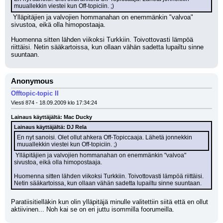
muuallekkin viestei kun Off-topiciin. ;)
 Ylläpitäjien ja valvojien hommanahan on enemmänkin "valvoa" 
sivustoa, eikä olla himopostaaja.
Huomenna sitten lähden viikoksi Turkkiin. Toivottovasti lämpöä 
riittäisi. Netin sääkartoissa, kun ollaan vähän sadetta lupailtu sinne 
suuntaan.
Anonymous
Offtopic-topic II
Viesti 874 - 18.09.2009 klo 17:34:24
Lainaus käyttäjältä: Mac Ducky
Lainaus käyttäjältä: DJ Rela
En nyt sanoisi. Olet ollut ahkera Off-Topiccaaja. Lähetä jonnekkin 
muuallekkin viestei kun Off-topiciin. ;)
 Ylläpitäjien ja valvojien hommanahan on enemmänkin "valvoa" 
sivustoa, eikä olla himopostaaja.
Huomenna sitten lähden viikoksi Turkkiin. Toivottovasti lämpöä riittäisi. 
Netin sääkartoissa, kun ollaan vähän sadetta lupailtu sinne suuntaan.
Paratiisitielläkin kun olin ylläpitäjä minulle valitettiin siitä että en ollut 
aktiivinen... Noh kai se on eri juttu isommilla foorumeilla.