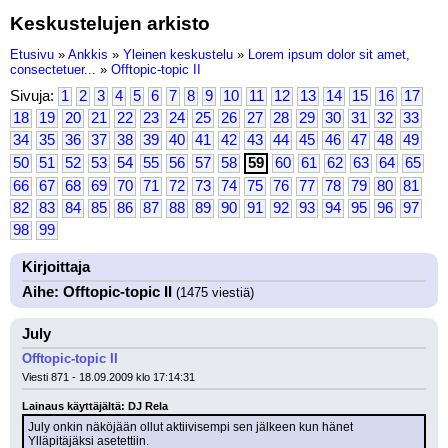
Keskustelujen arkisto
Etusivu
»
Ankkis
»
Yleinen keskustelu
»
Lorem ipsum dolor sit amet,
consectetuer...
»
Offtopic-topic II
Sivuja:
1
2
3
4
5
6
7
8
9
10
11
12
13
14
15
16
17
18
19
20
21
22
23
24
25
26
27
28
29
30
31
32
33
34
35
36
37
38
39
40
41
42
43
44
45
46
47
48
49
50
51
52
53
54
55
56
57
58
59
60
61
62
63
64
65
66
67
68
69
70
71
72
73
74
75
76
77
78
79
80
81
82
83
84
85
86
87
88
89
90
91
92
93
94
95
96
97
98
99
Kirjoittaja
Aihe: Offtopic-topic II
(1475 viestiä)
July
Offtopic-topic II
Viesti 871 - 18.09.2009 klo 17:14:31
Lainaus käyttäjältä: DJ Rela
July onkin näköjään ollut aktiivisempi sen jälkeen kun hänet 
Ylläpitäjäksi asetettiin.