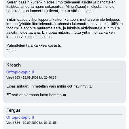
Kerran pääsin kuitenkin edes ilmoittelemaan asioita ja pahoittelen 
kaikkea aiheuttamaani sekasortoa. Minun(kaan) mielestäni ei ole 
hauskaa, kun koneet hajoilevat, mutta sitä on elämä.
Yritän saada viikonloppuna kaiken kuntoon, mutta se ei ole helppoa, 
kun on (yhtään liioittelematta) tuhansia lukemattomia viestejä, tälläkin 
foorumilla arviolta muutama sata, ja lukuisia aktiviteetteja sun muita 
asioita hoidettavana. En lupaa mitään, mutta yritän hoitaa kaiken 
kuntoon viikonlopun aikana.
Pahoittelen tätä kaikkea kovasti.
~kirja
Kreach
Offtopic-topic II
Viesti 883 - 18.09.2009 klo 20:46:58
Eipäs mitään. Ihmeteltiin vain mihin oot hävinnyt :D 
ET:ssä on varmaan kova homma =(
Fergus
Offtopic-topic II
Viesti 884 - 19.09.2009 klo 01:11:15