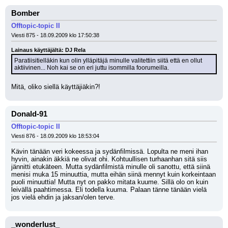
Bomber
Offtopic-topic II
Viesti 875 - 18.09.2009 klo 17:50:38
Lainaus käyttäjältä: DJ Rela
Paratiisitielläkin kun olin ylläpitäjä minulle valitettiin siitä että en ollut 
aktiivinen... Noh kai se on eri juttu isommilla foorumeilla.
Mitä, oliko siellä käyttäjiäkin?!
Donald-91
Offtopic-topic II
Viesti 876 - 18.09.2009 klo 18:53:04
Kävin tänään veri kokeessa ja sydänfilmissä. Lopulta ne meni ihan 
hyvin, ainakin äkkiä ne olivat ohi. Kohtuullisen turhaanhan sitä siis 
jännitti etukäteen. Mutta sydänfilmistä minulle oli sanottu, että siinä 
menisi muka 15 minuuttia, mutta eihän siinä mennyt kuin korkeintaan 
puoli minuuttia! Mutta nyt on pakko mitata kuume. Sillä olo on kuin 
leivällä paahtimessa. Eli todella kuuma. Palaan tänne tänään vielä 
jos vielä ehdin ja jaksan/olen terve.
_wonderlust_