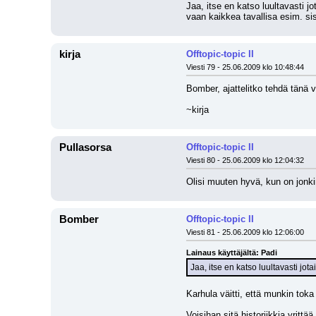
Jaa, itse en katso luultavasti jo
vaan kaikkea tavallisa esim. sis
kirja
Offtopic-topic II
Viesti 79 - 25.06.2009 klo 10:48:44
Bomber, ajattelitko tehdä tänä v
~kirja
Pullasorsa
Offtopic-topic II
Viesti 80 - 25.06.2009 klo 12:04:32
Olisi muuten hyvä, kun on jonki
Bomber
Offtopic-topic II
Viesti 81 - 25.06.2009 klo 12:06:00
Lainaus käyttäjältä: Padi
Jaa, itse en katso luultavasti jot
Karhula väitti, että munkin toka
Voisihan sitä historiikkia yrit