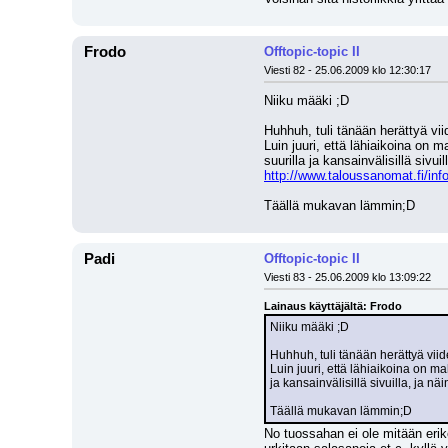
Frodo
Offtopic-topic II
Viesti 82 - 25.06.2009 klo 12:30:17
Niiku määki ;D 
Huhhuh, tuli tänään herättyä viid
Luin juuri, että lähiaikoina on m
http://www.taloussanomat.fi/info
Täällä mukavan lämmin;D
Padi
Offtopic-topic II
Viesti 83 - 25.06.2009 klo 13:09:22
Lainaus käyttäjältä: Frodo
Niiku määki ;D 
Huhhuh, tuli tänään herättyä viidel
Luin juuri, että lähiaikoina on ma
ja kansainvälisillä sivuilla, ja n
Täällä mukavan lämmin;D
No tuossahan ei ole mitään eriko