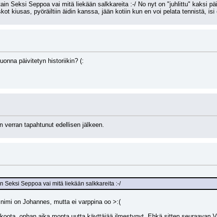
tain Seksi Seppoa vai mitä liekään salkkareita :-/ No nyt on "juhlittu" kaksi päi
kot kiusas, pyöräiltiin äidin kanssa, jään kotiin kun en voi pelata tennistä, 
uonna päivitetyn historiikin? (:
n verran tapahtunut edellisen jälkeen.
ain Seksi Seppoa vai mitä liekään salkkareita :-/
 nimi on Johannes, mutta ei varppina oo >:( 
tää koota, onhan aika monta uutta käyttäjää ilmestynyt. Ehkä sitten seuraavan 