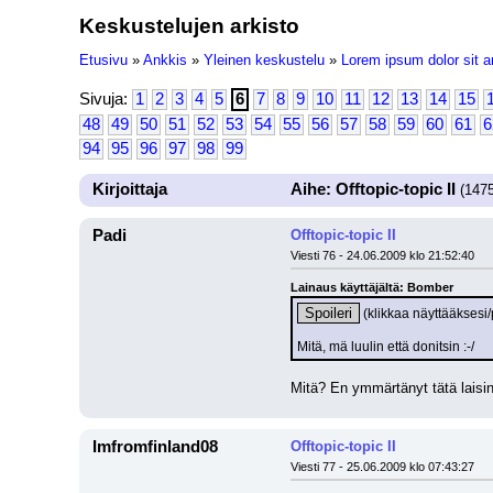
Keskustelujen arkisto
Etusivu
»
Ankkis
»
Yleinen keskustelu
»
Lorem ipsum dolor sit a
Sivuja:
1
2
3
4
5
6
7
8
9
10
11
12
13
14
15
48
49
50
51
52
53
54
55
56
57
58
59
60
61
6
94
95
96
97
98
99
Kirjoittaja
Aihe: Offtopic-topic II
(1475
Padi
Offtopic-topic II
Viesti 76 - 24.06.2009 klo 21:52:40
Lainaus käyttäjältä: Bomber
Spoileri
 (klikkaa näyttääksesi/
Mitä, mä luulin että donitsin :-/
Mitä? En ymmärtänyt tätä laisin
Imfromfinland08
Offtopic-topic II
Viesti 77 - 25.06.2009 klo 07:43:27