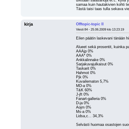
urkitaan salasanoja et.c. kyllä y
samaa kuin hautakivien kohti te
Tästä taisi taas tulla sekava v
kirja
Offtopic-topic II
Viesti 84 - 25.06.2009 klo 13:23:19
Eilen päätin laskevani tänään h
Alueet sekä prosentit, kuinka pal
AAAjp 0%
AAA* 0%
Ankkalinnake 0%
Sarjakuvajulkaisut 0%
Taskarit 0%
Hahmot 0%
Pjk 0%
Kuvailematon 5,7%
MD-a 0%
T&K 60%
J-jft 0%
Fanart-galleria 0%
D-ja 0%
Aojm 0%
Ms-a 0%
Lidsa,c... 34,3%
Selvästi huomaa osastojen suos