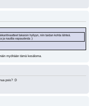
akkarit/vaatteet takaisin hyllyyn, niin taidan kohta lähteä.
a ja nauttia vapaudesta :)
 on näin myöhään tämä kesäloma.
inua pois? :D