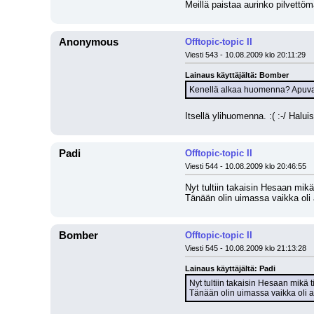
Meillä paistaa aurinko pilvettömä
Anonymous
Offtopic-topic II
Viesti 543 - 10.08.2009 klo 20:11:29
Lainaus käyttäjältä: Bomber
Kenellä alkaa huomenna? Apuva
Itsellä ylihuomenna. :( :-/ Haluisi
Padi
Offtopic-topic II
Viesti 544 - 10.08.2009 klo 20:46:55
Nyt tultiin takaisin Hesaan mikä 
Tänään olin uimassa vaikka oli 
Bomber
Offtopic-topic II
Viesti 545 - 10.08.2009 klo 21:13:28
Lainaus käyttäjältä: Padi
Nyt tultiin takaisin Hesaan mikä ti
Tänään olin uimassa vaikka oli ai