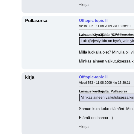
~kirja
Pullasorsa
Offtopic-topic II
Viesti 552 - 11.08.2009 klo 13:38:19
Lainaus käyttäjältä: 
(Sähköpostioso
Lukujärjestyskin on hyvä, vain y
Millä luokalla olet? Minulla ol
Minkäs aineen vaikutuksessa kirj
kirja
Offtopic-topic II
Viesti 553 - 11.08.2009 klo 13:39:11
Lainaus käyttäjältä: Pullasorsa
Minkäs aineen vaikutuksessa kirja
Saman kuin koko elämäni. Minu
Elämä on ihanaa. :)
~kirja