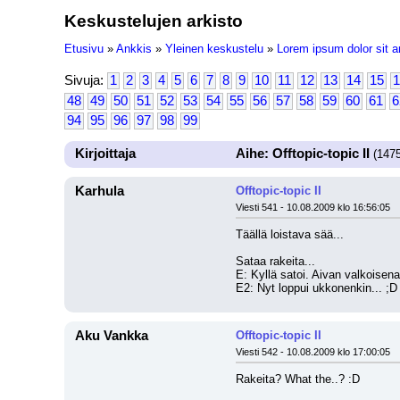
Keskustelujen arkisto
Etusivu
»
Ankkis
»
Yleinen keskustelu
»
Lorem ipsum dolor sit a
Sivuja:
1
2
3
4
5
6
7
8
9
10
11
12
13
14
15
1
48
49
50
51
52
53
54
55
56
57
58
59
60
61
6
94
95
96
97
98
99
Kirjoittaja
Aihe: Offtopic-topic II
(1475
Karhula
Offtopic-topic II
Viesti 541 - 10.08.2009 klo 16:56:05
Täällä loistava sää...
Sataa rakeita...
E: Kyllä satoi. Aivan valkoisena
E2: Nyt loppui ukkonenkin... ;D
Aku Vankka
Offtopic-topic II
Viesti 542 - 10.08.2009 klo 17:00:05
Rakeita? What the..? :D 