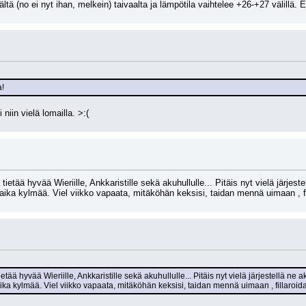
ltä (no ei nyt ihan, melkein) taivaalta ja lämpötila vaihtelee +26-+27 välillä. 
!
 niin vielä lomailla. >:(
tietää hyvää Wieriille, Ankkaristille sekä akuhullulle... Pitäis nyt vielä järjeste
aika kylmää. Viel viikko vapaata, mitäköhän keksisi, taidan mennä uimaan , fil
etää hyvää Wieriille, Ankkaristille sekä akuhullulle... Pitäis nyt vielä järjestellä ne a
ka kylmää. Viel viikko vapaata, mitäköhän keksisi, taidan mennä uimaan , fillaroida