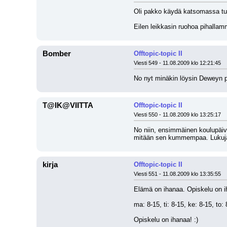
Oli pakko käydä katsomassa tuo 
Eilen leikkasin ruohoa pihallamm
Bomber
Offtopic-topic II
Viesti 549 - 11.08.2009 klo 12:21:45
No nyt minäkin löysin Deweyn pär
T@IK@VIITTA
Offtopic-topic II
Viesti 550 - 11.08.2009 klo 13:25:17
No niin, ensimmäinen koulupäivä 
mitään sen kummempaa. Lukujärj
kirja
Offtopic-topic II
Viesti 551 - 11.08.2009 klo 13:35:55
Elämä on ihanaa. Opiskelu on i
ma: 8-15, ti: 8-15, ke: 8-15, to: 
Opiskelu on ihanaa! :)