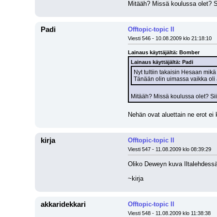
Mitääh? Missä koulussa olet? S
Padi
Offtopic-topic II
Viesti 546 - 10.08.2009 klo 21:18:10
Lainaus käyttäjältä: Bomber
Lainaus käyttäjältä: Padi
Nyt tultiin takaisin Hesaan mikä t
Tänään olin uimassa vaikka oli 
Mitääh? Missä koulussa olet? Si
Nehän ovat aluettain ne erot ei
kirja
Offtopic-topic II
Viesti 547 - 11.08.2009 klo 08:39:29
Oliko Deweyn kuva Iltalehdessä 
~kirja
akkaridekkari
Offtopic-topic II
Viesti 548 - 11.08.2009 klo 11:38:38