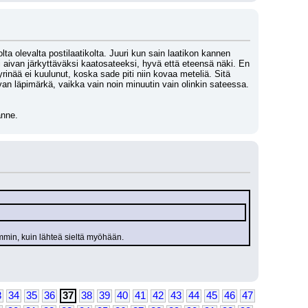
 olevalta postilaatikolta. Juuri kun sain laatikon kannen 
 aivan järkyttäväksi kaatosateeksi, hyvä että eteensä näki. En 
inää ei kuulunut, koska sade piti niin kovaa meteliä. Sitä 
aivan läpimärkä, vaikka vain noin minuutin vain olinkin sateessa. 
änne.
emmin, kuin lähteä sieltä myöhään.
3
34
35
36
37
38
39
40
41
42
43
44
45
46
47