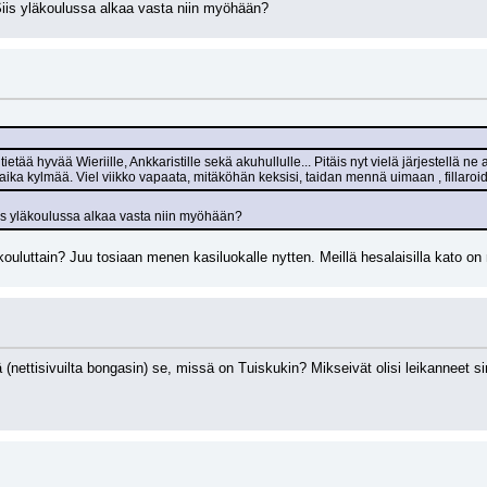
iis yläkoulussa alkaa vasta niin myöhään?
ietää hyvää Wieriille, Ankkaristille sekä akuhullulle... Pitäis nyt vielä järjestellä ne 
aika kylmää. Viel viikko vapaata, mitäköhän keksisi, taidan mennä uimaan , fillaroid
is yläkoulussa alkaa vasta niin myöhään?
 kouluttain? Juu tosiaan menen kasiluokalle nytten. Meillä hesalaisilla kato
(nettisivuilta bongasin) se, missä on Tuiskukin? Mikseivät olisi leikanneet s