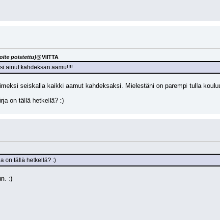
ite poistettu)
@VIITTA
ksi ainut kahdeksan aamu!!!!
i viimeksi seiskalla kaikki aamut kahdeksaksi. Mielestäni on parempi tulla kou
a on tällä hetkellä? :)
 on tällä hetkellä? :)
n. :)