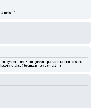
ä tekisi. :)
 läksyä mistään. Koko ajan vain puhuttiin tunnilla, ei siinä 
aakin jo läksyä tulemaan ihan varmasti. :'(