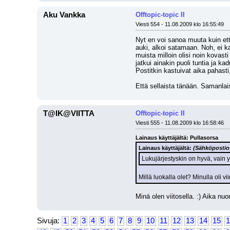
Aku Vankka
Offtopic-topic II
Viesti 554 - 11.08.2009 klo 16:55:49
Nyt en voi sanoa muuta kuin ett
auki, alkoi satamaan. Noh, ei k
muista milloin olisi noin kovast
jatkui ainakin puoli tuntia ja ka
Postitkin kastuivat aika pahasti
Että sellaista tänään. Samanlai
T@IK@VIITTA
Offtopic-topic II
Viesti 555 - 11.08.2009 klo 16:58:46
Lainaus käyttäjältä: Pullasorsa
Lainaus käyttäjältä: 
(Sähköpostios
Lukujärjestyskin on hyvä, vain 
Millä luokalla olet? Minulla oli 
Minä olen viitosella. :) Aika nuor
Sivuja:
1
2
3
4
5
6
7
8
9
10
11
12
13
14
15
1