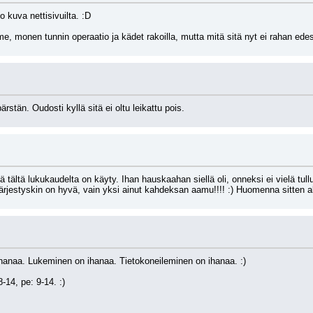
kuva nettisivuilta. :D
e, monen tunnin operaatio ja kädet rakoilla, mutta mitä sitä nyt ei rahan edest
stän. Oudosti kyllä sitä ei oltu leikattu pois.
tältä lukukaudelta on käyty. Ihan hauskaahan siellä oli, onneksi ei vielä tullut
estyskin on hyvä, vain yksi ainut kahdeksan aamu!!!! :) Huomenna sitten alk
hanaa. Lukeminen on ihanaa. Tietokoneileminen on ihanaa. :)
8-14, pe: 9-14. :)