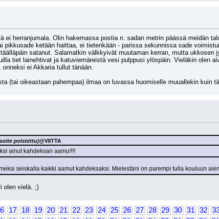
ä ei herranjumala. Olin hakemassa postia n. sadan metrin päässä meidän talolta
ai pikkusade ketään haittaa, ei tietenkään - parissa sekunnissa sade voimistui
i täälläpäin satanut. Salamatkin välkkyivät muutaman kerran, mutta ukkosen jyr
duilla tiet lainehtivat ja katuviemäreistä vesi pulppusi ylöspäin. Vieläkin olen 
, onneksi ei Akkaria tullut tänään.
sta (tai oikeastaan pahempaa) ilmaa on luvassa huomiselle muuallekin kuin t
oite poistettu)
@VIITTA
yksi ainut kahdeksan aamu!!!!
viimeksi seiskalla kaikki aamut kahdeksaksi. Mielestäni on parempi tulla kouluun ai
i olen vielä. ;)
6
17
18
19
20
21
22
23
24
25
26
27
28
29
30
31
32
3