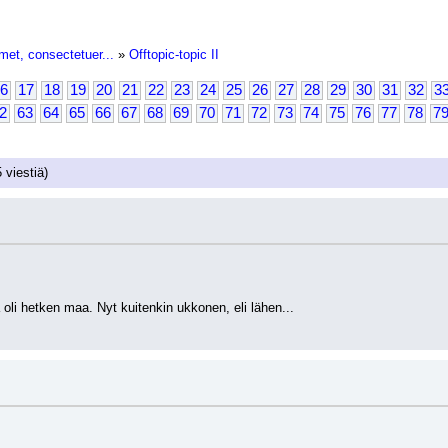
met, consectetuer...
»
Offtopic-topic II
6
17
18
19
20
21
22
23
24
25
26
27
28
29
30
31
32
3
2
63
64
65
66
67
68
69
70
71
72
73
74
75
76
77
78
7
 viestiä)
 oli hetken maa. Nyt kuitenkin ukkonen, eli lähen...