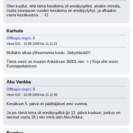
Olen kuullut, että tämä kesäloma oli ennätyspitkä, ainakin minulla, 
mutta seuraavan vuoden kesäloma on ennätyslyhyt, ja alkaakin 
vasta kesäkuussa... :-O
Karhula
Offtopic-topic II
Viesti 531 - 10.08.2009 klo 11:11:21
Mullakin alkaa ylihuomenna koulu. Järkyttävää!!!
Tämä viesti on muuten Ankkiksen 36001:nen. >:( Kirja ehti ensin 
Eurooppataistoon.
Aku Vankka
Offtopic-topic II
Viesti 532 - 10.08.2009 klo 11:11:36
Kesäkuun 5. päivä on päättäjäiset ensi vuonna.
Ja jos tämä loma oli ennätyspitkä (jo 12. päivä kouluun, joskus on 
tarvinut vasta 18.) niin minä olen Aku Ankka.