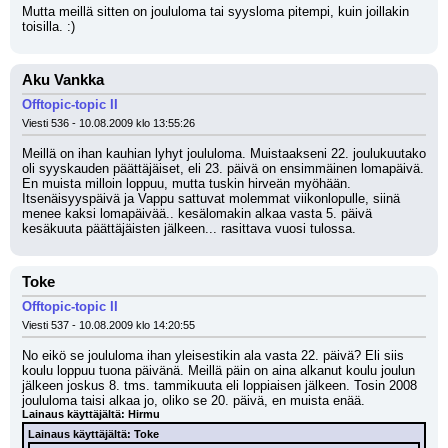
Mutta meillä sitten on joululoma tai syysloma pitempi, kuin joillakin 
toisilla. :)
Aku Vankka
Offtopic-topic II
Viesti 536 - 10.08.2009 klo 13:55:26
Meillä on ihan kauhian lyhyt joululoma. Muistaakseni 22. joulukuutako 
oli syyskauden päättäjäiset, eli 23. päivä on ensimmäinen lomapäivä. 
En muista milloin loppuu, mutta tuskin hirveän myöhään. 
Itsenäisyyspäivä ja Vappu sattuvat molemmat viikonlopulle, siinä 
menee kaksi lomapäivää.. kesälomakin alkaa vasta 5. päivä 
kesäkuuta päättäjäisten jälkeen... rasittava vuosi tulossa.
Toke
Offtopic-topic II
Viesti 537 - 10.08.2009 klo 14:20:55
No eikö se joululoma ihan yleisestikin ala vasta 22. päivä? Eli siis 
koulu loppuu tuona päivänä. Meillä päin on aina alkanut koulu joulun 
jälkeen joskus 8. tms. tammikuuta eli loppiaisen jälkeen. Tosin 2008 
joululoma taisi alkaa jo, oliko se 20. päivä, en muista enää.
Lainaus käyttäjältä: Hirmu
Lainaus käyttäjältä: Toke