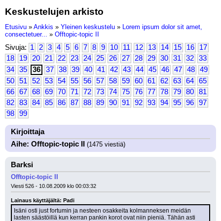
Keskustelujen arkisto
Etusivu
»
Ankkis
»
Yleinen keskustelu
»
Lorem ipsum dolor sit amet,
consectetuer...
»
Offtopic-topic II
Sivuja:
1
2
3
4
5
6
7
8
9
10
11
12
13
14
15
16
17
18
19
20
21
22
23
24
25
26
27
28
29
30
31
32
33
34
35
36
37
38
39
40
41
42
43
44
45
46
47
48
49
50
51
52
53
54
55
56
57
58
59
60
61
62
63
64
65
66
67
68
69
70
71
72
73
74
75
76
77
78
79
80
81
82
83
84
85
86
87
88
89
90
91
92
93
94
95
96
97
98
99
Kirjoittaja
Aihe: Offtopic-topic II
(1475 viestiä)
Barksi
Offtopic-topic II
Viesti 526 - 10.08.2009 klo 00:03:32
Lainaus käyttäjältä: Padi
Isäni osti just fortumin ja nesteen osakkeita kolmanneksen meidän 
lasten säästöillä kun kerran pankin korot ovat niin pieniä. Tähän asti 