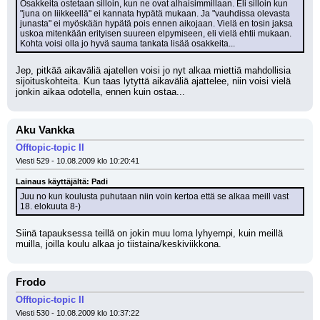
Osakkeita ostetaan silloin, kun ne ovat alhaisimmillaan. Eli silloin kun 
"juna on liikkeellä" ei kannata hypätä mukaan. Ja "vauhdissa olevasta 
junasta" ei myöskään hypätä pois ennen aikojaan. Vielä en tosin jaksa 
uskoa mitenkään erityisen suureen elpymiseen, eli vielä ehtii mukaan. 
Kohta voisi olla jo hyvä sauma tankata lisää osakkeita...
Jep, pitkää aikaväliä ajatellen voisi jo nyt alkaa miettiä mahdollisia 
sijoituskohteita. Kun taas lytyttä aikaväliä ajattelee, niin voisi vielä 
jonkin aikaa odotella, ennen kuin ostaa...
Aku Vankka
Offtopic-topic II
Viesti 529 - 10.08.2009 klo 10:20:41
Lainaus käyttäjältä: Padi
Juu no kun koulusta puhutaan niin voin kertoa että se alkaa meill vast 
18. elokuuta 8-)
Siinä tapauksessa teillä on jokin muu loma lyhyempi, kuin meillä 
muilla, joilla koulu alkaa jo tiistaina/keskiviikkona.
Frodo
Offtopic-topic II
Viesti 530 - 10.08.2009 klo 10:37:22