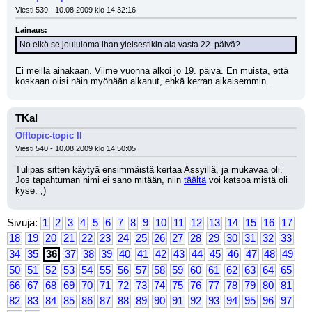
Viesti 539 - 10.08.2009 klo 14:32:16
Lainaus:
No eikö se joululoma ihan yleisestikin ala vasta 22. päivä?
Ei meillä ainakaan. Viime vuonna alkoi jo 19. päivä. En muista, että 
koskaan olisi näin myöhään alkanut, ehkä kerran aikaisemmin.
TKal
Offtopic-topic II
Viesti 540 - 10.08.2009 klo 14:50:05
Tulipas sitten käytyä ensimmäistä kertaa Assyillä, ja mukavaa oli. 
Jos tapahtuman nimi ei sano mitään, niin 
täältä
 voi katsoa mistä oli 
kyse. ;)
Sivuja:
1
2
3
4
5
6
7
8
9
10
11
12
13
14
15
16
17
18
19
20
21
22
23
24
25
26
27
28
29
30
31
32
33
34
35
36
37
38
39
40
41
42
43
44
45
46
47
48
49
50
51
52
53
54
55
56
57
58
59
60
61
62
63
64
65
66
67
68
69
70
71
72
73
74
75
76
77
78
79
80
81
82
83
84
85
86
87
88
89
90
91
92
93
94
95
96
97