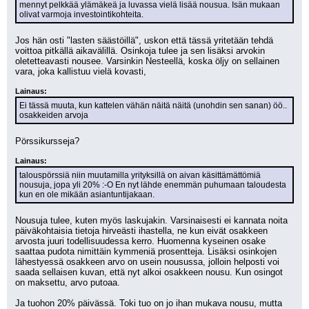
mennyt pelkkää ylämäkeä ja luvassa vielä lisää nousua. Isän mukaan 
olivat varmoja investointikohteita.
Jos hän osti "lasten säästöillä", uskon että tässä yritetään tehdä 
voittoa pitkällä aikavälillä. Osinkoja tulee ja sen lisäksi arvokin 
oletetteavasti nousee. Varsinkin Nesteellä, koska öljy on sellainen 
vara, joka kallistuu vielä kovasti,
Lainaus:
Ei tässä muuta, kun kattelen vähän näitä näitä (unohdin sen sanan) öö.. 
osakkeiden arvoja
Pörssikursseja?
Lainaus:
talouspörssiä niin muutamilla yrityksillä on aivan käsittämättömiä 
nousuja, jopa yli 20% :-O En nyt lähde enemmän puhumaan taloudesta 
kun en ole mikään asiantuntijakaan.
Nousuja tulee, kuten myös laskujakin. Varsinaisesti ei kannata noita 
päiväkohtaisia tietoja hirveästi ihastella, ne kun eivät osakkeen 
arvosta juuri todellisuudessa kerro. Huomenna kyseinen osake 
saattaa pudota nimittäin kymmeniä prosentteja. Lisäksi osinkojen 
lähestyessä osakkeen arvo on usein nousussa, jolloin helposti voi 
saada sellaisen kuvan, että nyt alkoi osakkeen nousu. Kun osingot 
on maksettu, arvo putoaa. 
Ja tuohon 20% päivässä. Toki tuo on jo ihan mukava nousu, mutta 