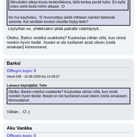
Minullakin alkaa koulu keskiviikkona, tällä kertaa peräti lukio. En kyllä 
edes vielä tiedä mihin aikaan. :O
No hui kauhistus. :'D Huonostipa siellä infotaan näinkin tärkeistä 
asioista. Kai sentään koulun sivuilta löytyy tieto?
 Löytyihän se, yhdeksäksi pitää paikalle vääntäytyä...
Oletko, Barksi ostellut osakkeita? Kuulostaa vähän siltä, kun niistä 
noinkin hyvin tiedät. Itseäni ei ole tuollaiset asiat oikein (vielä 
ainakaan) kiinnostanut.
Barksi
Offtopic-topic II
Viesti 538 - 10.08.2009 klo 14:28:07
Lainaus käyttäjältä: Toke
Oletko, Barksi ostellut osakkeita? Kuulostaa vähän siltä, kun niistä 
noinkin hyvin tiedät. Itseäni ei ole tuollaiset asiat oikein (vielä ainakaan) 
kiinnostanut.
Vähän... O:-)
Aku Vankka
Offtopic-topic II