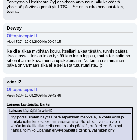
Terveystalo Healthcare Oyj osakkeen arvo nousi alkukeväästä 
yhdessä päivässä peräti yli 100%... Se on jo aika harvinaistakin, 
tosin...
Dewey
Offtopic-topic II
Viesti 527 - 10.08.2009 klo 09:04:15
Kaikilla alkaa myöhään koulu. Itselläni alkaa tänään, tunnin päästä 
itseasiassa. Toisaalta on tylsää kun loma loppuu, mutta toisaalta on 
sitten ihan mukava mennä opiskelemaan. No tämä ensimmäinen 
päivä on varmaan aikalailla sellaista tutustumista.. (:
wierii2
Offtopic-topic II
Viesti 528 - 10.08.2009 klo 09:42:46
Lainaus käyttäjältä: Barksi
Lainaus käyttäjältä: wierii2
Nyt pörssi sityten näyttää niitä elpymisen merkkejä, ja kohta voisi jo 
harkita joihinkin osakkeisiin sijoittamista. No, ehkä nyt pitää vielä 
vähän tarkkailla tilannetta ennen kuin päättää, mitä tekee. Saa nyt 
nähdä, toimiko Obaman elvytyspaketit sittenkin, vai miten on?