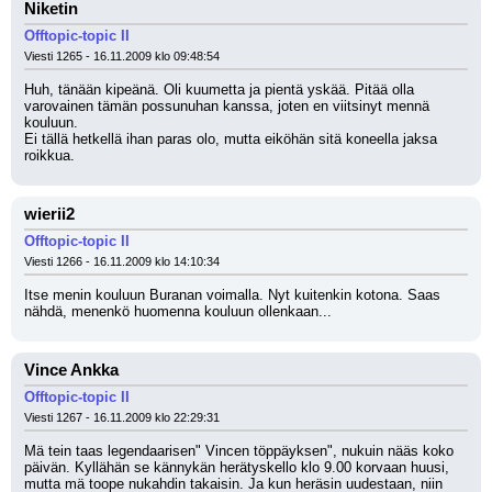
Niketin
Offtopic-topic II
Viesti 1265 - 16.11.2009 klo 09:48:54
Huh, tänään kipeänä. Oli kuumetta ja pientä yskää. Pitää olla 
varovainen tämän possunuhan kanssa, joten en viitsinyt mennä 
kouluun.
Ei tällä hetkellä ihan paras olo, mutta eiköhän sitä koneella jaksa 
roikkua.
wierii2
Offtopic-topic II
Viesti 1266 - 16.11.2009 klo 14:10:34
Itse menin kouluun Buranan voimalla. Nyt kuitenkin kotona. Saas 
nähdä, menenkö huomenna kouluun ollenkaan...
Vince Ankka
Offtopic-topic II
Viesti 1267 - 16.11.2009 klo 22:29:31
Mä tein taas legendaarisen" Vincen töppäyksen", nukuin nääs koko 
päivän. Kyllähän se kännykän herätyskello klo 9.00 korvaan huusi,
mutta mä toope nukahdin takaisin. Ja kun heräsin uudestaan, niin 