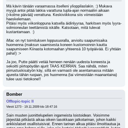
Mä kävin tänään varaamassa itselleni ylioppilaslakin. :) Mukava 
myyjä antoi pitää lakkia varattuna tupla-ajan normaaliin aikaan 
(=kolme päivää) verrattuna. Keskiviikkona siis viimeistään 
haeskelemaan.
Pitäisi myös viikonloppuna katsella äidinlyyraa, harkitsen myös lyyra-
solmioneulan teettämistä iskälle. Katsotaan, mitä tulevat 
kustantamaan. :)
iMac on nyt toimituksen loppusuoralla, arvioitu saapumisaika 
huomenna (maksun saamisesta koneen kustomoinnin kautta 
saapumiseen Kiinasta kotomaahan yhteensä 10 työpäivää. Ei yhtään 
paha!) :>
Ja joo, Putte päätti vetää herneen nenään uudesta koneesta ja 
sekoitti piirtopöydän ajurit TAAS KERRAN. Saa nähdä, miten 
piirrustuskisatyön käy, sillä en varmasti ole asentamassa mitään 
ajureita tähän ruojaan, jos huomenna (tai viimeistään maanantaina) 
tulee uusi tietokone!!
Bomber
Offtopic-topic II
Viesti 1273 - 19.11.2009 klo 18:47:16
Sain muuten juonittelupelien ingameista loistoidean. Voisimme 
järjestää pitkästä aikaa oikein tasokkaan jatkotarinan, johon kaikki 
ankkislaiset osallistuisivat. Ennen tarinan alkua pitäisi ilmoittautua ja 