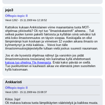
jojo3
Offtopic-topic II
Viesti 1262 - 15.11.2009 klo 12:18:52
Kattoikos kukaan Ankkislainen viime maanantaina tuota MOT-
ohjelmaa ykköseltä? Oli nyt tuo "ilmastokatastrofi" aiheena... Tuli 
selkeä puolen tunnin paketti faktoista ja kyllähän siinä selväksi tuli 
että koko ilmastonmuutos on täysin soopaa. Keskiajalla on ollut 
lämpimämpi kuin koskaan ja viimeisen 12 vuoden aikana ilmasto on 
kylmentynyt ja mitä kaikkea... Voivoi kun tälle 
ilmastonmuutosjärjestelyille tullaan vielä joskus suuresti nauramaan.
Jos et ole kyseistä ohjelmaa nähnyt (ja varsinkin jos pidät 
ilmastonmuutosta tosiasiana) niin kannattaa kyllä ehdottomasti 
katsoa tuo ohjelma Yle Areenasta
. Enää kaksi päivää on siellä.
Tuo puolituntinen ei kauheasti aikaa vie elämästä joten suosittelen 
kyllä katsomaan.
Ankkaristi
Offtopic-topic II
Viesti 1263 - 15.11.2009 klo 15:08:37
Kiitos Jojo! 
Oli mukava katsoa tuota lämpökäyrien vääristelyä ja kaikkea muuta. 