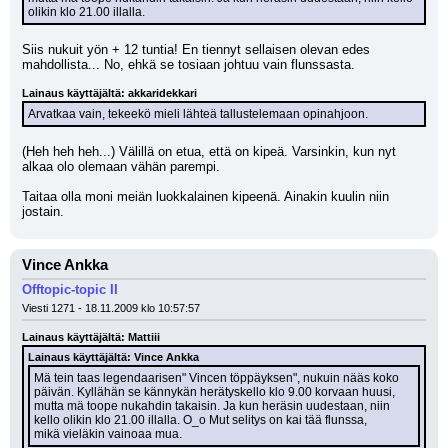
olikin klo 21.00 illalla.
Siis nukuit yön + 12 tuntia! En tiennyt sellaisen olevan edes 
mahdollista... No, ehkä se tosiaan johtuu vain flunssasta.
Lainaus käyttäjältä: akkaridekkari
Arvatkaa vain, tekeekö mieli lähteä tallustelemaan opinahjoon.
(Heh heh heh...) Välillä on etua, että on kipeä. Varsinkin, kun nyt 
alkaa olo olemaan vähän parempi.
Taitaa olla moni meiän luokkalainen kipeenä. Ainakin kuulin niin 
jostain.
Vince Ankka
Offtopic-topic II
Viesti 1271 - 18.11.2009 klo 10:57:57
Lainaus käyttäjältä: Mattiii
Lainaus käyttäjältä: Vince Ankka
Mä tein taas legendaarisen" Vincen töppäyksen", nukuin nääs koko 
päivän. Kyllähän se kännykän herätyskello klo 9.00 korvaan huusi,
mutta mä toope nukahdin takaisin. Ja kun heräsin uudestaan, niin 
kello olikin klo 21.00 illalla. O_o Mut selitys on kai tää flunssa,
mikä vieläkin vainoaa mua.