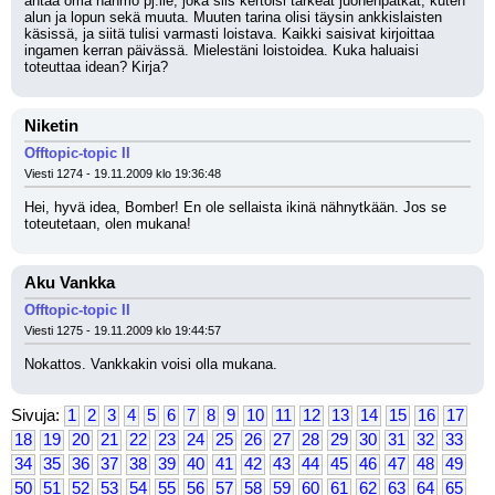
antaa oma hahmo pj:lle, joka siis kertoisi tärkeät juonenpätkät, kuten 
alun ja lopun sekä muuta. Muuten tarina olisi täysin ankkislaisten 
käsissä, ja siitä tulisi varmasti loistava. Kaikki saisivat kirjoittaa 
ingamen kerran päivässä. Mielestäni loistoidea. Kuka haluaisi 
toteuttaa idean? Kirja?
Niketin
Offtopic-topic II
Viesti 1274 - 19.11.2009 klo 19:36:48
Hei, hyvä idea, Bomber! En ole sellaista ikinä nähnytkään. Jos se 
toteutetaan, olen mukana!
Aku Vankka
Offtopic-topic II
Viesti 1275 - 19.11.2009 klo 19:44:57
Nokattos. Vankkakin voisi olla mukana.
Sivuja:
1
2
3
4
5
6
7
8
9
10
11
12
13
14
15
16
17
18
19
20
21
22
23
24
25
26
27
28
29
30
31
32
33
34
35
36
37
38
39
40
41
42
43
44
45
46
47
48
49
50
51
52
53
54
55
56
57
58
59
60
61
62
63
64
65