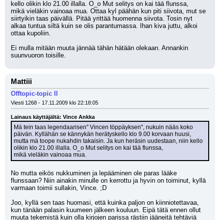
kello olikin klo 21.00 illalla. O_o Mut selitys on kai tää flunssa,
mikä vieläkin vainoaa mua. Ottaa kyl päähän kun piti siivota, mut se 
siirtyikin taas päivällä. Pitää yrittää huomenna siivota. Tosin nyt 
alkaa tuntua siltä kuin se olis parantumassa. Ihan kiva juttu, alkoi 
ottaa kupoliin.
Ei mulla mitään muuta jännää tähän hätään olekaan. Annankin 
suunvuoron toisille.
Mattiii
Offtopic-topic II
Viesti 1268 - 17.11.2009 klo 22:18:05
Lainaus käyttäjältä: Vince Ankka
Mä tein taas legendaarisen" Vincen töppäyksen", nukuin nääs koko 
päivän. Kyllähän se kännykän herätyskello klo 9.00 korvaan huusi,
mutta mä toope nukahdin takaisin. Ja kun heräsin uudestaan, niin kello 
olikin klo 21.00 illalla. O_o Mut selitys on kai tää flunssa,
mikä vieläkin vainoaa mua.
No mutta eikös nukkuminen ja lepääminen ole paras lääke 
flunssaan? Niin ainakin minulle on kerrottu ja hyvin on toiminut, kyllä 
varmaan toimii sullakin, Vince. ;D 
Joo, kyllä sen taas huomasi, että kuinka paljon on kiinniotettavaa, 
kun tänään palasin kuumeen jälkeen kouluun. Eipä tätä ennen ollut 
muuta tekemistä kuin olla kirjojen parissa rästiin jääneitä tehtäviä 