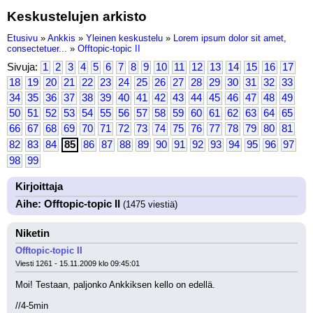
Keskustelujen arkisto
Etusivu
»
Ankkis
»
Yleinen keskustelu
»
Lorem ipsum dolor sit amet,
consectetuer...
»
Offtopic-topic II
Sivuja:
1
2
3
4
5
6
7
8
9
10
11
12
13
14
15
16
17
18
19
20
21
22
23
24
25
26
27
28
29
30
31
32
33
34
35
36
37
38
39
40
41
42
43
44
45
46
47
48
49
50
51
52
53
54
55
56
57
58
59
60
61
62
63
64
65
66
67
68
69
70
71
72
73
74
75
76
77
78
79
80
81
82
83
84
85
86
87
88
89
90
91
92
93
94
95
96
97
98
99
Kirjoittaja
Aihe: Offtopic-topic II
(1475 viestiä)
Niketin
Offtopic-topic II
Viesti 1261 - 15.11.2009 klo 09:45:01
Moi! Testaan, paljonko Ankkiksen kello on edellä.
//4-5min