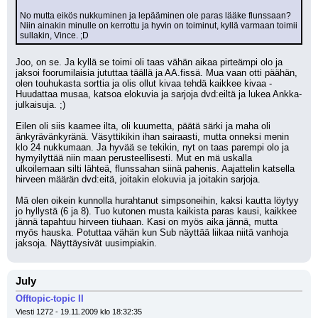
No mutta eikös nukkuminen ja lepääminen ole paras lääke flunssaan? 
Niin ainakin minulle on kerrottu ja hyvin on toiminut, kyllä varmaan toimii 
sullakin, Vince. ;D
Joo, on se. Ja kyllä se toimi oli taas vähän aikaa pirteämpi olo ja 
jaksoi foorumilaisia jututtaa täällä ja AA.fissä. Mua vaan otti päähän, 
olen touhukasta sorttia ja olis ollut kivaa tehdä kaikkee kivaa - 
Huudattaa musaa, katsoa elokuvia ja sarjoja dvd:eiltä ja lukea Ankka-
julkaisuja. ;) 
Eilen oli siis kaamee ilta, oli kuumetta, päätä särki ja maha oli 
änkyrävänkyränä. Väsyttikikin ihan sairaasti, mutta onneksi menin 
klo 24 nukkumaan. Ja hyvää se tekikin, nyt on taas parempi olo ja 
hymyilyttää niin maan perusteellisesti. Mut en mä uskalla 
ulkoilemaan silti lähteä, flunssahan siinä pahenis. Aajattelin katsella 
hirveen määrän dvd:eitä, joitakin elokuvia ja joitakin sarjoja.
Mä olen oikein kunnolla hurahtanut simpsoneihin, kaksi kautta löytyy 
jo hyllystä (6 ja 8). Tuo kutonen musta kaikista paras kausi, kaikkee 
jännä tapahtuu hirveen tiuhaan. Kasi on myös aika jännä, mutta 
myös hauska. Potuttaa vähän kun Sub näyttää liikaa niitä vanhoja 
jaksoja. Näyttäysivät uusimpiakin.
July
Offtopic-topic II
Viesti 1272 - 19.11.2009 klo 18:32:35