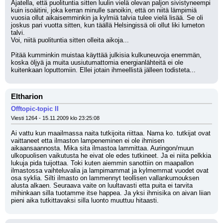
Ajatella, että puolituntia sitten luulin vielä olevan paljon sivistyneempi 
kuin isoäitini, joka kerran minulle sanoikin, että on niitä lämpimiä 
vuosia ollut aikaisemminkin ja kylmiä talvia tulee vielä lisää. Se oli 
joskus pari vuotta sitten, kun täällä Helsingissä oli ollut liki lumeton 
talvi.
Voi, niitä puolituntia sitten olleita aikoja...
Pitää kumminkin muistaa käyttää julkisia kulkuneuvoja enemmän, 
koska öljyä ja muita uusiutumattomia energianlähteitä ei ole 
kuitenkaan loputtomiin. Ellei jotain ihmeellistä jälleen todisteta...
Eltharion
Offtopic-topic II
Viesti 1264 - 15.11.2009 klo 23:25:08
Ai vattu kun maailmassa naita tutkijoita riittaa. Nama ko. tutkijat ovat 
vaittaneet etta ilmaston lampeneminen ei ole ihmisen 
aikaansaannosta. Mika sita ilmastoa lammittaa. Auringon/muun 
ulkopuolisen vaikutusta he eivat ole edes tutkineet. Ja ei niita pelkkia 
lukuja pida tuijottaa. Toki kuten aiemmin sanottiin on maapallon 
ilmastossa vaihteluvalia ja lampimammat ja kylmemmat vuodet ovat 
osa syklia. Silti ilmasto on lammennyt teollisen vallankumouksen 
alusta alkaen. Seuraava vaite on luultavasti etta puita ei tarvita 
mihinkaan silla tuotamme itse happea. Ja yksi ihmisika on aivan liian 
pieni aika tutkittavaksi silla luonto muuttuu hitaasti.