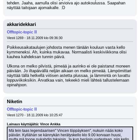
tehden. Jaaha, aamulla olisi arvioiva ajo autokoulussa. Saapahan 
näyttää taitojaan ajomaikalle. :D
akkaridekkari
Offtopic-topic II
Viesti 1269 - 18.11.2009 klo 09:36:30
Poikkeusaikataulujen johdosta menen tänään kouluun vasta kello 
kymmeneksi. Ah, kuinka mukavaa. Normaalisti keskiviikkona olisi 
kauhea kahdeksan tunnin päivä. 
Ulkona on melko pilvistä, pimeää ja aurinko ei ole paistanut moneen 
päivään. Jo iltapäivällä neljän aikaan on melko pimeää. Lämpömittari 
näyttää tällä hetkellä viitisen astetta plussaa, ja lämmintä on luvattu 
loppuviikoksikin. Arvatkaa vain, tekeekö mieli lähteä tallustelemaan 
opinahjoon.
Niketin
Offtopic-topic II
Viesti 1270 - 18.11.2009 klo 10:25:47
Lainaus käyttäjältä: Vince Ankka
Mä tein taas legendaarisen" Vincen töppäyksen", nukuin nääs koko 
päivän. Kyllähän se kännykän herätyskello klo 9.00 korvaan huusi,
mutta mä toope nukahdin takaisin. Ja kun heräsin uudestaan, niin kello 