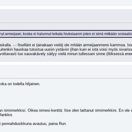
nyt armeijaan, koska ei halunnut leikata hiuksiaanm joten ei siinä mitkään sosiaalise
skalla. -.- Itselläni ei (ainakaan vielä) ole mitään armeijaanmeno kammoa. Isi
itenkin hauskaa tutustua uusiin ystäviin (ihan kuin ei sitä voisi myös sivaris
vottavasti tuo sauvakävely säilyy vielä minun tullessani sinne (iltiksessä en
ka on todella hiljainen.
 nimimerkkisi. Oikea nimesi-kenttä: Itse olen laittanut nimimerkkini. En ole v
#ankkis
äli ponnahdusikkuna avautuu, paina Run.