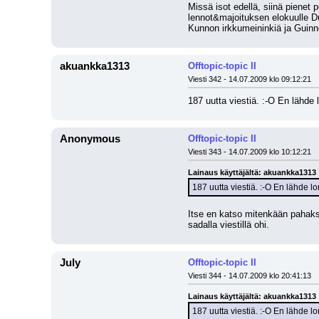
Missä isot edellä, siinä pienet p
lennot&majoituksen elokuulle Du
Kunnon irkkumeininkiä ja Guinn
akuankka1313
Offtopic-topic II
Viesti 342 - 14.07.2009 klo 09:12:21
187 uutta viestiä. :-O En lähde 
Anonymous
Offtopic-topic II
Viesti 343 - 14.07.2009 klo 10:12:21
Lainaus käyttäjältä: akuankka1313
187 uutta viestiä. :-O En lähde l
Itse en katso mitenkään pahaksi
sadalla viestillä ohi.
July
Offtopic-topic II
Viesti 344 - 14.07.2009 klo 20:41:13
Lainaus käyttäjältä: akuankka1313
187 uutta viestiä. :-O En lähde l