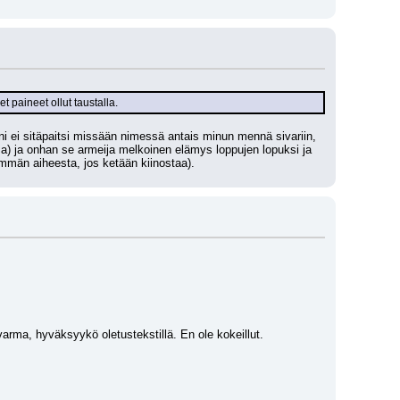
t paineet ollut taustalla.
ni ei sitäpaitsi missään nimessä antais minun mennä sivariin, 
sa) ja onhan se armeija melkoinen elämys loppujen lopuksi ja 
emmän aiheesta, jos ketään kiinostaa).
arma, hyväksyykö oletustekstillä. En ole kokeillut. 