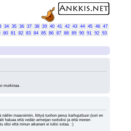
3
34
35
36
37
38
39
40
41
42
43
44
45
46
47
9
80
81
82
83
84
85
86
87
88
89
90
91
92
93
hän murkinaa.
 näihin maavoimiin, liittyä tuohon perus karhujuttuun (sori en 
iti haluaa että vedän armeijan ruotsiksi ja että menen 
lisi että minun aikanani ei tulisi sotaa. :)