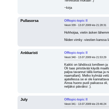
Tervetuloa mukaan :)
~kirja
Pullasorsa
Offtopic-topic II
Viesti 339 - 13.07.2009 klo 21:28:31
Hohhoijaa, vietin äsken lähemmäs 
Niiden vimky -viestien kanssa lä
Ankkaristi
Offtopic-topic II
Viesti 340 - 13.07.2009 klo 21:53:29
Kaikki on lähdössä lomilleen ja
Oli taas piristävää käydä maalla
paljoa tavannut tällä kertaa ja n
naamallani). Melko kylmää vettä
ajatellessa se ei ole kannattav
Ainoa huono puoli paikassa oli,
neljäksi päiväksi :).
July
Offtopic-topic II
Viesti 341 - 13.07.2009 klo 23:46:24