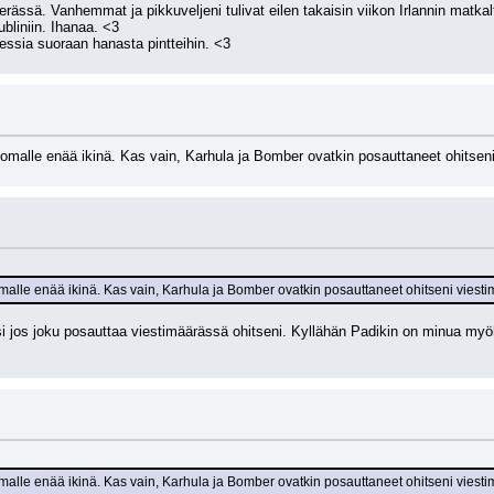
erässä. Vanhemmat ja pikkuveljeni tulivat eilen takaisin viikon Irlannin matkalta.
bliniin. Ihanaa. <3
essia suoraan hanasta pintteihin. <3
lomalle enää ikinä. Kas vain, Karhula ja Bomber ovatkin posauttaneet ohitseni 
omalle enää ikinä. Kas vain, Karhula ja Bomber ovatkin posauttaneet ohitseni viestimä
 jos joku posauttaa viestimäärässä ohitseni. Kyllähän Padikin on minua myöhe
omalle enää ikinä. Kas vain, Karhula ja Bomber ovatkin posauttaneet ohitseni viestimä