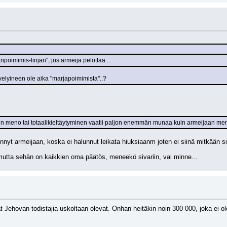
poimimis-linjan", jos armeija pelottaa...
elyineen ole aika "marjapoimimista"..?
variin meno tai totaalikieltäytyminen vaatii paljon enemmän munaa kuin armeijaan me
nnyt armeijaan, koska ei halunnut leikata hiuksiaanm joten ei siinä mitkään sos
mutta sehän on kaikkien oma päätös, meneekö sivariin, vai minne...
t Jehovan todistajia uskoltaan olevat. Onhan heitäkin noin 300 000, joka ei o