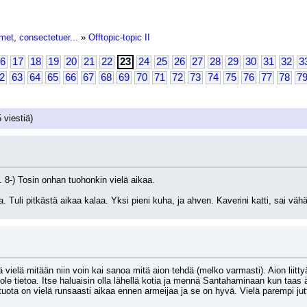
met, consectetuer...
»
Offtopic-topic II
6
17
18
19
20
21
22
23
24
25
26
27
28
29
30
31
32
3
2
63
64
65
66
67
68
69
70
71
72
73
74
75
76
77
78
7
 viestiä)
.. 8-) Tosin onhan tuohonkin vielä aikaa.
sa. Tuli pitkästä aikaa kalaa. Yksi pieni kuha, ja ahven. Kaverini katti, sai vä
 vielä mitään niin voin kai sanoa mitä aion tehdä (melko varmasti). Aion liittyä
le tietoa. Itse haluaisin olla lähellä kotia ja mennä Santahaminaan kun taas ä
a on vielä runsaasti aikaa ennen armeijaa ja se on hyvä. Vielä parempi juttu o