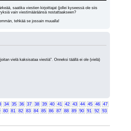
ärkeää, saatika viestien kirjoittajat (jollei kyseessä ole siis 
syyksiä vain viestimääräänsä nostattaakseen?
 enemmän, tehkää se jossain muualla!
an vielä kaksisataa viestiä". Onneksi täällä ei ole (vielä) 
3
34
35
36
37
38
39
40
41
42
43
44
45
46
47
9
80
81
82
83
84
85
86
87
88
89
90
91
92
93