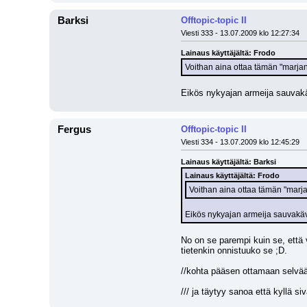
Barksi
Offtopic-topic II
Viesti 333 - 13.07.2009 klo 12:27:34
Lainaus käyttäjältä: Frodo
Voithan aina ottaa tämän "marjanp
Eikös nykyajan armeija sauvakä
Fergus
Offtopic-topic II
Viesti 334 - 13.07.2009 klo 12:45:29
Lainaus käyttäjältä: Barksi
Lainaus käyttäjältä: Frodo
Voithan aina ottaa tämän "marjan
Eikös nykyajan armeija sauvakäv
No on se parempi kuin se, että 
tietenkin onnistuuko se ;D.
//kohta pääsen ottamaan selvää
/// ja täytyy sanoa että kyllä 