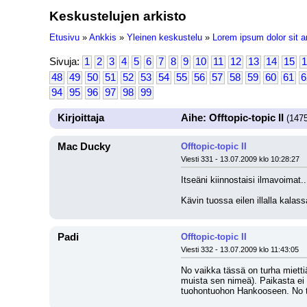
Keskustelujen arkisto
Etusivu
»
Ankkis
»
Yleinen keskustelu
»
Lorem ipsum dolor sit a
Sivuja:
1
2
3
4
5
6
7
8
9
10
11
12
13
14
15
1
48
49
50
51
52
53
54
55
56
57
58
59
60
61
6
94
95
96
97
98
99
Kirjoittaja
Aihe: Offtopic-topic II
(1475
Mac Ducky
Offtopic-topic II
Viesti 331 - 13.07.2009 klo 10:28:27
Itseäni kiinnostaisi ilmavoimat.
Kävin tuossa eilen illalla kalas
Padi
Offtopic-topic II
Viesti 332 - 13.07.2009 klo 11:43:05
No vaikka tässä on turha miettiä
muista sen nimeä). Paikasta ei o
tuohontuohon Hankooseen. No tuot