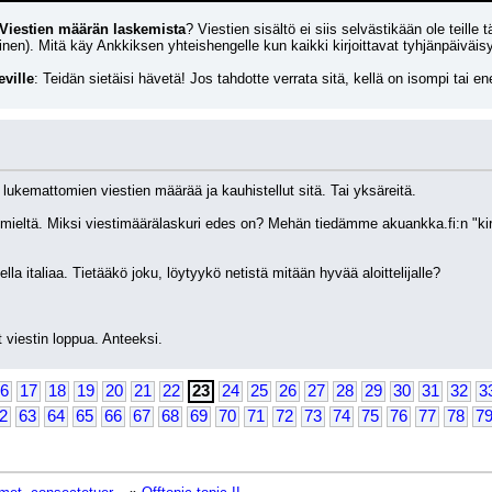
Viestien määrän laskemista
? Viestien sisältö ei siis selvästikään ole teille t
nen). Mitä käy Ankkiksen yhteishengelle kun kaikki kirjoittavat tyhjänpäiväi
eville
: Teidän sietäisi hävetä! Jos tahdotte verrata sitä, kellä on isompi tai
 lukemattomien viestien määrää ja kauhistellut sitä. Tai yksäreitä.
ieltä. Miksi viestimäärälaskuri edes on? Mehän tiedämme akuankka.fi:n "kirjoit
lla italiaa. Tietääkö joku, löytyykö netistä mitään hyvää aloittelijalle?
 viestin loppua. Anteeksi.
6
17
18
19
20
21
22
23
24
25
26
27
28
29
30
31
32
3
2
63
64
65
66
67
68
69
70
71
72
73
74
75
76
77
78
7