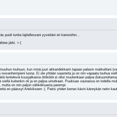
puoli tuntia lajitellessani yyveitäni eri kansioihin...
htee järki. >:(
 muuhun touhuun, kun minä juuri akkaridekkarin tapaan palasin matkoiltani (v
 isovanhempieni luona. Ei ole yhtään saasteita ja on niin vapaata touhua siellä
äitä lenteleviä kuusjalkaisia ötököitä ei ollut muutenkaan paljoa (lukuunottamat
 siellä kuitenkin oli ja en paljoa uinutkaan. Puukiuas saunassa on todella 
a, mutta on niin paljon sähkökiuasta parempi.
 että en päässyt Ankkikseen :(. Paitsi yhden kerran kävin kännykän netin kaut