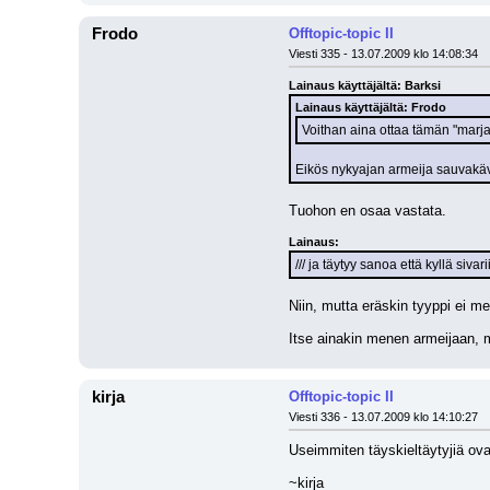
Frodo
Offtopic-topic II
Viesti 335 - 13.07.2009 klo 14:08:34
Lainaus käyttäjältä: Barksi
Lainaus käyttäjältä: Frodo
Voithan aina ottaa tämän "marjan
Eikös nykyajan armeija sauvakäv
Tuohon en osaa vastata.
Lainaus:
/// ja täytyy sanoa että kyllä si
Niin, mutta eräskin tyyppi ei me
Itse ainakin menen armeijaan, 
kirja
Offtopic-topic II
Viesti 336 - 13.07.2009 klo 14:10:27
Useimmiten täyskieltäytyjiä ova
~kirja