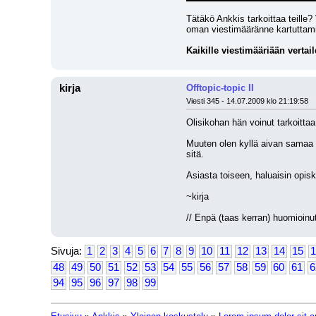
Tätäkö Ankkis tarkoittaa teille? 
oman viestimääränne kartuttami
Kaikille viestimääriään vertail
kirja
Offtopic-topic II
Viesti 345 - 14.07.2009 klo 21:19:58
Olisikohan hän voinut tarkoittaa
Muuten olen kyllä aivan samaa m
sitä.
Asiasta toiseen, haluaisin opiske
~kirja
// Enpä (taas kerran) huomioinut
Sivuja:
1
2
3
4
5
6
7
8
9
10
11
12
13
14
15
1
48
49
50
51
52
53
54
55
56
57
58
59
60
61
6
94
95
96
97
98
99