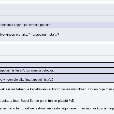
oimimis-linjan", jos armeija pelottaa...
velyineen ole aika "marjapoimimista"..?
poimimis-linjan", jos armeija pelottaa...
elyineen ole aika "marjapoimimista"..?
väkisin rasitetaan ja kenelläkään ei kunto nouse mihinkään. Uuden ohjelman a
 asiasta itse. Bussi lähtee parin tunnin päästä %D
sivariin meno tai totaalikieltäytyminen vaatii paljon enemmän munaa kuin armei