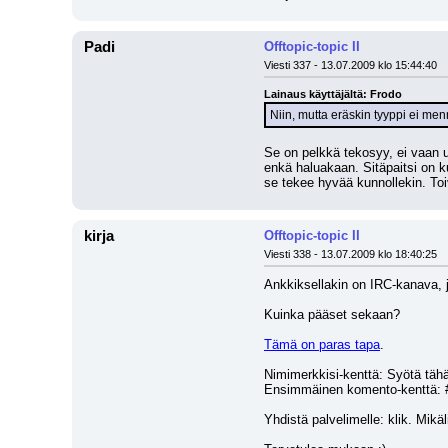
Padi
Offtopic-topic II
Viesti 337 - 13.07.2009 klo 15:44:40
Lainaus käyttäjältä: Frodo
Niin, mutta eräskin tyyppi ei men
Se on pelkkä tekosyy, ei vaan u
enkä haluakaan. Sitäpaitsi on ku
se tekee hyvää kunnollekin. Toi
kirja
Offtopic-topic II
Viesti 338 - 13.07.2009 klo 18:40:25
Ankkiksellakin on IRC-kanava, jo
Kuinka pääset sekaan?
Tämä on paras tapa
.
Nimimerkkisi-kenttä: Syötä tähän
Ensimmäinen komento-kenttä: 
Yhdistä palvelimelle: klik. Mik