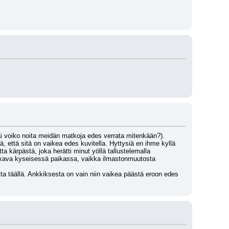
ai voiko noita meidän matkoja edes verrata mitenkään?). 
, että sitä on vaikea edes kuvitella. Hyttysiä en ihme kyllä 
ta kärpästä, joka herätti minut yöllä tallustelemalla 
mukava kyseisessä paikassa, vaikka ilmastonmuutosta 
ta täällä. Ankkiksesta on vain niin vaikea päästä eroon edes 