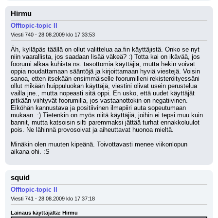
Hirmu
Offtopic-topic II
Viesti 740 - 28.08.2009 klo 17:33:53
Äh, kylläpäs täällä on ollut valittelua aa.fin käyttäjistä. Onko se nyt 
niin vaarallista, jos saadaan lisää väkeä? :) Totta kai on ikävää, jos 
foorumi alkaa kuhista ns. tasottomia käyttäjiä, mutta hekin voivat 
oppia noudattamaan sääntöjä ja kirjoittamaan hyviä viestejä. Voisin 
sanoa, etten itsekään ensimmäiselle foorumilleni rekisteröityessäni 
ollut mikään huippuluokan käyttäjä, viestini olivat usein perustelua 
vailla jne., mutta nopeasti sitä oppi. En usko, että uudet käyttäjät 
pitkään viihtyvät foorumilla, jos vastaanottokin on negatiivinen. 
Eiköhän kannustava ja positiivinen ilmapiiri auta sopeutumaan 
mukaan. :) Tietenkin on myös niitä käyttäjiä, joihin ei tepsi muu kuin 
bannit, mutta katsoisin silti paremmaksi jättää turhat ennakkoluulot 
pois. Ne lähinnä provosoivat ja aiheuttavat huonoa mieltä.
Minäkin olen muuten kipeänä. Toivottavasti menee viikonlopun 
aikana ohi. :S
squid
Offtopic-topic II
Viesti 741 - 28.08.2009 klo 17:37:18
Lainaus käyttäjältä: Hirmu