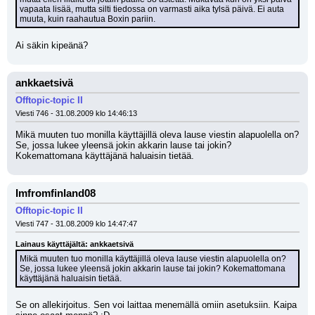
vapaata lisää, mutta silti tiedossa on varmasti aika tylsä päivä. Ei auta 
muuta, kuin raahautua Boxin pariin.
Ai säkin kipeänä?
ankkaetsivä
Offtopic-topic II
Viesti 746 - 31.08.2009 klo 14:46:13
Mikä muuten tuo monilla käyttäjillä oleva lause viestin alapuolella on? 
Se, jossa lukee yleensä jokin akkarin lause tai jokin? 
Kokemattomana käyttäjänä haluaisin tietää.
Imfromfinland08
Offtopic-topic II
Viesti 747 - 31.08.2009 klo 14:47:47
Lainaus käyttäjältä: ankkaetsivä
Mikä muuten tuo monilla käyttäjillä oleva lause viestin alapuolella on? 
Se, jossa lukee yleensä jokin akkarin lause tai jokin? Kokemattomana 
käyttäjänä haluaisin tietää.
Se on allekirjoitus. Sen voi laittaa menemällä omiin asetuksiin. Kaipa 