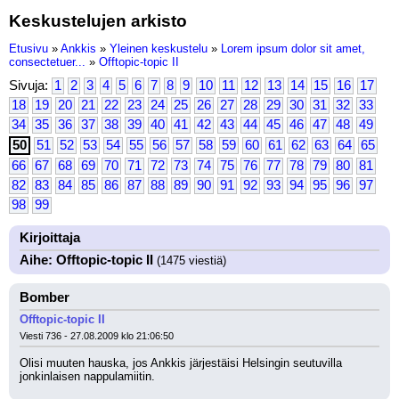
Keskustelujen arkisto
Etusivu
»
Ankkis
»
Yleinen keskustelu
»
Lorem ipsum dolor sit amet,
consectetuer...
»
Offtopic-topic II
Sivuja:
1
2
3
4
5
6
7
8
9
10
11
12
13
14
15
16
17
18
19
20
21
22
23
24
25
26
27
28
29
30
31
32
33
34
35
36
37
38
39
40
41
42
43
44
45
46
47
48
49
50
51
52
53
54
55
56
57
58
59
60
61
62
63
64
65
66
67
68
69
70
71
72
73
74
75
76
77
78
79
80
81
82
83
84
85
86
87
88
89
90
91
92
93
94
95
96
97
98
99
Kirjoittaja
Aihe: Offtopic-topic II
(1475 viestiä)
Bomber
Offtopic-topic II
Viesti 736 - 27.08.2009 klo 21:06:50
Olisi muuten hauska, jos Ankkis järjestäisi Helsingin seutuvilla 
jonkinlaisen nappulamiitin.