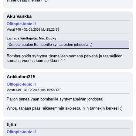
sinne osaat mennä? :D
Aku Vankka
Offtopic-topic II
Viesti 748 - 31.08.2009 klo 15:22:53
Lainaus käyttäjältä: Mac Ducky
Onnea muuten Bomberille synttäreiden johdosta. ;)
Bomber onkin syntynyt täsmälleen samana päivänä ja täsmälleen 
samana vuonna kuin serkkuni ^-^
Ankkafani315
Offtopic-topic II
Viesti 749 - 31.08.2009 klo 15:55:13
Paljon onnea vaan bomberille syntymäpäivän johdosta!
Whoa, tänään pääsi aikasemmin skolesta, niin tännekin kerkesi :)
hjhh
Offtopic-topic II