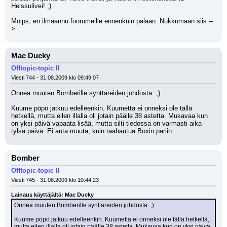
Heissulivei! ;) 
Moips, en ilmaannu foorumeille ennenkuin palaan. Nukkumaan siis --
>
Mac Ducky
Offtopic-topic II
Viesti 744 - 31.08.2009 klo 09:49:07
Onnea muuten Bomberille synttäreiden johdosta. ;) 
Kuume pöpö jatkuu edelleenkin. Kuumetta ei onneksi ole tällä 
hetkellä, mutta eilen illalla oli jotain päälle 38 astetta. Mukavaa kun 
on yksi päivä vapaata lisää, mutta silti tiedossa on varmasti aika 
tylsä päivä. Ei auta muuta, kuin raahautua Boxin pariin.
Bomber
Offtopic-topic II
Viesti 745 - 31.08.2009 klo 10:44:23
Lainaus käyttäjältä: Mac Ducky
Onnea muuten Bomberille synttäreiden johdosta. ;) 
Kuume pöpö jatkuu edelleenkin. Kuumetta ei onneksi ole tällä hetkellä, 
mutta eilen illalla oli jotain päälle 38 astetta. Mukavaa kun on yksi päivä 