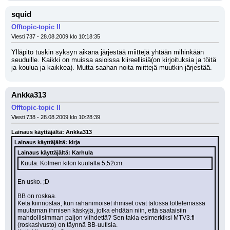
squid
Offtopic-topic II
Viesti 737 - 28.08.2009 klo 10:18:35
Ylläpito tuskin syksyn aikana järjestää miittejä yhtään mihinkään 
seuduille. Kaikki on muissa asioissa kiireellisiä(on kirjoituksia ja töitä 
ja koulua ja kaikkea). Mutta saahan noita miittejä muutkin järjestää.
Ankka313
Offtopic-topic II
Viesti 738 - 28.08.2009 klo 10:28:39
Lainaus käyttäjältä: Ankka313
Lainaus käyttäjältä: kirja
Lainaus käyttäjältä: Karhula
Kuula: Kolmen kilon kuulalla 5,52cm.
En usko. ;D 
BB on roskaa.
Ketä kiinnostaa, kun rahanimoiset ihmiset ovat talossa tottelemassa 
muutaman ihmisen käskyjä, jotka ehdään niin, että saataisiin 
mahdollisimman paljon viihdettä? Sen takia esimerkiksi MTV3.fi 
(roskasivusto) on täynnä BB-uutisia.