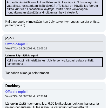
Äh, kylläpäs täällä on ollut valittelua aa.fin käyttäjistä. Onko se nyt niin 
vaarallista, jos saadaan lisää väkeä? :) Totta kai on ikävää, jos foorumi 
alkaa kuhista ns. tasottomia käyttäjiä, mutta hekin voivat oppia 
noudattamaan sääntöjä ja kirjoittamaan hyviä viestejä.
Kyllä ne oppii, viimeistään kun July tervehtyy. Lupasi palata entistä 
julmempana :)
jojo3
Offtopic-topic II
Viesti 742 - 28.08.2009 klo 22:06:28
Lainaus käyttäjältä: squid
Kyllä ne oppii, viimeistään kun July tervehtyy. Lupasi palata entistä 
julmempana :)
Tässähän alkaa jo pelottamaan.
Duckboy
Offtopic-topic II
Viesti 743 - 30.08.2009 klo 22:30:04
Lähenkin tästä huomenna klo. 6.30 leirikouluun luokkani kanssa, ja 
palaan perjantaina. Tulee ikävä, ja varsinkin tietokonetta ;D 