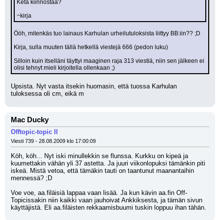
Ketä kiinnostaa?
~kirja
Ööh, mitenkäs tuo lainaus Karhulan urheilutuloksista liittyy BB:iin?? ;D 
Kirja, sulla muuten tällä hetkellä viestejä 666 (pedon luku)
Silloin kuin itselläni täyttyi maaginen raja 313 viestiä, niin sen jälkeen ei 
olisi tehnyt mieli kirjoitella ollenkaan ;)
Upsista. Nyt vasta itsekin huomasin, että tuossa Karhulan 
tuloksessa oli cm, eikä m
Mac Ducky
Offtopic-topic II
Viesti 739 - 28.08.2009 klo 17:00:09
Köh, köh... Nyt iski minullekkin se flunssa. Kurkku on kipeä ja 
kuumettakin vähän yli 37 astetta. Ja juuri viikonlopuksi tämänkin piti 
iskeä. Mistä vetoa, että tämäkin tauti on taantunut maanantaihin 
mennessä? ;D 
Voe voe, aa.filäisiä lappaa vaan lisää. Ja kun kävin aa.fin Off-
Topicissakin niin kaikki vaan jauhoivat Ankkiksesta, ja tämän sivun 
käyttäjistä. Eli aa.filäisten rekkaamisbuumi tuskin loppuu ihan tähän.