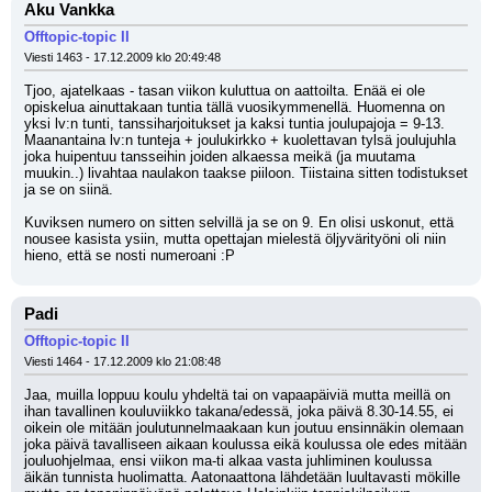
Aku Vankka
Offtopic-topic II
Viesti 1463 - 17.12.2009 klo 20:49:48
Tjoo, ajatelkaas - tasan viikon kuluttua on aattoilta. Enää ei ole 
opiskelua ainuttakaan tuntia tällä vuosikymmenellä. Huomenna on 
yksi lv:n tunti, tanssiharjoitukset ja kaksi tuntia joulupajoja = 9-13. 
Maanantaina lv:n tunteja + joulukirkko + kuolettavan tylsä joulujuhla 
joka huipentuu tansseihin joiden alkaessa meikä (ja muutama 
muukin..) livahtaa naulakon taakse piiloon. Tiistaina sitten todistukset 
ja se on siinä.
Kuviksen numero on sitten selvillä ja se on 9. En olisi uskonut, että 
nousee kasista ysiin, mutta opettajan mielestä öljyvärityöni oli niin 
hieno, että se nosti numeroani :P
Padi
Offtopic-topic II
Viesti 1464 - 17.12.2009 klo 21:08:48
Jaa, muilla loppuu koulu yhdeltä tai on vapaapäiviä mutta meillä on 
ihan tavallinen kouluviikko takana/edessä, joka päivä 8.30-14.55, ei 
oikein ole mitään joulutunnelmaakaan kun joutuu ensinnäkin olemaan 
joka päivä tavalliseen aikaan koulussa eikä koulussa ole edes mitään 
jouluohjelmaa, ensi viikon ma-ti alkaa vasta juhliminen koulussa 
äikän tunnista huolimatta. Aatonaattona lähdetään luultavasti mökille 