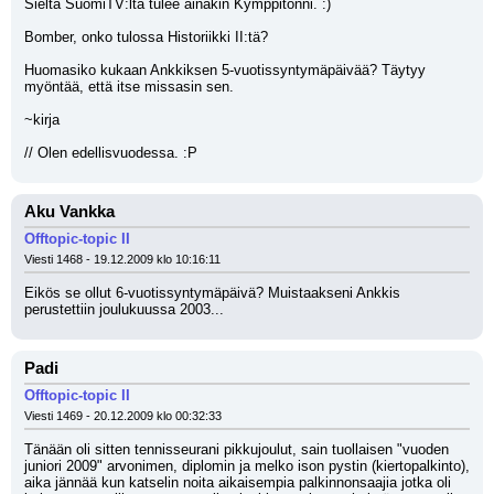
Sieltä SuomiTV:ltä tulee ainakin Kymppitonni. :)
Bomber, onko tulossa Historiikki II:tä?
Huomasiko kukaan Ankkiksen 5-vuotissyntymäpäivää? Täytyy 
myöntää, että itse missasin sen.
~kirja
// Olen edellisvuodessa. :P
Aku Vankka
Offtopic-topic II
Viesti 1468 - 19.12.2009 klo 10:16:11
Eikös se ollut 6-vuotissyntymäpäivä? Muistaakseni Ankkis 
perustettiin joulukuussa 2003...
Padi
Offtopic-topic II
Viesti 1469 - 20.12.2009 klo 00:32:33
Tänään oli sitten tennisseurani pikkujoulut, sain tuollaisen "vuoden 
juniori 2009" arvonimen, diplomin ja melko ison pystin (kiertopalkinto), 
aika jännää kun katselin noita aikaisempia palkinnonsaajia jotka oli 