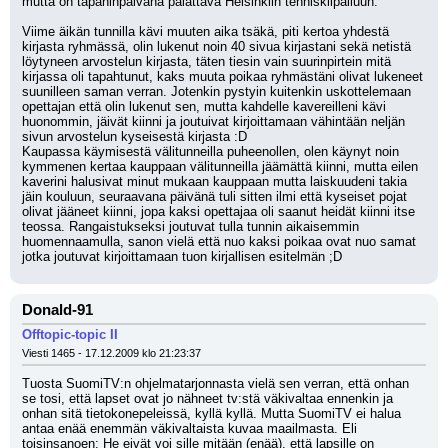
mutta on tapaninpäivänä palattava Helsinkiin tenniskilpailuun.
Viime äikän tunnilla kävi muuten aika tsäkä, piti kertoa yhdestä 
kirjasta ryhmässä, olin lukenut noin 40 sivua kirjastani sekä netistä 
löytyneen arvostelun kirjasta, täten tiesin vain suurinpirtein mitä 
kirjassa oli tapahtunut, kaks muuta poikaa ryhmästäni olivat lukeneet 
suunilleen saman verran. Jotenkin pystyin kuitenkin uskottelemaan 
opettajan että olin lukenut sen, mutta kahdelle kavereilleni kävi 
huonommin, jäivät kiinni ja joutuivat kirjoittamaan vähintään neljän 
sivun arvostelun kyseisestä kirjasta :D
Kaupassa käymisestä välitunneilla puheenollen, olen käynyt noin 
kymmenen kertaa kauppaan välitunneilla jäämättä kiinni, mutta eilen 
kaverini halusivat minut mukaan kauppaan mutta laiskuudeni takia 
jäin kouluun, seuraavana päivänä tuli sitten ilmi että kyseiset pojat 
olivat jääneet kiinni, jopa kaksi opettajaa oli saanut heidät kiinni itse 
teossa. Rangaistukseksi joutuvat tulla tunnin aikaisemmin 
huomennaamulla, sanon vielä että nuo kaksi poikaa ovat nuo samat 
jotka joutuvat kirjoittamaan tuon kirjallisen esitelmän ;D
Donald-91
Offtopic-topic II
Viesti 1465 - 17.12.2009 klo 21:23:37
Tuosta SuomiTV:n ohjelmatarjonnasta vielä sen verran, että onhan 
se tosi, että lapset ovat jo nähneet tv:stä väkivaltaa ennenkin ja 
onhan sitä tietokonepeleissä, kyllä kyllä. Mutta SuomiTV ei halua 
antaa enää enemmän väkivaltaista kuvaa maailmasta. Eli 
toisinsanoen: He eivät voi sille mitään (enää), että lapsille on 