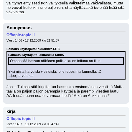
välittynyt erityisesti tv:n välityksellä vaikutelmaa väkivallasta, mutta 
he voivat kuitenkin sille paljonkin, että näyttävätkö 
he
 enää lisää sitä 
väkivaltaa.
Anonymous
Offtopic-topic II
Viesti 1466 - 17.12.2009 klo 21:51:37
Lainaus käyttäjältä: akuankka1313
Lainaus käyttäjältä: akuankka fani97
Ompas tää hassun näkönen paikka ku on tottunu aa.fi iin
Yksi niistä harvoista viesteistä, jolle repesin ja kunnolla. ;D
...joo, tervetuloa.
Joo... Tulipas sitä kirjoitettua hassuhko ensimmäinen viesti. :) Mutta 
täällä on paljon paljon parempia käyttäjiä ja parempi viestien laatu. 
AA.fi:ssä suurin osa ei varmaan tiedä "Mikä on Ankkalinna?"
kirja
Offtopic-topic II
Viesti 1467 - 19.12.2009 klo 09:47:47