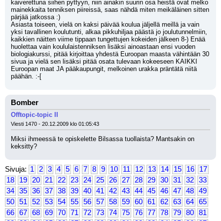
kaiverettuna siihen pyttyyn, niin ainakin suurin osa heistä ovat melko 
mainekkaita tenniksen piireissä, saas nähdä miten meikäläinen sitten 
pärjää jatkossa :) 
Asiasta toiseen, vielä on kaksi päivää koulua jäljellä meillä ja vain 
yksi tavallinen koulutunti, alkaa pikkuhiljaa päästä jo joulutunnelmiin, 
kaikkien näitten viime tippaan tungettujen kokeiden jälkeen 8-) Enää 
huolettaa vain koululaistenniksen lisäksi ainoastaan ensi vuoden 
biologiakurssi, pitää kirjoittaa yhdestä Euroopan maasta vähintään 30 
sivua ja vielä sen lisäksi pitää osata tulevaan kokeeseen KAIKKI 
Euroopan maat JA pääkaupungit, melkoinen urakka präntätä niitä 
päähän. :-[
Bomber
Offtopic-topic II
Viesti 1470 - 20.12.2009 klo 01:05:43
Miksi ihmeessä te opiskelette Bilsassa tuollaista? Mantsakin on 
keksitty?
Sivuja:
1
2
3
4
5
6
7
8
9
10
11
12
13
14
15
16
17
18
19
20
21
22
23
24
25
26
27
28
29
30
31
32
33
34
35
36
37
38
39
40
41
42
43
44
45
46
47
48
49
50
51
52
53
54
55
56
57
58
59
60
61
62
63
64
65
66
67
68
69
70
71
72
73
74
75
76
77
78
79
80
81