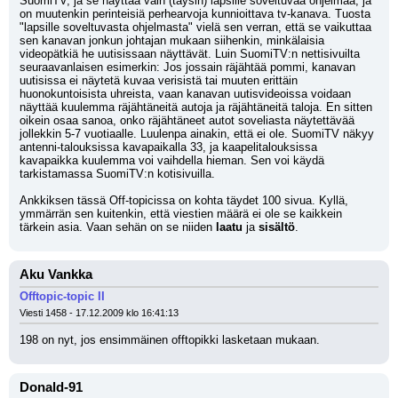
SuomiTV, ja se näyttää vain (täysin) lapsille soveltuvaa ohjelmaa, ja 
on muutenkin perinteisiä perhearvoja kunnioittava tv-kanava. Tuosta 
"lapsille soveltuvasta ohjelmasta" vielä sen verran, että se vaikuttaa 
sen kanavan jonkun johtajan mukaan siihenkin, minkälaisia 
videopätkiä he uutisissaan näyttävät. Luin SuomiTV:n nettisivuilta 
seuraavanlaisen esimerkin: Jos jossain räjähtää pommi, kanavan 
uutisissa ei näytetä kuvaa verisistä tai muuten erittäin 
huonokuntoisista uhreista, vaan kanavan uutisvideoissa voidaan 
näyttää kuulemma räjähtäneitä autoja ja räjähtäneitä taloja. En sitten 
oikein osaa sanoa, onko räjähtäneet autot soveliasta näytettävää 
jollekkin 5-7 vuotiaalle. Luulenpa ainakin, että ei ole. SuomiTV näkyy 
antenni-talouksissa kavapaikalla 33, ja kaapelitalouksissa 
kavapaikka kuulemma voi vaihdella hieman. Sen voi käydä 
tarkistamassa SuomiTV:n kotisivuilla.
Ankkiksen tässä Off-topicissa on kohta täydet 100 sivua. Kyllä, 
ymmärrän sen kuitenkin, että viestien määrä ei ole se kaikkein 
tärkein asia. Vaan sehän on se niiden 
laatu
 ja 
sisältö
.
Aku Vankka
Offtopic-topic II
Viesti 1458 - 17.12.2009 klo 16:41:13
198 on nyt, jos ensimmäinen offtopikki lasketaan mukaan.
Donald-91