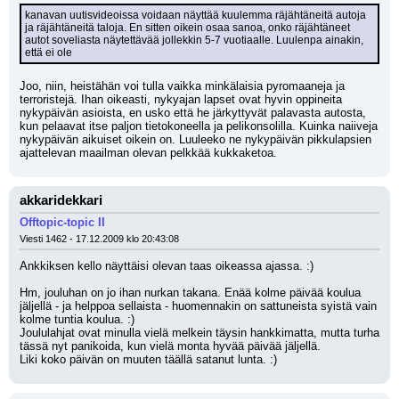
kanavan uutisvideoissa voidaan näyttää kuulemma räjähtäneitä autoja 
ja räjähtäneitä taloja. En sitten oikein osaa sanoa, onko räjähtäneet 
autot soveliasta näytettävää jollekkin 5-7 vuotiaalle. Luulenpa ainakin, 
että ei ole
Joo, niin, heistähän voi tulla vaikka minkälaisia pyromaaneja ja 
terroristejä. Ihan oikeasti, nykyajan lapset ovat hyvin oppineita 
nykypäivän asioista, en usko että he järkyttyvät palavasta autosta, 
kun pelaavat itse paljon tietokoneella ja pelikonsolilla. Kuinka naiiveja 
nykypäivän aikuiset oikein on. Luuleeko ne nykypäivän pikkulapsien 
ajattelevan maailman olevan pelkkää kukkaketoa.
akkaridekkari
Offtopic-topic II
Viesti 1462 - 17.12.2009 klo 20:43:08
Ankkiksen kello näyttäisi olevan taas oikeassa ajassa. :)
Hm, jouluhan on jo ihan nurkan takana. Enää kolme päivää koulua 
jäljellä - ja helppoa sellaista - huomennakin on sattuneista syistä vain 
kolme tuntia koulua. :) 
Joululahjat ovat minulla vielä melkein täysin hankkimatta, mutta turha 
tässä nyt panikoida, kun vielä monta hyvää päivää jäljellä. 
Liki koko päivän on muuten täällä satanut lunta. :)