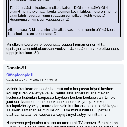
Tänään päästiin koulusta melko aikaisin. :D Oli rento päivä. Olisi 
pitänyt mennä syömään koululla ennen kotiin lähtöä, mutta en mennyt 
vaan lähdin suoraan tunnin päättymisen jälkeen kohti kotia. :D 
Huomenna onkin sitten vapaapäivä. ;D
Aika hassua :D Minulla nimittäin alkaa vasta parin tunnin päästä koulu, 
kun sinulla se on jo loppunut :D
Minullakin koulu on jo loppunut... Loppui hieman ennen yhtä 
opettajien arviointikokouksen vuoksi... Ja enää ei tarvitse ottaa edes 
reppuja kouluun. 8-)
Donald-91
Offtopic-topic II
Viesti 1457 - 17.12.2009 klo 16:23:50
Meidän koulusta en tiedä sitä, että onko kaupassa käynti 
kesken 
koulupäivän
 kiellettyä vai ei, mutta aika ahkerasti sitä meidän 
koulussa kuitenkin kaupassa käydään kesken koulupäivän. En ole 
juuri sen kummemmin kenenkään kaupassakäyntejä kesken 
koulupäivän kysellyt, mutta olen vain kuullut että jotkut siellä käyvät. 
Ja aivan samahan se minulle on. Ei se minua haittaa. Opettajia 
saattaa haitata, jos kaupassa käynyt myöhästyy tunnilta tms.
Huomenna perjantaina aloittaa muuten uusi TV-kanava. Sen nimi on 