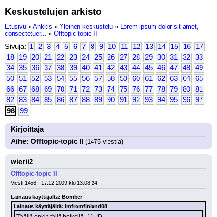
Keskustelujen arkisto
Etusivu
»
Ankkis
»
Yleinen keskustelu
»
Lorem ipsum dolor sit amet,
consectetuer...
»
Offtopic-topic II
Sivuja:
1
2
3
4
5
6
7
8
9
10
11
12
13
14
15
16
17
18
19
20
21
22
23
24
25
26
27
28
29
30
31
32
33
34
35
36
37
38
39
40
41
42
43
44
45
46
47
48
49
50
51
52
53
54
55
56
57
58
59
60
61
62
63
64
65
66
67
68
69
70
71
72
73
74
75
76
77
78
79
80
81
82
83
84
85
86
87
88
89
90
91
92
93
94
95
96
97
98
99
Kirjoittaja
Aihe: Offtopic-topic II
(1475 viestiä)
wierii2
Offtopic-topic II
Viesti 1456 - 17.12.2009 klo 13:08:24
Lainaus käyttäjältä: Bomber
Lainaus käyttäjältä: Imfromfinland08
Täällä onkin tällä hetkellä -11. :D