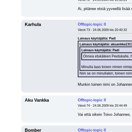
Ai, pitänee etsiä yyveellä lisä
Karhula
Offtopic-topic II
Viesti 73 - 24.06.2009 klo 20:40:32
Lainaus käyttäjältä: Padi
Lainaus käyttäjältä: akuankka131
Lainaus käyttäjältä: Padi
Onnea etukäteen Peetukalle, h
Minulla taas toisen nimen nimip
Niin se on minullakin, toinen ni
Munkin toinen nimi on Johannes
Aku Vankka
Offtopic-topic II
Viesti 74 - 24.06.2009 klo 20:44:49
Vai että oikein Toivo Johannes. 
Bomber
Offtopic-topic II