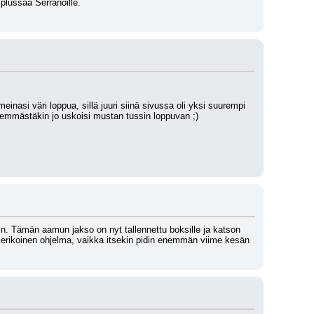
plussaa Serranoille. 
nasi väri loppua, sillä juuri siinä sivussa oli yksi suurempi 
ähemmästäkin jo uskoisi mustan tussin loppuvan ;) 
n. Tämän aamun jakso on nyt tallennettu boksille ja katson 
erikoinen ohjelma, vaikka itsekin pidin enemmän viime kesän 