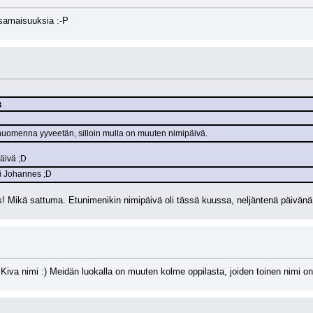
ä samaisuuksia :-P
3
uomenna yyveetän, silloin mulla on muuten nimipäivä.
äivä ;D
mi Johannes ;D
! Mikä sattuma. Etunimenikin nimipäivä oli tässä kuussa, neljäntenä päivänä.
Kiva nimi :) Meidän luokalla on muuten kolme oppilasta, joiden toinen nimi on