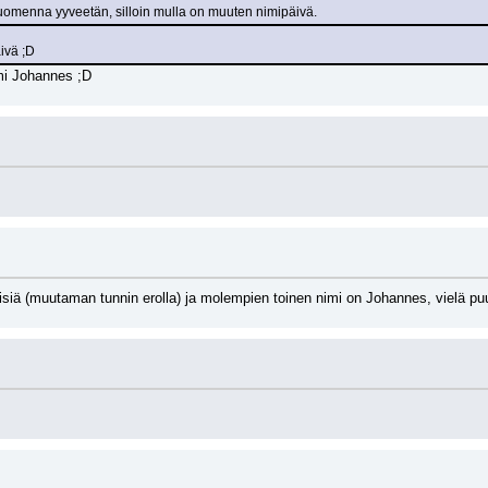
omenna yyveetän, silloin mulla on muuten nimipäivä.
ivä ;D
imi Johannes ;D
isiä (muutaman tunnin erolla) ja molempien toinen nimi on Johannes, vielä puutt