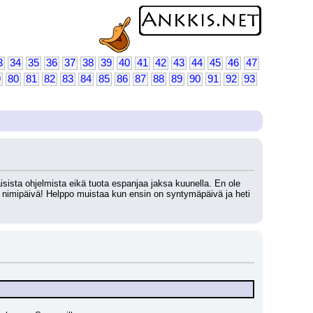
3
34
35
36
37
38
39
40
41
42
43
44
45
46
47
9
80
81
82
83
84
85
86
87
88
89
90
91
92
93
isista ohjelmista eikä tuota espanjaa jaksa kuunella. En ole 
n nimipäivä! Helppo muistaa kun ensin on syntymäpäivä ja heti 