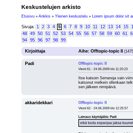
Keskustelujen arkisto
Etusivu
»
Ankkis
»
Yleinen keskustelu
»
Lorem ipsum dolor sit a
Sivuja:
1
2
3
4
5
6
7
8
9
10
11
12
13
14
15
48
49
50
51
52
53
54
55
56
57
58
59
60
61
6
94
95
96
97
98
99
Kirjoittaja
Aihe: Offtopic-topic II
(1475
Padi
Offtopic-topic II
Viesti 61 - 24.06.2009 klo 11:20:23
Itse katsoin Serranoja vain viim
katsonut melkein ollenkaan telk
sen jälkeen nimipäivä.
akkaridekkari
Offtopic-topic II
Viesti 62 - 24.06.2009 klo 12:25:57
Lainaus käyttäjältä: Padi
eikä tuota espanjaa jaksa kuunel