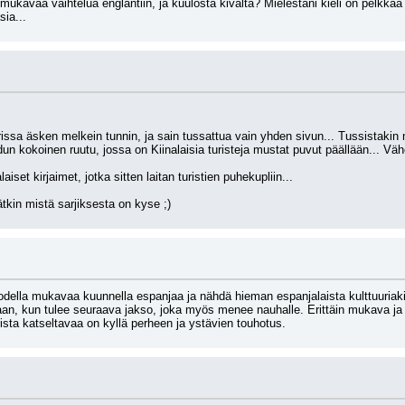
ukavaa vaihtelua englantiin, ja kuulosta kivalta? Mielestäni kieli on pelkkää 
sia...
ssa äsken melkein tunnin, ja sain tussattua vain yhden sivun... Tussistakin mei
dun kokoinen ruutu, jossa on Kiinalaisia turisteja mustat puvut päällään... V
aiset kirjaimet, jotka sitten laitan turistien puhekupliin...
ätkin mistä sarjiksesta on kyse ;)
todella mukavaa kuunnella espanjaa ja nähdä hieman espanjalaista kulttuuriaki
aan, kun tulee seuraava jakso, joka myös menee nauhalle. Erittäin mukava ja 
ista katseltavaa on kyllä perheen ja ystävien touhotus.