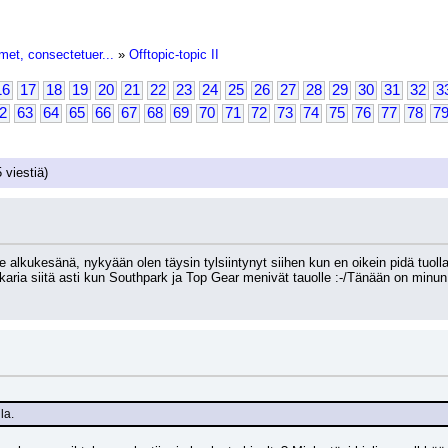
met, consectetuer...
»
Offtopic-topic II
16
17
18
19
20
21
22
23
24
25
26
27
28
29
30
31
32
3
2
63
64
65
66
67
68
69
70
71
72
73
74
75
76
77
78
7
 viestiä)
e alkukesänä, nykyään olen täysin tylsiintynyt siihen kun en oikein pidä tuolla
karia siitä asti kun Southpark ja Top Gear menivät tauolle :-/Tänään on minu
la.