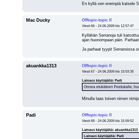
En kyllä sen enempiä katsele Se
Mac Ducky
Offtopic-topic II
Viesti 66 - 24.06.2009 klo 12:57:47
Kyllähän Serranoja tuli katsott
ajan huonompaan päin. Parhaat ja
Ja parhaat tyypit Serranoissa ov
akuankka1313
Offtopic-topic II
Viesti 67 - 24.06.2009 klo 15:03:35
Lainaus käyttäjältä: Padi
Onnea etukäteen Peetukalle, huo
Minulla taas toisen nimen nimip
Padi
Offtopic-topic II
Viesti 68 - 24.06.2009 klo 15:09:52
Lainaus käyttäjältä: akuankka1313
Lainaus käyttäjältä: Padi