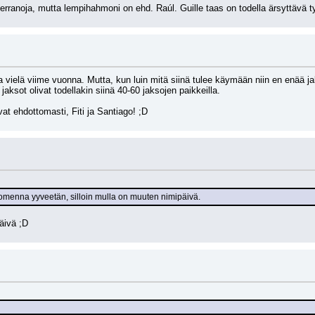
rranoja, mutta lempihahmoni on ehd. Raúl. Guille taas on todella ärsyttävä t
ua vielä viime vuonna. Mutta, kun luin mitä siinä tulee käymään niin en enää 
ksot olivat todellakin siinä 40-60 jaksojen paikkeilla.
at ehdottomasti, Fiti ja Santiago! ;D
menna yyveetän, silloin mulla on muuten nimipäivä.
äivä ;D