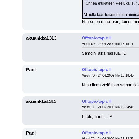
Onnea etukäteen Peetukalle, hu
Minulla taas toisen nimen nimipä
Niin se on minullakin, toinen n
akuankka1313
Offtopic-topic II
Viesti 69 - 24.06.2009 klo 15:15:11
Samoin, aika hassua. ;D
Padi
Offtopic-topic II
Viesti 70 - 24.06.2009 klo 15:18:45
Niin ollaan vielä ihan saman ikä
akuankka1313
Offtopic-topic II
Viesti 71 - 24.06.2009 klo 15:34:41
Ei ole, harmi. :-P
Padi
Offtopic-topic II
Viesti 72 - 24.06.2009 klo 15:38:21