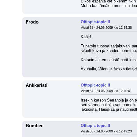
Eikös espanja ole pikemminkin m
Mutta kai tämäkin on mielipidea
Frodo
Offtopic-topic II
Viesti 63 - 24.06.2009 klo 12:35:38
Kääk! 
Tuhersin tuossa sarjakuvani pari
siluettikuva ja kahden normiruu
Katsoin äsken netistä parit kiinal
Akuhullu, Wierii ja Ankka tietäv
Ankkaristi
Offtopic-topic II
Viesti 64 - 24.06.2009 klo 12:40:01
Itsekin katson Serranoja ja on 
sen varmaan illalla samaan aik
jaksoista. Hauskaa ja nautinnoll
Bomber
Offtopic-topic II
Viesti 65 - 24.06.2009 klo 12:49:23