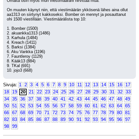
Omalta osin myös mun viestimääräni hirvittää mua.
On muuten käynyt niin, että viestimäärän ykkösenä lähes aina ollut 
aa1313 on siirtynyt kakkoseksi. Bomber on mennyt ja posauttanut 
ohi 1500 viestillään. Viestimäärälista top 10:
1. Bomber (1500)
2. akuankka1313 (1486)
3. Karhula (1484)
4. Kreach (1411)
5. Barksi (1384)
6. Aku Vankka (1196)
7. Fauntleroy (1129)
8. Kääk13 (884)
9. TKal (691)
10. jojo3 (668)
Sivuja:
1
2
3
4
5
6
7
8
9
10
11
12
13
14
15
16
17
18
19
20
21
22
23
24
25
26
27
28
29
30
31
32
33
34
35
36
37
38
39
40
41
42
43
44
45
46
47
48
49
50
51
52
53
54
55
56
57
58
59
60
61
62
63
64
65
66
67
68
69
70
71
72
73
74
75
76
77
78
79
80
81
82
83
84
85
86
87
88
89
90
91
92
93
94
95
96
97
98
99