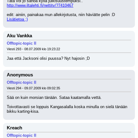
Tätä voi jo sanoa kyllä julkisuustempuksi..
http://www.iltalehti.fi/nettitv/?7410467
edit: ainiin, painakaa mun allekirjotusta, niin häviätte pelin :D 
Lisätietoa ;)
Aku Vankka
Offtopic-topic II
Viesti 293 - 08.07.2009 klo 19:23:22
Jaa että Jacksoni olisi puussa? Nyt hajosin ;D
Anonymous
Offtopic-topic II
Viesti 294 - 09.07.2009 klo 09:02:35
Sää on kuin morsian tänään. Sataa kaatamalla vettä.
Toivottavasti se loppuis Kangasalalla koska minulla on sielä tänään 
bikku karting-kisa.
Kreach
Offtopic-topic II