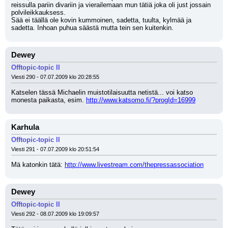
reissulla pariin divariin ja vierailemaan mun tätiä joka oli just jossain 
polvileikkauksess.
Sää ei täällä ole kovin kummoinen, sadetta, tuulta, kylmää ja 
sadetta. Inhoan puhua säästä mutta tein sen kuitenkin.
Dewey
Offtopic-topic II
Viesti 290 - 07.07.2009 klo 20:28:55
Katselen tässä Michaelin muistotilaisuutta netistä... voi katso 
monesta paikasta, esim. 
http://www.katsomo.fi/?progId=16999
Karhula
Offtopic-topic II
Viesti 291 - 07.07.2009 klo 20:51:54
Mä katonkin tätä: 
http://www.livestream.com/thepressassociation
Dewey
Offtopic-topic II
Viesti 292 - 08.07.2009 klo 19:09:57