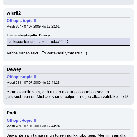
wierii2
Offtopic-topic II
Viesti 287 - 07.07.2009 klo 17:22:51
Lainaus käyttäjältä: Dewey
Julkisuustemppu, takoa rautaa?? ;D
Vahna sananlasku. Toivottavasti ymmärsit. ;)
Dewey
Offtopic-topic II
Viesti 288 - 07.07.2009 klo 17:43:26
eikun ajattelin vain, että tuskin tuosta paljon rahaa saa, ja 
julkisuuttakin on Michael saanut paljon... no joo älkää välittäkö... xD
Padi
Offtopic-topic II
Viesti 289 - 07.07.2009 klo 17:44:24
Jaa-a, ite sain tänään mun toisen punkkirokotteen. Mentiin samalla 