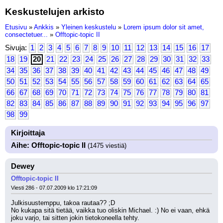
Keskustelujen arkisto
Etusivu
»
Ankkis
»
Yleinen keskustelu
»
Lorem ipsum dolor sit amet,
consectetuer...
»
Offtopic-topic II
Sivuja:
1
2
3
4
5
6
7
8
9
10
11
12
13
14
15
16
17
18
19
20
21
22
23
24
25
26
27
28
29
30
31
32
33
34
35
36
37
38
39
40
41
42
43
44
45
46
47
48
49
50
51
52
53
54
55
56
57
58
59
60
61
62
63
64
65
66
67
68
69
70
71
72
73
74
75
76
77
78
79
80
81
82
83
84
85
86
87
88
89
90
91
92
93
94
95
96
97
98
99
Kirjoittaja
Aihe: Offtopic-topic II
(1475 viestiä)
Dewey
Offtopic-topic II
Viesti 286 - 07.07.2009 klo 17:21:09
Julkisuustemppu, takoa rautaa?? ;D 
No kukapa sitä tietää, vaikka tuo oliskin Michael. :) No ei vaan, ehkä 
joku varjo, tai sitten jokin tietokoneella tehty.