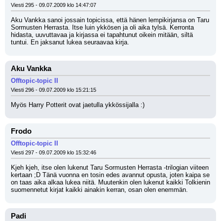
Viesti 295 - 09.07.2009 klo 14:47:07
Aku Vankka sanoi jossain topicissa, että hänen lempikirjansa on Taru 
Sormusten Herrasta. Itse luin ykkösen ja oli aika tylsä. Kerronta 
hidasta, uuvuttavaa ja kirjassa ei tapahtunut oikein mitään, siltä 
tuntui. En jaksanut lukea seuraavaa kirja.
Aku Vankka
Offtopic-topic II
Viesti 296 - 09.07.2009 klo 15:21:15
Myös Harry Potterit ovat jaetulla ykkössijalla :)
Frodo
Offtopic-topic II
Viesti 297 - 09.07.2009 klo 15:32:46
Kjeh kjeh, itse olen lukenut Taru Sormusten Herrasta -trilogian viiteen 
kertaan ;D Tänä vuonna en tosin edes avannut opusta, joten kaipa se 
on taas aika alkaa lukea niitä. Muutenkin olen lukenut kaikki Tolkienin 
suomennetut kirjat kaikki ainakin kerran, osan olen enemmän.
Padi