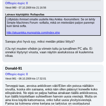
Offtopic-topic II
Viesti 980 - 07.10.2009 klo 21:16:56
Lainaus käyttäjältä: Rullapullaa
Liittykääs ihmiset omalle uudelle Aku Ankka -foorumilleni. Se on tehty 
Simple Machines Forum -softalla, mikä on mielestäni paljon parempi 
kuin tämä softa.
http://akuankka.munpalsta.com/index.php
Sanopa yksi hyvä syy, miksi meidän pitäisi liittyä?
//Ja nyt muuten vihdoin ja viimein tuttu ja turvallinen PC alla. Ei 
onneksi löytynyt virusta, vaan näytön asetuksissa oli kuulemma 
vikaa.
Donald-91
Offtopic-topic II
Viesti 981 - 08.10.2009 klo 17:32:01
Terveppä taas, arvoisa ankkiksen väki!Eilen olin poissa näiltäkin 
sivuilta, koska olin sairaana, enkä näin ollen päässyt koneelle koko 
eilispäivänä. No eipä se paljoa haittaa ainakaan täällä ankkiksessa, 
kun täällä kirjoitellaan suhteellisen harvoin uusia viestejä. Mutta on 
aina kiva käydä katsomassa, onko tullut uusia yksityisviestejä. 
Parina tai kolmena viime kertana se tarkistus on osoiitautunut 