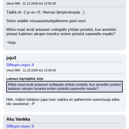
Viesti 988 - 11.10.2009 klo 13:05:29
Täällä oli -2 ja on +5. Hieman lämpimämpää. :)
Sitten eräälle viisuasiantuntijallemme pieni testi:
Mitkä maat eivät antaneet voittajalle yhtään pistettä, kun annettiin 
pisteet kaikkien aikojen toiseksi eniten pisteitä saaneelle maalle?
~kirja
jojo3
Offtopic-topic II
Viesti 989 - 11.10.2009 klo 13:09:34
Lainaus käyttäjältä: kirja
Mitkä maat eivät antaneet voittajalle yhtään pistettä, kun annettiin pisteet 
kaikkien aikojen toiseksi eniten pisteitä saaneelle maalle?
Heh, mäkin tietäisin jopa tuon vaikka en pahemmin euroviisuja edes 
ole seurannut :-P
Aku Vankka
Offtopic-topic II