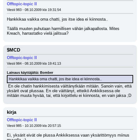
Offtopic-topic II
Viesti 983 - 08.10.2009 klo 19:31:54
Hankkikaa vaikka oma chatti, jos itse idea ei kiinnosta..
Täällä muuten puhutaan harmillisen vähän jalkapallosta. Mites 
Kreach, harrastatko vielä jalitsua?
$MCD
Offtopic-topic II
Viesti 984 - 08.10.2009 klo 19:41:13
Lainaus käyttäjältä: Bomber
Hankkikaa vaikka oma chatti, jos itse idea ei kiinnosta..
 En ole chatin hankkimisesta väittänytkään mitään. Sanoin vain, että 
yksärit ovat plussaa. En ole väittänyt, etteikö Ankkiksessa ole 
mitään muuta hyvää, tai, että kirjoittelu ei kiinnosta, en vain jaksa ;D
kirja
Offtopic-topic II
Viesti 985 - 10.10.2009 klo 20:57:15
Ei, yksärit eivät ole plussa Ankkiksessa vaan yksärittömyys miinus 
muualla. ;)