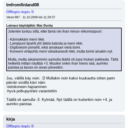
Imfromfinland08
Offtopic-topic II
Viesti 987 - 11.10.2009 klo 11:29:37
Lainaus käyttäjältä: Mac Ducky
Jotenkin tuntuu siltä, ettei tämä ole ihan minun viikonloppuni:
- Kännykkäni meni rikki.
- Lamppuni tipahti yht´äkkiä katosta ja meni rikki.
- Digiboksini pimahti, eikä ainakaan vielä toimi.
- Koneeni virtajohto meni väliaikaisesti rikki, mutta toimii ainakin nyt.
Mutta, mutta aikaisemmin aamulla täällä oli jopa hiukan pakkasta. Tällä 
hetkellä mittari näyttää +3. Muuten onkin ihan hieno sää, aurinko 
paistaa ja taivas on aivan pilveetön.
Juu, välillä käy noin. :D Mullakin noin kaksi kuukautta sitten parin 
päivän sisällä kävi näin:
-tietokoneen hajoaminen
-hyvä polkupyöräni varastettiin
Täällä oli aamulla -3. Kylmää. Nyt täällä on kuitenkin noin +4, ja 
aurinko paistaa.
kirja
Offtopic-topic II