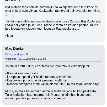
Nyt aletaan taas palailla normaaliin päiväjärjestykseen kun kone on 
ollut ehjänä noin viikon. Kuukauden rästityötkin alkavat olla tehtyinä. 
:)
Tänään on 25-Manna (suunnistuskilpailu jossa 25 osuutta) Ruotsissa. 
HyRa sai yhden joukkueen. Monelle tämä on kauden päätös, mutta 
itse lopettelen kauden kuun lopussa Raatojuoksussa.
~kirja
Mac Ducky
Offtopic-topic II
Viesti 986 - 11.10.2009 klo 11:21:53
Jotenkin tuntuu siltä, ettei tämä ole ihan minun viikonloppuni:
- Kännykkäni meni rikki.
- Lamppuni tipahti yht´äkkiä katosta ja meni rikki.
- Digiboksini pimahti, eikä ainakaan vielä toimi.
- Koneeni virtajohto meni väliaikaisesti rikki, mutta toimii ainakin nyt.
Mutta, mutta aikaisemmin aamulla täällä oli jopa hiukan pakkasta. 
Tällä hetkellä mittari näyttää +3. Muuten onkin ihan hieno sää, 
aurinko paistaa ja taivas on aivan pilveetön.