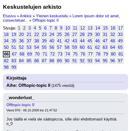
Keskustelujen arkisto
Etusivu
»
Ankkis
»
Yleinen keskustelu
»
Lorem ipsum dolor sit amet,
consectetuer...
»
Offtopic-topic II
Sivuja:
1
2
3
4
5
6
7
8
9
10
11
12
13
14
15
16
17
18
19
20
21
22
23
24
25
26
27
28
29
30
31
32
33
34
35
36
37
38
39
40
41
42
43
44
45
46
47
48
49
50
51
52
53
54
55
56
57
58
59
60
61
62
63
64
65
66
67
68
69
70
71
72
73
74
75
76
77
78
79
80
81
82
83
84
85
86
87
88
89
90
91
92
93
94
95
96
97
98
99
Kirjoittaja
Aihe: Offtopic-topic II
(1475 viestiä)
_wonderlust_
Offtopic-topic II
Viesti 976 - 06.10.2009 klo 21:47:52
Jos täällä ei vielä ole säätopiccia, sille olisi ehdottomasti käyttöä. 
o_0