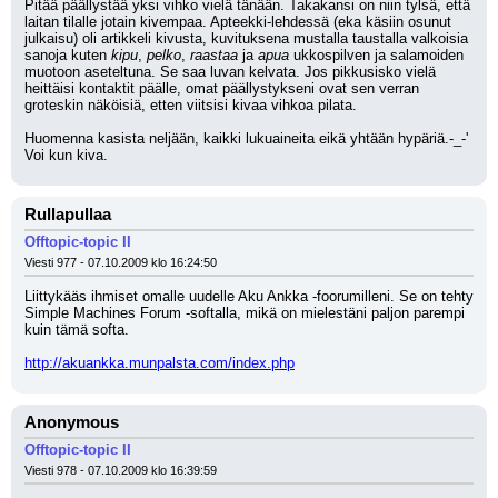
Pitää päällystää yksi vihko vielä tänään. Takakansi on niin tylsä, että 
laitan tilalle jotain kivempaa. Apteekki-lehdessä (eka käsiin osunut 
julkaisu) oli artikkeli kivusta, kuvituksena mustalla taustalla valkoisia 
sanoja kuten 
kipu
, 
pelko
, 
raastaa 
ja 
apua 
ukkospilven ja salamoiden 
muotoon aseteltuna. Se saa luvan kelvata. Jos pikkusisko vielä 
heittäisi kontaktit päälle, omat päällystykseni ovat sen verran 
groteskin näköisiä, etten viitsisi kivaa vihkoa pilata.
Huomenna kasista neljään, kaikki lukuaineita eikä yhtään hypäriä.-_-' 
Voi kun kiva.
Rullapullaa
Offtopic-topic II
Viesti 977 - 07.10.2009 klo 16:24:50
Liittykääs ihmiset omalle uudelle Aku Ankka -foorumilleni. Se on tehty 
Simple Machines Forum -softalla, mikä on mielestäni paljon parempi 
kuin tämä softa.
http://akuankka.munpalsta.com/index.php
Anonymous
Offtopic-topic II
Viesti 978 - 07.10.2009 klo 16:39:59