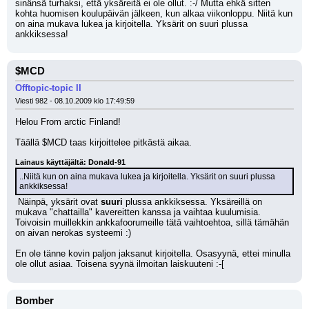
sinänsä turhaksi, että yksäreitä ei ole ollut. :-/ Mutta ehkä sitten 
kohta huomisen koulupäivän jälkeen, kun alkaa viikonloppu. Niitä kun 
on aina mukava lukea ja kirjoitella. Yksärit on suuri plussa 
ankkiksessa!
$MCD
Offtopic-topic II
Viesti 982 - 08.10.2009 klo 17:49:59
Helou From arctic Finland!
Täällä $MCD taas kirjoittelee pitkästä aikaa.
Lainaus käyttäjältä: Donald-91
..Niitä kun on aina mukava lukea ja kirjoitella. Yksärit on suuri plussa 
ankkiksessa!
 Näinpä, yksärit ovat 
suuri
 plussa ankkiksessa. Yksäreillä on 
mukava "chattailla" kavereitten kanssa ja vaihtaa kuulumisia. 
Toivoisin muillekkin ankkafoorumeille tätä vaihtoehtoa, sillä tämähän 
on aivan nerokas systeemi :) 
En ole tänne kovin paljon jaksanut kirjoitella. Osasyynä, ettei minulla 
ole ollut asiaa. Toisena syynä ilmoitan laiskuuteni :-[
Bomber