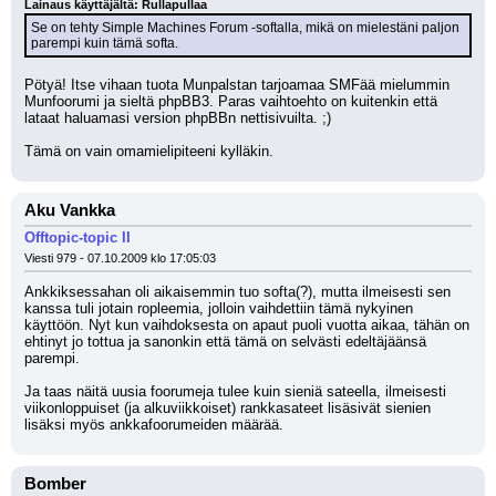
Lainaus käyttäjältä: Rullapullaa
Se on tehty Simple Machines Forum -softalla, mikä on mielestäni paljon 
parempi kuin tämä softa.
Pötyä! Itse vihaan tuota Munpalstan tarjoamaa SMFää mielummin 
Munfoorumi ja sieltä phpBB3. Paras vaihtoehto on kuitenkin että 
lataat haluamasi version phpBBn nettisivuilta. ;) 
Tämä on vain omamielipiteeni kylläkin.
Aku Vankka
Offtopic-topic II
Viesti 979 - 07.10.2009 klo 17:05:03
Ankkiksessahan oli aikaisemmin tuo softa(?), mutta ilmeisesti sen 
kanssa tuli jotain ropleemia, jolloin vaihdettiin tämä nykyinen 
käyttöön. Nyt kun vaihdoksesta on apaut puoli vuotta aikaa, tähän on 
ehtinyt jo tottua ja sanonkin että tämä on selvästi edeltäjäänsä 
parempi.
Ja taas näitä uusia foorumeja tulee kuin sieniä sateella, ilmeisesti 
viikonloppuiset (ja alkuviikkoiset) rankkasateet lisäsivät sienien 
lisäksi myös ankkafoorumeiden määrää.
Bomber