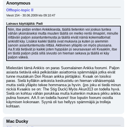
Anonymous
Offtopic-topic II
Viesti 154 - 30.06.2009 klo 09:10:47
Lainaus käyttäjältä: Padi
Niin, itse pidän eniten Ankkiksesta, täällä tietenkin voi joskus tuntea 
vähän yksinäiseksi mutta muuten täällä on melko rento ilmapiiri, minulle 
riittävän paljon asiantuntemusta ja täällä eivät nämä kokemattomat 
ankistit käy. Lisäksi kaikki täällä ovat mukavia ja kuten jo aiemmin 
sanoin asiantuntemusta riittää. Aktiivinen ylläpito on myös plussana.
Aa.fi:stä tietävät jo kaikki joten hyppään jo seuraavaan eli Kvaakiin, itse 
en tästä paljon pidä sillä sivusto on hieman sekava ja täällä ei käy 
paljon väkeä.
Mielestäni tämä Ankkis on paras Suomalainen Ankka foorumi. Paljon 
asiasta tietäviä eikä pelkästään asiattomia spämmääjiä jotka eivät 
tunne muutakuin Don Rosan ankka piirtäjäksi. Kvaak on toisiksi 
paras. Sielä kylläkin ankoista keskustelu on hieman vähäisempää 
mutta sielä ylläpito tekee hommansa ja hyvin. (jos joku ei tiedä minun 
nickiä Kvaakis se on: The Stig Duck) Myös Akun313 on todella hyvä. 
Sielä on kohtuu vähän porukkaa mutta kuitenkin mukava pikku ankka 
pulina foorumi. AA.fi on todella huono! Itse loputin foorumi osiolla 
käymisen kokonaan. Syynä oli tuo hellyys spämmäjiä ja trolleja 
kohtaan.
Mac Ducky