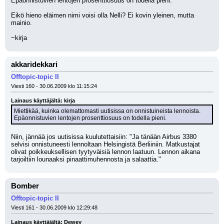
Epäonnistuvien lentojen prosenttiosuus on todella pieni.
Eikö hieno eläimen nimi voisi olla Nelli? Ei kovin yleinen, mutta 
mainio.
~kirja
akkaridekkari
Offtopic-topic II
Viesti 160 - 30.06.2009 klo 11:15:24
Lainaus käyttäjältä: kirja
Miettikää, kuinka olemattomasti uutisissa on onnistuineista lennoista. 
Epäonnistuvien lentojen prosenttiosuus on todella pieni.
Niin, jännää jos uutisissa kuulutettaisiin: "Ja tänään Airbus 3380 
selvisi onnistuneesti lennoltaan Helsingistä Berliiniin. Matkustajat 
olivat poikkeuksellisen tyytyväisiä lennon laatuun. Lennon aikana 
tarjoiltiin lounaaksi pinaattimuhennosta ja salaattia."
Bomber
Offtopic-topic II
Viesti 161 - 30.06.2009 klo 12:29:48
Lainaus käyttäjältä: Dewey