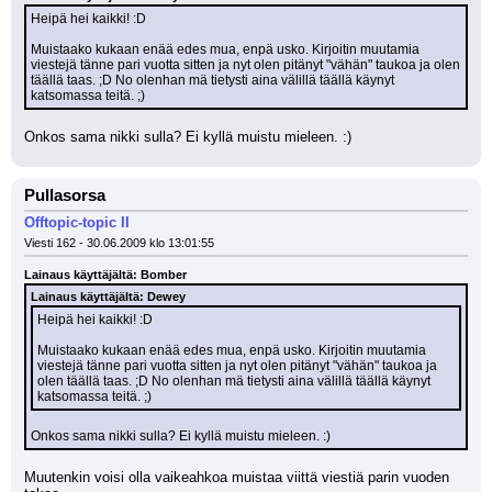
Heipä hei kaikki! :D
Muistaako kukaan enää edes mua, enpä usko. Kirjoitin muutamia 
viestejä tänne pari vuotta sitten ja nyt olen pitänyt "vähän" taukoa ja olen 
täällä taas. ;D No olenhan mä tietysti aina välillä täällä käynyt 
katsomassa teitä. ;)
Onkos sama nikki sulla? Ei kyllä muistu mieleen. :)
Pullasorsa
Offtopic-topic II
Viesti 162 - 30.06.2009 klo 13:01:55
Lainaus käyttäjältä: Bomber
Lainaus käyttäjältä: Dewey
Heipä hei kaikki! :D
Muistaako kukaan enää edes mua, enpä usko. Kirjoitin muutamia 
viestejä tänne pari vuotta sitten ja nyt olen pitänyt "vähän" taukoa ja 
olen täällä taas. ;D No olenhan mä tietysti aina välillä täällä käynyt 
katsomassa teitä. ;)
Onkos sama nikki sulla? Ei kyllä muistu mieleen. :)
Muutenkin voisi olla vaikeahkoa muistaa viittä viestiä parin vuoden 