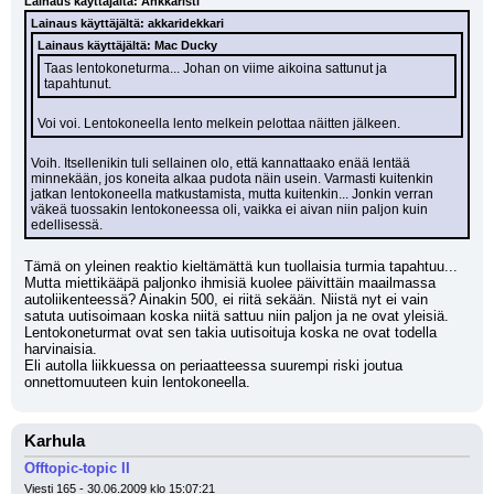
Lainaus käyttäjältä: Ankkaristi
Lainaus käyttäjältä: akkaridekkari
Lainaus käyttäjältä: Mac Ducky
Taas lentokoneturma... Johan on viime aikoina sattunut ja 
tapahtunut.
Voi voi. Lentokoneella lento melkein pelottaa näitten jälkeen.
Voih. Itsellenikin tuli sellainen olo, että kannattaako enää lentää 
minnekään, jos koneita alkaa pudota näin usein. Varmasti kuitenkin 
jatkan lentokoneella matkustamista, mutta kuitenkin... Jonkin verran 
väkeä tuossakin lentokoneessa oli, vaikka ei aivan niin paljon kuin 
edellisessä.
Tämä on yleinen reaktio kieltämättä kun tuollaisia turmia tapahtuu... 
Mutta miettikääpä paljonko ihmisiä kuolee päivittäin maailmassa 
autoliikenteessä? Ainakin 500, ei riitä sekään. Niistä nyt ei vain 
satuta uutisoimaan koska niitä sattuu niin paljon ja ne ovat yleisiä. 
Lentokoneturmat ovat sen takia uutisoituja koska ne ovat todella 
harvinaisia.
Eli autolla liikkuessa on periaatteessa suurempi riski joutua 
onnettomuuteen kuin lentokoneella.
Karhula
Offtopic-topic II
Viesti 165 - 30.06.2009 klo 15:07:21