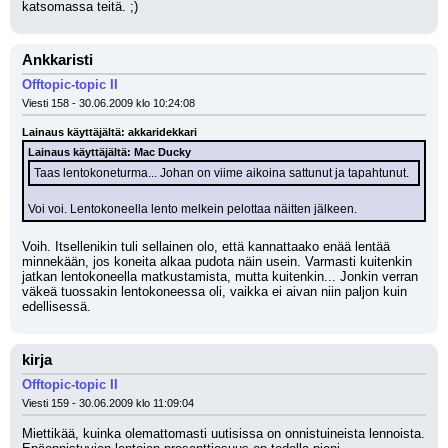
katsomassa teitä. ;)
Ankkaristi
Offtopic-topic II
Viesti 158 - 30.06.2009 klo 10:24:08
Lainaus käyttäjältä: akkaridekkari
Lainaus käyttäjältä: Mac Ducky
Taas lentokoneturma... Johan on viime aikoina sattunut ja tapahtunut.
Voi voi. Lentokoneella lento melkein pelottaa näitten jälkeen.
Voih. Itsellenikin tuli sellainen olo, että kannattaako enää lentää 
minnekään, jos koneita alkaa pudota näin usein. Varmasti kuitenkin 
jatkan lentokoneella matkustamista, mutta kuitenkin... Jonkin verran 
väkeä tuossakin lentokoneessa oli, vaikka ei aivan niin paljon kuin 
edellisessä.
kirja
Offtopic-topic II
Viesti 159 - 30.06.2009 klo 11:09:04
Miettikää, kuinka olemattomasti uutisissa on onnistuineista lennoista. 