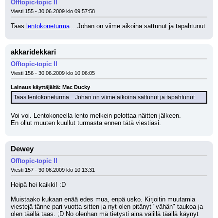
Offtopic-topic II
Viesti 155 - 30.06.2009 klo 09:57:58
Taas 
lentokoneturma
... Johan on viime aikoina sattunut ja tapahtunut.
akkaridekkari
Offtopic-topic II
Viesti 156 - 30.06.2009 klo 10:06:05
Lainaus käyttäjältä: Mac Ducky
Taas lentokoneturma... Johan on viime aikoina sattunut ja tapahtunut.
Voi voi. Lentokoneella lento melkein pelottaa näitten jälkeen. 
En ollut muuten kuullut turmasta ennen tätä viestiäsi.
Dewey
Offtopic-topic II
Viesti 157 - 30.06.2009 klo 10:13:31
Heipä hei kaikki! :D
Muistaako kukaan enää edes mua, enpä usko. Kirjoitin muutamia 
viestejä tänne pari vuotta sitten ja nyt olen pitänyt "vähän" taukoa ja 
olen täällä taas. ;D No olenhan mä tietysti aina välillä täällä käynyt 