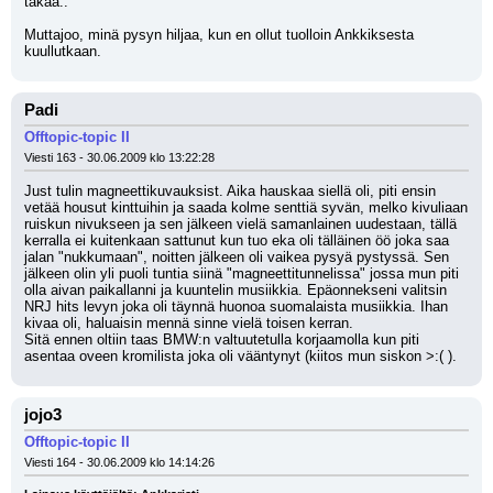
takaa..
Muttajoo, minä pysyn hiljaa, kun en ollut tuolloin Ankkiksesta 
kuullutkaan.
Padi
Offtopic-topic II
Viesti 163 - 30.06.2009 klo 13:22:28
Just tulin magneettikuvauksist. Aika hauskaa siellä oli, piti ensin 
vetää housut kinttuihin ja saada kolme senttiä syvän, melko kivuliaan 
ruiskun nivukseen ja sen jälkeen vielä samanlainen uudestaan, tällä 
kerralla ei kuitenkaan sattunut kun tuo eka oli tälläinen öö joka saa 
jalan "nukkumaan", noitten jälkeen oli vaikea pysyä pystyssä. Sen 
jälkeen olin yli puoli tuntia siinä "magneettitunnelissa" jossa mun piti 
olla aivan paikallanni ja kuuntelin musiikkia. Epäonnekseni valitsin 
NRJ hits levyn joka oli täynnä huonoa suomalaista musiikkia. Ihan 
kivaa oli, haluaisin mennä sinne vielä toisen kerran. 
Sitä ennen oltiin taas BMW:n valtuutetulla korjaamolla kun piti 
asentaa oveen kromilista joka oli vääntynyt (kiitos mun siskon >:( ).
jojo3
Offtopic-topic II
Viesti 164 - 30.06.2009 klo 14:14:26