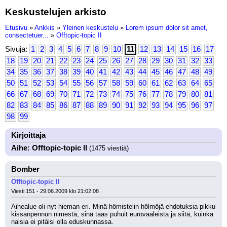
Keskustelujen arkisto
Etusivu
»
Ankkis
»
Yleinen keskustelu
»
Lorem ipsum dolor sit amet,
consectetuer...
»
Offtopic-topic II
Sivuja:
1
2
3
4
5
6
7
8
9
10
11
12
13
14
15
16
17
18
19
20
21
22
23
24
25
26
27
28
29
30
31
32
33
34
35
36
37
38
39
40
41
42
43
44
45
46
47
48
49
50
51
52
53
54
55
56
57
58
59
60
61
62
63
64
65
66
67
68
69
70
71
72
73
74
75
76
77
78
79
80
81
82
83
84
85
86
87
88
89
90
91
92
93
94
95
96
97
98
99
Kirjoittaja
Aihe: Offtopic-topic II
(1475 viestiä)
Bomber
Offtopic-topic II
Viesti 151 - 29.06.2009 klo 21:02:08
Aihealue oli nyt hieman eri. Minä hömistelin hölmöjä ehdotuksia pikku 
kissanpennun nimestä, sinä taas puhuit eurovaaleista ja siitä, kuinka 
naisia ei pitäisi olla eduskunnassa.