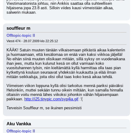
Viestimaratonista johtuu, niin Ankkis saattaa olla suhteellisen 
hiljaisena jopa 23.8 asti. Silloin viides kausi viimeistään alkaa, 
salwerin mukaan.
souffleur m
Offtopic-topic II
Viesti 474 - 28.07.2009 klo 22:25:12
KÄÄK! Satuin muuten tänään vilkaisemaan pitkästä aikaa kalenteriin 
ja huomaamaan, että kesälomaa on enää vain kaksi viikkoa jäljellä! 
No eihän siinä muuten olisikaan mitään, sillä syksy on vuodenaikana 
ihan jees, mutta kun kulunut kesä on ollut varmaan koko 
vuosituhannen tylsin, niin kieltämättä kyllä harmittaa olla taas pian 
kytkettynä kouluun seuraavat yhdeksän kuukautta ja elää ilman 
mitään seikkailuja, joita olisi ollut taas koko kesä aikaa tehdä.
Viimeisen viikon loppuna kyllä olisi tarkoitus mennä pariksi päiväksi 
Helsinkiin, muttei sekään tunnu oikein miltään, kun samalla hinnalla 
oltaisiin voitu mennä lähes viikoksi johonkin vähän hiljaisempaan 
paikkaan. 
http://i25.tinypic.com/syp4ia.gif
 :'( 
Terveisin Souffleur m, se ikuinen pessimisti
Aku Vankka
Offtopic-topic II