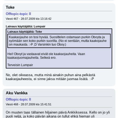
Toke
Offtopic-topic II
Viesti 467 - 28.07.2009 klo 13:16:42
Lainaus käyttäjältä: Lumpair
Lainaus käyttäjältä: Toke
Kaakaojauhe on tosi hyvää. Suosittelen ostamaan purkin Oboyta ja 
syömään sen koko purkin suorilta. (No ei sentään, mutta kaakojauhe 
on maukasta. :-P ;D Varsinkin tuo Oboy.)
Hei! Oboyt ja vastaavat eivät ole kaakaojauheita. Vaan 
kaakaojuomajauheita. Selkeä ero.
Terveisin Lumpair
No, olet oikeassa, mutta minä ainakin puhun aina pelkästä 
kaakaojauheesta, ei sinne jaksa mitään juomaa lisätä. :-P
Aku Vankka
Offtopic-topic II
Viesti 468 - 28.07.2009 klo 15:41:51
On muuten taas tällainen hiljainen päivä Ankkiksessa. Kello on jo yli 
puoli neljä, ja koko päivän aikana on tullut ehkä hieman yli 