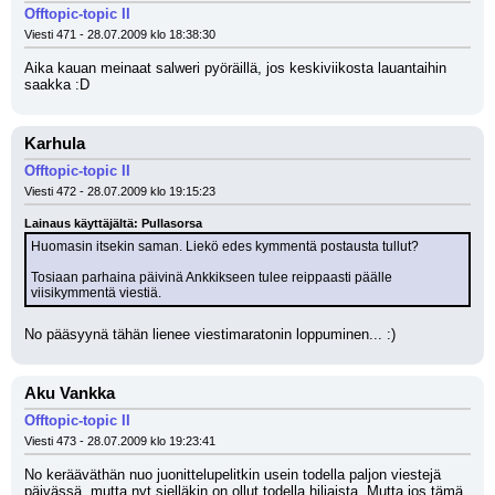
Offtopic-topic II
Viesti 471 - 28.07.2009 klo 18:38:30
Aika kauan meinaat salweri pyöräillä, jos keskiviikosta lauantaihin 
saakka :D
Karhula
Offtopic-topic II
Viesti 472 - 28.07.2009 klo 19:15:23
Lainaus käyttäjältä: Pullasorsa
Huomasin itsekin saman. Liekö edes kymmentä postausta tullut? 
Tosiaan parhaina päivinä Ankkikseen tulee reippaasti päälle 
viisikymmentä viestiä.
No pääsyynä tähän lienee viestimaratonin loppuminen... :)
Aku Vankka
Offtopic-topic II
Viesti 473 - 28.07.2009 klo 19:23:41
No kerääväthän nuo juonittelupelitkin usein todella paljon viestejä 
päivässä, mutta nyt sielläkin on ollut todella hiljaista. Mutta jos tämä 