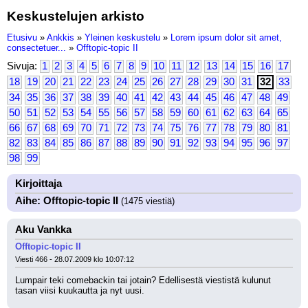
Keskustelujen arkisto
Etusivu
»
Ankkis
»
Yleinen keskustelu
»
Lorem ipsum dolor sit amet,
consectetuer...
»
Offtopic-topic II
Sivuja:
1
2
3
4
5
6
7
8
9
10
11
12
13
14
15
16
17
18
19
20
21
22
23
24
25
26
27
28
29
30
31
32
33
34
35
36
37
38
39
40
41
42
43
44
45
46
47
48
49
50
51
52
53
54
55
56
57
58
59
60
61
62
63
64
65
66
67
68
69
70
71
72
73
74
75
76
77
78
79
80
81
82
83
84
85
86
87
88
89
90
91
92
93
94
95
96
97
98
99
Kirjoittaja
Aihe: Offtopic-topic II
(1475 viestiä)
Aku Vankka
Offtopic-topic II
Viesti 466 - 28.07.2009 klo 10:07:12
Lumpair teki comebackin tai jotain? Edellisestä viestistä kulunut 
tasan viisi kuukautta ja nyt uusi.