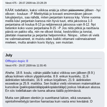
Viesti 475 - 28.07.2009 klo 23:28:29
KÄÄK todellakin, kaksi viikkoa enää ja sitten 
pääsemme
 jälleen - hyi 
olkoon - kouluun :-P Mietityttää jo kovasti ensimmäisen jakson 
lukujärjestys, saa nähdä, miten perjantain kanssa käy. Viime vuonna 
meillä kävi perjantain kanssa niin hyvä tuuri, että jaksoissa 1-3 
perjantaina oli koulua 8-13 ja neljännessä jaksossa vain 8-12. Nyt 
tietenkin koko vuosi perjantaina 8-15 :-P Jos niitä pitkiä ja rasittavia 
päiviä on pakko olla, niin ne olkoot tiistai, keskiviikko ja torstai, 
jätetään maanantai ja perjantai helpommiksi. Niinjoo.. sitten oli vielä 
ne valinnaisaineet, ei muistu edes kaikki ottamani valinnaisaineet 
mieleen, mutta ainakin kuvis löytyy, sen muistan.
July
Offtopic-topic II
Viesti 476 - 29.07.2009 klo 11:55:45
Ahehe. 18.8. koulu, vähän päälle kaksi viikkoa sen jälkeen (8.9.) 
alkaa kolmen viikon ylppärirumba. 8.9. enkun kuuntelu, 11.9. 
äidinkielen tekstitaito, 16.9. enkun kirjallinen, 21.9. äidinkielen 
esseekoe ja 25.9. matikka. Sen lisäksi vielä viimeisen matematiikan 
kurssikoe (pakkopäästäläpipakkopäästäläpi) joskus lokakuun alussa. 
En siis todellakaan ole tuona aikana täällä pyörimässä.
Mutta sen jälkeen olenkin jo suorittanut lukion, eikä seuraavia 
opintoihmettelyjä tarvitse harrastaa kuin vasta ensi keväänä :D