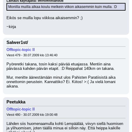
Lainaus käyttäjältä: Imfromfinland08
Monilla muilla alkaa koulu melkein viikon aikasemmin kuin mulla. :D
Eikös se muilla lopu viikkoa aikaisemmin? ;)
~kirja
Salwer1st/
Offtopic-topic II
Viesti 479 - 30.07.2009 klo 13:46:40
Pyöreretki takana, tosin kaksi päivää etuajassa. Mentiin aina 
päivässä kahden päivän etapit. :D Reippahat 140km on takana.
Mur, menitte äänestämään minut ulos Pahisten Paratiisistä aika 
onnettomin perustein. Kannattiko? Ei. Kiitos! >:( Ja vielä lomani 
aikana.
Peetukka
Offtopic-topic II
Viesti 480 - 30.07.2009 klo 19:00:48
Lähden siis huomenaamulla kohti Lempäälää, viivyn siellä huomisen 
ja ylihuomisen, joten täällä minua ei silloin näy. Että heippa kaikille 