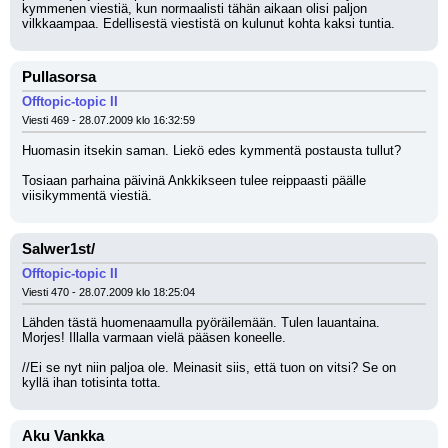
kymmenen viestiä, kun normaalisti tähän aikaan olisi paljon 
vilkkaampaa. Edellisestä viestistä on kulunut kohta kaksi tuntia.
Pullasorsa
Offtopic-topic II
Viesti 469 - 28.07.2009 klo 16:32:59
Huomasin itsekin saman. Liekö edes kymmentä postausta tullut? 
Tosiaan parhaina päivinä Ankkikseen tulee reippaasti päälle 
viisikymmentä viestiä.
Salwer1st/
Offtopic-topic II
Viesti 470 - 28.07.2009 klo 18:25:04
Lähden tästä huomenaamulla pyöräilemään. Tulen lauantaina. 
Morjes! Illalla varmaan vielä pääsen koneelle.
//Ei se nyt niin paljoa ole. Meinasit siis, että tuon on vitsi? Se on 
kyllä ihan totisinta totta.
Aku Vankka