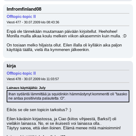
Imfromfinland08
Offtopic-topic II
Viesti 477 - 30.07.2009 klo 08:43:36
Enpä ole tännekään muutamaan päivään kirjoitellut. Heehohee! 
Monilla muilla alkaa koulu melkein viikon aikasemmin kuin mulla. :D
On tosiaan melko hiljaista ollut. Eilen illalla oli kylläkin aika paljon 
käyttäjiä täällä, vielä ilta kymmenen jälkeenkin.
kirja
Offtopic-topic II
Viesti 478 - 30.07.2009 klo 11:03:57
Lainaus käyttäjältä: July
Ihan sydäntä lämmittää ja squidinkin hämmästynyt kommentti oli "taasko 
ne antaa positiivista palautetta :O".
Eikös se ole sen topicin tarkoitus? :)
Eilen käväisin kirjastossa, ja Ciao (kiitos vihjeestä, Barksi!) oli 
vieläkin lainassa. No, ei se ikuisesti voi lainassa olla..
Täytyy sanoa, että olen iloinen. Elämä menee mitä mainioimmin!