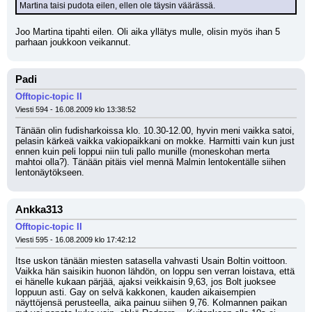
Martina taisi pudota eilen, ellen ole täysin väärässä.
Joo Martina tipahti eilen. Oli aika yllätys mulle, olisin myös ihan 5 
parhaan joukkoon veikannut.
Padi
Offtopic-topic II
Viesti 594 - 16.08.2009 klo 13:38:52
Tänään olin fudisharkoissa klo. 10.30-12.00, hyvin meni vaikka satoi, 
pelasin kärkeä vaikka vakiopaikkani on mokke. Harmitti vain kun just 
ennen kuin peli loppui niin tuli pallo munille (moneskohan merta 
mahtoi olla?). Tänään pitäis viel mennä Malmin lentokentälle siihen 
lentonäytökseen.
Ankka313
Offtopic-topic II
Viesti 595 - 16.08.2009 klo 17:42:12
Itse uskon tänään miesten satasella vahvasti Usain Boltin voittoon. 
Vaikka hän saisikin huonon lähdön, on loppu sen verran loistava, että 
ei hänelle kukaan pärjää, ajaksi veikkaisin 9,63, jos Bolt juoksee 
loppuun asti. Gay on selvä kakkonen, kauden aikaisempien 
näyttöjensä perusteella, aika painuu siihen 9,76. Kolmannen paikan 