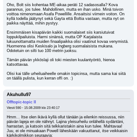
Oho, Bolt siis kohentaa ME-aikaa peräti 12 sadasosalla? Kova 
parannus, jos tulee. Mahdollinen, mutta en ihan usko. Minä toivon 
voittoa nimenomaan Asafa Powellille. Ansaitsisi viimein voiton. On 
kyllä todella jäätynyt sekä Gayta että Boltia vastaan, mutta nyt on 
paikka näyttää, mihin pystyy. 
Ensimmäisen kisapäivän kaikki suomalaiset siis karsiutuivat 
loppukilpailuista. Harmi sinänsä, mutta OP Karjalaista 
lukuunottamatta muiden finaalipaikka olisi vaatinut kovaa venymistä. 
Huomenna olisi Keskisalo ja Ingberg suomalaisista mukana. 
Odotetuin on silti tuo 100 metrin juoksu.
Tämän päivän ykköslaji oli toki miesten kuulantyöntö, hienoa 
katsottavaa.
Olisi kai tälle urheiluaiheelle omakin topicinsa, mutta sama kai siitä 
on täällä pulista, kun kerran offi on. :)
Akuhullu97
Offtopic-topic II
Viesti 590 - 15.08.2009 klo 23:40:17
Hmm... Itse olen ikävä kyllä ollut tänään ja eilenkin reissussa, niin 
päivän lajeja en ole nähnyt. Lajina yleisurheilu onlähellä sydäntäni, 
harrastan, ja katsoin sitä telkkaristakin aina kun tulee. Mahtavaa! 
Juu, ei ole minuakaan Powell läheskään vakuuttanut, itse veikkaisin 
kärkikolmikkon seuraavia: