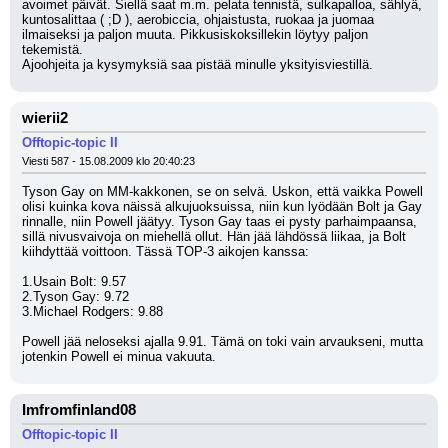
avoimet päivät. Siellä saat m.m. pelata tennistä, sulkapalloa, sählyä, 
kuntosalittaa ( ;D ), aerobiccia, ohjaistusta, ruokaa ja juomaa 
ilmaiseksi ja paljon muuta. Pikkusiskoksillekin löytyy paljon 
tekemistä. 
Ajoohjeita ja kysymyksiä saa pistää minulle yksityisviestillä.
wierii2
Offtopic-topic II
Viesti 587 - 15.08.2009 klo 20:40:23
Tyson Gay on MM-kakkonen, se on selvä. Uskon, että vaikka Powell 
olisi kuinka kova näissä alkujuoksuissa, niin kun lyödään Bolt ja Gay 
rinnalle, niin Powell jäätyy. Tyson Gay taas ei pysty parhaimpaansa, 
sillä nivusvaivoja on miehellä ollut. Hän jää lähdössä liikaa, ja Bolt 
kiihdyttää voittoon. Tässä TOP-3 aikojen kanssa:
1.Usain Bolt: 9.57
2.Tyson Gay: 9.72
3.Michael Rodgers: 9.88
Powell jää neloseksi ajalla 9.91. Tämä on toki vain arvaukseni, mutta 
jotenkin Powell ei minua vakuuta.
Imfromfinland08
Offtopic-topic II