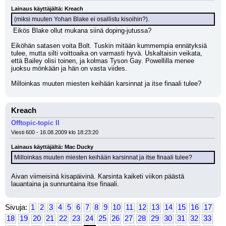
Lainaus käyttäjältä: Kreach
(miksi muuten Yohan Blake ei osallistu kisoihin?).
 Eikös Blake ollut mukana siinä doping-jutussa? 
Eiköhän satasen voita Bolt. Tuskin mitään kummempia ennätyksiä 
tulee, mutta silti voittoaika on varmasti hyvä. Uskaltaisin veikata, 
että Bailey olisi toinen, ja kolmas Tyson Gay. Powellilla menee 
juoksu mönkään ja hän on vasta viides.
Milloinkas muuten miesten keihään karsinnat ja itse finaali tulee?
Kreach
Offtopic-topic II
Viesti 600 - 16.08.2009 klo 18:23:20
Lainaus käyttäjältä: Mac Ducky
Milloinkas muuten miesten keihään karsinnat ja itse finaali tulee?
Aivan viimeisinä kisapäivinä. Karsinta kaiketi viikon päästä 
lauantaina ja sunnuntaina itse finaali.
Sivuja:
1
2
3
4
5
6
7
8
9
10
11
12
13
14
15
16
17
18
19
20
21
22
23
24
25
26
27
28
29
30
31
32
33