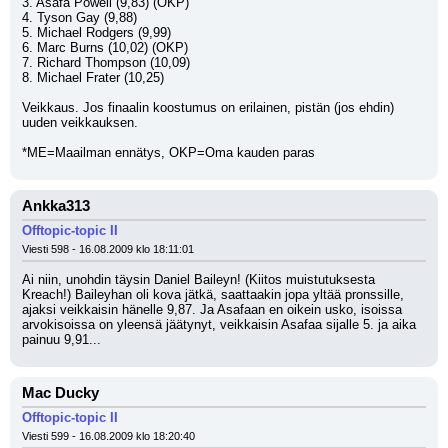
3. Asafa Powell (9,83) (OKP)
4. Tyson Gay (9,88) 
5. Michael Rodgers (9,99) 
6. Marc Burns (10,02) (OKP)
7. Richard Thompson (10,09) 
8. Michael Frater (10,25) 
Veikkaus. Jos finaalin koostumus on erilainen, pistän (jos ehdin) 
uuden veikkauksen.
*ME=Maailman ennätys, OKP=Oma kauden paras
Ankka313
Offtopic-topic II
Viesti 598 - 16.08.2009 klo 18:11:01
Ai niin, unohdin täysin Daniel Baileyn! (Kiitos muistutuksesta 
Kreach!) Baileyhan oli kova jätkä, saattaakin jopa yltää pronssille, 
ajaksi veikkaisin hänelle 9,87. Ja Asafaan en oikein usko, isoissa 
arvokisoissa on yleensä jäätynyt, veikkaisin Asafaa sijalle 5. ja aika 
painuu 9,91...
Mac Ducky
Offtopic-topic II
Viesti 599 - 16.08.2009 klo 18:20:40