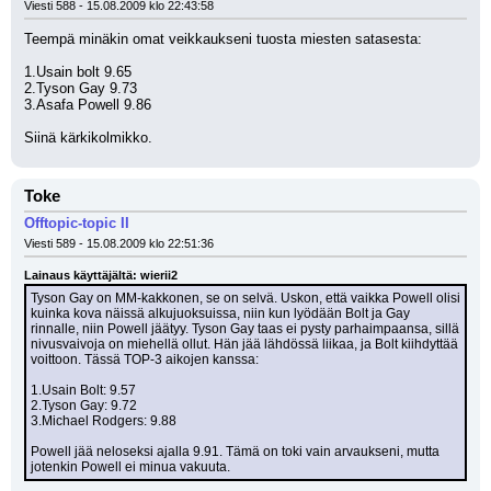
Viesti 588 - 15.08.2009 klo 22:43:58
Teempä minäkin omat veikkaukseni tuosta miesten satasesta:
1.Usain bolt 9.65
2.Tyson Gay 9.73
3.Asafa Powell 9.86
Siinä kärkikolmikko.
Toke
Offtopic-topic II
Viesti 589 - 15.08.2009 klo 22:51:36
Lainaus käyttäjältä: wierii2
Tyson Gay on MM-kakkonen, se on selvä. Uskon, että vaikka Powell olisi 
kuinka kova näissä alkujuoksuissa, niin kun lyödään Bolt ja Gay 
rinnalle, niin Powell jäätyy. Tyson Gay taas ei pysty parhaimpaansa, sillä 
nivusvaivoja on miehellä ollut. Hän jää lähdössä liikaa, ja Bolt kiihdyttää 
voittoon. Tässä TOP-3 aikojen kanssa:
1.Usain Bolt: 9.57
2.Tyson Gay: 9.72
3.Michael Rodgers: 9.88
Powell jää neloseksi ajalla 9.91. Tämä on toki vain arvaukseni, mutta 
jotenkin Powell ei minua vakuuta.