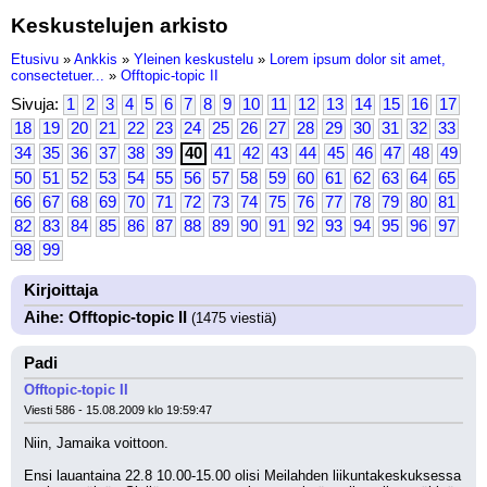
Keskustelujen arkisto
Etusivu
»
Ankkis
»
Yleinen keskustelu
»
Lorem ipsum dolor sit amet,
consectetuer...
»
Offtopic-topic II
Sivuja:
1
2
3
4
5
6
7
8
9
10
11
12
13
14
15
16
17
18
19
20
21
22
23
24
25
26
27
28
29
30
31
32
33
34
35
36
37
38
39
40
41
42
43
44
45
46
47
48
49
50
51
52
53
54
55
56
57
58
59
60
61
62
63
64
65
66
67
68
69
70
71
72
73
74
75
76
77
78
79
80
81
82
83
84
85
86
87
88
89
90
91
92
93
94
95
96
97
98
99
Kirjoittaja
Aihe: Offtopic-topic II
(1475 viestiä)
Padi
Offtopic-topic II
Viesti 586 - 15.08.2009 klo 19:59:47
Niin, Jamaika voittoon.
Ensi lauantaina 22.8 10.00-15.00 olisi Meilahden liikuntakeskuksessa 