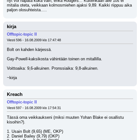
nyt voi napata kuka vain, ehkä Rodgers... Kuitenkaan alle 10s ei 
mitalia oteta, veikkaan kolmosmiehen ajaksi 9,89. Kaikki riippuu aika 
paljon olosuhteista.....
kirja
Offtopic-topic II
Viesti 596 - 16.08.2009 klo 17:47:48
Bolt on kahden kärjessä.
Gay-Powell-kaksikosta vähintään toinen on mitallilla.
Voittoaika: 9,6-alkuinen. Pronssiaika: 9,8-alkuinen.
~kirja
Kreach
Offtopic-topic II
Viesti 597 - 16.08.2009 klo 17:54:31
Tässä oma veikkaukseni (miksi muuten Yohan Blake ei osallistu 
kisoihin?). 
1. Usain Bolt (9,65) (ME, OKP)
2. Daniel Bailey (9,79) (OKP)