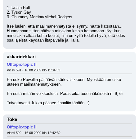
1. Usain Bolt
2. Tyson Gay
3. Churandy Martina/Michel Rodgers
Itse luulen, että maailmanennätystä ei synny, mutta katsotaan... 
Huomennan sitten pääsen minäkinn kisoja katsomaan. Nyt kun 
minullakin alkaa kohta koulut, niin on kyllä todella hyvä, että edes 
osa lajeista käydään iltapäivällä ja illalla.
akkaridekkari
Offtopic-topic II
Viesti 591 - 16.08.2009 klo 11:34:53
En usko Powellin pärjäävän kärkiviisikkoon. Myöskään en usko 
uuteen maailmanennätykseen.
En esitä mitään veikkauksia. Paras aika todennäköisesti n. 9,75.
Toivottavasti Jukka pääsee finaaliin tänään. :)
Toke
Offtopic-topic II
Viesti 592 - 16.08.2009 klo 12:42:32